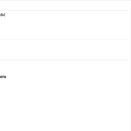
šić
a
toru