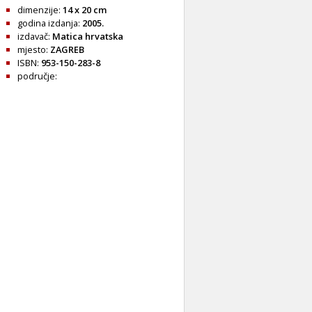
dimenzije:
14 x 20 cm
godina izdanja:
2005.
izdavač:
Matica hrvatska
mjesto:
ZAGREB
ISBN:
953-150-283-8
područje: