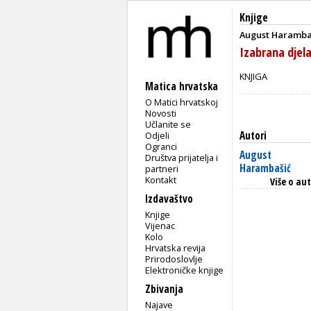
Knjige
August Haramba
Izabrana djel
KNJIGA
Matica hrvatska
O Matici hrvatskoj
Novosti
Učlanite se
Autori
Odjeli
Ogranci
August
Društva prijatelja i
Harambašić
partneri
Kontakt
Više o au
Izdavaštvo
Knjige
Vijenac
Kolo
Hrvatska revija
Prirodoslovlje
Elektroničke knjige
Zbivanja
Najave