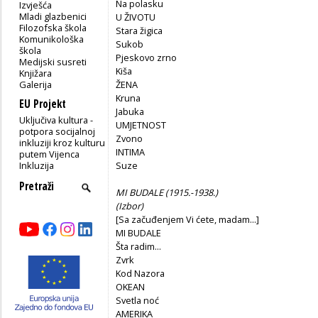
Na polasku
Izvješća
Mladi glazbenici
U ŽIVOTU
Filozofska škola
Stara žigica
Komunikološka
Sukob
škola
Pjeskovo zrno
Medijski susreti
Kiša
Knjižara
Galerija
ŽENA
Kruna
EU Projekt
Jabuka
Uključiva kultura -
UMJETNOST
potpora socijalnoj
Zvono
inkluziji kroz kulturu
INTIMA
putem Vijenca
Inkluzija
Suze
MI BUDALE (1915.-1938.)
(
Izbor)
[Sa začuđenjem Vi ćete, madam...]
MI BUDALE
Šta radim...
Zvrk
Kod Nazora
OKEAN
Svetla noć
AMERIKA