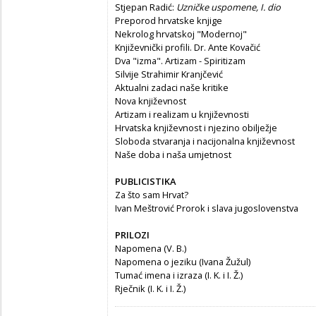
Stjepan Radić:
Uzničke uspomene, I. dio
Preporod hrvatske knjige
Nekrolog hrvatskoj "Modernoj"
Književnički profili. Dr. Ante Kovačić
Dva "izma". Artizam - Spiritizam
Silvije Strahimir Kranjčević
Aktualni zadaci naše kritike
Nova književnost
Artizam i realizam u književnosti
Hrvatska književnost i njezino obilježje
Sloboda stvaranja i nacijonalna književnost
Naše doba i naša umjetnost
PUBLICISTIKA
Za što sam Hrvat?
Ivan Meštrović Prorok i slava jugoslovenstva
PRILOZI
Napomena (V. B.)
Napomena o jeziku (Ivana Žužul)
Tumać imena i izraza (I. K. i I. Ž.)
Rječnik (I. K. i I. Ž.)