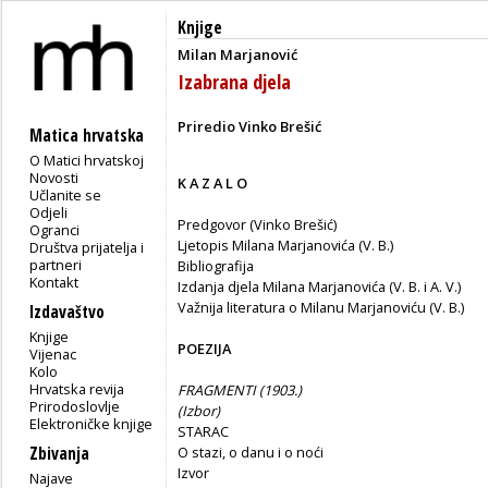
Knjige
Milan Marjanović
Izabrana djela
Priredio Vinko Brešić
Matica hrvatska
O Matici hrvatskoj
Novosti
K A Z A L O
Učlanite se
Odjeli
Predgovor (Vinko Brešić)
Ogranci
Ljetopis Milana Marjanovića (V. B.)
Društva prijatelja i
partneri
Bibliografija
Kontakt
Izdanja djela Milana Marjanovića (V. B. i A. V.)
Važnija literatura o Milanu Marjanoviću (V. B.)
Izdavaštvo
Knjige
POEZIJA
Vijenac
Kolo
Hrvatska revija
FRAGMENTI (1903.)
Prirodoslovlje
(
Izbor)
Elektroničke knjige
STARAC
Zbivanja
O stazi, o danu i o noći
Izvor
Najave