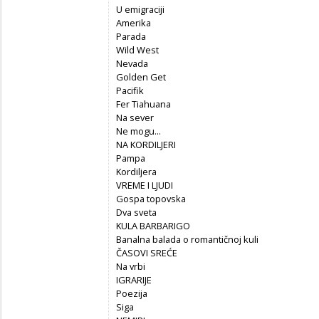
U emigraciji
Amerika
Parada
Wild West
Nevada
Golden Get
Pacifik
Fer Tiahuana
Na sever
Ne mogu...
NA KORDILJERI
Pampa
Kordiljera
VREME I LJUDI
Gospa topovska
Dva sveta
KULA BARBARIGO
Banalna balada o romantičnoj kuli
ČASOVI SREĆE
Na vrbi
IGRARIJE
Poezija
Siga