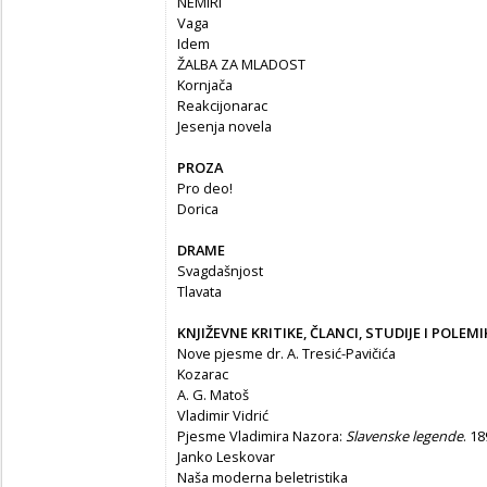
NEMIRI
Vaga
Idem
ŽALBA ZA MLADOST
Kornjača
Reakcijonarac
Jesenja novela
PROZA
Pro deo!
Dorica
DRAME
Svagdašnjost
Tlavata
KNJIŽEVNE KRITIKE, ČLANCI, STUDIJE I POLEMI
Nove pjesme dr. A. Tresić-Pavičića
Kozarac
A. G. Matoš
Vladimir Vidrić
Pjesme Vladimira Nazora:
Slavenske legende
. 18
Janko Leskovar
Naša moderna beletristika