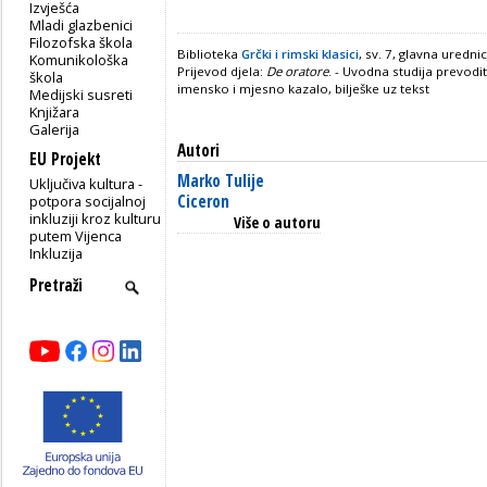
Izvješća
Mladi glazbenici
Filozofska škola
Biblioteka
Grčki i rimski klasici
, sv. 7, glavna uredn
Komunikološka
Prijevod djela:
De oratore
. - Uvodna studija prevodi
škola
imensko i mjesno kazalo, bilješke uz tekst
Medijski susreti
Knjižara
Galerija
Autori
EU Projekt
Marko Tulije
Uključiva kultura -
Ciceron
potpora socijalnoj
inkluziji kroz kulturu
Više o autoru
putem Vijenca
Inkluzija