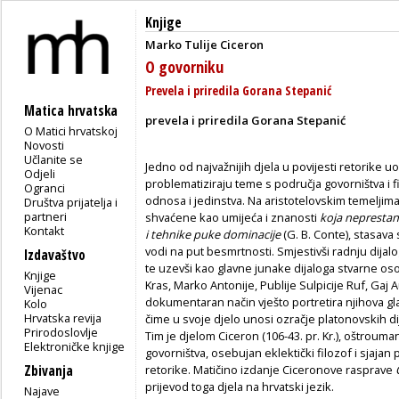
Knjige
Marko Tulije Ciceron
O govorniku
Prevela i priredila Gorana Stepanić
Matica hrvatska
prevela i priredila Gorana Stepanić
O Matici hrvatskoj
Novosti
Učlanite se
Jedno od najvažnijih djela u povijesti retorike uo
Odjeli
problematiziraju teme s područja govorništva i 
Ogranci
odnosa i jedinstva. Na aristotelovskim temeljima, 
Društva prijatelja i
partneri
shvaćene kao umijeća i znanosti
koja neprestan
Kontakt
i tehnike puke dominacije
(G. B. Conte), stasava
vodi na put besmrtnosti. Smjestivši radnju dijalog
Izdavaštvo
te uzevši kao glavne junake dijaloga stvarne oso
Knjige
Kras, Marko Antonije, Publije Sulpicije Ruf, Gaj 
Vijenac
dokumentaran način vješto portretira njihova gl
Kolo
Hrvatska revija
čime u svoje djelo unosi ozračje platonovskih di
Prirodoslovlje
Tim je djelom Ciceron (106-43. pr. Kr.), oštrouma
Elektroničke knjige
govorništva, osebujan eklektički filozof i sjajan
Zbivanja
retorike. Matičino izdanje Ciceronove rasprave
prijevod toga djela na hrvatski jezik.
Najave