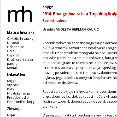
Knjige
1914. Prva godina rata u Trojednoj Kralj
Zbornik radova
Uredila VIJOLETA HERMAN KAURIĆ
Matica hrvatska
O Matici hrvatskoj
Novosti
Zbornik radova sa znanstvenoga skupa održan
Učlanite se
okuplja tematski raznorodna istraživanja i pogl
Odjeli
srpskih i mađarskih historiografa na prvu godin
Ogranci
arhivske građe, onovremenih tiskovina, fotografi
Društva prijatelja i
memoarske građe te relevantne literature, ovi 
partneri
Kontakt
sinteze o izvorima za povijest Prvoga svjetskog ra
pravnoj pozadini rata te o iskustvu svakodnevno
Izdavaštvo
najkrvavijega sukoba u povijesti čovječanstva koj
Knjige
zahvaćenim društvima.
Vijenac
Kolo
Radovi se objavljuju na hrvatskom, slovenskom 
Hrvatska revija
engleskom jeziku, dok su radovi mađarskih auto
Prirodoslovlje
ilustrirani zbornik donosi sedamdesetak višebojnih
Elektroničke knjige
grafikona.
Zbivanja
Najave
O prvoj godini rata u Trojednoj Kraljevini i Aust