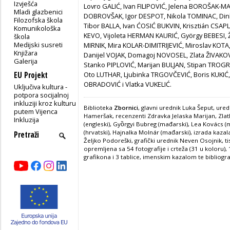
Izvješća
Lovro GALIĆ, Ivan FILIPOVIĆ, Jelena BOROŠAK-MAR
Mladi glazbenici
DOBROVŠAK, Igor DESPOT, Nikola TOMINAC, Din
Filozofska škola
Tibor BALLA, Ivan ĆOSIĆ BUKVIN, Krisztián CS
Komunikološka
KEVO, Vijoleta HERMAN KAURIĆ, György BEBESI, Ž
škola
Medijski susreti
MIRNIK, Mira KOLAR-DIMITRIJEVIĆ, Miroslav KOTA
Knjižara
Danijel VOJAK, Domagoj NOVOSEL, Zlata ŽIVAKOV
Galerija
Stanko PIPLOVIĆ, Marijan BULJAN, Stipan TROGR
EU Projekt
Oto LUTHAR, Ljubinka TRGOVČEVIĆ, Boris KUKIĆ
OBRADOVIĆ i Vlatka VUKELIĆ.
Uključiva kultura -
potpora socijalnoj
inkluziji kroz kulturu
Biblioteka
Zbornici
, glavni urednik Luka Šeput, uredn
putem Vijenca
Hameršak, recenzenti Zdravka Jelaska Marijan, Zlatk
Inkluzija
(engleski), Gyȍrgyi Bubreg (mađarski), Lea Kovács 
(hrvatski), Hajnalka Molnár (mađarski), izrada kazal
Željko Podoreški, grafički urednik Neven Osojnik, t
opremljena sa 54 fotografije i crteža (31 u koloru),
grafikona i 3 tablice, imenskim kazalom te bibliogra