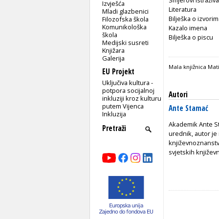
Izvješća
Literatura
Mladi glazbenici
Bilješka o izvori
Filozofska škola
Komunikološka
Kazalo imena
škola
Bilješka o piscu
Medijski susreti
Knjižara
Galerija
Mala knjižnica Mati
EU Projekt
Uključiva kultura -
potpora socijalnoj
Autori
inkluziji kroz kulturu
putem Vijenca
Ante Stamać
Inkluzija
Akademik Ante Stam
urednik, autor je
književnoznanstve
svjetskih književn