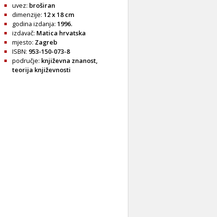
uvez:
broširan
dimenzije:
12 x 18 cm
godina izdanja:
1996.
izdavač:
Matica hrvatska
mjesto:
Zagreb
ISBN:
953-150-073-8
područje:
književna znanost
,
teorija književnosti