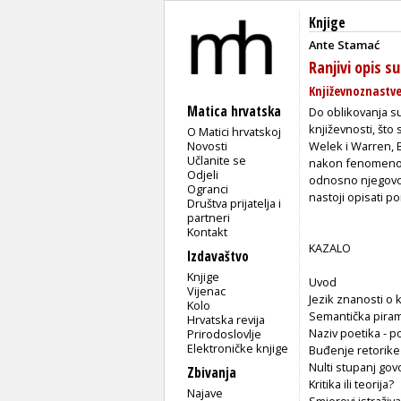
Knjige
Ante Stamać
Ranjivi opis s
Književnoznastv
Matica hrvatska
Do oblikovanja su
književnosti, što 
O Matici hrvatskoj
Novosti
Welek i Warren, B
Učlanite se
nakon fenomenolo
Odjeli
odnosno njegovo t
Ogranci
nastoji opisati 
Društva prijatelja i
partneri
Kontakt
KAZALO
Izdavaštvo
Knjige
Uvod
Vijenac
Jezik znanosti o 
Kolo
Semantička piram
Hrvatska revija
Naziv poetika - p
Prirodoslovlje
Elektroničke knjige
Buđenje retorike 
Nulti stupanj gov
Zbivanja
Kritika ili teorija?
Najave
Smjerovi istraživ