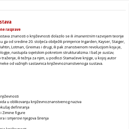
ustava
ene rasprave
stava znanosti o književnosti dolazilo se ili
imanentnim
razvojem teorije
su ga od sredine 20. stoljeća obilježili primjerice Ingarden, Kayser, Staiger,
ahtin, Lotman, Greimas i drugi, ili pak znanstvenom revolucijom koja je,
gije, nastupila svjetskim pokretom strukturalizma. I baš je
sustav,
raženje, ili težnja za njim, u podlozi Stamaćeve knjige, u kojoj autor
poneke od važnijih sastavnica književnoznanstvenoga sustava.
književnosti
ida u oblikovanju književnoznanstvenog naziva
okušaj definiranja
i Zimine figure
ora i smjerovi njegova širenja
anja književnosti