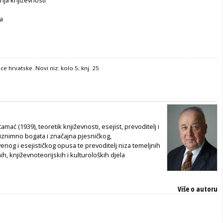
ma
ce hrvatske. Novi niz: kolo 5; knj. 25
ać (1939), teoretik književnosti, esejist, prevoditelj i
 iznimno bogata i značajna pjesničkog,
nog i esejističkog opusa te prevoditelj niza temeljnih
ih, književnoteorijskih i kulturoloških djela
Više o autoru