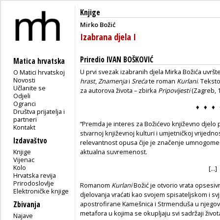
Knjige
Mirko Božić
Izabrana djela I
Priredio IVAN BOŠKOVIĆ
Matica hrvatska
U prvi svezak izabranih djela Mirka Božića uvršt
O Matici hrvatskoj
Novosti
hrast
,
Znamenja
i
Sreća
te roman
Kurlani
. Tekst
Učlanite se
za autorova života – zbirka
Pripovijesti
(Zagreb, 
Odjeli
Ogranci
♦ ♦ ♦ 
Društva prijatelja i
partneri
“Premda je interes za Božićevo književno djelo
Kontakt
stvarnoj književnoj kulturi i umjetničkoj vrijedno
Izdavaštvo
relevantnost opusa čije je značenje umnogome 
Knjige
aktualna suvremenost.
Vijenac
Kolo
[...]
Hrvatska revija
Prirodoslovlje
Romanom
Kurlani
Božić je otvorio vrata opsesi
Elektroničke knjige
djelovanja vraćati kao svojem spisateljskom i sv
Zbivanja
apostrofirane Kamešnica i Strmenduša u njegov
metafora u kojima se okupljaju svi sadržaji živo
Najave