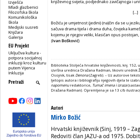
književnog svijeta, podjednako zavičajnoga i un
Izvješća
Mladi glazbenici
Filozofska škola
[...]
Komunikološka
škola
Božiću je umjetnost (jedini) (na)čin da se u jez
Medijski susreti
sačuva drama tijela i drama duha, čovjeka kameš
Knjižara
kojemu je njegov veliki, klasičan opus postojan, 
Galerija
(
Ivan Bošković
)
EU Projekt
Uključiva kultura -
potpora socijalnoj
inkluziji kroz kulturu
Biblioteka Stoljeća hrvatske književnosti, knj. 152, 
putem Vijenca
izvršna urednica Dražana Radman, likovni urednik Ž
Inkluzija
Osojnik, tisak
Denona
(Zagreb). – Uz autorove teksto
ljetopis autora i bibliografiju njegovih djela te iza
napomenu
redaktorice,
Tumač imena i izraza
(sastav
Dražana Radman). Opremljena je sa 13 c/b ilustrac
Autori
Mirko Božić
Hrvatski književnik (Sinj, 1919 – Za
Redoviti član JAZU-a od 1975. Dobi