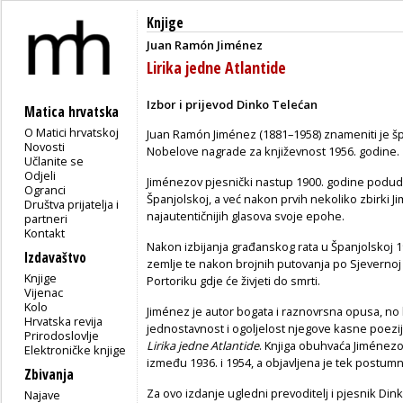
Knjige
Juan Ramón Jiménez
Lirika jedne Atlantide
Izbor i prijevod Dinko Telećan
Matica hrvatska
O Matici hrvatskoj
Juan Ramón Jiménez (1881–1958) znameniti je špan
Novosti
Nobelove nagrade za književnost 1956. godine.
Učlanite se
Odjeli
Jiménezov pjesnički nastup 1900. godine podud
Ogranci
Španjolskoj, a već nakon prvih nekoliko zbirki Ji
Društva prijatelja i
najautentičnijih glasova svoje epohe.
partneri
Kontakt
Nakon izbijanja građanskog rata u Španjolskoj 1
Izdavaštvo
zemlje te nakon brojnih putovanja po Sjevernoj i
Knjige
Portoriku gdje će živjeti do smrti.
Vijenac
Kolo
Jiménez je autor bogata i raznovrsna opusa, no k
Hrvatska revija
jednostavnost i ogoljelost njegove kasne poezij
Prirodoslovlje
Lirika jedne Atlantide
. Knjiga obuhvaća Jiménezo
Elektroničke knjige
između 1936. i 1954, a objavljena je tek postum
Zbivanja
Za ovo izdanje ugledni prevoditelj i pjesnik Din
Najave