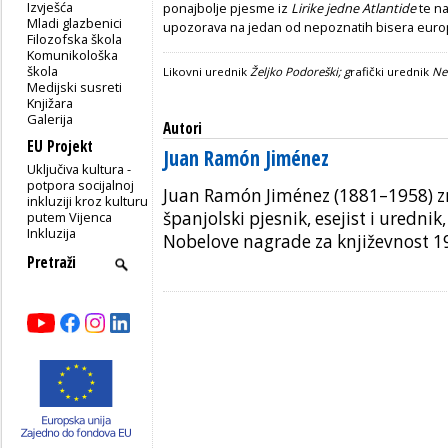
Izvješća
ponajbolje pjesme iz
Lirike jedne Atlantide
te n
Mladi glazbenici
upozorava na jedan od nepoznatih bisera europs
Filozofska škola
Komunikološka
škola
Likovni urednik
Željko Podoreški; g
rafički urednik
Ne
Medijski susreti
Knjižara
Galerija
Autori
EU Projekt
Juan Ramón Jiménez
Uključiva kultura -
potpora socijalnoj
Juan Ramón Jiménez (1881–1958) z
inkluziji kroz kulturu
španjolski pjesnik, esejist i urednik
putem Vijenca
Inkluzija
Nobelove nagrade za književnost 1