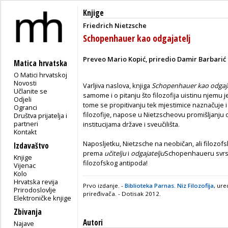
Knjige
Friedrich Nietzsche
Schopenhauer kao odgajatelj
Preveo Mario Kopić, priredio Damir Barbarić
Matica hrvatska
O Matici hrvatskoj
Novosti
Varljiva naslova, knjiga
Schopenhauer kao odgaja
Učlanite se
samome i o pitanju što filozofija uistinu njemu je
Odjeli
tome se propitivanju tek mjestimice naznačuje
Ogranci
filozofije, napose u Nietzscheovu promišljanju
Društva prijatelja i
partneri
institucijama države i sveučilišta.
Kontakt
Naposljetku, Nietzsche na neobičan, ali filozof
Izdavaštvo
prema
učitelju
i
odgajatelju
Schopenhaueru svrs
Knjige
filozofskog antipoda!
Vijenac
Kolo
Hrvatska revija
Prvo izdanje. -
Biblioteka Parnas. Niz Filozofija
, ur
Prirodoslovlje
priređivača. - Dotisak 2012.
Elektroničke knjige
Zbivanja
Autori
Najave