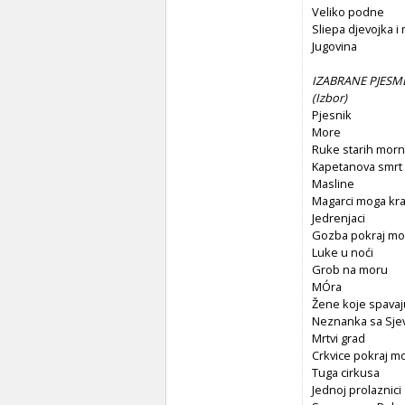
Veliko podne
Sliepa djevojka i
Jugovina
IZABRANE PJESME
(
Izbor)
Pjesnik
More
Ruke starih morn
Kapetanova smrt
Masline
Magarci moga kra
Jedrenjaci
Gozba pokraj mo
Luke u noći
Grob na moru
MÓra
Žene koje spavaj
Neznanka sa Sje
Mrtvi grad
Crkvice pokraj m
Tuga cirkusa
Jednoj prolaznici