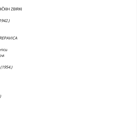
IČKIH ZBIRKI
942.)
TREPAVICA
ricu
ovi
(1954.)
)