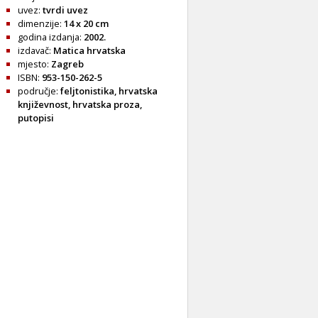
uvez:
tvrdi uvez
dimenzije:
14 x 20 cm
godina izdanja:
2002.
izdavač:
Matica hrvatska
mjesto:
Zagreb
ISBN:
953-150-262-5
područje:
feljtonistika
,
hrvatska
književnost
,
hrvatska proza
,
putopisi