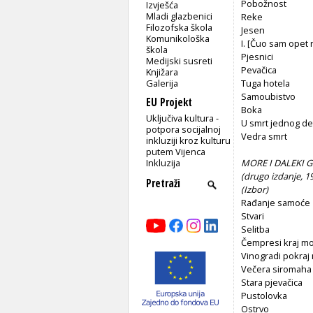
Pobožnost
Izvješća
Mladi glazbenici
Reke
Filozofska škola
Jesen
Komunikološka
I. [Čuo sam opet 
škola
Pjesnici
Medijski susreti
Pevačica
Knjižara
Galerija
Tuga hotela
Samoubistvo
EU Projekt
Boka
Uključiva kultura -
U smrt jednog de
potpora socijalnoj
Vedra smrt
inkluziji kroz kulturu
putem Vijenca
Inkluzija
MORE I DALEKI 
(drugo izdanje, 1
(
Izbor)
Rađanje samoće
Stvari
Selitba
Čempresi kraj m
Vinogradi pokraj
Večera siromaha
Stara pjevačica
Pustolovka
Ostrvo