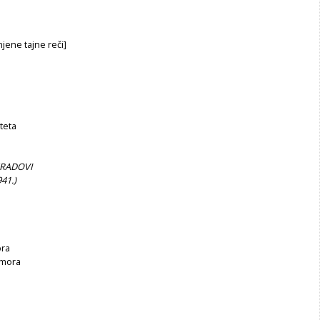
njene tajne reči]
teta
GRADOVI
941.)
ora
 mora