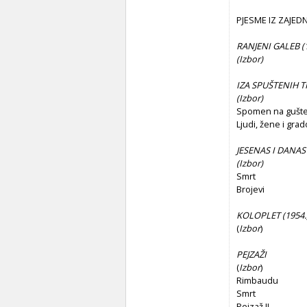
PJESME IZ ZAJEDN
RANJENI GALEB (1
(
Izbor)
IZA SPUŠTENIH 
(
Izbor)
Spomen na gušte
Ljudi, žene i grad
JESENAS I DANAS 
(
Izbor)
Smrt
Brojevi
KOLOPLET (1954.
(
Izbor
)
PEJZAŽI
(
Izbor
)
Rimbaudu
Smrt
Pejzaž II.