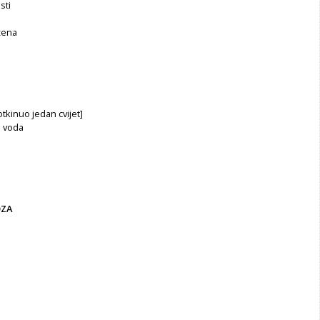
sti
žena
otkinuo jedan cvijet]
u voda
OZA