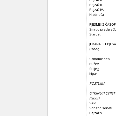
Pejzaž III.
Pejzaž IV.
Hladnoća
PJESME IZ ČASOP
Smrt u predgrađ
Starost
JEDANAEST PJES
(
Izbor
)
Samome sebi
Puževi
Snijeg
Kipar
POSTUMA
OTKINUTI CVIJET
(
Izbor)
Selo
Sonet o sonetu
Pejzaž V.