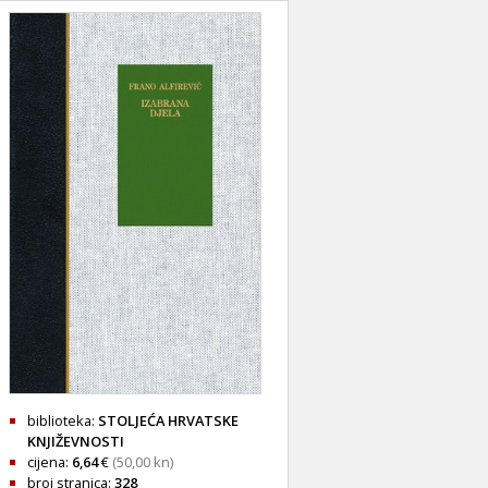
biblioteka:
STOLJEĆA HRVATSKE
KNJIŽEVNOSTI
cijena:
6,64
€
(50,00 kn)
broj stranica:
328