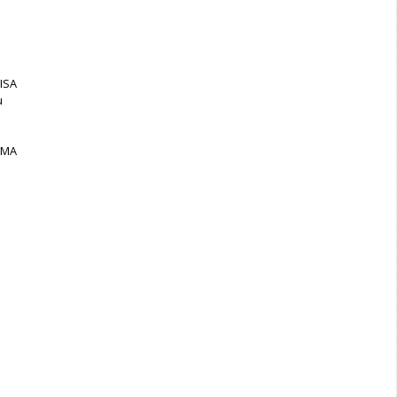
ISA
u
AMA