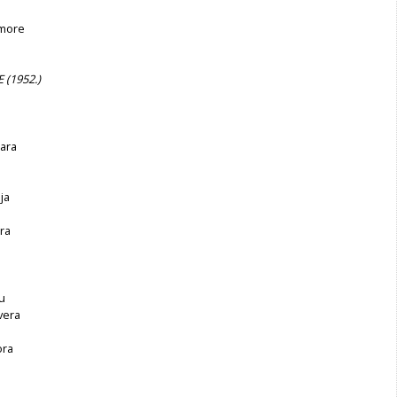
 more
 (1952.)
ara
ja
ra
u
vera
ora