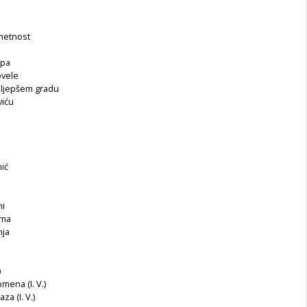
metnost
opa
ovele
ajljepšem gradu
viću
ić
ni
ama
nja
)
mena (I. V.)
za (I. V.)