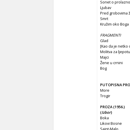
Sonet o prolazno
Ljubav
Pred grobovima 
Smrt
Kružim oko Boga
FRAGMENTI
Glad
[Kao da je netko 
Molitva za ljepot
Majci
Žene u crnini
Bog
PUTOPISNA PR
More
Trogir
PROZA (1956.)
(
Izbor
)
Boka
Likovi Bosne
Saint-Malo