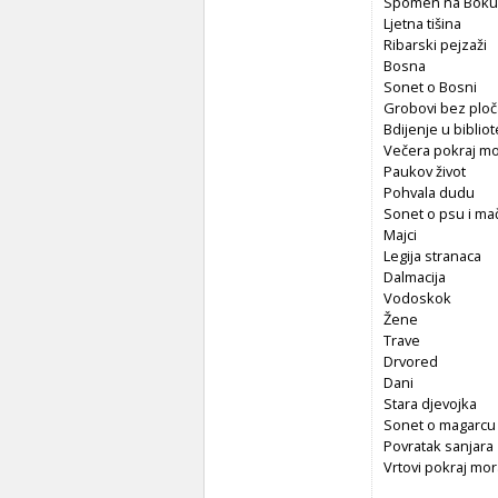
Spomen na Boku
Ljetna tišina
Ribarski pejzaži
Bosna
Sonet o Bosni
Grobovi bez ploč
Bdijenje u bibliot
Večera pokraj m
Paukov život
Pohvala dudu
Sonet o psu i ma
Majci
Legija stranaca
Dalmacija
Vodoskok
Žene
Trave
Drvored
Dani
Stara djevojka
Sonet o magarcu
Povratak sanjara
Vrtovi pokraj mor