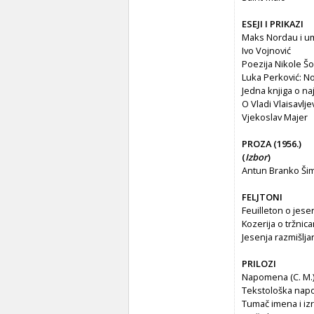
ESEJI I PRIKAZI
Maks Nordau i u
Ivo Vojnović
Poezija Nikole Š
Luka Perković: N
Jedna knjiga o n
O Vladi Vlaisavlje
Vjekoslav Majer
PROZA (1956.)
(
Izbor
)
Antun Branko Šim
FELJTONI
Feuilleton o jese
Kozerija o tržnic
Jesenja razmišlja
PRILOZI
Napomena (C. M.
Tekstološka napo
Tumač imena i izra