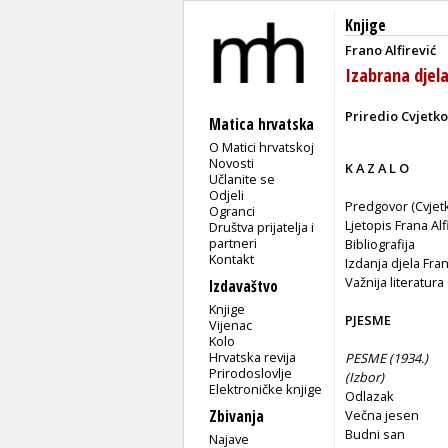
Knjige
Frano Alfirević
Izabrana djel
Priredio Cvjetko
Matica hrvatska
O Matici hrvatskoj
Novosti
K A Z A L O
Učlanite se
Odjeli
Predgovor (Cvjetk
Ogranci
Ljetopis Frana Alfi
Društva prijatelja i
partneri
Bibliografija
Kontakt
Izdanja djela Frana 
Važnija literatura 
Izdavaštvo
Knjige
PJESME
Vijenac
Kolo
Hrvatska revija
PESME (1934.)
Prirodoslovlje
(
Izbor)
Elektroničke knjige
Odlazak
Zbivanja
Večna jesen
Budni san
Najave