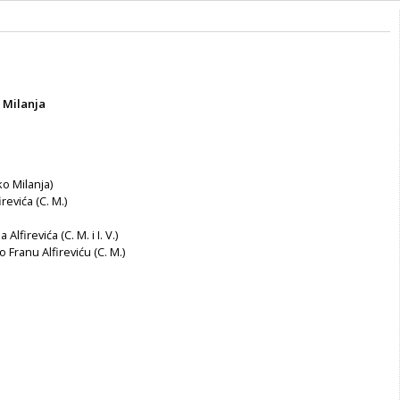
a
 Milanja
o Milanja)
revića (C. M.)
Alfirevića (C. M. i I. V.)
o Franu Alfireviću (C. M.)