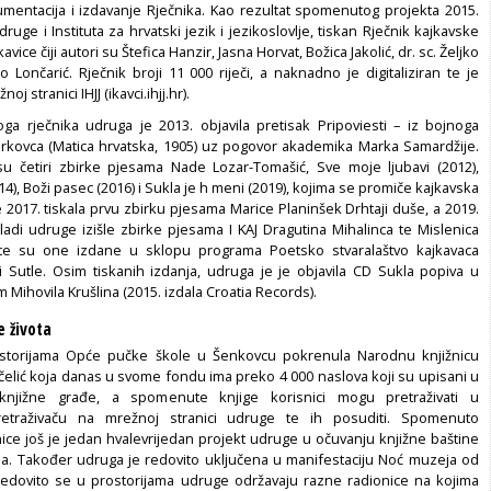
kumentacija i izdavanje Rječnika. Kao rezultat spomenutog projekta 2015.
druge i Instituta za hrvatski jezik i jezikoslovlje, tiskan Rječnik kajkavske
vice čiji autori su Štefica Hanzir, Jasna Horvat, Božica Jakolić, dr. sc. Željko
ijo Lončarić. Rječnik broji 11 000 riječi, a naknadno je digitaliziran te je
 stranici IHJJ (ikavci.ihjj.hr).
 rječnika udruga je 2013. objavila pretisak Pripoviesti – iz bojnoga
rkovca (Matica hrvatska, 1905) uz pogovor akademika Marka Samardžije.
u četiri zbirke pjesama Nade Lozar-Tomašić, Sve moje ljubavi (2012),
14), Boži pasec (2016) i Sukla je h meni (2019), kojima se promiče kajkavska
e 2017. tiskala prvu zbirku pjesama Marice Planinšek Drhtaji duše, a 2019.
kladi udruge izišle zbirke pjesama I KAJ Dragutina Mihalinca te Mislenica
a te su one izdane u sklopu programa Poetsko stvaralaštvo kajkavaca
 Sutle. Osim tiskanih izdanja, udruga je je objavila CD Sukla popiva u
 Mihovila Krušlina (2015. izdala Croatia Records).
e života
storijama Opće pučke škole u Šenkovcu pokrenula Narodnu knjižnicu
čelić koja danas u svome fondu ima preko 4 000 naslova koji su upisani u
 knjižne građe, a spomenute knjige korisnici mogu pretraživati u
retraživaču na mrežnoj stranici udruge te ih posuditi. Spomenuto
nice još je jedan hvalevrijedan projekt udruge u očuvanju knjižne baštine
a. Također udruga je redovito uključena u manifestaciju Noć muzeja od
redovito se u prostorijama udruge održavaju razne radionice na kojima