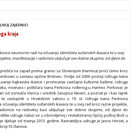
LNOJ ZAJEDNICI
oga kraja
ovca neumorno radi na očuvanju identiteta sutlanskih ikavaca te u svoj
ojekte, manifestacije i radionice uključuje sve dobne skupine, od djece do
prešića na zapad prema granici sa Slovenijom (Harmica) proći ćemo kroz
enkovec u sastavu općine Brdovec. Ondje od 2009. postoji Udruga Ivana
uvanje kajkavske ikavice i promicanje zavičajne kulturne baštine. Udruga
nika, novinara i političara Ivana Perkovca rođenog u Harmici. Perkovac je
dan od osnivača Vienca i urednik časopisa Neven, a poznat je i kao tajnik
 te zastupnik u Hrvatskom saboru u 19. st. Udruga Ivana Perkovca
očuvanju identiteta sutlanskih ikavaca te u svoj rad kroz razne projekte,
radionice na redovitoj bazi uključuje sve dobne skupine, od djece do
edište udruge nalazi se u obnovljenoj i revitaliziranoj Općoj pučkoj školi u
e djeluje od travnja 2013. godine. Ravnateljica udruge je Jasna Horvat, a
roji 55 članova.