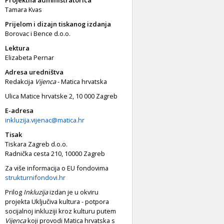
Projektna administratorica
Tamara Kvas
Prijelom i dizajn tiskanog izdanja
Borovac i Bence d.o.o.
Lektura
Elizabeta Pernar
Adresa uredništva
Redakcija
Vijenca
- Matica hrvatska
Ulica Matice hrvatske 2, 10 000 Zagreb
E-adresa
inkluzija.vijenac@matica.hr
Tisak
Tiskara Zagreb d.o.o.
Radnička cesta 210, 10000 Zagreb
Za više informacija o EU fondovima
strukturnifondovi.hr
Prilog
Inkluzija
izdan je u okviru
projekta Uključiva kultura - potpora
socijalnoj inkluziji kroz kulturu putem
Vijenca
koji provodi Matica hrvatska s