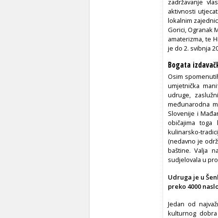
zadržavanje vla
aktivnosti utjec
lokalnim zajedni
Gorici, Ogranak M
amaterizma, te Hr
je do 2. svibnja 2
Bogata izdavač
Osim spomenutih 
umjetnička mani
udruge, zaslužn
međunarodna man
Slovenije i Mađa
običajima toga 
kulinarsko-tradi
(nedavno je odr
baštine. Valja 
sudjelovala u pro
Udruga je u Šen
preko 4000 nasl
Jedan od najvaž
kulturnog dobra