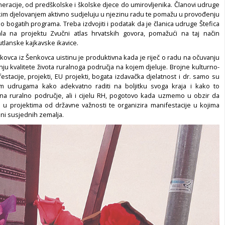
neracije, od predškolske i školske djece do umirovljenika. Članovi udruge
kim djelovanjem aktivno sudjeluju u njezinu radu te pomažu u provođenju
no bogatih programa. Treba izdvojiti i podatak da je članica udruge Štefica
ala na projektu Zvučni atlas hrvatskih govora, pomažući na taj način
tlanske kajkavske ikavice.
kovca iz Šenkovca uistinu je produktivna kada je riječ o radu na očuvanju
ačanju kvalitete života ruralnoga područja na kojem djeluje. Brojne kulturno-
stacije, projekti, EU projekti, bogata izdavačka djelatnost i dr. samo su
im udrugama kako adekvatno raditi na boljitku svoga kraja i kako to
 na ruralno područje, ali i cijelu RH, pogotovo kada uzmemo u obzir da
 u projektima od državne važnosti te organizira manifestacije u kojima
ani susjednih zemalja.