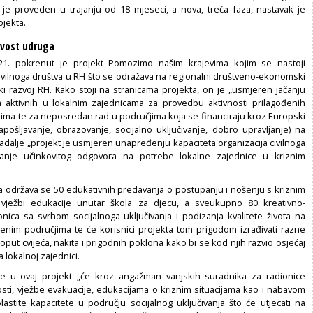
 je proveden u trajanju od 18 mjeseci, a nova, treća faza, nastavak je
jekta.
ivost udruga
1. pokrenut je projekt Pomozimo našim krajevima kojim se nastoji
 civilnoga društva u RH što se odražava na regionalni društveno-ekonomski
ki razvoj RH. Kako stoji na stranicama projekta, on je „usmjeren jačanju
 aktivnih u lokalnim zajednicama za provedbu aktivnosti prilagođenih
ima te za neposredan rad u područjima koja se financiraju kroz Europski
zapošljavanje, obrazovanje, socijalno uključivanje, dobro upravljanje) na
 Nadalje „projekt je usmjeren unapređenju kapaciteta organizacija civilnoga
anje učinkovitog odgovora na potrebe lokalne zajednice u kriznim
a održava se 50 edukativnih predavanja o postupanju i nošenju s kriznim
t vježbi edukacije unutar škola za djecu, a sveukupno 80 kreativno-
ionica sa svrhom socijalnoga uključivanja i podizanja kvalitete života na
im područjima te će korisnici projekta tom prigodom izrađivati razne
poput cvijeća, nakita i prigodnih poklona kako bi se kod njih razvio osjećaj
a lokalnoj zajednici.
e u ovaj projekt „će kroz angažman vanjskih suradnika za radionice
nosti, vježbe evakuacije, edukacijama o kriznim situacijama kao i nabavom
lastite kapacitete u području socijalnog uključivanja što će utjecati na