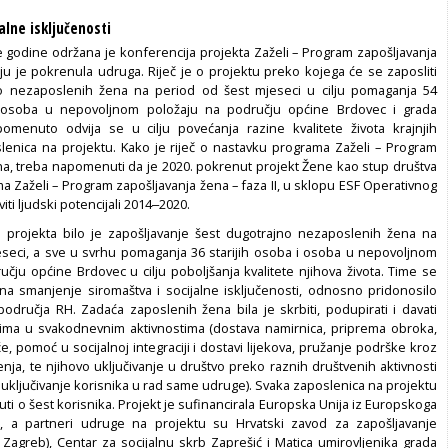
alne isključenosti
e godine održana je konferencija projekta Zaželi – Program zapošljavanja
oju je pokrenula udruga. Riječ je o projektu preko kojega će se zaposliti
o nezaposlenih žena na period od šest mjeseci u cilju pomaganja 54
i osoba u nepovoljnom položaju na području općine Brdovec i grada
omenuto odvija se u cilju povećanja razine kvalitete života krajnjih
slenica na projektu. Kako je riječ o nastavku programa Zaželi – Program
na, treba napomenuti da je 2020. pokrenut projekt Žene kao stup društva
a Zaželi – Program zapošljavanja žena – faza II, u sklopu ESF Operativnog
ti ljudski potencijali 2014‒2020.
 projekta bilo je zapošljavanje šest dugotrajno nezaposlenih žena na
seci, a sve u svrhu pomaganja 36 starijih osoba i osoba u nepovoljnom
učju općine Brdovec u cilju poboljšanja kvalitete njihova života. Time se
 na smanjenje siromaštva i socijalne isključenosti, odnosno pridonosilo
 područja RH. Zadaća zaposlenih žena bila je skrbiti, podupirati i davati
ima u svakodnevnim aktivnostima (dostava namirnica, priprema obroka,
e, pomoć u socijalnoj integraciji i dostavi lijekova, pružanje podrške kroz
nja, te njihovo uključivanje u društvo preko raznih društvenih aktivnosti
 uključivanje korisnika u rad same udruge). Svaka zaposlenica na projektu
nuti o šest korisnika. Projekt je sufinancirala Europska Unija iz Europskoga
a, a partneri udruge na projektu su Hrvatski zavod za zapošljavanje
 Zagreb), Centar za socijalnu skrb Zaprešić i Matica umirovljenika grada