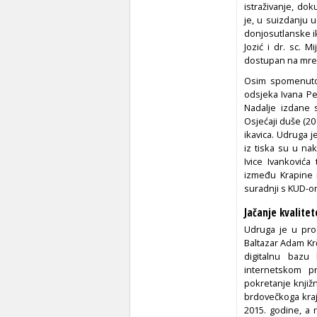
istraživanje, do
je, u suizdanju u
donjosutlanske ika
Jozić i dr. sc. M
dostupan na mrežnoj
Osim spomenutoga
odsjeka Ivana Pe
Nadalje izdane s
Osjećaji duše (20
ikavica. Udruga j
iz tiska su u na
Ivice Ivanković
između Krapine i
suradnji s KUD-om
Jačanje kvalitet
Udruga je u pro
Baltazar Adam Kr
digitalnu bazu
internetskom p
pokretanje knjiž
brdovečkoga kraj
2015. godine, a 