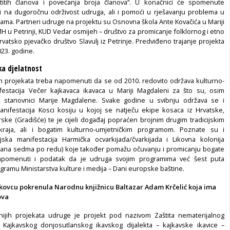
stitih članova i povećanja broja članova“. U konačnici će spomenute
ati na dugoročnu održivost udruga, ali i pomoći u rješavanju problema u
cama. Partneri udruge na projektu su Osnovna škola Ante Kovačića u Mariji
H u Petrinji, KUD Vedar osmijeh – društvo za promicanje folklornog i etno
vatsko pjevačko društvo Slavulj iz Petrinje. Predviđeno trajanje projekta
023. godine.
ka djelatnost
projekata treba napomenuti da se od 2010. redovito održava kulturno-
festacija Večer kajkavaca ikavaca u Mariji Magdaleni za što su, osim
i stanovnici Marije Magdalene. Svake godine u svibnju održava se i
ifestacija Kosci kosiju u kojoj se natječu ekipe kosaca iz Hrvatske,
rske (Gradišće) te je cijeli događaj popraćen brojnim drugim tradicijskim
kraja, ali i bogatim kulturno-umjetničkim programom. Poznate su i
cijska manifestacija Harmička ocvarkijada/čvarkijada i Likovna kolonija
žana sedma po redu) koje također pomažu očuvanju i promicanju bogate
napomenuti i podatak da je udruga svojim programima već šest puta
gramu Ministarstva kulture i medija – Dani europske baštine.
kovcu pokrenula Narodnu knjižnicu Baltazar Adam Krčelić koja ima
ova
nijih projekata udruge je projekt pod nazivom Zaštita nematerijalnog
 Kajkavskog donjosutlanskog ikavskog dijalekta – kajkavske ikavice –