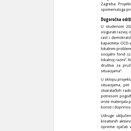
Zagreba. Projekt
spomenutoga pro
Dugoročna održ
U studenom 202
osigurati razvoj
rast i demokrats
kapaciteta OCD-a
lokalnim problem
socijalni fond (
lokalnoj razini“.
društva za pruž
situacijama“.
U sklopu projekt
situacijama, pe
stvaralačkih rad
potresom pogođen
vrste materijala 
koristi i doprinos
Udruge uključen
kreativnih aktiv
opreme ojačati v