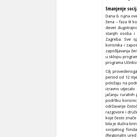
Smanjenje socij
Dana 6. rujna ov
žena – faza III k
devet dugotrajn
starijih osoba 
Zagreba. Sve sp
korisnika i zapo
zapošljavanja že
u sklopu program
programa Učinkovi
Cilj provedenoga
period od 12 mje
položaju na podr
izravno utjecalo
jačanju ruralnih
podršku korisnic
održavanje čistoć
razgovore i druže
koje često znače
bila je dužna bri
socijalnog fond
(Regionalni ured