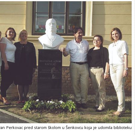
van Perkovac pred starom školom u Šenkovcu koja je udomila biblioteku