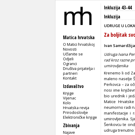
Inkluzija 43-44
Inkluzija
UDRUGE U LOKA
Za boljitak sv
Matica hrvatska
O Matici hrvatskoj
Ivan Samardžija
Novosti
Učlanite se
Udruga Ivana Perk
Odjeli
rad kroz razne pr
Ogranci
umirovljenika
Društva prijatelja i
Krenemo li od Za
partneri
Kontakt
maleno naselje Š
Perkovca – za oč
Izdavaštvo
nosi ime književ
Knjige
bio urednik i je
Vijenac
Matice Hrvatske
Kolo
neumorno radi na 
Hrvatska revija
Prirodoslovlje
manifestacije i 
Elektroničke knjige
umirovljenika. Sj
Šenkovcu te ondj
Zbivanja
udruga trenutno b
Najave