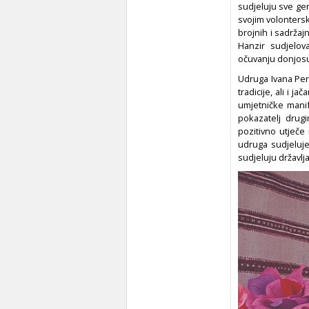
sudjeluju sve ge
svojim volonters
brojnih i sadržaj
Hanzir sudjelov
očuvanju donjosu
Udruga Ivana Per
tradicije, ali i j
umjetničke manife
pokazatelj drug
pozitivno utječe
udruga sudjeluje
sudjeluju državlj