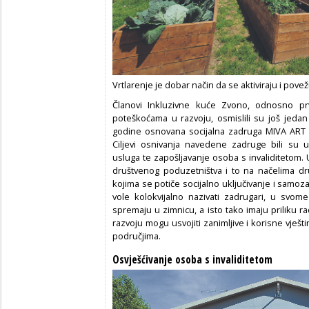
Vrtlarenje je dobar način da se aktiviraju i pove
Članovi Inkluzivne kuće Zvono, odnosno pr
poteškoćama u razvoju, osmislili su još jedan 
godine osnovana socijalna zadruga MIVA ART (Mi
Ciljevi osnivanja navedene zadruge bili su us
usluga te zapošljavanje osoba s invaliditetom.
društvenog poduzetništva i to na načelima dr
kojima se potiče socijalno uključivanje i samoza
vole kolokvijalno nazivati zadrugari, u svom
spremaju u zimnicu, a isto tako imaju priliku 
razvoju mogu usvojiti zanimljive i korisne vješti
područjima.
Osvješćivanje osoba s invaliditetom