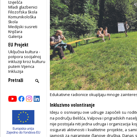
Izvješća
Mladi glazbenici
Filozofska škola
Komunikološka
škola
Medijski susreti
Knjižara
Galerija
EU Projekt
Uključiva kultura -
potpora socijalnoj
inkluziji kroz kulturu
putem Vijenca
Inkluzija
Edukativne radionice okupljaju mnoge zainteresi
Inkluzivno volontiranje
Ideju o osnivanju ove udruge započeli su rodit
na području Belišća, Valpova i prigradskih nas
nije postojala niti jedna udruga i organizacija 
osigurati aktivnosti i kvalitetne projekte, a sami
javnosti za najranjivije članove društva. Danas