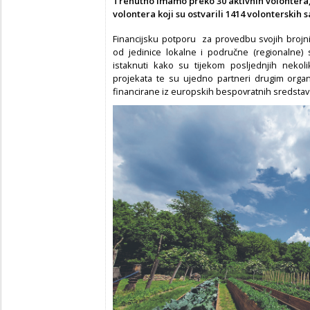
Trenutno imamo preko 30 aktivnih volontera, 
volontera koji su ostvarili 1414 volonterskih s
Financijsku potporu za provedbu svojih brojni
od jedinice lokalne i područne (regionalne)
istaknuti kako su tijekom posljednjih nekol
projekata te su ujedno partneri drugim orga
financirane iz europskih bespovratnih sredstav