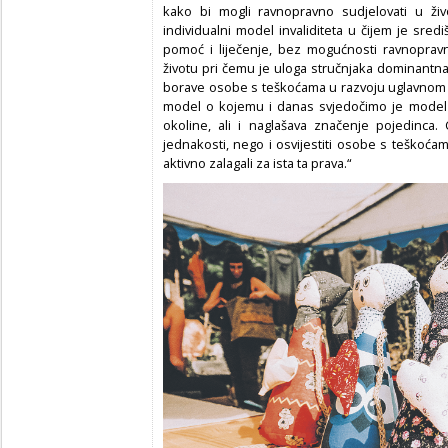
kako bi mogli ravnopravno sudjelovati u živ
individualni model invaliditeta u čijem je sre
pomoć i liječenje, bez mogućnosti ravnopravn
životu pri čemu je uloga stručnjaka dominantna,
borave osobe s teškoćama u razvoju uglavnom s
model o kojemu i danas svjedočimo je model l
okoline, ali i naglašava značenje pojedinca.
jednakosti, nego i osvijestiti osobe s teškoća
aktivno zalagali za ista ta prava.“