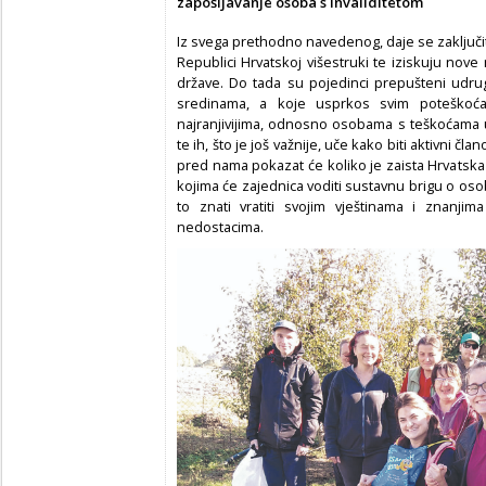
zapošljavanje osoba s invaliditetom
Iz svega prethodno navedenog, daje se zaključi
Republici Hrvatskoj višestruki te iziskuju nove m
države. Do tada su pojedinci prepušteni udru
sredinama, a koje usprkos svim poteškoć
najranjivijima, odnosno osobama s teškoćama 
te ih, što je još važnije, uče kako biti aktivni č
pred nama pokazat će koliko je zaista Hrvatska
kojima će zajednica voditi sustavnu brigu o osob
to znati vratiti svojim vještinama i znanji
nedostacima.