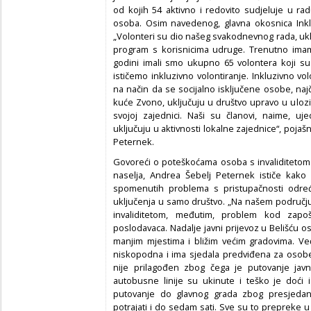
od kojih 54 aktivno i redovito sudjeluje u r
osoba. Osim navedenog, glavna okosnica Inkl
„Volonteri su dio našeg svakodnevnog rada, uklju
program s korisnicima udruge. Trenutno imam
godini imali smo ukupno 65 volontera koji su 
ističemo inkluzivno volontiranje. Inkluzivno v
na način da se socijalno isključene osobe, naj
kuće Zvono, uključuju u društvo upravo u ulozi
svojoj zajednici. Naši su članovi, naime, uj
uključuju u aktivnosti lokalne zajednice“, pojaš
Peternek.
Govoreći o poteškoćama osoba s invaliditetom 
naselja, Andrea Šebelj Peternek ističe kako 
spomenutih problema s pristupačnosti odr
uključenja u samo društvo. „Na našem područj
invaliditetom, međutim, problem kod zapoš
poslodavaca. Nadalje javni prijevoz u Belišću 
manjim mjestima i bližim većim gradovima. Ve
niskopodna i ima sjedala predviđena za osobe 
nije prilagođen zbog čega je putovanje ja
autobusne linije su ukinute i teško je doći
putovanje do glavnog grada zbog presjedanj
potrajati i do sedam sati. Sve su to prepreke u