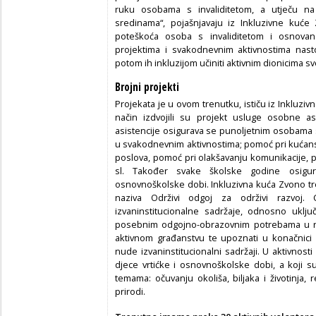
ruku osobama s invaliditetom, a utječu n
sredinama“, pojašnjavaju iz Inkluzivne kuće
poteškoća osoba s invaliditetom i osnovana
projektima i svakodnevnim aktivnostima nastoj
potom ih inkluzijom učiniti aktivnim dionicima s
Brojni projekti
Projekata je u ovom trenutku, ističu iz Inkluzi
način izdvojili su projekt usluge osobne as
asistencije osigurava se punoljetnim osobama 
u svakodnevnim aktivnostima; pomoć pri kućans
poslova, pomoć pri olakšavanju komunikacije, pr
sl. Također svake školske godine osigu
osnovnoškolske dobi. Inkluzivna kuća Zvono tr
naziva Održivi odgoj za održivi razvoj. C
izvaninstitucionalne sadržaje, odnosno uklju
posebnim odgojno-obrazovnim potrebama u rad,
aktivnom građanstvu te upoznati u konačnici
nude izvaninstitucionalni sadržaji. U aktivnost
djece vrtićke i osnovnoškolske dobi, a koji su
temama: očuvanju okoliša, biljaka i životinja, 
prirodi.