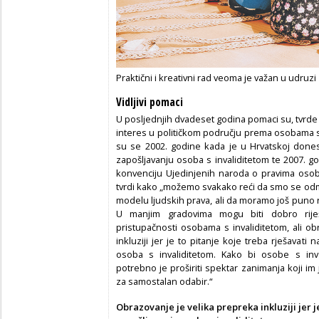
Praktični i kreativni rad veoma je važan u udruzi
Vidljivi pomaci
U posljednjih dvadeset godina pomaci su, tvrde u 
interes u političkom području prema osobama s
su se 2002. godine kada je u Hrvatskoj donese
zapošljavanju osoba s invaliditetom te 2007. g
konvenciju Ujedinjenih naroda o pravima osob
tvrdi kako „možemo svakako reći da smo se od
modelu ljudskih prava, ali da moramo još puno 
U manjim gradovima mogu biti dobro rije
pristupačnosti osobama s invaliditetom, ali o
inkluziji jer je to pitanje koje treba rješavati 
osoba s invaliditetom. Kako bi osobe s inv
potrebno je proširiti spektar zanimanja koji im
za samostalan odabir.“
Obrazovanje je velika prepreka inkluziji jer j