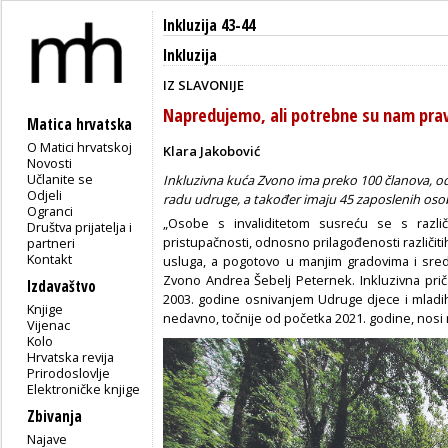
Inkluzija 43-44
Inkluzija
IZ SLAVONIJE
Napredujemo, ali potrebne su nam pra
Matica hrvatska
O Matici hrvatskoj
Klara Jakobović
Novosti
Učlanite se
Inkluzivna kuća Zvono ima preko 100 članova, od 
Odjeli
radu udruge, a također imaju 45 zaposlenih oso
Ogranci
„Osobe s invaliditetom susreću se s razli
Društva prijatelja i
pristupačnosti, odnosno prilagođenosti različiti
partneri
Kontakt
usluga, a pogotovo u manjim gradovima i sredi
Zvono Andrea Šebelj Peternek. Inkluzivna prič
Izdavaštvo
2003. godine osnivanjem Udruge djece i mladi
Knjige
nedavno, točnije od početka 2021. godine, nosi
Vijenac
Kolo
Hrvatska revija
Prirodoslovlje
Elektroničke knjige
Zbivanja
Najave