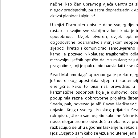
načine: kao član upravnog vijeća Centra za s
njegov predsjednik, pa zatim dopredsjednik Apos
aktivni planinar i alpinist!
U knjizi Fischnaller opisuje dane svojeg djeti
rastao sa svojim sve slabijim vidom, kada je 
sposobnosti. Uvijek otvoren, uvijek optimi
dogodovštine: poznanstvo s vršnjakom Seppom
sljepoći, kretao i komunicirao samouvjereno
kamo je pozivao Nikolausa; tragikomični odl
mrzovoljni liječnik optužio da je simulant; zalju
prag intime, koji je ipak uspio nadvladati te se o
Sead Muhamedagić upoznao ga je preko njegove
Južnotirolskog apostolata slijepih i suutemel
energična, kako to piše naš prevodilac u p
karizmatične osobnosti koja je duhovno, oso
podupirala razne dobrotvorne projekte širom 
Seada, pak, povezao je vlč. Pavao Madžarević, 
objavio. Knjigu svojeg tirolskog prijatelja 
rukopisu. „Ubrzo sam osjetio kako me Nikine isti
nose, elegantno me odvodeći u neka nova prost
razbacujući se uhu ugodnim laskanjem, rekao s
I još: „Osjetio sam kako se vizualno utemeljena s