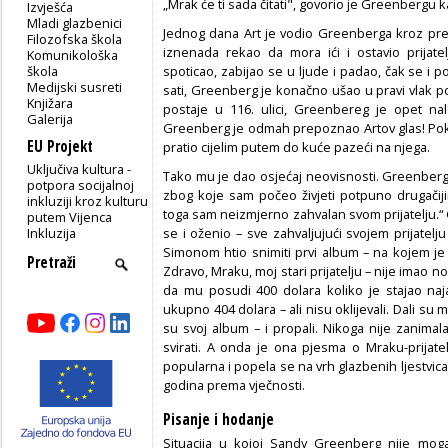
„Mrak će ti sada čitati", govorio je Greenbergu k
Izvješća
Mladi glazbenici
Jednog dana Art je vodio Greenberga kroz pre
Filozofska škola
iznenada rekao da mora ići i ostavio prija
Komunikološka
škola
spoticao, zabijao se u ljude i padao, čak se i 
Medijski susreti
sati, Greenberg je konačno ušao u pravi vlak p
Knjižara
postaje u 116. ulici, Greenbereg je opet na
Galerija
Greenberg je odmah prepoznao Artov glas! Poka
EU Projekt
pratio cijelim putem do kuće pazeći na njega.
Uključiva kultura -
Tako mu je dao osjećaj neovisnosti. Greenberg j
potpora socijalnoj
zbog koje sam počeo živjeti potpuno drugačij
inkluziji kroz kulturu
toga sam neizmjerno zahvalan svom prijatelju.“
putem Vijenca
Inkluzija
se i oženio – sve zahvaljujući svojem prijatel
Simonom htio snimiti prvi album – na kojem je 
Zdravo, Mraku, moj stari prijatelju – nije imao 
da mu posudi 400 dolara koliko je stajao naj
ukupno 404 dolara – ali nisu oklijevali. Dali su 
su svoj album – i propali. Nikoga nije zanimala 
svirati. A onda je ona pjesma o Mraku-prijat
popularna i popela se na vrh glazbenih ljestvica. 
godina prema vječnosti.
Pisanje i hodanje
Situacija u kojoj Sandy Greenberg nije moga