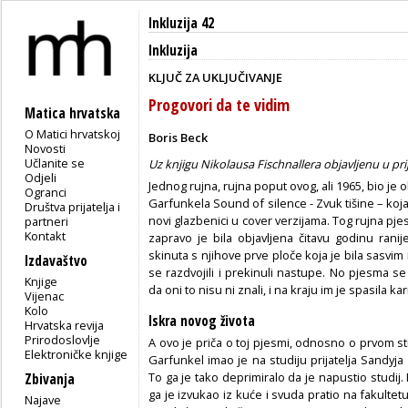
Inkluzija 42
Inkluzija
KLJUČ ZA UKLJUČIVANJE
Progovori da te vidim
Matica hrvatska
O Matici hrvatskoj
Boris Beck
Novosti
Učlanite se
Uz knjigu Nikolausa Fischnallera objavljenu u 
Odjeli
Jednog rujna, rujna poput ovog, ali 1965, bio je ob
Ogranci
Garfunkela Sound of silence - Zvuk tišine – koja s
Društva prijatelja i
novi glazbenici u cover verzijama. Tog rujna pjes
partneri
Kontakt
zapravo je bila objavljena čitavu godinu ranije,
skinuta s njihove prve ploče koja je bila sasvim
Izdavaštvo
se razdvojili i prekinuli nastupe. No pjesma s
Knjige
da oni to nisu ni znali, i na kraju im je spasila kar
Vijenac
Kolo
Iskra novog života
Hrvatska revija
Prirodoslovlje
A ovo je priča o toj pjesmi, odnosno o prvom stih
Elektroničke knjige
Garfunkel imao je na studiju prijatelja Sandyja
To ga je tako deprimiralo da je napustio studij. N
Zbivanja
ga je izvukao iz kuće i svuda pratio na fakultet
Najave