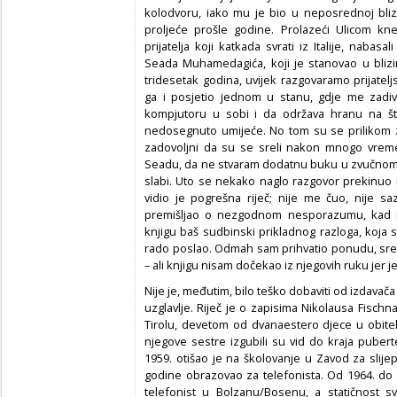
kolodvoru, iako mu je bio u neposrednoj blizi
proljeće prošle godine. Prolazeći Ulicom kn
prijatelja koji katkada svrati iz Italije, nabas
Seada Muhamedagića, koji je stanovao u blizin
tridesetak godina, uvijek razgovaramo prijatel
ga i posjetio jednom u stanu, gdje me zadi
kompjutoru u sobi i da održava hranu na š
nedosegnuto umijeće. No tom su se prilikom zapr
zadovoljni da su se sreli nakon mnogo vremen
Seadu, da ne stvaram dodatnu buku u zvučnom k
slabi. Uto se nekako naglo razgovor prekinuo i S
vidio je pogrešna riječ; nije me čuo, nije 
premišljao o nezgodnom nesporazumu, kad m
knjigu baš sudbinski prikladnog razloga, koja se
rado poslao. Odmah sam prihvatio ponudu, sre
– ali knjigu nisam dočekao iz njegovih ruku jer 
Nije je, međutim, bilo teško dobaviti od izdavača
uzglavlje. Riječ je o zapisima Nikolausa Fisch
Tirolu, devetom od dvanaestero djece u obite
njegove sestre izgubili su vid do kraja pubert
1959. otišao je na školovanje u Zavod za slij
godine obrazovao za telefonista. Od 1964. do u
telefonist u Bolzanu/Bosenu, a statičnost 