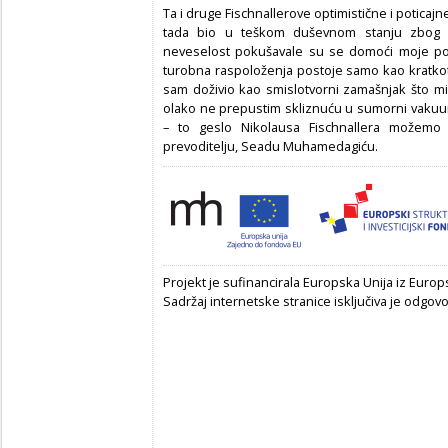
Ta i druge Fischnallerove optimistične i poticajne 
tada bio u teškom duševnom stanju zbog gub
neveselost pokušavale su se domoći moje pol
turobna raspoloženja postoje samo kao kratkot
sam doživio kao smislotvorni zamašnjak što mi
olako ne prepustim skliznuću u sumorni vakuum 
– to geslo Nikolausa Fischnallera možemo z
prevoditelju, Seadu Muhamedagiću.
Projekt je sufinancirala Europska Unija iz Euro
Sadržaj internetske stranice isključiva je odgov