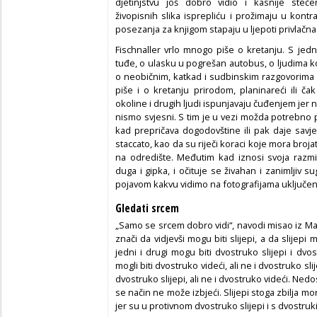
djetinjstvu još dobro vidio i kasnije steče
živopisnih slika isprepliću i prožimaju u kont
posezanja za knjigom stapaju u ljepoti privlačna č
Fischnaller vrlo mnogo piše o kretanju. S je
tuđe, o ulasku u pogrešan autobus, o ljudima k
o neobičnim, katkad i sudbinskim razgovorima 
piše i o kretanju prirodom, planinareći ili čak
okoline i drugih ljudi ispunjavaju čuđenjem jer 
nismo svjesni. S tim je u vezi možda potrebno pr
kad prepričava dogodovštine ili pak daje savj
staccato, kao da su riječi koraci koje mora brojati
na odredište. Međutim kad iznosi svoja razmiš
duga i gipka, i očituje se živahan i zanimljiv
pojavom kakvu vidimo na fotografijama uključen
Gledati srcem
„Samo se srcem dobro vidi“, navodi misao iz Malo
znači da vidjevši mogu biti slijepi, a da slijepi
jedni i drugi mogu biti dvostruko slijepi i dvos
mogli biti dvostruko videći, ali ne i dvostruko sl
dvostruko slijepi, ali ne i dvostruko videći. Nedo
se način ne može izbjeći. Slijepi stoga zbilja m
jer su u protivnom dvostruko slijepi i s dvostr