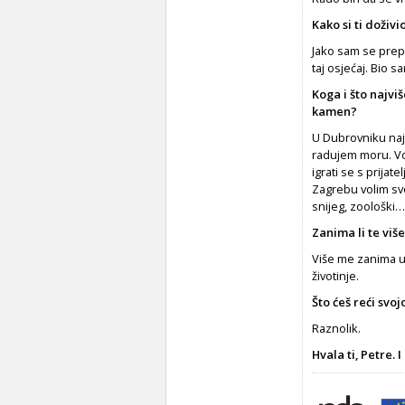
Kako si ti doživ
Jako sam se prep
taj osjećaj. Bio 
Koga i što najviš
kamen?
U Dubrovniku najv
radujem moru. Vol
igrati se s prijat
Zagrebu volim svo
snijeg, zoološki…
Zanima li te viš
Više me zanima u
životinje.
Što ćeš reći svoj
Raznolik.
Hvala
ti,
Petre.
I