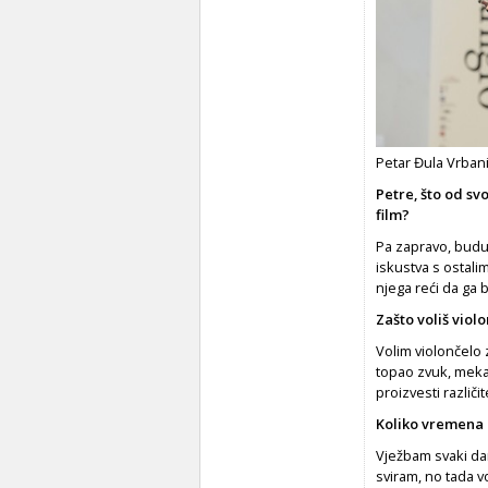
Petar Đula Vrban
Petre, što od svo
film?
Pa zapravo, buduć
iskustva s ostali
njega reći da ga ba
Zašto voliš viol
Volim violončelo 
topao zvuk, mekan
proizvesti različi
Koliko vremena 
Vježbam svaki da
sviram, no tada vo