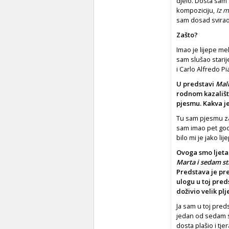
djelo. Dosta sam s
kompoziciju,
Iz m
sam dosad svi­rao
Zašto?
Imao je lijepe me
sam slušao starij
i Carlo Alfredo Pia
U predstavi
Mali
rodnom kazalištu
pjesmu. Kakva j
Tu sam pjesmu za
sam imao pet god
bilo mi je jako li
Ovoga smo ljeta
Marta i sedam s
Predstava je pr
ulogu u toj pred
doživio velik plj
Ja sam u toj pred
jedan od sedam st
dosta plašio i tje