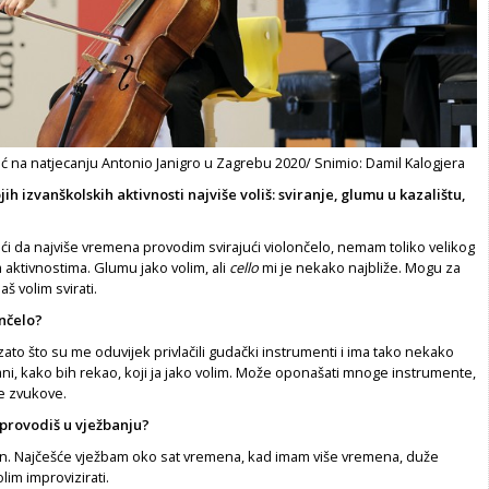
ić na natjecanju Antonio Janigro u Zagrebu 2020/ Snimio: Damil Kalogjera
jih izvanškolskih aktiv­nosti najviše voliš: sviranje, glumu u ka­zalištu,
i da najviše vremena pro­vodim svirajući violončelo, nemam toliko velikog
m aktivnostima. Glumu jako volim, ali
cello
mi je nekako najbliže. Mogu za
š vo­lim svirati.
ončelo?
zato što su me oduvijek privlačili gudački instrumenti i ima tako nekako
i, kako bih rekao, koji ja jako volim. Može oponašati mno­ge instrumente,
te zvukove.
provodiš u vježbanju?
n. Najčešće vježbam oko sat vremena, kad imam više vremena, du­že
lim improvizirati.