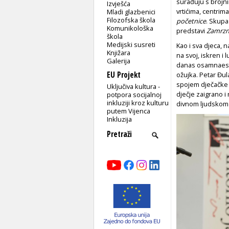
surađuju s brojnim
Izvješća
vrtićima, centrima
Mladi glazbenici
Filozofska škola
početnice
. Sku­p
Komunikološka
predstavi
Zamrzn
škola
Medijski susreti
Kao i sva djeca, 
Knjižara
na svoj, iskren i 
Galerija
danas osamnaest m
EU Projekt
ožujka. Pe­tar Đul
spojem dječačke j
Uključiva kultura -
dječje zaigrano i
potpora socijalnoj
inkluziji kroz kulturu
divnom ljudskom
putem Vijenca
Inkluzija