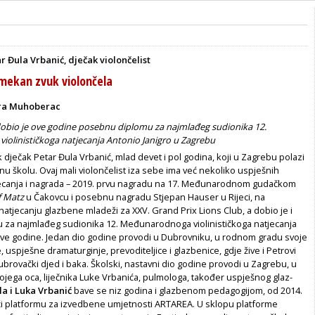
 Đula Vrbanić, dječak violončelist
 mekan zvuk violončela
ra Muhoberac
dobio je ove godine posebnu diplomu za najmlađeg sudionika 12.
olinističkoga natjecanja Antonio Janigro u Zagrebu
 dječak Petar Đula Vr­banić, mlad devet i pol godina, koji u Za­grebu polazi
u školu. Ovaj mali violončelist iza sebe ima već ne­koliko uspješnih
atjeca­nja i nagrada – 2019. prvu nagradu na 17. Međunarodnom gudačkom
f Matz
u Čakovcu i posebnu nagradu Stjepan Hauser u Rijeci, na
tjecanju glazbene mladeži za XXV. Grand Prix Lions Club, a dobio je i
 za najmlađeg sudionika 12. Međunarodnoga violinističkoga natjeca­nja
ve godine. Jedan dio godine provodi u Dubrovniku, u rodnom gradu svoje
 uspješ­ne dramaturginje, prevoditeljice i glazbe­nice, gdje žive i Petrovi
dubrovački djed i baka. Školski, nastavni dio godine provodi u Zagrebu, u
ega oca, liječnika Luke Vrba­nića, pulmologa, također uspješnog glaz­
la i Luka Vrbanić
bave se niz godina i glazbenom pedagogijom, od 2014.
ći platformu za izvedbene umjetnosti ARTAREA. U sklopu platforme