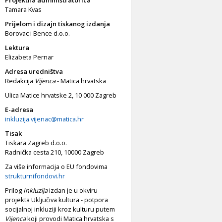
Tamara Kvas
Prijelom i dizajn tiskanog izdanja
Borovac i Bence d.o.o.
Lektura
Elizabeta Pernar
Adresa uredništva
Redakcija
Vijenca
- Matica hrvatska
Ulica Matice hrvatske 2, 10 000 Zagreb
E-adresa
inkluzija.vijenac@matica.hr
Tisak
Tiskara Zagreb d.o.o.
Radnička cesta 210, 10000 Zagreb
Za više informacija o EU fondovima
strukturnifondovi.hr
Prilog
Inkluzija
izdan je u okviru
projekta Uključiva kultura - potpora
socijalnoj inkluziji kroz kulturu putem
Vijenca
koji provodi Matica hrvatska s