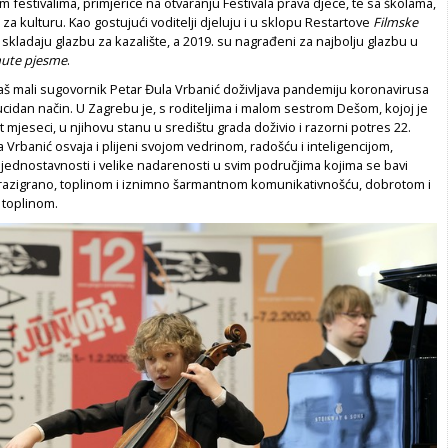
 festivali­ma, primjerice na otvaranju Festivala pra­va djece, te sa školama,
 za kulturu. Kao gostujući voditelji djeluju i u sklopu Restartove
Filmske
a skladaju glazbu za kazalište, a 2019. su nagrađeni za najbolju glazbu u
ute pjesme
.
naš mali sugovornik Pe­tar Đula Vrbanić doživljava pandemiju ko­ronavirusa
lucidan način. U Zagrebu je, s roditeljima i malom se­strom Dešom, kojoj je
jeseci, u njihovu stanu u središtu gra­da doživio i razorni potres 22.
a Vrbanić osvaja i plijeni svojom vedrinom, radošću i inteligencijom,
ednostavnosti i velike na­darenosti u svim područjima kojima se bavi
 razigrano, topli­nom i iznimno šarmantnom komunika­tivnošću, dobrotom i
 toplinom.