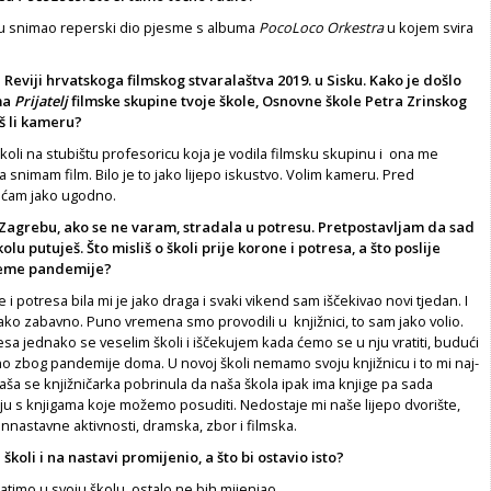
u snimao reperski dio pjesme s albuma
PocoLoco Orkestra
u ko­jem svira
 Reviji hrvatskoga film­skog stvaralaštva 2019. u Sisku. Kako je došlo
ma
Prijatelj
filmske skupine tvoje škole, Osnovne škole Pet­
ra Zrinskog
š li kameru?
li na stubištu profeso­ricu koja je vodila filmsku skupinu i ona me
a snimam film. Bilo je to jako lijepo iskustvo. Volim kameru. Pred
ćam jako ugodno.
 Zagrebu, ako se ne va­ram, stradala u potresu. Pretpostavljam da sad
lu putuješ. Što misliš o školi prije korone i potresa, a što poslije
ijeme pandemije?
 i potresa bila mi je jako draga i svaki vikend sam iščekivao novi tjedan. I
 jako zabavno. Puno vremena smo provodili u knjižni­ci, to sam jako volio.
a jednako se veselim školi i iščekujem kada ćemo se u nju vratiti, budući
no zbog pandemije doma. U novoj školi nemamo svoju knjižnicu i to mi naj­
aša se knjižničarka po­brinula da naša škola ipak ima knjige pa sada
ju s knjigama ko­je možemo posuditi. Nedostaje mi naše lijepo dvorište,
nnastavne aktivnosti, dramska, zbor i filmska.
 školi i na nastavi pro­mijenio, a što bi ostavio isto?
atimo u svoju školu, osta­lo ne bih mijenjao.