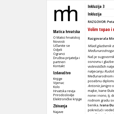
Inkluzija 3
Inkluzija
RAZGOVOR: Petar
Volim topao i
Matica hrvatska
O Matici hrvatskoj
Razgovarala Mi
Novosti
Učlanite se
Mladi glazbenik 
Odjeli
Međunarodnoga vi
Ogranci
Naš je sugovornik
Društva prijatelja i
osnovnu i glazben
partneri
Kontakt
violinističkih n
natjecanju
Rudol
Izdavaštvo
Međunarod­nom na
Knjige
poseb­nu diplomu
Vijenac
Antonio Janigro
o
Kolo
majke, Ivane Đule,
Hrvatska revija
Prirodoslovlje
none i nono, tj. 
Elektroničke knjige
rodnom gradu svoj
benika
. Ivana Đu
Zbivanja
pokrećući i vode
Najave