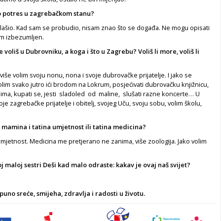
io potres u zagrebačkom stanu?
lašio. Kad sam se probu­dio, nisam znao što se događa. Ne mogu opisati
sam izbezumljen.
e voliš u Dubrovniku, a koga i što u Zagrebu? Voliš li more, voliš li
iše volim svoju nonu, nona i svoje dubrovačke prijatelje. I jako se
im svako jutro ići brodom na Lokrum, posjećivati dubrovač­ku knjižnicu,
eljima, ku­pati se, jesti sladoled od maline, sluša­ti razne koncerte… U
je zagrebačke prijatelje i obitelj, svojeg Uču, svoju sobu, volim školu,
e mamina i tatina umjet­nost ili tatina medicina?
mjetnost. Medicina me pretjerano ne zanima, više zoologija. Jako volim
oj maloj sestri Deši kad malo odraste: kakav je ovaj naš svijet?
 puno sreće, smijeha, zdrav
lja i radosti u životu.