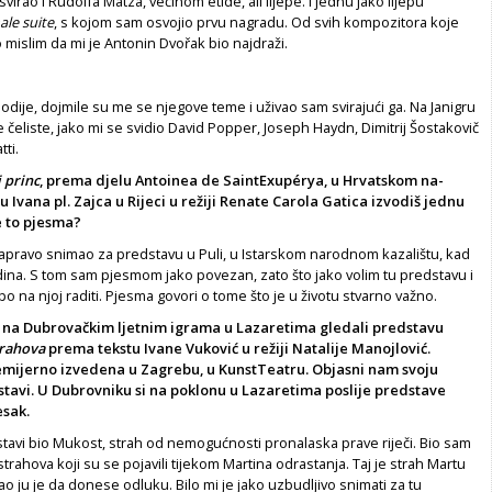
virao i Rudolfa Matza, većinom etide, ali lijepe. I jednu jako lijepu
ale suite
, s kojom sam osvojio prvu nagradu. Od svih kompozitora koje
 mislim da mi je Antonin Dvořak bio najdraži.
lodije, dojmile su me se njegove teme i uživao sam svirajući ga. Na Janigru
e čeliste, jako mi se svidio David Popper, Joseph Haydn, Dimitrij Šostakovič
tti.
 princ
, prema djelu Anto­inea de Saint­Exupérya, u Hrvatskom na­
 Ivana pl. Zajca u Rijeci u režiji Renate Carola Gatica izvodiš jed­nu
e to pjesma?
pravo snimao za pred­stavu u Puli, u Istarskom narodnom kaza­lištu, kad
ina. S tom sam pjesmom jako povezan, zato što jako vo­lim tu predstavu i
jepo na njoj raditi. Pjesma govori o tome što je u životu stvarno važno.
 na Dubrovačkim ljetnim igrama u Lazaretima gledali predstavu
trahova
prema tekstu Iva­ne Vuković u režiji Natalije Manojlović.
emijerno izvedena u Za­grebu, u KunstTeatru. Objasni nam svoju
stavi. U Dubrovniku si na poklonu u Lazaretima poslije predstave
esak.
stavi bio Mukost, strah od nemogućnosti pronalaska prave riječi. Bio sam
rahova koji su se pojavili tijekom Martina odrastanja. Taj je strah Martu
rao ju je da donese odluku. Bilo mi je jako uzbudljivo snimati za tu