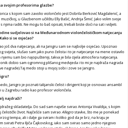
sa svojim profesorima glazbe?
rica s kojom sam zavolio violončelo jest Dobrila Berković Magda­lenić, a
muzičkoj, u Glaz­benom učilištu Elly Bašić, Andrija Šimić. Jako volim svoje
s njima raditi. Ne mogu to baš opisati, trebali biste doći na sat i vidjeti.
odine
sudjelovao
si na
Međunarodnom violončelističkom
natje­
canju
 Kako si se osjećao?
ao još dva natjecanja, ali na Janigru sam se najbolje osjećao. Upo­znao
log svijeta, slušao sam jako puno čelista i to je natjecanje na mene ostavilo
a njemu sam bio najopušteniji, takva je bila cijela atmosfera natjecanja.
io­nik dobio sam ogromnog plišanog med­vjeda i to mi je najdraža nagrada
rve nagrade).Taj medo stoji u mojoj sobi i zove se Janigro.
nigro?
do, Janigro je poznati talijanski čelist i dirigent koji je osnovao ansambl
i
i u Zagrebu ra­dio kao profesor violončela.
telj najdraži?
ažeg skladatelja. Do­ sad sam najviše svirao Antonija Vivaldija, s kojim
čelistički život. Najčešće sam svirao
Allegro
stavke, što me je ponekad
brzog tempa, ali i dalje ga sviram i koliko god da je brz, na kraju je
m svirati Pe­tra Iljiča Čajkovskog, iako sam svirao sa­mo jedno njegovo