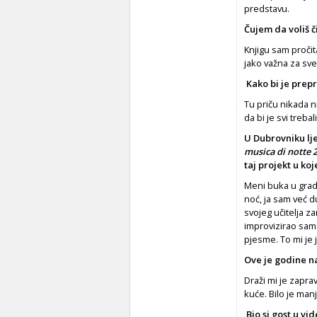
predstavu.
Čujem da voliš či
Knjigu sam pročita
jako važna za sve
Kako bi je prepr
Tu priču nikada n
da bi je svi trebali
U Dubrovniku lje
musica di notte 2
taj projekt u ko
Meni buka u gradu
noć, ja sam već du
svojeg učitelja z
improvizirao sam 
pjesme. To mi je 
Ove je godine na
Draži mi je zapra
kuće. Bilo je manj
Bio si gost u vi