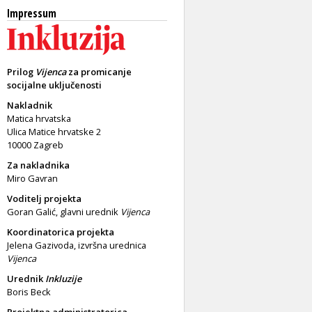
Impressum
Prilog
Vijenca
za promicanje
socijalne uključenosti
Nakladnik
Matica hrvatska
Ulica Matice hrvatske 2
10000 Zagreb
Za nakladnika
Miro Gavran
Voditelj projekta
Goran Galić, glavni urednik
Vijenca
Koordinatorica projekta
Jelena Gazivoda, izvršna urednica
Vijenca
Urednik
Inkluzije
Boris Beck
Projektna administratorica