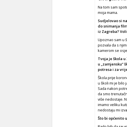
Na tom sam spot
moja mama.
Sudjelovao si na
do snimanja fil
iz Zagreba? Voli
Upoznao sam u ško
pozvala da s njim
kamerom se osje
Tvoja je škola u
u „zamjensku” ško
potresa i za vr
Škola prije korone
u školi mi je bilo
Sada nakon potres
da smo tre­nutač
više nedostaje. N
imamo veliku kuti
nedostaju mi izva
Što bi općenito u
Rado bih da se vr