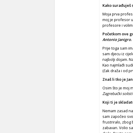
Kako surađuješ 
Moja prva profeso
moj je profesor u 
profesore i volim 
Početkom
ove
g
Antonio Janigro
.
Prije toga sam im
sam djecu iz cije
najbolji dojam. N
Kao najmlađi sud
(čak dra­ža i od p
Znaš li tko je Ja
Osim što je moj me
Zagrebački solist
Koji ti je sklada
Nemam zasad najdr
sam započeo svoj 
frustriralo, zbog 
zabavan. Volio sa