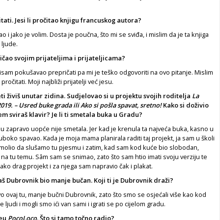
tati. Jesi li pročitao knji­gu francuskog autora?
o i jako je volim. Dosta je poučna, što mi se sviđa, i mislim da je ta knjiga
 ljude.
ičao svojim prijateljima i prijateljicama?
isam pokušavao prepri­čati pa mi je teško odgovoriti na ovo pita­nje. Mislim
 pročitati. Moji najbliži prijatelji već jesu.
ti živiš unutar zidina.
Sudjelovao si u projektu svojih roditelja
La
019. – Usred buke grada ili Ako si pošla spavat, sretno!
Kako si doživio
jem sviraš klavir?
Je li ti smetala buka u Gradu?
 zapravo uopće nije smetala. Jer kad je krenula ta najveća bu­ka, kasno u
boko spa­vao. Kada je moja mama planirala radi­ti taj projekt, ja sam u školi
amolio da slušamo tu pjesmu i zatim, kad sam kod kuće bio slobodan,
na tu temu. Sâm sam se snimao, zato što sam htio imati svoju verziju te
jako drag projekt i za njega sam napravio čak i plakat.
š Dubrovnik bio manje bučan. Koji ti je Dubrovnik draži?
vo ovaj tu, manje bučni Dubrovnik, zato što smo se osjećali više kao kod
e ljudi i mo­gli smo ići van sami i igrati se po cijelom gradu.
deu
PocoLoco
. Što si tamo točno radio?