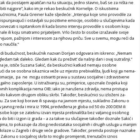
tak da postajem apatičan na tu situaciju, jedno­ stavno, baš se za ništa ne
 biti najgore”, kako im je rekao beskuć­nik Kornelije. O iskustvima
ćnicima, Paula Greiner kaže sljede­će: „Intervjui koje smo provodile za
o ispunjavajući i ostavljali su pozitivne emocije, osobito u slučaje­vima kada
povezati s ispitanikom ili kada bismo intervju provo­dile s osobom koju
e ili koju smatramo prijateljem. Vrlo često bi osobe izražavale svoje
ervjuom, pažnjom i interesom za njiho­vu priču. Sve u svemu, mogu reći da
 naučila.“
vidi budućnost, bes­kućnik nazvan Dorijan odgovara im is­kreno: „Nemam
edam tak daleko. Gledam kak ću preživit’ da­ našnji dan i ovaj sutrašnji.“
a je, ističe Suzana Sakić, da beskuć­nici katkad nemaju osobne
 da se osobna iskaznica veže uz mjesto prebivališta, ljudi koji ga nema­
itimacije, pa ne mo­gu ostvariti prava u sustavu socijalne i zdravstvene
legalno za­poslenje. U istraživanju su, primjerice, upoznale čovjeka koji
ivnih komplikacija nema OIB; iako je narušena zdravlja, nema pristupa
ilo kakvom drugom obliku skrbi. Također, beskućnici su izloženi za­
 Za sve koji borave ili spavaju na javnom mjestu, sukladno Za­konu o
v javnog reda i mira iz 1994, predviđena je globa od 50 do 200 DEM ili
osobe koje se zateknu izvan mjesta prebivališta bez valjanog osobnog
­ biti i izgon iz grada – a za takve su slu­čajeve također doznale Sakić i
ima, to pokazuje da zbog nedo­stataka socijalnih i drugih usluga u ma­njim
 dolaze u Zagreb i druge veće gradove. Također, premda po­stoje naznake
Zakonu o socijalnoj skrbi to moglo promijeniti, trenutačni iznos