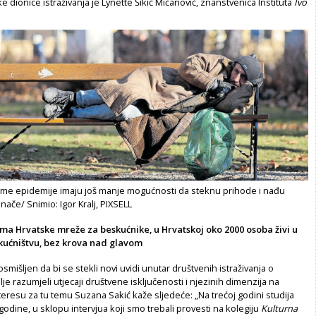
ke dionice istraživanja je Lynette Šikić­ Mićanović, znanstvenica Instituta
Ivo
jeme epidemije imaju još manje mogućnosti da steknu prihode i nađu
nače/ Snimio: Igor Kralj, PIXSELL
a Hrvatske mreže za beskućnike, u Hrvatskoj oko 2000 osoba živi u
ućništvu, bez krova nad glavom
osmišljen da bi se ste­kli novi uvidi unutar društvenih istraži­vanja o
lje razumjeli utjecaji društvene isključenosti i njezinih dimenzija na
eresu za tu temu Suzana Sakić kaže sljedeće: „Na tre­ćoj godini studija
godine, u sklopu intervjua koji smo trebali prove­sti na kolegiju
Kulturna