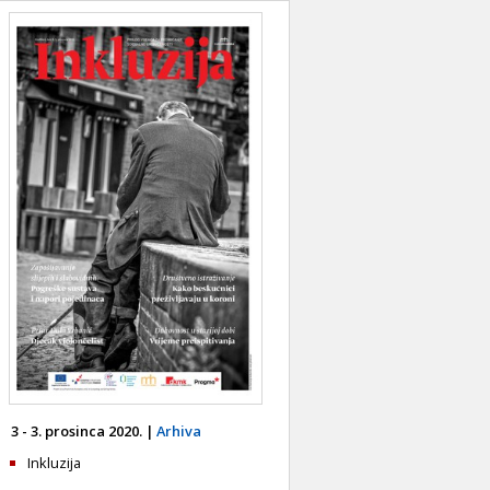
3 - 3. prosinca 2020. |
Arhiva
Inkluzija