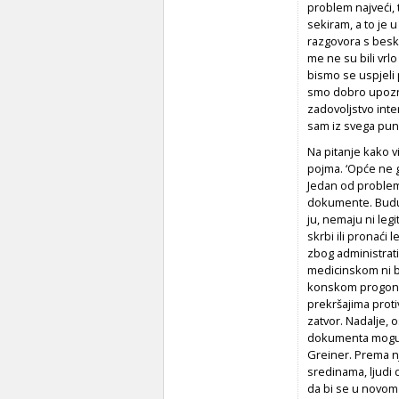
problem najveći, 
sekiram, a to je u
razgovora s besku
me­ ne su bili vrl
bismo se uspjeli 
smo dobro upoznal
zadovoljstvo in­t
sam iz svega puno
Na pitanje kako 
pojma. ‘Opće ne gl
Jedan od pro­blem
dokumente. Budući
ju, nemaju ni leg
skrbi ili pronaći 
zbog administra­t
medi­cinskom ni b
konskom progonu.
prekršajima proti
zatvor. Nadalje, 
dokumenta mogu do
Greiner. Prema nj
sredinama, ljudi
da bi se u novom 