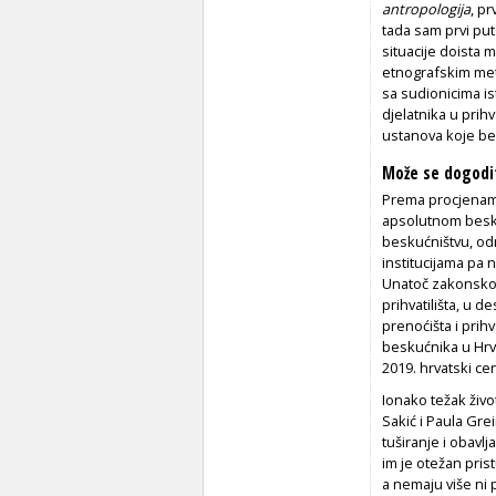
antropologija
, p
tada sam prvi put
situacije doista 
etnografskim met
sa sudionicima ist
djelatnika u pri­h
ustanova koje b
Može se dogodi
Prema procjenama
apsolutnom beskuć
beskućništvu, odn
institucijama pa 
Unatoč zakonskoj 
prihvatilišta, u d
prenoćišta i prihv
beskućnika u Hrva
2019. hrvat­ski ce
Ionako težak živ
Sakić i Paula Grei
tuširanje i obavlj
im je ote­žan pris
a nemaju više ni 