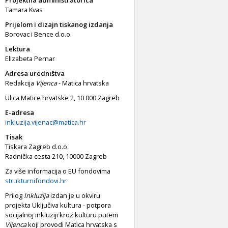
Tamara Kvas
Prijelom i dizajn tiskanog izdanja
Borovac i Bence d.o.o.
Lektura
Elizabeta Pernar
Adresa uredništva
Redakcija
Vijenca
- Matica hrvatska
Ulica Matice hrvatske 2, 10 000 Zagreb
E-adresa
inkluzija.vijenac@matica.hr
Tisak
Tiskara Zagreb d.o.o.
Radnička cesta 210, 10000 Zagreb
Za više informacija o EU fondovima
strukturnifondovi.hr
Prilog
Inkluzija
izdan je u okviru
projekta Uključiva kultura - potpora
socijalnoj inkluziji kroz kulturu putem
Vijenca
koji provodi Matica hrvatska s