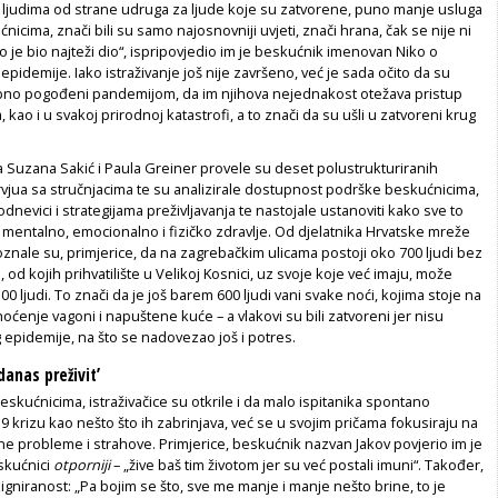
ljudima od strane udruga za ljude koje su zatvorene, puno manje usluga
nicima, znači bili su samo najosnovniji uvjeti, znači hrana, čak se nije ni
o je bio najteži dio“, ispripo­vjedio im je beskućnik imenovan Niko o
epidemije. Iako istraži­vanje još nije završeno, već je sada očito da su
no pogođeni pan­demijom, da im njihova nejednakost ote­žava pristup
kao i u svakoj prirodnoj katastrofi, a to znači da su ušli u zatvoreni krug
 Suzana Sakić i Paula Greiner provele su deset polustrukturira­nih
ntervjua sa stručnjaci­ma te su analizirale dostupnost podrške beskućnicima,
nevici i strategijama preživljavanja te nastojale ustanoviti kako sve to
 mentalno, emocionalno i fizičko zdravlje. Od djelatnika Hrvatske mreže
znale su, primjerice, da na zagre­bačkim ulicama postoji oko 700 ljudi bez
od kojih prihvatilište u Velikoj Kosnici, uz svoje koje već ima­ju, može
 100 ljudi. To znači da je još barem 600 ljudi vani sva­ke noći, kojima stoje na
oćenje vagoni i napuštene kuće – a vla­kovi su bili zatvoreni jer nisu
 epidemije, na što se nadovezao još i potres.
anas preživit’
eskućnicima, istra­živačice su otkrile i da malo ispitanika spontano
 krizu kao nešto što ih zabrinjava, već se u svojim pričama fokusiraju na
 probleme i strahove. Primjerice, bes­kućnik nazvan Jakov povjerio im je
skućnici
otporniji
– „žive baš tim životom jer su već postali imuni“. Također,
ezigniranost: „Pa bojim se što, sve me manje i manje nešto brine, to je