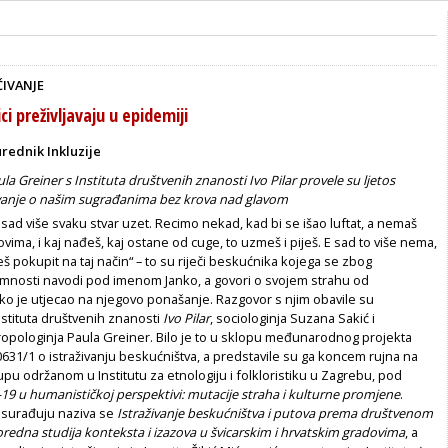
ČIVANJE
i preživljavaju u epidemiji
urednik Inkluzije
la Greiner s Instituta društvenih znanosti Ivo Pilar provele su ljetos
živanje o našim sugrađanima bez krova nad glavom
 sad više svaku stvar uzet. Recimo nekad, kad bi se išao luftat, a nemaš
ovima, i kaj na­đeš, kaj ostane od cuge, to uzmeš i piješ. E sad to više nema,
 pokupit na taj način“ – to su riječi beskućni­ka kojega se zbog
no­sti navodi pod imenom Janko, a govori o svojem strahu od
ko je utjecao na njegovo ponašanje. Razgovor s njim obavile su
sti­tuta društvenih znanosti
Ivo Pilar
, socio­loginja Suzana Sakić i
­tropologinja Paula Greiner. Bilo je to u sklopu međunarodnog projekta
31/1 o istraživanju beskuć­ništva, a predstavile su ga koncem rujna na
 održanom u Insti­tutu za etnologiju i folkloristiku u Zagrebu, pod
19 u humanističkoj perspektivi: mutacije straha i kulturne promjene
.
 surađuju naziva se
Istraživanje beskućništva i putova prema društvenom
oredna studija
konteksta i izazova u švicarskim i hrvatskim gradovima
, a