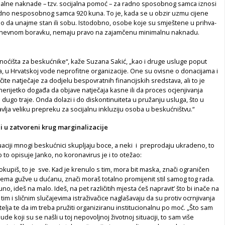
lne naknade – tzv. socijalna pomoć – za rad­no sposobnog samca iznosi
adno nesposobnog samca 920 kuna. To je, kada se u obzir uzmu cijene
o da unajme stan ili sobu. Isto­dobno, osobe koje su smještene u prihva­
lodnevnom boravku, ne­maju pravo na zajamčenu minimalnu naknadu.
renoćišta za beskuć­nike“, kaže Suzana Sakić, „kao i druge us­luge poput
 u Hrvat­skoj vode neprofitne organizacije. One su ovisne o donacijama i
­čite natječaje za dodjelu bespovratnih fi­nancijskih sredstava, ali to je
nerijetko događa da objave natječa­ja kasne ili da proces ocjenjivanja
a dugo traje. Onda dolazi i do diskontinuiteta u pružanju usluga, što u
vlja veliku prepreku za socijalnu inkluziju osoba u beskućniš­tvu.“
li u zatvoreni krug marginalizacije
uaciji mnogi beskuć­nici skupljaju boce, a neki i preproda­ju ukradeno, to
o to opi­suje Janko, no koronavirus je i to otežao:
kupiš, to je sve. Kad je krenulo s tim, mora bit maska, znači ograničen
, nema gužve u dućanu, znači moraš totalno promijenit stil samog tog rada.
no, ideš na malo. Ideš, na pet različitih mje­sta ćeš napravit’ što bi inače na
tim i sličnim slučajevima istraži­vačice naglašavaju da su protiv ocrnjiva­nja
telja te da im treba pružiti organiziranu institucionalnu po­ moć. „Što sam
ude ko­ji su se našli u toj nepovoljnoj životnoj si­tuaciji, to sam više