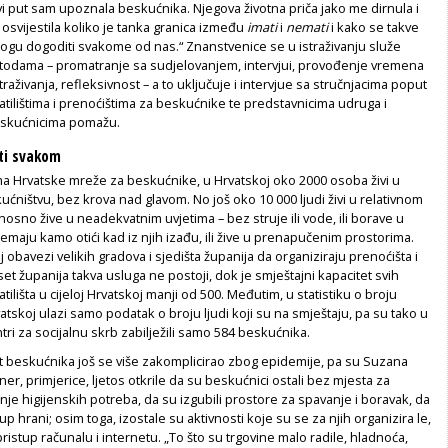
r­vi put sam upoznala beskućnika. Njegova životna priča jako me dirnula i
 osvijestila koliko je tanka granica između
imati
i
nemati
i kako se takve
mogu dogoditi svakome od nas.“ Znanstvenice se u istraživanju slu­že
odama – promatra­nje sa sudjelovanjem, intervjui, provođe­nje vremena
raživanja, refleksivnost – a to uključuje i intervjue sa stručnjacima poput
vatilištima i prenoćištima za beskućni­ke te predstavnicima udruga i
eskućnicima pomažu.
ti svakom
 Hrvatske mreže za beskućnike, u Hrvatskoj oko 2000 osoba živi u
ništvu, bez kro­va nad glavom. No još oko 10 000 ljudi ži­vi u relativnom
osno žive u neadekvatnim uvjetima – bez stru­je ili vode, ili borave u
nemaju kamo otići kad iz njih izađu, ili žive u prenapučenim prostorima.
obavezi velikih gradova i sje­dišta županija da organiziraju prenoći­šta i
eset županija takva usluga ne postoji, dok je smještajni kapa­citet svih
atilišta u cijeloj Hrvatskoj manji od 500. Međutim, u statistiku o broju
t­skoj ulazi samo podatak o broju ljudi koji su na smještaju, pa su tako u
ntri za socijalnu skrb zabilježili sa­mo 584 beskućnika.
ot beskućnika još se više zakomplicirao zbog epidemije, pa su Suzana
ner, primje­rice, ljetos otkrile da su beskućnici osta­li bez mjesta za
anje higijenskih potreba, da su izgubili pro­store za spavanje i boravak, da
tup hrani; osim toga, izostale su aktivnosti koje su se za njih organizira­ le,
pristup računalu i internetu. „To što su trgovine malo radile, hladnoća,