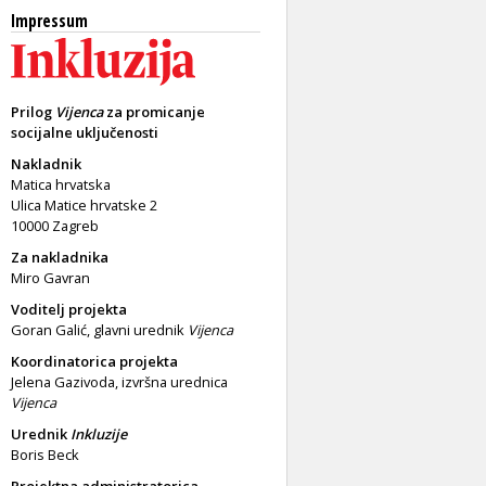
Impressum
Prilog
Vijenca
za promicanje
socijalne uključenosti
Nakladnik
Matica hrvatska
Ulica Matice hrvatske 2
10000 Zagreb
Za nakladnika
Miro Gavran
Voditelj projekta
Goran Galić, glavni urednik
Vijenca
Koordinatorica projekta
Jelena Gazivoda, izvršna urednica
Vijenca
Urednik
Inkluzije
Boris Beck
Projektna administratorica