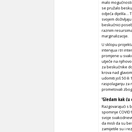
malo mogućnosti 
se pružalo beskuć­
odjeća dijelila… T
svojem doživljaju 
beskućnici poseb
raznim resursima, 
marginalizacije.
U sklopu projekta
intervjua i tri i
promjene u svakod
utječe na njihovo
za beskuć­nike do
krova nad glavom, 
udomiti još 50 ili
raspolaganju za n
prometova­li zbog
‘Gledam kak ću d
Razgovarajući s b
spominje COVID­19
svoje svakodnevne
da misli da su be
zamijetile su i r