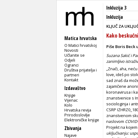
Inkluzija 3
Inkluzija
KLJUČ ZA UKLJU
Kako beskućnic
Matica hrvatska
O Matici hrvatskoj
Piše Boris Beck 
Novosti
Učlanite se
Suzana Sakić i Pau
Odjeli
zanimljivo istra
Ogranci
„Znači, aha, neću
Društva prijatelja i
love, ideš po stol
partneri
Kontakt
sad znaš da možeš
zajamčene anonim
Izdavaštvo
koronavirusa i ka
Knjige
znanstvenice s In
Vijenac
sociologinja i an
Kolo
CSRP­ IZHRZ0_1806
Hrvatska revija
Prirodoslovlje
znanstvenom skupu
Elektroničke knjige
naslovom
COVID-
Projekt na kojem
Zbivanja
uključivanju: usp
Najave