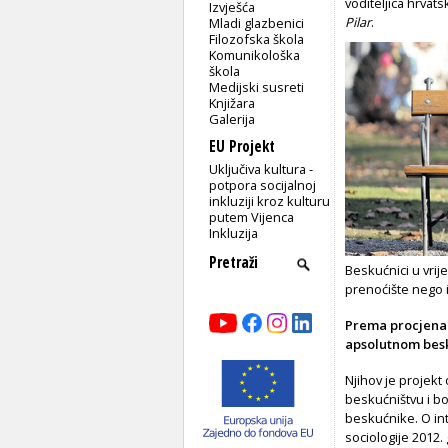
voditeljica hrvats
Izvješća
Pilar
.
Mladi glazbenici
Filozofska škola
Komunikološka
škola
Medijski susreti
Knjižara
Galerija
EU Projekt
Uključiva kultura -
potpora socijalnoj
inkluziji kroz kulturu
putem Vijenca
Inkluzija
Beskućnici u vri
prenoćište nego i
Prema procjenam
apsolutnom besk
Njihov je projekt 
beskućništvu i bo
beskućnike. O int
sociologije 2012. 