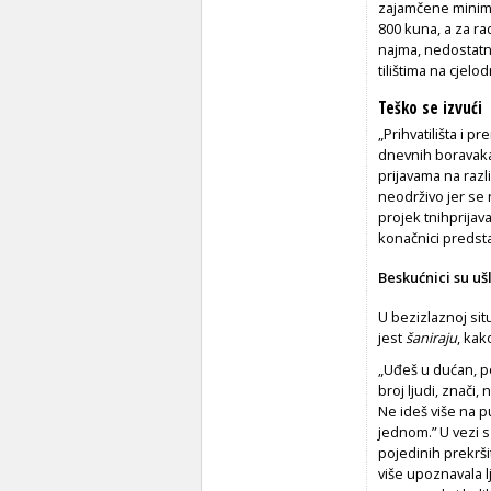
zajamčene minima
800 kuna, a za r
najma, nedostatn
tilištima na cje
Teško se izvući
„Prihvatilišta i p
dnevnih boravaka,
prijavama na razli
neodrživo jer se 
projek­ tnihprijav
konačnici predsta
Beskućnici su uš
U bezizlaznoj sit
jest
šaniraju
, kak
„Uđeš u dućan, po
broj ljudi, znači
Ne ideš više na pu
jednom.” U vezi s 
pojedinih prekrši
više upoznavala lj