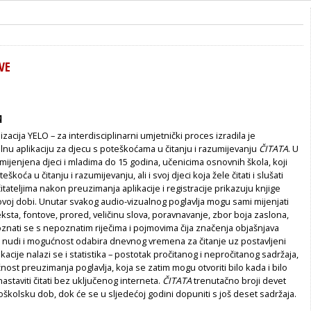
AVE
A
acija YELO – za inter­disciplinarni umjetnički proces izradila je
lnu aplikaciju za djecu s poteškoćama u čitanju i razumijevanju
ČITATA
. U
ijenjena djeci i mladima do 15 godina, učenicima osnovnih škola, koji
eškoća u čitanju i razumijevanju, ali i svoj djeci koja žele čitati i slušati
itateljima nakon preuzimanja aplikacije i registracije prikazuju knjige
voj dobi. Unutar svakog audio-vizualnog poglavlja mogu sami mijenjati
ksta, fontove, prored, ve­ličinu slova, poravnavanje, zbor boja zaslona,
poznati se s nepoznatim riječima i pojmovima čija značenja objašnjava
a nudi i mogućnost odabira dnevnog vremena za čitanje uz postavljeni
kacije nalazi se i statistika – postotak pročitanog i nepročitanog sadržaja,
nost preuzimanja poglavlja, koja se zatim mogu otvoriti bilo kada i bilo
astaviti čitati bez uključenog interneta.
ČITATA
trenutačno broji devet
školsku dob, dok će se u sljedećoj godini dopuniti s još deset sadržaja.