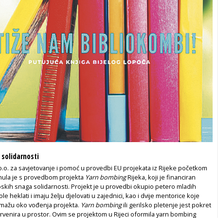
solidarnosti
o.o. za savjetovanje i pomoć u provedbi EU projekata iz Rijeke početkom
nula je s provedbom projekta
Yarn bombing
Rijeka, koji je financiran
skih snaga solidarnosti. Projekt je u provedbi okupio petero mladih
ole heklati i imaju želju djelovati u zajednici, kao i dvije mentorice koje
mažu oko vođenja projekta.
Yarn bombing
ili gerilsko pletenje jest pokret
tervenira u prostor. Ovim se projektom u Rijeci oformila yarn bombing