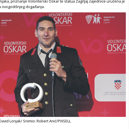
jaka, priznanje Volonterski Oskar te statua Zagrljaj zajednice uručena je
ma ovogodišnjeg događanja.
David Lonjak/ Snimio: Robert Anić/PIXSELL