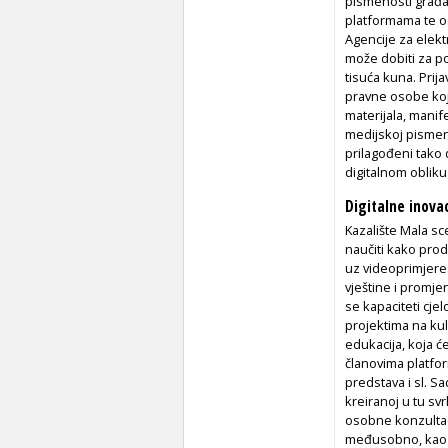
pismenosti građa
platformama te os
Agencije za elekt
može dobiti za po
tisuća kuna. Prija
pravne osobe koje
materijala, manife
medijskoj pismenos
prilagođeni tako d
digitalnom obliku
Digitalne inovac
Kazalište Mala s
naučiti kako produ
uz videoprimjere 
vještine i promje
se kapaciteti cjel
projektima na kul
edukacija, koja ć
članovima platfor
predstava i sl. S
kreiranoj u tu sv
osobne konzultaci
međusobno, kao i 