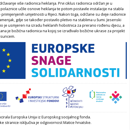
državanje više radionica heklanja. Prvi ciklus radionica održan je u
 polaznice učile osnove heklanja te potom postavile instalacije na stabla
primijenjenih umjetnosti u Rijeci. Nakon toga, održane su dvije radionice
amenjak, gdje se također postavilo pletivo na stablima u šumi. Jesenski
bio je usmjeren na izradu heklanih hobotnica za prerano rođenu djecu, a
žana je božićna radionica na kojoj se izrađivalo božićne ukrase za projekt
 suncem.
ncirala Europska Unija iz Europskog socijalnog fonda.
ke stranice isključiva je odgovornost Matice hrvatske.