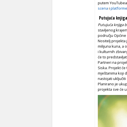
putem YouTubea, 
scena
i
platforme
Putujuća knjig
Putujuća knjiga b
stavljenog krajem
području Općine t
Nositelj projekta 
milijuna kuna, a 
i kulturnih zbivan
će to predstavlja
Partneri na proje
Siska. Projekt će 
mještanima koji d
nastojati uključit
Planirano je ukup
projekta sve će u