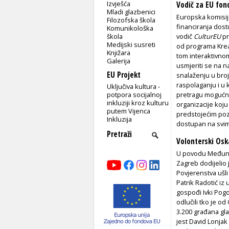
Izvješća
Vodič za EU fon
Mladi glazbenici
Europska komisija
Filozofska škola
financiranja dost
Komunikološka
škola
vodič
CulturEU
pr
Medijski susreti
od programa Krea
Knjižara
tom interaktivnom
Galerija
usmjeriti se na n
EU Projekt
snalaženju u broj
raspolaganju i u 
Uključiva kultura -
potpora socijalnoj
pretragu mogućnos
inkluziji kroz kulturu
organizacije koju
putem Vijenca
predstojećim poz
Inkluzija
dostupan na svim
Volonterski Osk
U povodu Međunar
Zagreb dodijelio 
Povjerenstva ušl
Patrik Radotić iz
gospođi Ivki Pogo
odlučili tko je o
3.200 građana gla
jest David Lonja