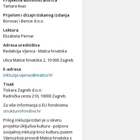
Tamara Kvas
Prijelom i dizajn tiskanog izdanja
Borovac i Bence d.o.o.
Lektura
Elizabeta Pernar
Adresa uredništva
Redakcija
Vijenca
- Matica hrvatska
Ulica Matice hrvatske 2, 10 000 Zagreb
E-adresa
inkluzija.vijenac@matica.hr
Tisak
Tiskara Zagreb d.o.o.
Radnička cesta 210, 10000 Zagreb
Za više informacija o EU fondovima
strukturnifondovi.hr
Prilog
Inkluzija
izdan je u okviru
projekta Uključiva kultura - potpora
socijalnoj inkluziji kroz kulturu putem
Vijenca
koji provodi Matica hrvatska s