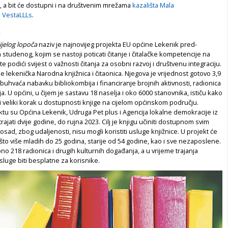
a bit će dostupni i na društvenim mrežama
kazališta Mala
 VestaLLLs
.
a
ijelog lopoča
naziv je naj­novijeg projekta EU općine Lekenik pred­
 studenog, kojim se nastoji poticati čitanje i čitalačke kompetencije na
e podići svijest o važnosti čitanja za osobni razvoj i društvenu integraciju.
je lekenička Narodna knjižnica i čitaonica. Njegova je vrijednost gotovo 3,9
obuhvaća nabavku bibliokombija i financiranje brojnih aktivnosti, radionica
ja. U općini, u čijem je sastavu 18 naselja i oko 6000 stanovnika, ističu kako
ti veliki korak u dostupnosti knjige na cijelom općinskom području.
ktu su Općina Lekenik, Udruga Pet plus i Agencija lokalne demokracije iz
trajati dvije godine, do rujna 2023. Cilj je knjigu učiniti dostupnom svim
osad, zbog udaljenosti, nisu mogli koristiti usluge knjižnice. U projekt će
i što više mladih do 25 godina, starije od 54 godine, kao i sve nezaposlene.
no 218 radionica i drugih kulturnih događanja, a u vrijeme trajanja
sluge biti besplatne za korisnike.