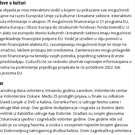
dove u kulturi
 objavila je novi interaktivni vodič u kojem su prikazane sve mogućnosti
upne na razini Europske Unije za kulturne i kreativne sektore. Interaktivni
uža informacije o ukupno 75 mogućnosti financiranja iz 21 programa EU,
tivna Europa i Obzor Europa do strukturnih fondova i fonda InvestEU. U
 alatu svi europski dionici kulturnih i kreativnih sektora imaju mogućnost
ajprikladnije financijske potpore EU. Vodič je izrađen u cilju pomoći u
nim financijskim alatima EU, razumijevanju mogućnosti koje im stoje na
konačnici, lakšem pristupu tim sredstvima. Zainteresirani mogu prilagoditi
ti financiranja na temelju svojih potreba, pojedinog sektora ili vrste
 predstavljaju.
CulturEU
će se redovito ažurirati najnovijim informacijama o
ivima na podnošenje prijedloga projekata te će početkom 2022. biti
 jezicima EU.
ar
odnog dana volonte­ra, trinaestu godinu zaredom, Volonterski centar
je Volonterske Oskare. Među 25 pristiglih prijava, u finale su odlukom
i David Lonjak iz DVD-a Kašina, Goranka Perc iz udruge Nismo same i
 udruge Mali zmaj!. Ove godine dodijeljena je i nagrada za životno djelo
relčnik iz Katoličke udruge Kap Dobrote. Građani su svojim glasovima
d Oskarovaca ujedno i zagrebački volonter godine. Ove godine više od
salo je za svojeg favorita, a osoba s osvojenim najvećim brojem glasova
k iz Dobrovoljnog vatrogasnog društva Kašina. Osim zagrebačkog volontera