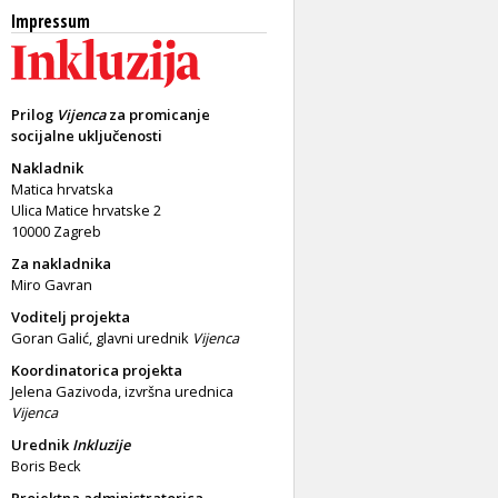
Impressum
Prilog
Vijenca
za promicanje
socijalne uključenosti
Nakladnik
Matica hrvatska
Ulica Matice hrvatske 2
10000 Zagreb
Za nakladnika
Miro Gavran
Voditelj projekta
Goran Galić, glavni urednik
Vijenca
Koordinatorica projekta
Jelena Gazivoda, izvršna urednica
Vijenca
Urednik
Inkluzije
Boris Beck
Projektna administratorica