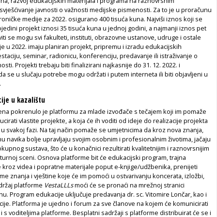
na, razvoj edukacijskih materijala i programa na raznovrsnim
vješćivanje javnosti o važnosti medijske pismenosti. Za to je u proračunu
roničke medije za 2022. osigurano 400 tisuća kuna. Najviši iznos koji se
jedini projekt iznosi 35 tisuća kuna u jednoj godini, a najmanji iznos pet
viti se mogu svi fakulteti, instituti, obrazovne ustanove, udruge i ostale
 u 2022. imaju planiran projekt, pripremu i izradu edukacijskih
staciju, seminar, radionicu, konferenciju, predavanje ili istraživanje o
ti. Projekti trebaju biti finalizirani najkasnije do 31. 12. 2022. i
a se u slučaju potrebe mogu održati i putem interneta ili biti objavljeni u
.
ije u kazalištu
cena pokrenulo je platformu za mlade izvođače s tečajem koji im pomaže
cirati vlastite projekte, a koja će ih voditi od ideje do realizacije projekta
u svakoj fazi. Na taj način pomaže se umjetnicima da kroz nova znanja,
nu navika bolje upravljaju svojim osobnim i profesionalnim životima, jačaju
okupnog sustava, što će u konačnici rezultirati kvalitetnijim i raznovrsnijim
turnoj sceni. Osnova platforme bit će edukacijski program, trajna
e kroz videa i popratne materijale poput e-knjige/udžbenika, prenijeti
me znanja i vještine koje će im pomoći u ostvarivanju koncerata, izložbi,
adržaj platforme
VestaLLLs
moći će se pronaći na mrežnoj stranici
rhu. Program edukacije uključuje predavanja dr. sc. Vitomire Lončar, kao i
je. Platforma je ujedno i forum za sve članove na kojem će komunicirati
s voditeljima platforme. Bes­platni sadržaji s platforme distribuirat će se i