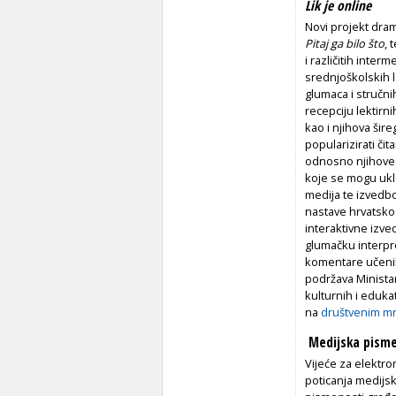
Lik je
online
Novi projekt dram
Pitaj ga bilo što
, 
i različitih inter
srednjoškolskih l
glumaca i stručni
recepciju lektirni
kao i njihova šir
popularizirati či
odnosno njihove 
koje se mogu uklo
medija te izvedbo
nastave hrvatskoga
interaktivne izv
glumačku interpre
komentare učenika
podržava Minista
kulturnih i edukat
na
društvenim mr
Medijska pism
Vijeće za elektro
poticanja medijsk