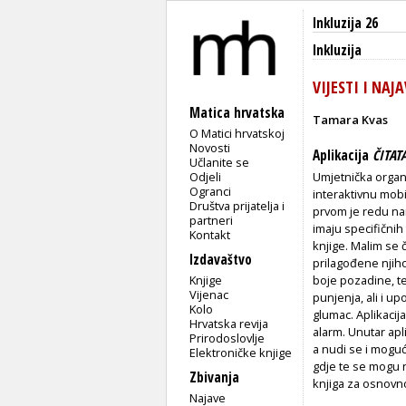
Inkluzija 26
Inkluzija
VIJESTI I NAJ
Matica hrvatska
Tamara Kvas
O Matici hrvatskoj
Novosti
Aplikacija
ČITAT
Učlanite se
Odjeli
Umjetnička organiz
Ogranci
interaktivnu mobi
Društva prijatelja i
prvom je redu nam
partneri
imaju specifičnih t
Kontakt
knjige. Malim se č
Izdavaštvo
prilagođene njiho
Knjige
boje pozadine, te
Vijenac
punjenja, ali i u
Kolo
glumac. Aplikacij
Hrvatska revija
alarm. Unutar apli
Prirodoslovlje
a nudi se i moguć
Elektroničke knjige
gdje te se mogu n
Zbivanja
knjiga za osnovno
Najave