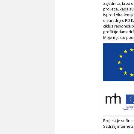
zajednica, kroz o
proljeće, kada su
ispred Akademije 
u suradnji s PD K
ciklus radionica 
prošli tjedan odr
Moje mjesto pod
Projekt je sufina
Sadržaj internets