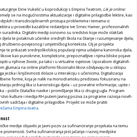
aturginje Dine Vukelić u koprodukciji s Empiria Teatrom,
Lik je online:
temelji se na mogućnostima aktualizacije i digitalne prilagodbe lektire, kao
medijskih i transdisciplinarnih pristupa pro­blemima i temama iz
ektira u provedbi kazališne redateljice Ive Srnec Hamer, profesionalnih
h suradnika. Digitalni mediji osnovno su sredstvo koje može olakšati
h djela te potaknuti učenike srednjih škola na čitanje i razumijevanje djela,
eg društ­veno-povijesnog i umjetničkog konteksta. Cilj je projekta
tanje te prikazati srednjoškolskoj populaciji njima udaljena kanonska djela,
likove kao punokrvne, kompleksne, prepoznatljive i njima bliske pojave
piti u njihove živote, pa tako i u virtualne svjetove. Uporabom digitalnih
m glumaca na online platformi fikcionalni likovi oživljavaju te u sklopu
 jezika i književnosti dolaze u interakciju s učenicima. Digitalizacija
edbene forme, koja je nalik na monodramsku predstavu fokusiranu na
taciju jednog lika iz kanonskoga djela – uz povratne informacije, upite i
 – potiče čitalačke navike i promiš­ljanje lika iz drugog ugla. Program
rstvo kulture i medija RH putem Javnog poziva za programe razvoja novih
ivnih sadržaja i digitalne prilagodbe. Projekt se može pratiti
ežama Empiria teatra
.
enost
ničke medije objavilo je Javni poziv za sufinanciranje projekata na temu
e pismenosti. Svrha sufinanciranja jest jačanje i razvoj medijske