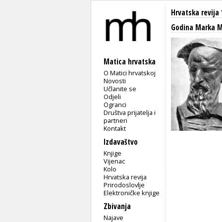
Hrvatska revija 
Godina Marka M
Matica hrvatska
O Matici hrvatskoj
Novosti
Učlanite se
Odjeli
Ogranci
Društva prijatelja i
partneri
Kontakt
Izdavaštvo
Knjige
Vijenac
Kolo
Hrvatska revija
Prirodoslovlje
Elektroničke knjige
Zbivanja
Najave