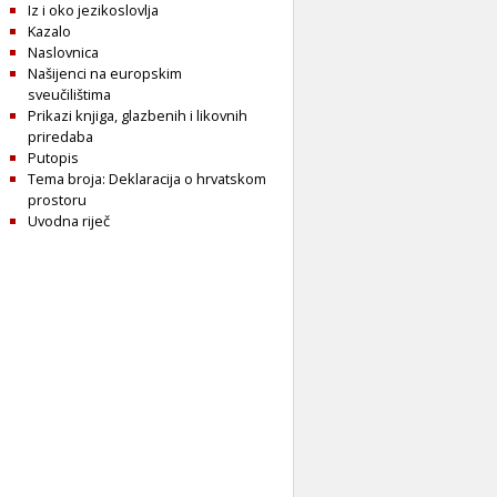
Iz i oko jezikoslovlja
Kazalo
Naslovnica
Našijenci na europskim
sveučilištima
Prikazi knjiga, glazbenih i likovnih
priredaba
Putopis
Tema broja: Deklaracija o hrvatskom
prostoru
Uvodna riječ