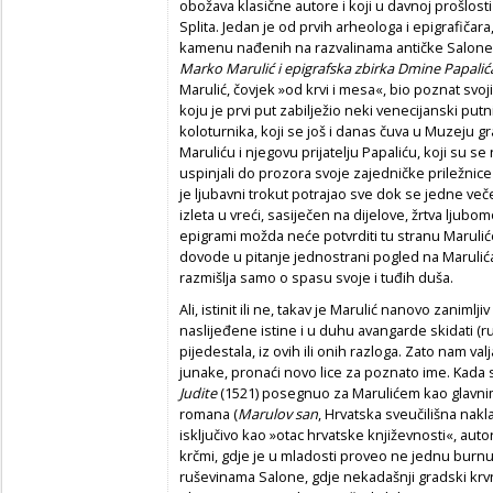
obožava klasične autore i koji u davnoj prošlost
Splita. Jedan je od prvih arheologa i epigrafičar
kamenu nađenih na razvalinama antičke Salone (
Marko Marulić i epigrafska zbirka Dmine Papalić
Marulić, čovjek »od krvi i mesa«, bio poznat sv
koju je prvi put zabilježio neki venecijanski putn
koloturnika, koji se još i danas čuva u Muzeju gr
Maruliću i njegovu prijatelju Papaliću, koji su se 
uspinjali do prozora svoje zajedničke priležnice 
je ljubavni trokut potrajao sve dok se jedne večer
izleta u vreći, sasiječen na dijelove, žrtva ljub
epigrami možda neće potvrditi tu stranu Marulić
dovode u pitanje jednostrani pogled na Marulića
razmišlja samo o spasu svoje i tuđih duša.
Ali, istinit ili ne, takav je Marulić nanovo zaniml
naslijeđene istine i u duhu avangarde skidati (ruš
pijedestala, iz ovih ili onih razloga. Zato nam val
junake, pronaći novo lice za poznato ime. Kada 
Judite
(1521) posegnuo za Marulićem kao glavnim
romana (
Marulov san
, Hrvatska sveučilišna nak
isključivo kao »otac hrvatske književnosti«, auto
krčmi, gdje je u mladosti proveo ne jednu bur
ruševinama Salone, gdje nekadašnji gradski krvni