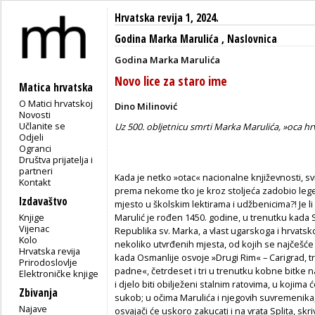
Hrvatska revija 1, 2024.
Godina Marka Marulića
,
Naslovnica
Godina Marka Marulića
Novo lice za staro ime
Matica hrvatska
O Matici hrvatskoj
Dino Milinović
Novosti
Učlanite se
Uz 500. obljetnicu smrti Marka Marulića, »oca hr
Odjeli
Ogranci
Društva prijatelja i
partneri
Kada je netko »otac« nacionalne književnosti, svi
Kontakt
prema nekome tko je kroz stoljeća zadobio lege
Izdavaštvo
mjesto u školskim lektirama i udžbenicima?! Je li
Knjige
Marulić je rođen 1450. godine, u trenutku kada 
Vijenac
Republika sv. Marka, a vlast ugarskoga i hrvatsko
Kolo
nekoliko utvrđenih mjesta, od kojih se najčešće s
Hrvatska revija
kada Osmanlije osvoje »Drugi Rim« – Carigrad, 
Prirodoslovlje
padne«, četrdeset i tri u trenutku kobne bitke n
Elektroničke knjige
i djelo biti obilježeni stalnim ratovima, u kojima ć
Zbivanja
sukob; u očima Marulića i njegovih suvremenika, t
Najave
osvajači će uskoro zakucati i na vrata Splita, sk