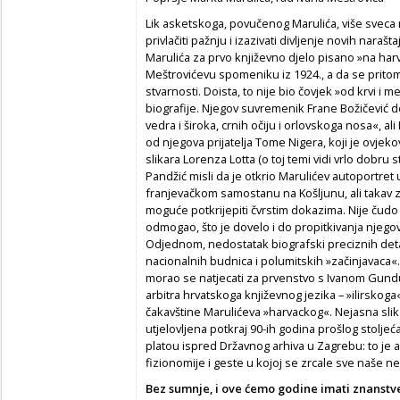
Lik asketskoga, povučenog Marulića, više sveca
privlačiti pažnju i izazivati divljenje novih narašta
Marulića za prvo književno djelo pisano »na harv
Meštrovićevu spomeniku iz 1924., a da se pritom 
stvarnosti. Doista, to nije bio čovjek »od krvi i 
biografije. Njegov suvremenik Frane Božičević dod
vedra i široka, crnih očiju i orlovskoga nosa«, al
od njegova prijatelja Tome Nigera, koji je ovje
slikara Lorenza Lotta (o toj temi vidi vrlo dobru
Pandžić misli da je otkrio Marulićev autoportret
franjevačkom samostanu na Košljunu, ali takav za
moguće potkrijepiti čvrstim dokazima. Nije čudo
odmogao, što je dovelo i do propitkivanja njego
Odjednom, nedostatak biografski preciznih detal
nacionalnih budnica i polumitskih »začinjavaca«.
morao se natjecati za prvenstvo s Ivanom Gunduli
arbitra hrvatskoga književnog jezika – »ilirsko
čakavštine Marulićeva »harvackog«. Nejasna slika
utjelovljena potkraj 90-ih godina prošlog stolj
platou ispred Državnog arhiva u Zagrebu: to j
fizionomije i geste u kojoj se zrcale sve naše 
Bez sumnje, i ove ćemo godine imati znanstv