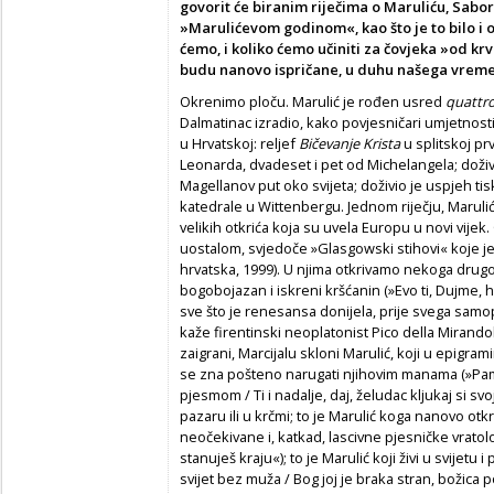
govorit će biranim riječima o Maruliću, Sabor
»Marulićevom godinom«, kao što je to bilo i o
ćemo, i koliko ćemo učiniti za čovjeka »od krv
budu nanovo ispričane, u duhu našega vreme
Okrenimo ploču. Marulić je rođen usred
quattr
Dalmatinac izradio, kako povjesničari umjetnost
u Hrvatskoj: reljef
Bičevanje Krista
u splitskoj prv
Leonarda, dvadeset i pet od Michelangela; doživ
Magellanov put oko svijeta; doživio je uspjeh ti
katedrale u Wittenbergu. Jednom riječju, Marulić
velikih otkrića koja su uvela Europu u novi vije
uostalom, svjedoče »Glasgowski stihovi« koje je
hrvatska, 1999). U njima otkrivamo nekoga drugog
bogobojazan i iskreni kršćanin (»Evo ti, Dujme, hr
sve što je renesansa donijela, prije svega samo
kaže firentinski neoplatonist Pico della Mirandol
zaigrani, Marcijalu skloni Marulić, koji u epigra
se zna pošteno narugati njihovim manama (»Pamf
pjesmom / Ti i nadalje, daj, želudac kljukaj si svo
pazaru ili u krčmi; to je Marulić koga nanovo otkr
neočekivane i, katkad, lascivne pjesničke vratolo
stanuješ kraju«); to je Marulić koji živi u svijetu
svijet bez muža / Bog joj je braka stran, božica p