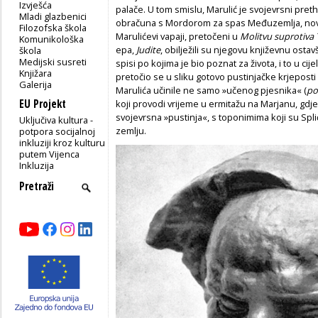
Izvješća
palače. U tom smislu, Marulić je svojevrsni preth
Mladi glazbenici
obračuna s Mordorom za spas Međuzemlja, nove
Filozofska škola
Marulićevi vapaji, pretočeni u
Molitvu suprotiva
Komunikološka
epa,
Judite
, obilježili su njegovu književnu osta
škola
Medijski susreti
spisi po kojima je bio poznat za života, i to u c
Knjižara
pretočio se u sliku gotovo pustinjačke krjeposti 
Galerija
Marulića učinile ne samo »učenog pjesnika« (
po
EU Projekt
koji provodi vrijeme u ermitažu na Marjanu, gdje
svojevrsna »pustinja«, s toponimima koji su Spli
Uključiva kultura -
zemlju.
potpora socijalnoj
inkluziji kroz kulturu
putem Vijenca
Inkluzija