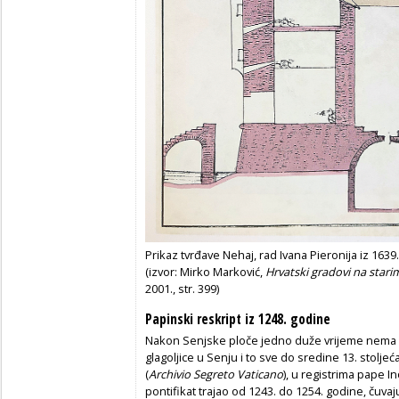
Prikaz tvrđave Nehaj, rad Ivana Pieronija iz 1639
(izvor: Mirko Marković,
Hrvatski gradovi na star
2001., str. 399)
Papinski reskript iz 1248. godine
Nakon Senjske ploče jedno duže vrijeme nema 
glagoljice u Senju i to sve do sredine 13. stolj
(
Archivio Segreto Vaticano
), u registrima pape In
pontifikat trajao od 1243. do 1254. godine, čuvaj