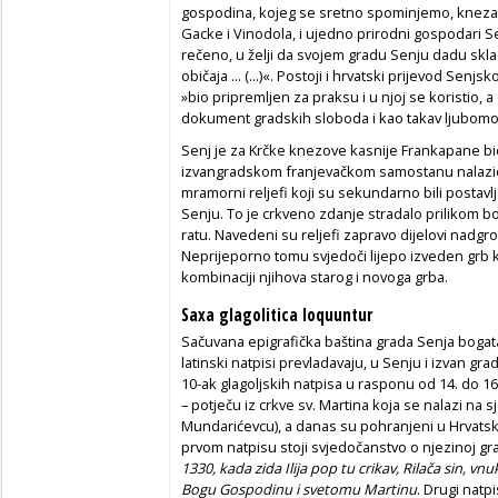
gospodina, kojeg se sretno spominjemo, kneza 
Gacke i Vinodola, i ujedno prirodni gospodari Se
rečeno, u želji da svojem gradu Senju dadu skla
običaja ... (...)«. Postoji i hrvatski prijevod Senjs
»bio pripremljen za praksu i u njoj se koristio, a
dokument gradskih sloboda i kao takav ljubom
Senj je za Krčke knezove kasnije Frankapane bi
izvangradskom franjevačkom samostanu nalazio
mramorni reljefi koji su sekundarno bili postavl
Senju. To je crkveno zdanje stradalo prilikom
ratu. Navedeni su reljefi zapravo dijelovi nad
Neprijeporno tomu svjedoči lijepo izveden grb k
kombinaciji njihova starog i novoga grba.
Saxa glagolitica loquuntur
Sačuvana epigrafička baština grada Senja bogata j
latinski natpisi prevladavaju, u Senju i izvan grada
10-ak glagoljskih natpisa u rasponu od 14. do 16.
– potječu iz crkve sv. Martina koja se nalazi na 
Mundarićevcu), a danas su pohranjeni u Hrvat
prvom natpisu stoji svjedočanstvo o njezinoj gr
1330, kada zida Ilija pop tu crikav, Rilača sin, vn
Bogu Gospodinu i svetomu Martinu
. Drugi natp