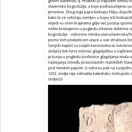
govori slavenski, tj. hrvatski (u najužem smislu t
slavensko bogoslužje, a koje podrazumijeva i p
Jeronima. Zbog toga papa biskupu Filipu dopušt
kako bi se »običaju zemlje« u kojoj vrši biskups
vrijedi »u onim krajevima gdje već postoji spome
nešto krivovjerno u pogledu crkvene doktrine iz
bogoslužje – odnosno rimska staroslavenska/hrvat
pismo tom povlasticom ulaze u sve strukture bis
Senjski kaptol sa svojim kanonicima te svećenici-
stoljeća biti čvrst oslonac glagoljaštvu u najši
je kurija u pogledu povlastice glagoljanja ima
nastojanja između pravoslavnih i katoličkih Slav
pod rimskim papom. U odnosu pak na susjednu Kr
1252. ondje nije zahvatila katedralu i biskupski d
stoljeću!