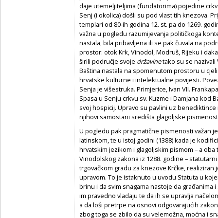
daje utemeljiteljima (fundatorima) pojedine crkv
Senj (i okolica) došli su pod vlast tih knezova. P
templari od 80-ih godina 12. st. pa do 1269. godin
važna u pogledu razumijevanja političkoga konte
nastala, bila pribavljena ili se pak čuvala na pod
prostor: otok Krk, Vinodol, Modruš, Rijeku i daka
širili područje svoje
državine
tako su se nazivali
Baština nastala na spomenutom prostoru u cjeli
hrvatske kulturne i intelektualne povijesti. Po
Senja je višestruka. Primjerice, Ivan VII. Franka
Spasa u Senju crkvu sv. Kuzme i Damjana kod Ba
svoj hospicij. Upravo su pavlini uz benediktince i 
njihovi samostani središta glagoljske pismenost
U pogledu pak pragmatične pismenosti važan je S
latinskom, te u istoj godini (1388) kada je kodific
hrvatskim jezikom i glagoljskim pismom – a oba 
Vinodolskog zakona iz 1288. godine – statutarn
trgovačkom gradu za knezove Krčke, realiziran
upravom. To je istaknuto u uvodu Statuta u kojem
brinu i da svim snagama nastoje da građanima i
im pravedno vladaju te da ih se upravlja načelo
a da loši pretrpe na osnovi odgovarajućih zakon
zbog toga se zbilo da su velemožna, moćna i sna