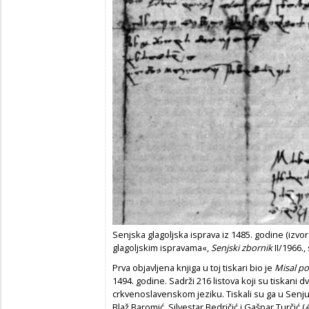
Senjska glagoljska isprava iz 1485. godine (izvo
glagoljskim ispravama«,
Senjski zbornik
II/1966., 
Prva objavljena knjiga u toj tiskari bio je
Misal p
1494. godine. Sadrži 216 listova koji su tiskani
crkvenoslavenskom jeziku. Tiskali su ga u Senju
Blaž Baromić, Silvestar Bedričić i Gašpar Turčić (
A