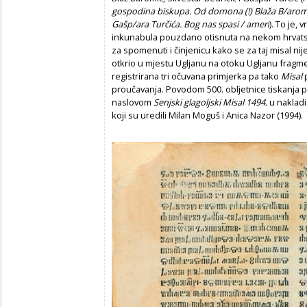
gospodina biskupa. Od domona (!) Blaža B/aromić
Gašp/ara Turčića. Bog nas spasi / amen
). To je, 
inkunabula pouzdano otisnuta na nekom hrvats
za spomenuti i činjenicu kako se za taj misal nij
otkrio u mjestu Ugljanu na otoku Ugljanu fragm
registrirana tri očuvana primjerka pa tako
Misal
p
proučavanja. Povodom 500. obljetnice tiskanja pu
naslovom
Senjski glagoljski Misal 1494.
u nakladi
koji su uredili Milan Moguš i Anica Nazor (1994).