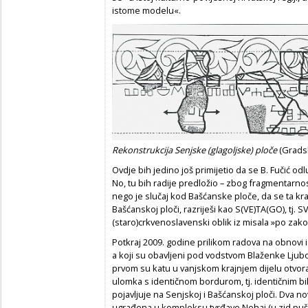
istome modelu«.
Rekonstrukcija Senjske (glagoljske) ploče
(Grads
Ovdje bih jedino još primijetio da se B. Fučić odl
No, tu bih radije predložio – zbog fragmentarnost
nego je slučaj kod Bašćanske ploče, da se ta kr
Bašćanskoj ploči, razriješi kao S(VE)TA(GO), t
(staro)crkvenoslavenski oblik iz misala »po za
Potkraj 2009. godine prilikom radova na obnovi i
a koji su obavljeni pod vodstvom Blaženke Ljubo
prvom su katu u vanjskom krajnjem dijelu otv
ulomka s identičnom bordurom, tj. identičnim b
pojavljuje na Senjskoj i Bašćanskoj ploči. Dva 
ugrađena u kompleksu tvrđave Nehaj (u zid puška