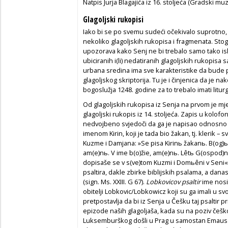
Natpis Jurja Blagajića iz 16. stoljeća (Gradski mu
Glagoljski rukopisi
Iako bi se po svemu sudeći očekivalo suprotno,
nekoliko glagoljskih rukopisa i fragmenata. Stog
upozorava kako Senj ne bi trebalo samo tako is
ubiciranih i(li) nedatiranih glagoljskih rukopisa
urbana sredina ima sve karakteristike da bud
glagoljskog skriptorija. Tu je i činjenica da je
bogoslužja 1248. godine za to trebalo imati liturg
Od glagoljskih rukopisa iz Senja na prvom je mj
glagoljski rukopis iz 14. stoljeća. Zapis u kol
nedvojbeno svjedoči da ga je napisao odnosno s
imenom Kirin, koji je tada bio žakan, tj. klerik – 
Kuzme i Damjana: »Se pisa Kirinь žakanь. B(og)ь
am(e)nь. V ime b(o)žie, am(e)nь. Lêtь G(ospod)nihь.
dopisaše se v s(ve)tom Kuzmi i Domьêni v Seni«. T
psaltira, dakle zbirke biblijskih psalama, a dana
(sign. Ms. XXIII. G 67).
Lobkovicov psaltir
ime nosi
obitelji Lobkovic/Lobkowicz koji su ga imali u 
pretpostavlja da bi iz Senja u Češku taj psaltir
epizode naših glagoljaša, kada su na poziv češko
Luksemburškog došli u Prag u samostan Emaus 