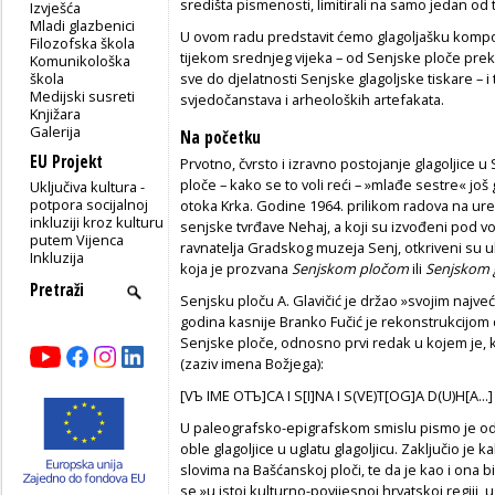
središta pismenosti, limitirali na samo jedan od t
Izvješća
Mladi glazbenici
U ovom radu predstavit ćemo glagoljašku kompo
Filozofska škola
tijekom srednjeg vijeka – od Senjske ploče prek
Komunikološka
škola
sve do djelatnosti Senjske glagoljske tiskare – 
Medijski susreti
svjedočanstava i arheoloških artefakata.
Knjižara
Galerija
Na početku
EU Projekt
Prvotno, čvrsto i izravno postojanje glagoljice
ploče – kako se to voli reći – »mlađe sestre« jo
Uključiva kultura -
potpora socijalnoj
otoka Krka. Godine 1964. prilikom radova na ur
inkluziji kroz kulturu
senjske tvrđave Nehaj, a koji su izvođeni pod vo
putem Vijenca
ravnatelja Gradskog muzeja Senj, otkriveni su 
Inkluzija
koja je prozvana
Senjskom pločom
ili
Senjskom 
Senjsku ploču
A. Glavičić je držao »svojim najv
godina kasnije Branko Fučić je rekonstrukcijom 
Senjske ploče, odnosno prvi redak u kojem je, ka
(zaziv imena Božjega):
[VЪ IME OTЪ]CA I S[I]NA I S(VE)T[OG]A D(U)H[A...]
U paleografsko-epigrafskom smislu pismo je od
oble glagoljice u uglatu glagoljicu. Zaključio je
slovima na Bašćanskoj ploči, te da je kao i ona 
se »u istoj kulturno-povijesnoj hrvatskoj regiji