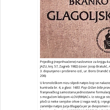
Prijedlog (neprihvaćene) naslovnice za knjigu-k
JAZU, knj. 57, Zagreb 1982) (izvor: Josip Bratulić,
A
3. dopunjeno i prošireno izd., ur. Boris Drandić s
206)
U kronološkom nizu slijedi natpis koji se nalazio
kuntrada br. 4, a glasi:
1483. Pop Gržan biše pra
franjevačkog samostana jednostavne formulaci
s mogućom lekcijom »LOV(RIN)AC«. Iz istog je st
ploči iz neke senjske crkve (
i nega redi
, tj. i nje
zanimljiv natpis Jurja Blagajića jer je dvopismen 