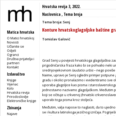
Hrvatska revija 3, 2022.
Naslovnica
,
Tema broja
Tema broja: Senj
Konture hrvatskoglagoljske baštine gra
Matica hrvatska
O Matici hrvatskoj
Tomislav Galović
Novosti
Učlanite se
Odjeli
Ogranci
Društva prijatelja i
Grad Senj u povijesti hrvatskoga glagoljaštva z
partneri
prigodničarska fraza kako bi se pohvalio neki u
Kontakt
srednjovjekovnom
laudatio urbis
– nego poviše 
Izdavaštvo
Naime, upravo je Senj ogledni primjer potpune g
Knjige
gradu i okolici pronalazimo i evidentiramo sve o
Vijenac
uporaba glagoljice kao pisma i staroslavenskoga
Kolo
jednostavno nazivamo glagoljaškom. Međutim p
Hrvatska revija
koji se očituje u crkvenoj (hrvatski crkvenoslavens
Prirodoslovlje
uporabi toga pisma kroz stoljeća.
Elektroničke knjige
Međutim, valja napose to naglasiti, da to ujedno 
Zbivanja
se i kultura latinskoga jezičnog izričaja. Pogriješ
Najave