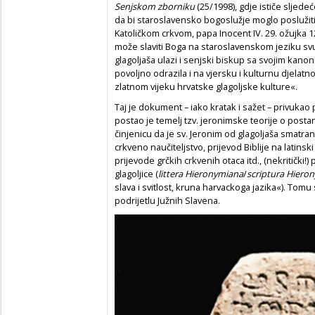
Senjskom zborniku
(25/1998), gdje ističe sljedeć
da bi staroslavensko bogoslužje moglo poslužiti
Katoličkom crkvom, papa Inocent IV. 29. ožujka 
može slaviti Boga na staroslavenskom jeziku svud
glagoljaša ulazi i senjski biskup sa svojim kanon
povoljno odrazila i na vjersku i kulturnu djelatno
zlatnom vijeku hrvatske glagoljske kulture«.
Taj je dokument – iako kratak i sažet – privukao
postao je temelj tzv. jeronimske teorije o postan
činjenicu da je sv. Jeronim od glagoljaša smatran
crkveno naučiteljstvo, prijevod Biblije na latinski 
prijevode grčkih crkvenih otaca itd., (nekritički!) 
glagoljice (
littera Hieronymiana
/
scriptura Hiero
slava i svitlost, kruna harvackoga jazika«). Tomu se
podrijetlu Južnih Slavena.