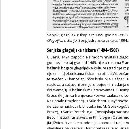
Senjski glagoljski rukopis iz 1359. godine – tzv.
L
Glagoljica u Senju
, Senj: Jadranska tiskara, 1994., 
Senjska glagoljska tiskara (1494–1508)
U Senju 1494. započinje s radom hrvatska glagolj
godine. Iako taj grad od 1469. nije u rukama Fr
baštinik bogate glagoljaške kulture i tradicije iz
njezinim djelatnicama-tiskarima bili su Vrbenčan
te svećenik i kancelar Krčke biskupije Gašpar Tur
naslova, a sačuvani primjerci pojedinih izdanja d
državama, tj. u baštinskim ustanovama u Budimp
Cresu (Knjižnica franjevaca konventualaca), u Lon
Nazionale Braidense), u Münchenu (Bayerische 
deržavna naukova biblioteka im. M. Gorьkogo),
Praze), u Sankt-Peterburgu (Rossijskaja nacional’
Beču (Institut für slavische Philologie i Österre
(Knjižnica Hrvatske akademije znanosti i umjetno
glagoljaša na Ksaveru i Nacionalna i sveučilišna k