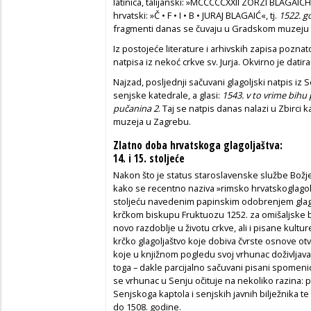
latinica, talijanski: »MСССССХХII ZORZI BLAGAICH«
hrvatski: »Č • F • I • B • JURAJ BLAGAIĆ«, tj.
1522. go
fragmenti danas se čuvaju u Gradskom muzeju 
Iz postojeće literature i arhivskih zapisa pozna
natpisa iz nekoć crkve sv. Jurja. Okvirno je datir
Najzad, posljednji sačuvani glagoljski natpis iz 
senjske katedrale, a glasi:
1543. v to vrime bihu 
pučanina 2
. Taj se natpis danas nalazi u Zbirc
muzeja u Zagrebu.
Zlatno doba hrvatskoga glagoljaštva:
14. i 15. stoljeće
Nakon što je status staroslavenske službe Božj
kako se recentno naziva »rimsko hrvatskoglagoljs
stoljeću navedenim papinskim odobrenjem glagol
krčkom biskupu Fruktuozu 1252. za omišaljske b
novo razdoblje u životu crkve, ali i pisane kultur
krčko glagoljaštvo koje dobiva čvrste osnove ot
koje u knjižnom pogledu svoj vrhunac doživljava t
toga – dakle parcijalno sačuvani pisani spomenic
se vrhunac u Senju očituje na nekoliko razina: p
Senjskoga kaptola i senjskih javnih bilježnika t
do 1508. godine.