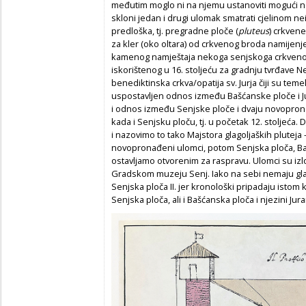
međutim moglo ni na njemu ustanoviti mogući na
skloni jedan i drugi ulomak smatrati cjelinom 
predloška, tj. pregradne ploče (
pluteus
) crkvene
za kler (oko oltara) od crkvenog broda namijenjen
kamenog namještaja nekoga senjskoga crkvenog 
iskorištenog u 16. stoljeću za gradnju tvrđave 
benediktinska crkva/opatija sv. Jurja čiji su teme
uspostavljen odnos između Bašćanske ploče i Ju
i odnos između Senjske ploče i dvaju novopronađ
kada i Senjsku ploču, tj. u početak 12. stoljeća
i nazovimo to tako Majstora glagoljaških pluteja 
novopronađeni ulomci, potom Senjska ploča, Baš
ostavljamo otvorenim za raspravu. Ulomci su izlo
Gradskom muzeju Senj. Iako na sebi nemaju gla
Senjska ploča II. jer kronološki pripadaju istom
Senjska ploča, ali i Bašćanska ploča i njezini Jur