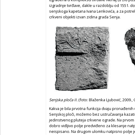
izgradnje tvrđave, dakle u razdoblju od 1551. d
senjskoga kapetana Ivana Lenkovića, a za potrebe
crkveni objekti izvan zidina grada Senja.
Senjska ploča II.
(foto: Blaženka Ljubović, 2009.,
Kakva je bila prvotna funkcija dvaju pronađeni
Senjskoj ploči, možemo bez ustručavanja kazati d
jedinstvenog pluteja crkvene ograde. Na prvom
dobro vidljivo polje predviđeno za klesanje nat
neispisano. Na drugom ulomku natpisno polje je 