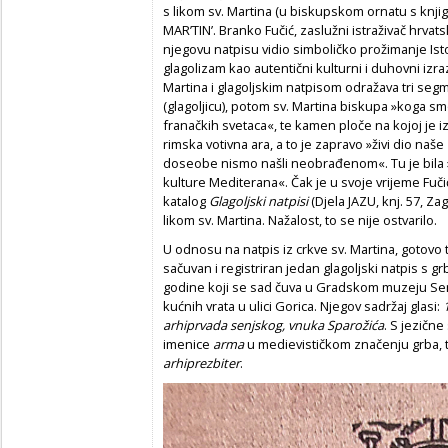
s likom sv. Martina (u biskupskom ornatu s knjigo
MAR’TIN’. Branko Fučić, zaslužni istraživač hrvats
njegovu natpisu vidio simboličko prožimanje Ist
glagolizam kao autentični kulturni i duhovni izra
Martina i glagoljskim natpisom odražava tri seg
(glagoljicu), potom sv. Martina biskupa »koga smo
franačkih svetaca«, te kamen ploče na kojoj je i
rimska votivna ara, a to je zapravo »živi dio naše
doseobe nismo našli neobrađenom«. Tu je bila »k
kulture Mediterana«. Čak je u svoje vrijeme Fuči
katalog
Glagoljski natpisi
(Djela JAZU, knj. 57, Zag
likom sv. Martina. Nažalost, to se nije ostvarilo.
U odnosu na natpis iz crkve sv. Martina, gotovo 
sačuvan i registriran jedan glagoljski natpis s g
godine koji se sad čuva u Gradskom muzeju Senj
kućnih vrata u ulici Gorica. Njegov sadržaj glasi:
arhiprvada senjskog, vnuka Sparožića
. S jezične
imenice
arma
u medievističkom značenju grba, 
arhiprezbiter
.