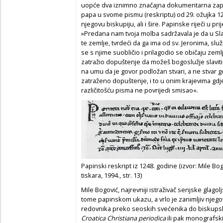
uopće dva iznimno značajna dokumentarna zapisa.
papa u svome pismu (reskriptu) od 29. ožujka 1
njegovu biskupiju, ali i šire. Papinske riječi u p
»Predana nam tvoja molba sadržavala je da u Sla
te zemlje, tvrdeći da ga ima od sv. Jeronima, služ
se s njime suobličio i prilagodio se običaju zeml
zatražio dopuštenje da možeš bogoslužje slavit
na umu da je govor podložan stvari, a ne stvar 
zatraženo dopuštenje, i to u onim krajevima gdje
različitošću pisma ne povrijedi smisao«.
Papinski reskript iz 1248. godine (izvor: Mile Bo
tiskara, 1994., str. 13)
Mile Bogović, najrevniji istraživač senjske glagolj
tome papinskom ukazu, a vrlo je zanimljiv njego
redovnika preko seoskih svećenika do biskupsk
Croatica Christiana periodica
ili pak monografski