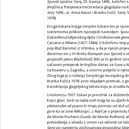
Spovid općena
. Senj, 25. travnja 1496., kolofon
(Knjižnica franjevaca trećoredaca glagoljaša na 
Senj 1496.,
ur. Anica Nazor i Branko Fučić, Senj:
1978)
Druga tiskana knjiga senjske tiskare bio je ops
svećenicima prilikom ispovijedi naslovljen:
Spov
(čakavštinu) talijanskog djela
Confessionale gene
Carcana iz Milana (1427–1484). U kolofonu stoji p
pop Blaž Baromić iz Vrbnika, a da je njezin prijev
Baromov sin z Vr/bnika štampah ovu Spovid a st/
gospodin Jakov Blažiolović
). Bilo je to godine Go
sačuvani primjerak te knjižice danas se čuva u K
na Ksaveru u Zagrebu, a izvorno potječe iz nji
Zbog toga je u izdanju Senjskoga muzejskog dru
Branka Fučića 1978. prvo objavljen pretisak, a go
transkripcija glagoljskog teksta koju je izradila 
U kolovozu 1507. tiskan je priručnik za dušobri
knjizi glasi:
Svrši se tabla ovih knjig ke su djačk
plebanušev ali popov ki imaju pomnju od duš u
gore ka se zove Rêkorija
(...). Riječ je o prijevod
de Monte Rocherii (Guido de Monte Rotherii), 
prevoditelja u skladu s onom »za ukloniti se tašć
Senji po narejen’ju počtovanoga gospodina Silves