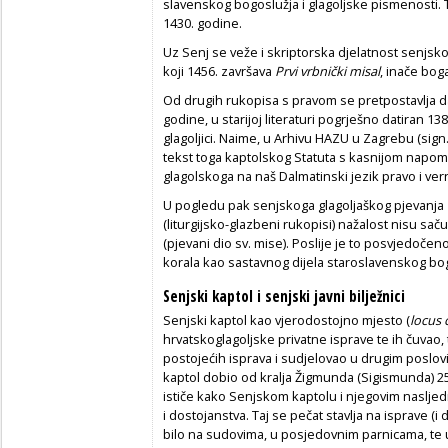
slavenskog bogoslužja i glagoljske pismenosti. 
1430. godine.
Uz Senj se veže i skriptorska djelatnost senjs
koji 1456. završava
Prvi vrbnički misal
, inače boga
Od drugih rukopisa s pravom se pretpostavlja da
godine, u starijoj literaturi pogrješno datiran 1
glagoljici. Naime, u Arhivu HAZU u Zagrebu (sign. I
tekst toga kaptolskog Statuta s kasnijom napo
glagolskoga na naš Dalmatinski jezik pravo i ver
U pogledu pak senjskoga glagoljaškog pjevanja 
(liturgijsko-glazbeni rukopisi) nažalost nisu sač
(pjevani dio sv. mise). Poslije je to posvjedoče
korala kao sastavnog dijela staroslavenskog bo
Senjski kaptol i senjski javni bilježnici
Senjski kaptol kao vjerodostojno mjesto (
locus c
hrvatskoglagoljske privatne isprave te ih čuvao,
postojećih isprava i sudjelovao u drugim poslovi
kaptol dobio od kralja Žigmunda (Sigismunda) 25. 
ističe kako Senjskom kaptolu i njegovim nasljed
i dostojanstva. Taj se pečat stavlja na isprave (
bilo na sudovima, u posjedovnim parnicama, te u