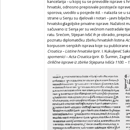
kancelarija – u kojoj su se prevodile isprave s hr
hrvatski, odnosno prepisivale postojeće isprave
sporova, uvodilo u posjede itd. – nalazila se u s
strane u Senju su djelovali i notari – javni bilježni
hrvatskoglagoljske privatne isprave. Nažalost ma
sačuvano iz Senja jer su većinom nastradale t
ratu. Srećom, Stjepan Ivšić ih je obradio, prepis
poznatu diplomatičku zbirku hrvatskih listina
Ac
korpusom senjskih isprava koje su publicirane u
Croatica – Listine hrvatske
(prir. I. Kukuljević Sa
spomenici – Acta Croatica
(prir. Đ. Šurmin, Zag
ćirilične isprave iz zbirke Stjepana Ivšića 1100. – 