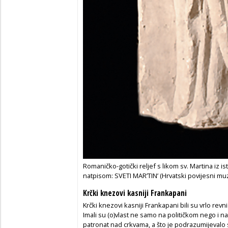
Romaničko-gotički reljef s likom sv. Martina iz 
natpisom: SVETI MAR’TIN’ (Hrvatski povijesni mu
Krčki knezovi kasniji Frankapani
Krčki knezovi kasniji Frankapani bili su vrlo revn
Imali su (o)vlast ne samo na političkom nego i n
patronat nad crkvama, a što je podrazumijevalo