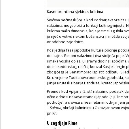
Kasnobrončana sjekira s krilcima
Šoićeva pećina ili Špilja kod Podnarjeva vrelca u
nalazima, mogao biti u funkciji kultnog mjesta
krilcima malih dimenzija, koja je time izgubila s
je riječ o votivu nekom božanstvu ili možda svo
onodobne zajednice.
Posljednja faza japodske kulture počinje potkraj 
doticaje s Rimom nalazimo i dva stoljeća prije. Ve
rimska vojska dolazi u izravni dodir s Japodima, 
do makedonskog ratišta, konzul Kasije Longin plj
zbog čega je Senat morao isplatiti odštetu. Sljed
Kr. u vrijeme Tuditanova pomorskog pohoda, ka
Junija Bruta ili Tiberija Panduse, kretao japods
Premda kod Apijana (2. st.) nalazimo podatak da 
očito odnosi na »ovostrane« Japode (s južne st
područje), a u svezi s nesmetanim odvijanjem p
– Salona
, okršaji kulminiraju Oktavijanovom vojn
pr. Kr.
U zagrljaju Rima