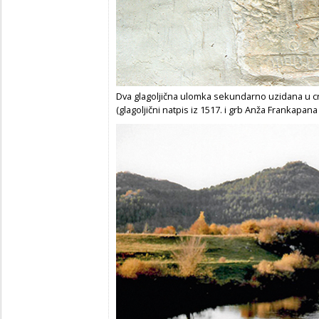
Dva glagoljična ulomka sekundarno uzidana u c
(glagoljični natpis iz 1517. i grb Anža Frankapa