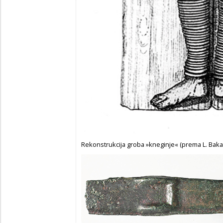
Rekonstrukcija groba »kneginje« (prema L. Bakar