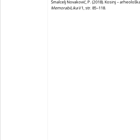
Šmalcelj Novaković, P. (2018). Kosinj – arheološka 
MemorabiLika
I/1, str. 85–118.