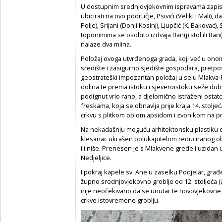
U dostupnim srednjovjekovnim ispravama zapis
ubicirati na ovo područje, Psivići (Veliki i Mali)
Polje), Srijani (Donji Kosinj), Ljupčić (K. Bakovac),
toponimima se osobito izdvaja Ban(j) stol ili Ban
nalaze dva mlina.
Položaj ovoga utvrđenoga grada, koji već u on
središte i zasigurno sjedište gospodara, pretpos
geostrateški impozantan položaj u selu Mlakva-Po
dolina te prema istoku i sjeveroistoku seže du
podignut vrlo rano, a djelomično istraženi ostat
freskama, koja se obnavlja prije kraja 14. stolj
crkvu s plitkom oblom apsidom i zvonikom na proč
Na nekadašnju moguću arhitektonsku plastiku 
klesanac ukrašen polukapitelom reduciranog obl
ili niše. Prenesen je s Mlakvene grede i uzidan 
Nedjeljice.
I pokraj kapele sv. Ane u zaselku Podjelar, građ
župno srednjovjekovno groblje od 12. stoljeća (a
nije neočekivano da se unutar te novovjekovne s
crkve istovremene groblju.