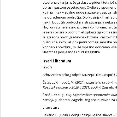
otvorena pitanja našega vlastitog identiteta još 
obrasli gustom vegetacijom. Ovdje su spomenuti s
koji nam tek vizualno nude naznake tragova i s
na određenom području. Dio kosinjskih arheolo
nekih budućih podvodnih istraživanja, a neka z
No, i oni su neizravno izloženi kompromitiraju
jezera i ovisni o vodnom eksploatacijskom rež
ili izgradnji novih građevinskih zona i cestovnih
nužni i neupitni, ali dok jedni otimaju morske p
kopnenu površinu, mi se svjesno odričemo više i
vlastitoga povijesnog i budućeg bitka.
Izvori i literatura
Izvori
Arhiv Arheološkog odjela Muzeja Like Gospić, G
Čataj, L., Krmpotić, M. (2021).
Izvještaj o probnim
Kosinjske doline u 2020. i 2021. godini
. Zagreb: 
Šarić, I. et al. (1987).
Uvjeti zaštite spomenika kul
Kosinju
(Elaborat). Zagreb: Regionalni zavod za 
Literatura
Bakarić, L. (1990). Gornji Kosinj/Plešina glavica