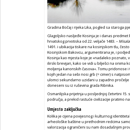
Gradina Bočaj i rijeka Lika, pogled sa staroga 
Glagoljsko nasljeđe Kosinja je i danas predmet 
hrvatskog prvotiska od 22. veljače 1483. –
Misala
1491. i ubikacija tiskare na kosinjskom tlu, čest
Kosinjskom Bakovcu, argumentirana je, i podje
Kosinja kao mjesta koje je »nadaleko poznato, van
ilirski brevijari, kako se vidi u bilješci na onima
moljenja kanonskih časova«. Tomu pridonose i 
kojih jedan na sebi nosi grb (= cimer) s natpis
ulomci sekundarno uzidani u zapadno pročelje k
doneseni su iz ruševina grada Ribnika.
Osmanlijska prijetnja u posljednjoj četvrtini 15. 
područja, a prekid rastuće civilizacije pratimo n
Umjesto zaključka
Kolika je cijena povijesnog i kulturnog identite
arheološke baštine u prethodnim redcima samo 
valorizacija ograničeni su nam dosadašnjim pro