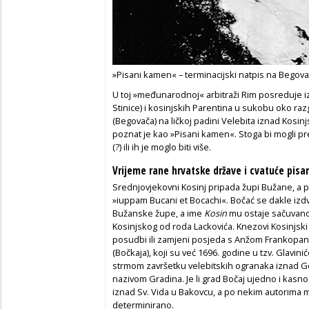
»Pisani kamen« – terminacijski natpis na Begova
U toj »međunarodnoj« arbitraži Rim posreduje 
Stinice) i kosinjskih Parentina u sukobu oko raz
(Begovača) na ličkoj padini Velebita iznad Kosin
poznat je kao »Pisani kamen«. Stoga bi mogli pr
(?) ili ih je moglo biti više.
Vrijeme rane hrvatske države i cvatuće pisan
Srednjovjekovni Kosinj pripada župi Bužane, a pr
»iuppam Bucani et Bocachi«. Bočać se dakle izd
Bužanske župe, a ime
Kosin
mu ostaje sačuvano 
Kosinjskog od roda Lackovića. Knezovi Kosinjsk
posudbi ili zamjeni posjeda s Anžom Frankopano
(Bočkaja), koji su već 1696. godine u tzv. Glavin
strmom završetku velebitskih ogranaka iznad Go
nazivom Gradina. Je li grad Bočaj ujedno i kasnos
iznad Sv. Vida u Bakovcu, a po nekim autorima mož
determinirano.