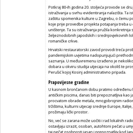
Potkraj 80-ih godina 20. stoljeća provode se dr
istraživanja u svrhu evidentiranja nalazišta. Ta i
zaštitu spomenika kulture u Zagrebu, o čemu po
koje prije provedbe projekta potapanja treba u cij
uništenje. Ta su istraživanja pružila konkretnija 
željeznodobnih japodskih i srednjovjekovnih lo
romaničke crkve.
Hrvatski restauratorski zavod provodi treća prob
pandemijskim uvjetima nadopunjujući prethodna i
saznanja. U međuvremenu izrađeno je nekoliko
dobara u okviru studija utjecaja na okoliš te p
Perušić kojoj Kosinj administrativno pripada.
Prapovijesne gradine
U kasnom brončanom dobu pratimo određenu kul
antičkim piscima, danas biti prepoznatljiva kao 
procvatom obrade metala, mnogobrojnim radion
tržištima, kulturni utjecaji srednje Europe, Italij
prožimaju lički prostor.
No, već se zarana može uočiti i rad lokalnih radi
ostavljaju izrazit, osoban, autohtoni pečat u u
taj pečat osobnosti jasan i prepoznatljiv kod Ja