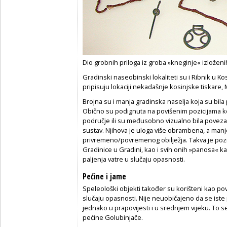
Dio grobnih priloga iz groba »kneginje« izložen
Gradinski naseobinski lokaliteti su i Ribnik u K
pripisuju lokaciji nekadašnje kosinjske tiskare, 
Brojna su i manja gradinska naselja koja su bila 
Obično su podignuta na povišenim pozicijama koj
područje ili su međusobno vizualno bila povezan
sustav. Njihova je uloga više obrambena, a manj
privremeno/povremenog obilježja. Takva je pozicij
Gradinice u Gradini, kao i svih onih »panosa« kao
paljenja vatre u slučaju opasnosti.
Pećine i jame
Speleološki objekti također su korišteni kao po
slučaju opasnosti. Nije neuobičajeno da se iste
jednako u prapovijesti i u srednjem vijeku. To se
pećine Golubinjače.