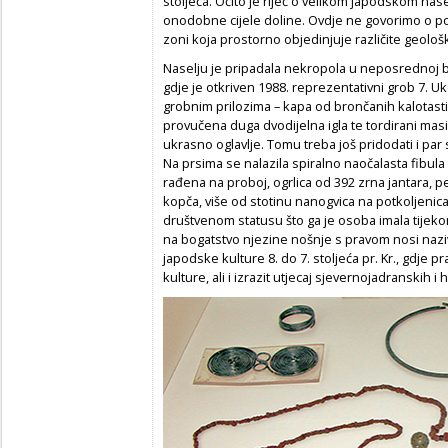
stoljeća. Očito je riječ o velikom japodskom nase
onodobne cijele doline. Ovdje ne govorimo o po
zoni koja prostorno objedinjuje različite geološk
Naselju je pripadala nekropola u neposrednoj bliz
gdje je otkriven 1988. reprezentativni grob 7. 
grobnim prilozima – kapa od brončanih kalotasti
provučena duga dvodijelna igla te tordirani masiv
ukrasno oglavlje. Tomu treba još pridodati i par
Na prsima se nalazila spiralno naočalasta fibula
rađena na proboj, ogrlica od 392 zrna jantara, 
kopča, više od stotinu nanogvica na potkoljenic
društvenom statusu što ga je osoba imala tijeko
na bogatstvo njezine nošnje s pravom nosi nazi
japodske kulture 8. do 7. stoljeća pr. Kr., gdje p
kulture, ali i izrazit utjecaj sjevernojadranskih i 