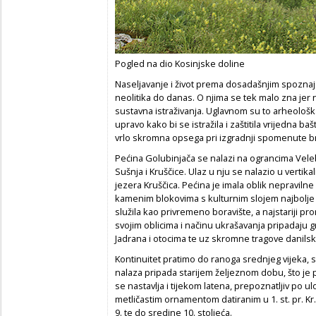
Pogled na dio Kosinjske doline
Naseljavanje i život prema dosadašnjim spozna
neolitika do danas. O njima se tek malo zna jer 
sustavna istraživanja. Uglavnom su to arheološk
upravo kako bi se istražila i zaštitila vrijedna ba
vrlo skromna opsega pri izgradnji spomenute b
Pećina Golubinjača
se nalazi na ograncima Vele
Sušnja i Kruščice. Ulaz u nju se nalazio u verti
jezera Kruščica. Pećina je imala oblik nepravilne
kamenim blokovima s kulturnim slojem najbolje 
služila kao privremeno boravište, a najstariji 
svojim oblicima i načinu ukrašavanja pripadaju 
Jadrana i otocima te uz skromne tragove danilsk
Kontinuitet pratimo do ranoga srednjeg vijeka,
nalaza pripada starijem željeznom dobu, što je p
se nastavlja i tijekom latena, prepoznatljiv po
metličastim ornamentom datiranim u 1. st. pr. Kr
9. te do sredine 10. stoljeća.