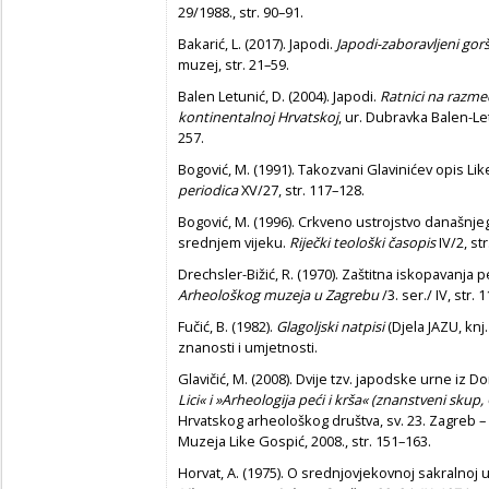
29/1988., str. 90–91.
Bakarić, L. (2017). Japodi.
Japodi-zaboravljeni gorš
muzej, str. 21–59.
Balen Letunić, D. (2004). Japodi.
Ratnici na razmeđ
kontinentalnoj Hrvatskoj
, ur. Dubravka Balen-Le
257.
Bogović, M. (1991). Takozvani Glavinićev opis Like
periodica
XV/27, str. 117–128.
Bogović, M. (1996). Crkveno ustrojstvo današnj
srednjem vijeku.
Riječki teološki časopis
IV/2, st
Drechsler-Bižić, R. (1970). Zaštitna iskopavanja
Arheološkog muzeja u Zagrebu
/3. ser./ IV, str. 
Fučić, B. (1982).
Glagoljski natpisi
(Djela JAZU, knj
znanosti i umjetnosti.
Glavičić, M. (2008). Dvije tzv. japodske urne iz D
Lici« i »Arheologija peći i krša« (znanstveni skup, 
Hrvatskog arheološkog društva, sv. 23. Zagreb –
Muzeja Like Gospić, 2008., str. 151–163.
Horvat, A. (1975). O srednjovjekovnoj sakralnoj 