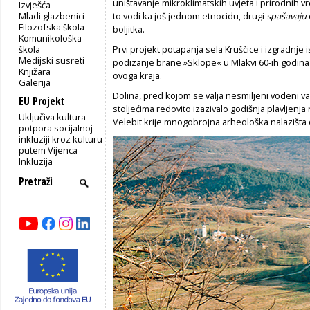
uništavanje mikroklimatskih uvjeta i prirodnih vr
Izvješća
Mladi glazbenici
to vodi ka još jednom etnocidu, drugi
spašavaju
Filozofska škola
boljitka.
Komunikološka
škola
Prvi projekt potapanja sela Kruščice i izgradnje
Medijski susreti
podizanje brane »Sklope« u Mlakvi 60-ih godina 
Knjižara
ovoga kraja.
Galerija
Dolina, pred kojom se valja nesmiljeni vodeni va
EU Projekt
stoljećima redovito izazivalo godišnja plavljenja 
Uključiva kultura -
Velebit krije mnogobrojna arheološka nalazišta 
potpora socijalnoj
inkluziji kroz kulturu
putem Vijenca
Inkluzija