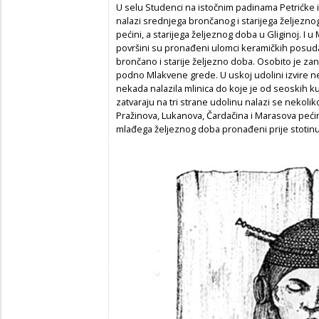
U selu Studenci na istočnim padinama Petrićke il
nalazi srednjega brončanog i starijega željezno
pećini, a starijega željeznog doba u Gliginoj. I u 
površini su pronađeni ulomci keramičkih posuda 
brončano i starije željezno doba. Osobito je za
podno Mlakvene grede. U uskoj udolini izvire nek
nekada nalazila mlinica do koje je od seoskih kuć
zatvaraju na tri strane udolinu nalazi se nekol
Pražinova, Lukanova, Čardačina i Marasova pećina.
mlađega željeznog doba pronađeni prije stotinu