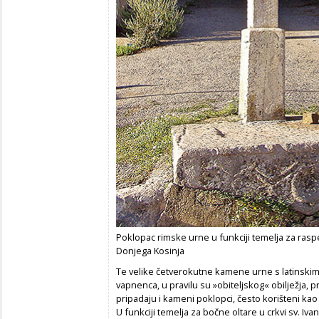
Poklopac rimske urne u funkciji temelja za rasp
Donjega Kosinja
Te velike četverokutne kamene urne s latinsk
vapnenca, u pravilu su »obiteljskog« obilježja, 
pripadaju i kameni poklopci, često korišteni kao
U funkciji temelja za bočne oltare u crkvi sv. Iva