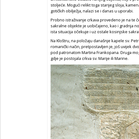
stoljeće. Mogući relikt toga starijeg sloja, kame
gotičkih obilježja, nalazi se i danas u uporabi.
Probno istraživanje crkava provedeno je na te čet
sakralne objekte je uobičajeno, kao i gradnja n
ista situacija očekuje i uz ostale kosinjske sakra
Na Kloštru, na položaju današnje kapele sv. Pe
romanički način, pretpostavljen je, još uvijek d
pod patronatom Martina Frankopana. Druga moguć
gdje je postojala crkva sv. Marije ili Marine.