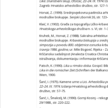
Like: znanstveni skup, Otočac, 22–24. IX. 1974.
Iz
Zagreb: Hrvatsko arheološko društvo, str. 127–1
Horvat, Z. (1999). Srednjovjekovna pavlinska ar
modruške biskupije.
Senjski zbornik
26, str. 123
Klaić, V. (1902). Građa za topografiju Ličko-krba
Hrvatskoga arheološkoga društva
n. s. VI, str. 1–
Kruhek, M., Horvat, Z. (1988). Sakralna arhitektu
modruške biskupije.
Krbavska biskupija u sredn
simpozija u povodu 800. obljetnice osnutka krba
travnja 1986. godine
, ur. Mile Bogović. Rijeka – 
Kršćanska sadašnjost (Analecta Croatica Christia
istraživanja, dokumentaciju i informacije Kršćans
Patsch, K. (1990).
Lika u rimsko doba
. Gospić: Bi
Lika in die romischer Zeit
(Schriften der Balkanco
Wien, 1900.
Šarić, I. (1975). Kamene urne u Lici.
Arheološka pr
22–24. IX. 1974.
Izdanja Hrvatskog arheološkog dr
društvo, str. 57–75.
Šarić, I., Šmalcelj, M. (1990). Gornji Kosinj – rek
29/1988., str. 220–222.