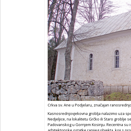
Crkva sv. Ane u Podjelaru, značajan ranosrednjo
Kasnosrednjovjekovna groblja nalazimo uza sp
Nedjeljice, na lokalitetu Grčko ili Staro groblje 
Padovanskog u Gornjem Kosinju. Recentna su istr
arhitektonske ostatke ranijeg objekta, koji s p