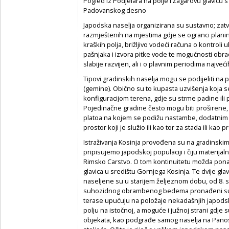
Pogled iz Podjelara na polje i Žagarovu glavicu 
Padovanskog desno
Japodska naselja organizirana su sustavno; za
razmještenih na mjestima gdje se ogranci plani
kraških polja, brižljivo vodeći računa o kontroli 
pašnjaka i izvora pitke vode te mogućnosti obr
slabije razvijen, ali i o plavnim periodima najvećih
Tipovi gradinskih naselja mogu se podijeliti na
(gemine). Obično su to kupasta uzvišenja koja se
konfiguracijom terena, gdje su strme padine ili p
Pojedinačne gradine često mogu biti proširen
platoa na kojem se podižu nastambe, dodatnim z
prostor koji je služio ili kao tor za stada ili kao 
Istraživanja Kosinja provođena su na gradinski
pripisujemo japodskoj populaciji i čiju materijal
Rimsko Carstvo. O tom kontinuitetu možda ponajb
glavica u središtu Gornjega Kosinja. Te dvije gl
naseljene su u starijem željeznom dobu, od 8. s
suhozidnog obrambenog bedema pronađeni su n
terase upućuju na položaje nekadašnjih japodsk
polju na istočnoj, a moguće i južnoj strani gdje 
objekata, kao podgrađe samog naselja na Panosu