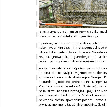
Rimska urna s prednjom stranom u obliku antič
crkve sv. Ivana Krstitelja u Donjem Kosinju
Japodi su, zajedno s četrnaest liburnskih općina
kako navodi Plinije Stariji (1. st.), potpadali pod
Liburni bili izuzeti od fiskalnih tereta. Navođe
rezultat njihova političkog uređenja – još uvije
najvažniju ulogu imali njihovi starješine (princeps
Antički lokaliteti na području Kosinja nisu ubici
kontinuirano nastavlja i u vrijeme rimske domi
spomenutih recentnih istraživanja u Gornjem Kos
sekundarnoj upotrebi, pronađenih u Donjem Kos
Vjerojatno rimsko naselje u 2. i 3. stoljeću, sa z
na lokalitetu Basarica, brežuljku u polju kod Don
ondje nekad nalazila crkva sv. Marka. U neposred
nekropola. Većina spomenika potječe upravo s te 
pronalazimo imena tadašnjih stanovnika, G. Julija