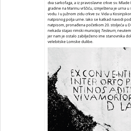
dva sarkofaga, a iz pravoslavne crkve sv. Mlad
gradine na Marinu vrščiću, izmještena je urna u
vodu. I u južnom zidu crkve sv. Vida u Kosinjsko
natpisnog polja urne. Iako se katkad navodi po
natpisom, pronađena početkom 20. stoljeća u Do
nekada stajao rimski municipij
Tesleum
,
neuteme
jer nam je ostalo zabilježeno ime stanovnika d
velebitske Lomske dulibe.