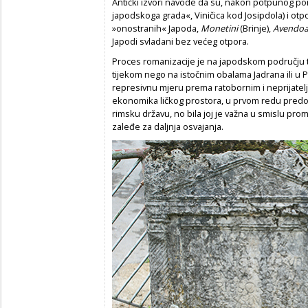
Antički izvori navode da su, nakon potpunog po
japodskoga grada«, Viničica kod Josipdola) i otp
»onostranih« Japoda,
Monetini
(Brinje),
Avendoa
Japodi svladani bez većeg otpora.
Proces romanizacije je na japodskom području 
tijekom nego na istočnim obalama Jadrana ili u 
represivnu mjeru prema ratobornim i neprijatelj
ekonomika ličkog prostora, u prvom redu predodr
rimsku državu, no bila joj je važna u smislu pro
zaleđe za daljnja osvajanja.