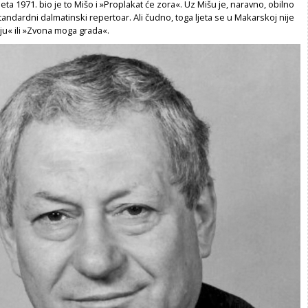
 Ljeta 1971. bio je to Mišo i »Proplakat će zora«. Uz Mišu je, naravno, obilno
standardni dalmatinski repertoar. Ali čudno, toga ljeta se u Makarskoj nije
ju« ili »Zvona moga grada«.