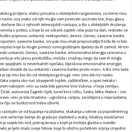
tskog proljeća, stalno prisutna u obiteljskim razgovorima, za mene nisu
i nazivi; uza svako od njih mogla sam povezati i poznato lice, boju glasa,
tečene što iz njihovih televizijskih nastupa, a što s obiteljskih druženja.
rima o politici, u koje bi se odrasli zapleli i više puta na dan, redovito se
nekoliko pojmova: unitaristi, reeksporteri, devize, Genex, savezne banke.
eksporteri, savezne banke, oni pak nisu imali prepoznatljiv fizički lik ni bilo
 svojstvo koje bi moglo pomoći osmogodišnjem djetetu da ih zamisli. Ali ton
varalo unitaristi, Genex, savezne banke, emocionalna energija unesena u
vorila je vrlo jasnu predodžbu, možda i snažniju nego da sam ih mogla
ime opipljivim. Iz neverbalnih isječaka, bljeskova emocionalne energije,
ivo shvatiti da su unitaristi i savezne banke protiv »nas«. A tko smo tada
a je taj »mi« bio širi od obiteljskoga kruga: »mi« smo bili niz naoko
aka svijeta oko nas obavijenih toplim, zaštitničkim, a opet nekako i
nim nabojem: »mi« su tada bile pjesme Vice Vukova, »Tvoja zemlja«,
i Čičak, autocesta Zagreb–Split, tunel kroz Učku, Savka, Mika, Matica – sve
apravo, »mi« je bila Hrvatska – ugrožena, ranjiva, zarobljena u nepravdama,
a čiju se budućnost treba izboriti.
j sastojalo se od kupanja na plažama, skakanja u valove za popodnevnog
zne večernje šetnje do grada po sladoled u maloj, lokalnoj slastičarnici
m je uvijek bio red, pokraj terasa s kojih je treštala glazba u izvedbi
vako je ljeto imalo svoje hitove, koje bi obično početkom srpnja iznjedrio