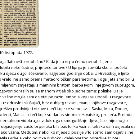
 10. listopada 1972.
ogađati nešto neobično? Kada je ta ni po čemu neuobičajena
bila neke čudne, prijeteće tonove? U lipnju je završila škola i počelo
lsku djecu dugo iščekivano, najljepše godišnje doba. U Hrvatskoj je ljeto
no vrelo, ne samo prema meteorološkim parametrima. Toga ljeta smo bili u
jmljenom smještaju s maminim bratom, barba Ivom i njegovom suprugom,
govori odraslih su se mahom vrtjeli oko jedne teme: politike. Da je
ko važno mogla sam osjetiti po razini emocija koju su unosili u razgovore.
 uz odrasle i slušajući, bez dubljeg razumijevanja, njihove razgovore,
šivo predvidjeti nizove riječi koje će se pojaviti: Savka, Mika, Đodan,
tudenti, Matica – riječi koje su danas sinonimi Hrvatskog proljeća. Premda
mentalnom vidokrugu, vidokrugu osmogodišnje djevojčice, nije moglo
 objašnjenje zašto bi politika bila baš toliko važna, itekako sam osjećala da
s jako važna. Međutim, nekoliko mjeseci poslije vrlo zorno sam osjetila, ne
etila i vidjela kako politika duboko i dalekosežno određuje živote i