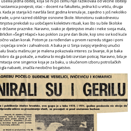
selila jedna obitelj, koja se ni po čemu nije razlikovala od većine obitelji
nastavnica povijesti, otac – docent na fakultetu, jedna kći u vrtiću, druga
. Kada je starija kći navršila šest godina krenula je, zajedno s još nekoliko
 zgrade, u prvi razred obližnje osnovne škole. Monotonu svakodnevicu
etinjstva prekidali su uobičajeni kolektivni rituali, kao što su bile školske
 državne praznike. Naravno, svako je djetinjstvo imalo i neke svoja mala,
 Brlićkin »Šegrt Hlapić« kao poklon za prvi dan škole, koji smo svi kod kuće
obično važan korak. Potom je za rođendan u prvom razredu stigao i poni
og osjećaja sreće i zahvalnosti. A baka je iz Sinja svojoj vrijednoj unučici
lu šivaću mašinu jer je malena pokazivala interes za šivanje, ili je baka
 dobro da ga pokaže, a mašina bi mogla biti izvrstan poticaj. Naravno, bila je
 imitacija one singerice koja je za baku, u skučenom izboru potrošačkih
gla nabaviti, značila neobično bogatstvo.