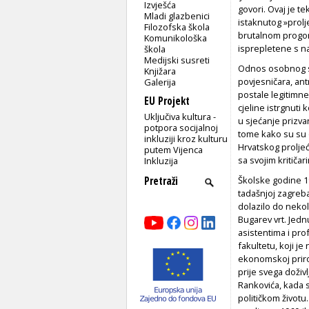
Izvješća
govori. Ovaj je te
Mladi glazbenici
istaknutog »prolj
Filozofska škola
brutalnom progon
Komunikološka
isprepletene s n
škola
Medijski susreti
Odnos osobnog sje
Knjižara
povjesničara, ant
Galerija
postale legitimn
EU Projekt
cjeline istrgnuti
Uključiva kultura -
u sjećanje prizv
potpora socijalnoj
tome kako su su o
inkluziji kroz kulturu
Hrvatskog proljeć
putem Vijenca
sa svojim kritičar
Inkluzija
Školske godine 1
tadašnjoj zagreba
dolazilo do nekol
Bugarev vrt. Jedn
asistentima i pr
fakultetu, koji j
ekonomskoj priro
prije svega doži
Rankovića, kada su
političkom životu