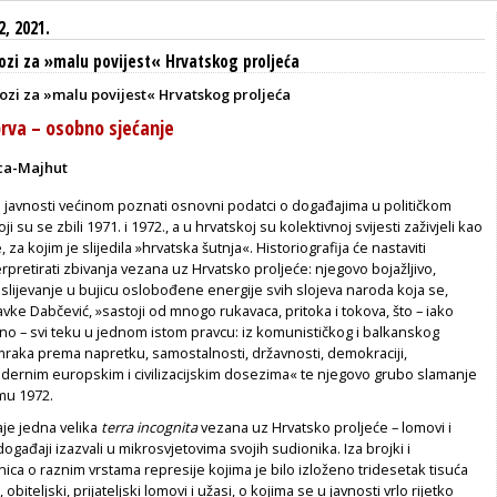
2, 2021.
lozi za »malu povijest« Hrvatskog proljeća
ozi za »malu povijest« Hrvatskog proljeća
va – osobno sjećanje
ca-Majhut
oj javnosti većinom poznati osnovni podatci o događajima u političkom
ji su se zbili 1971. i 1972., a u hrvatskoj su kolektivnoj svijesti zaživjeli kao
 za kojim je slijedila »hrvatska šutnja«. Historiografija će nastaviti
nterpretirati zbivanja vezana uz Hrvatsko proljeće: njegovo bojažljivo,
e, slijevanje u bujicu oslobođene energije svih slojeva naroda koja se,
vke Dabčević, »sastoji od mnogo rukavaca, pritoka i tokova, što – iako
no – svi teku u jednom istom pravcu: iz komunističkog i balkanskog
raka prema napretku, samostalnosti, državnosti, demokraciji,
odernim europskim i civilizacijskim dosezima« te njegovo grubo slamanje
imu 1972.
je jedna velika
terra incognita
vezana uz Hrvatsko proljeće – lomovi i
ogađaji izazvali u mikrosvjetovima svojih sudionika. Iza brojki i
ica o raznim vrstama represije kojima je bilo izloženo tridesetak tisuća
 obiteljski, prijateljski lomovi i užasi, o kojima se u javnosti vrlo rijetko