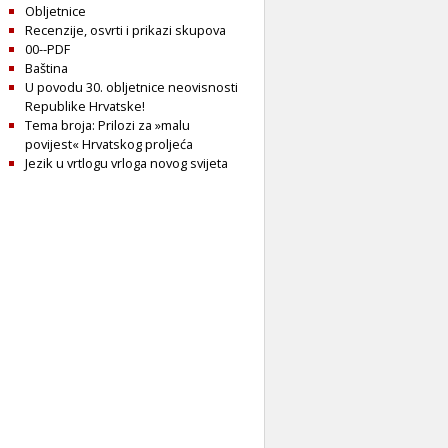
Obljetnice
Recenzije, osvrti i prikazi skupova
00--PDF
Baština
U povodu 30. obljetnice neovisnosti
Republike Hrvatske!
Tema broja: Prilozi za »malu
povijest« Hrvatskog proljeća
Jezik u vrtlogu vrloga novog svijeta