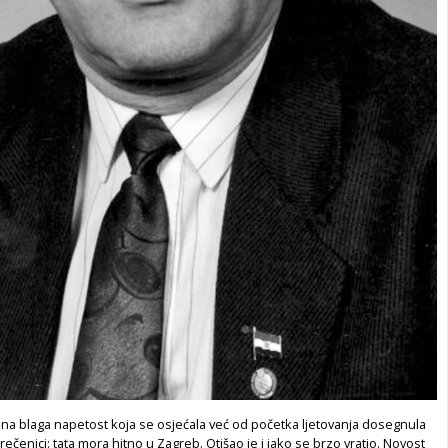
ona blaga napetost koja se osjećala već od početka ljetovanja dosegnula
rečenici: tata mora hitno u Zagreb. Otišao je i jako se brzo vratio. Novost