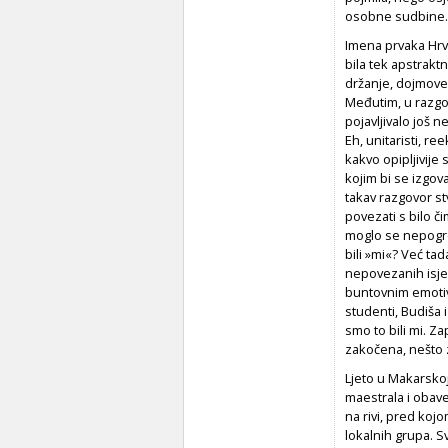
osobne sudbine.
Imena prvaka Hrva
bila tek apstraktn
držanje, dojmove s
Međutim, u razgovo
pojavljivalo još 
Eh, unitaristi, re
kakvo opipljivije
kojim bi se izgo
takav razgovor st
povezati s bilo č
moglo se nepogreš
bili »mi«? Već tad
nepovezanih isječ
buntovnim emotiv
studenti, Budiša 
smo to bili mi. Z
zakočena, nešto z
Ljeto u Makarsko
maestrala i obave
na rivi, pred kojo
lokalnih grupa. S