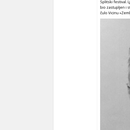
Splitski festival.
bio zastupljen i 
čulo Vicinu »Zeml