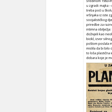
sredinom 1960-ih u
u zgradi: majka – 
treba poći u školu
vršnjaka iz iste
socijalističkog dj
priredbe za razne
intimna obilježja:
doživjeli kao ne
bicikl, izvor siln
poštom poslala ma
mislila da bi bilo
to loša plastična
dobara koje je mo