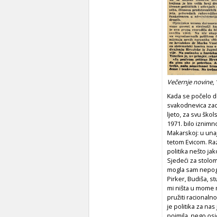
Večernje novine
,
Kada se počelo d
svakodnevica zado
ljeto, za svu ško
1971. bilo iznim
Makarskoj: u una
tetom Evicom. Raz
politika nešto ja
Sjedeći za stolom
mogla sam nepogre
Pirker, Budiša, s
mi ništa u mome 
pružiti racionalno
je politika za na
pojmila, nego osj