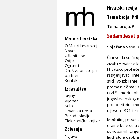
Hrvatska revija 
Tema broja: Pri
Tema broja: Pril
Sedamdeset pr
Matica hrvatska
O Matici hrvatskoj
Snježana Veseli
Novosti
Učlanite se
Čini se da su šir
Odjeli
životu Hrvatske ko
Ogranci
Hrvatsko proljeće,
Društva prijatelja i
rasvjetljavati i i
partneri
Kontakt
stidljivo izbijanj
prema riječima Sa
Izdavaštvo
različiti međusob
Knjige
jugoslavenskog m
Vijenac
prosperitetu i m
Kolo
u jesen 1971. i z
Hrvatska revija
Prirodoslovlje
Međutim, preosta
Elektroničke knjige
drame koje su ti d
Zbivanja
suhoparnih činjen
Najave
ljudi stoje osobni,