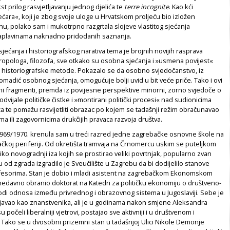
kst prilog rasvjetljavanju jednog djelića te
terre incognite
. Kao kći
ećara«, koji je zbog svoje uloge u Hrvatskom proljeću bio izložen
u, polako sam i mukotrpno razgrtala slojeve vlastitog sjećanja
aplavinama naknadno pridodanih saznanja.
ćanja i historiografskog narativa tema je brojnih novijih rasprava
ropologa, filozofa, sve otkako su osobna sjećanja i »usmena povijest«
e historiografske metode. Pokazalo se da osobno svjedočanstvo, iz
 komadić osobnog sjećanja, omogućuje bolji uvid u bit veće priče. Tako i ovi
ani fragmenti, premda iz povijesne perspektive minorni, zorno svjedoče o
dvijale političke čistke i »montirani politički procesi« nad sudionicima
a te pomažu rasvijetliti obrazac po kojem se tadašnji režim obračunavao
ima ili zagovornicima drukčijih pravaca razvoja društva.
969/1970. krenula sam u treći razred jedne zagrebačke osnovne škole na
čkoj periferiji. Od okretišta tramvaja na Črnomercu uskim se puteljkom
iko novogradnji iza kojih se prostirao veliki povrtnjak, popularno zvan
u od zgrada izgradilo je Sveučilište u Zagrebu da bi dodijelilo stanove
ofesorima. Stan je dobio i mladi asistent na zagrebačkom Ekonomskom
e nedavno obranio doktorat na Katedri za političku ekonomiju o društveno-
di odnosa između privrednog i obrazovnog sistema u Jugoslaviji. Sebe je
vljavao kao znanstvenika, ali je u godinama nakon smjene Aleksandra
 počeli liberalniji vjetrovi, postajao sve aktivniji i u društvenom i
. Tako se u dvosobni prizemni stan u tadašnjoj Ulici Nikole Demonje