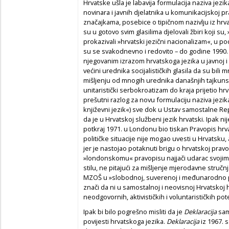
Hrvatske ušla je labavija formulacija naziva jezika
novinara i javnih djelatnika u komunikacijskoj pr
značajkama, posebice o tipičnom nazivlju iz hrvat
su u gotovo svim glasilima djelovali žbiri koji su
prokazivali »hrvatski jezični nacionalizam«, u po
su se svakodnevno i redovito – do godine 1990. – 
njegovanim izrazom hrvatskoga jezika u javnoj i
većini urednika socijalističkih glasila da su bil
mišljenju od mnogih urednika današnjih tajkunsk
unitaristički serbokroatizam do kraja prijetio h
prešutni razlog za novu formulaciju naziva jezik
književni jezik«) sve dok u Ustav samostalne R
da je u Hrvatskoj službeni jezik hrvatski. Ipak ni
potkraj 1971. u Londonu bio tiskan Pravopis hrv
političke situacije nije mogao uvesti u Hrvatsku,
jer je nastojao potaknuti brigu o hrvatskoj pravop
»londonskomu« pravopisu najjači udarac svojim
stilu, ne pitajući za mišljenje mjerodavne stručn
MZOŠ u »slobodnoj, suverenoj i međunarodno pr
znači da ni u samostalnoj i neovisnoj Hrvatskoj h
neodgovornih, aktivističkih i voluntarističkih po
Ipak bi bilo pogrešno misliti da je
Deklaracija
samo
povijesti hrvatskoga jezika.
Deklaracija
iz 1967. 