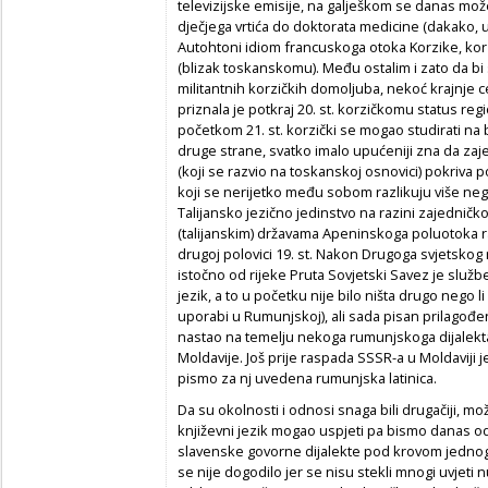
televizijske emisije, na galješkom se danas može
dječjega vrtića do doktorata medicine (dakako, 
Autohtoni idiom francuskoga otoka Korzike, korzič
(blizak toskanskomu). Među ostalim i zato da bi
militantnih korzičkih domoljuba, nekoć krajnje ce
priznala je potkraj 20. st. korzičkomu status reg
početkom 21. st. korzički se mogao studirati na 
druge strane, svatko imalo upućeniji zna da zajed
(koji se razvio na toskanskoj osnovici) pokriva p
koji se nerijetko među sobom razlikuju više nego
Talijansko jezično jedinstvo na razini zajednič
(talijanskim) državama Apeninskoga poluotoka raz
drugoj polovici 19. st. Nakon Drugoga svjetsko
istočno od rijeke Pruta Sovjetski Savez je služb
jezik, a to u početku nije bilo ništa drugo nego l
uporabi u Rumunjskoj), ali sada pisan prilagođe
nastao na temelju nekoga rumunjskoga dijalekta
Moldavije. Još prije raspada SSSR-a u Moldaviji 
pismo za nj uvedena rumunjska latinica.
Da su okolnosti i odnosi snaga bili drugačiji, mo
književni jezik mogao uspjeti pa bismo danas od 
slavenske govorne dijalekte pod krovom jednog
se nije dogodilo jer se nisu stekli mnogi uvjeti