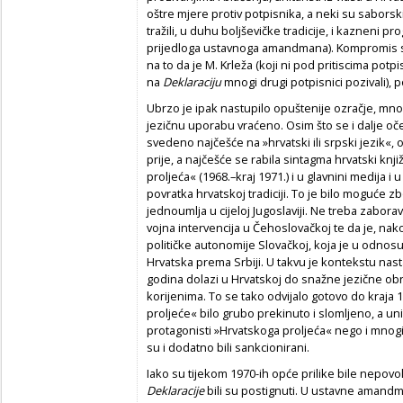
oštre mjere protiv potpisnika, a neki su saborsk
tražili, u duhu boljševičke tradicije, i kazneni p
prijedloga ustavnoga amandmana). Kompromis s 
na to da je M. Krleža (koji ni pod pritiscima potp
na
Deklaraciju
mnogi drugi potpisnici pozivali), 
Ubrzo je ipak nastupilo opuštenije ozračje, mnogo
jezičnu uporabu vraćeno. Osim što se i dalje oček
svedeno najčešće na »hrvatski ili srpski jezik«
prije, a najčešće se rabila sintagma hrvatski knj
proljeća« (1968.–kraj 1971.) i u glavnini medija i 
povratka hrvatskoj tradiciji. To je bilo moguće z
jednoumlja u cijeloj Jugoslaviji. Ne treba zabora
vojna intervencija u Čehoslovačkoj te da je, nak
političke autonomije Slovačkoj, koja je u odnos
Hrvatska prema Srbiji. U takvu je kontekstu nast
godina dolazi u Hrvatskoj do snažne jezične obno
korijenima. To se tako odvijalo gotovo do kraja 
proljeće« bilo grubo prekinuto i slomljeno, a uni
protagonisti »Hrvatskoga proljeća« nego i mnogi 
su i dodatno bili sankcionirani.
Iako su tijekom 1970-ih opće prilike bile nepovolj
Deklaracije
bili su postignuti. U ustavne amandma