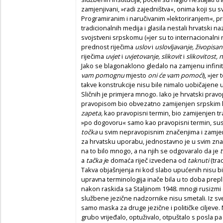
zamjenjivani, »radi zajedništva«, onima koji su 
Programiranim i naručivanim »lektoriranjem«, pri
tradicionalnih medija i glasila nestali hrvatski n
svojstveni srpskomu (»jer su to internacionalni na
prednost riječima
uslov
i
uslovljavanje, živopisa
riječima
uvjet
i
uvjetovanje, slikovit
i
slikovitost, 
Jako se blagonaklono gledalo na zamjenu infini
vam pomognu
mjesto
oni će vam pomoći
), »jer
takve konstrukcije nisu bile nimalo uobičajene u 
Sličnih je primjera mnogo. Iako je hrvatski prav
pravopisom bio obvezatno zamijenjen srpskim
zapeta,
kao pravopisni termin, bio zamijenjen t
»po dogovoru« samo kao pravopisni termin, susta
točka
u svim nepravopisnim značenjima i zamjenj
za hrvatsku uporabu, jednostavno je u svim znač
na to bilo mnogo, a na njih se odgovaralo da je
a
tačka j
e domaća riječ izvedena od
taknuti
(tra
Takva objašnjenja ni kod slabo upućenih nisu bila 
upravna terminologija inače bila u to doba prep
nakon raskida sa Staljinom 1948. mnogi rusizmi d
službene jezične nadzornike nisu smetali. Iz sve
samo maska za druge jezične i političke ciljeve. N
grubo vrijeđalo, optuživalo, otpuštalo s posla p