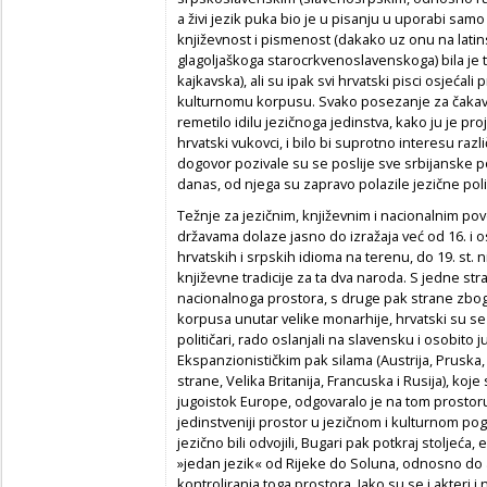
a živi jezik puka bio je u pisanju u uporabi sa
književnost i pismenost (dakako uz onu na latin
glagoljaškoga starocrkvenoslavenskoga) bila je 
kajkavska), ali su ipak svi hrvatski pisci osjeća
kulturnomu korpusu. Svako posezanje za čakavsk
remetilo idilu jezičnoga jedinstva, kako ju je proj
hrvatski vukovci, i bilo bi suprotno interesu raz
dogovor pozivale su se poslije sve srbijanske 
danas, od njega su zapravo polazile jezične polit
Težnje za jezičnim, književnim i nacionalnim pov
državama dolaze jasno do izražaja već od 16. i os
hrvatskih i srpskih idioma na terenu, do 19. st. n
književne tradicije za ta dva naroda. S jedne s
nacionalnoga prostora, s druge pak strane zbog
korpusa unutar velike monarhije, hrvatski su se j
političari, rado oslanjali na slavensku i osobito
Ekspanzionističkim pak silama (Austrija, Pruska,
strane, Velika Britanija, Francuska i Rusija), koje 
jugoistok Europe, odgovaralo je na tom prostoru 
jedinstveniji prostor u jezičnom i kulturnom pog
jezično bili odvojili, Bugari pak potkraj stoljeć
»jedan jezik« od Rijeke do Soluna, odnosno do a
kontroliranja toga prostora. Iako su se i akteri 