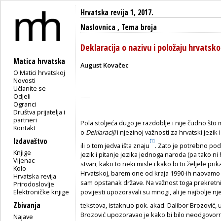
Hrvatska revija 1, 2017.
Naslovnica
,
Tema broja
Deklaracija o nazivu i položaju hrvats
Matica hrvatska
August Kovačec
O Matici hrvatskoj
Novosti
Učlanite se
Odjeli
Ogranci
Društva prijatelja i
partneri
Pola stoljeća dugo je razdoblje i nije čudno št
Kontakt
o
Deklaraciji
i njezinoj važnosti za hrvatski jezi
Izdavaštvo
[1]
ili o tom jedva išta znaju
. Zato je potrebno pod
Knjige
jezik i pitanje jezika jednoga naroda (pa tako n
Vijenac
stvari, kako to neki misle i kako bi to željele pri
Kolo
Hrvatskoj, barem one od kraja 1990-ih na­ovamo 
Hrvatska revija
sam opstanak države. Na važnost toga prekretn
Prirodoslovlje
Elektroničke knjige
povijesti upozoravali su mnogi, ali je najbolje n
Zbivanja
tekstova, istaknuo pok. akad. Dalibor Brozović, 
Brozović upozoravao je kako bi bilo neodgovor
Najave