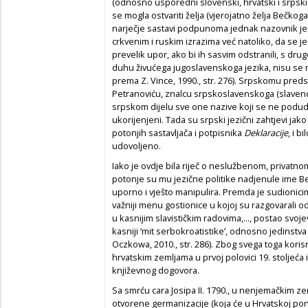
(odnosno usporedni slovenski, hrvatski i srpski t
se mogla ostvariti želja (vjerojatno želja Bečko
narječje sastavi podpunoma jednak nazovnik jer s
crkvenim i ruskim izrazima već natoliko, da se je 
prevelik upor, ako bi ih sasvim odstranili, s dr
duhu živućega jugoslavenskoga jezika, nisu se mog
prema Z. Vince, 1990., str. 276). Srpskomu preds
Petranoviću, znalcu srpskoslavenskoga (slaveno
srpskom dijelu sve one nazive koji se ne podud
ukorijenjeni. Tada su srpski jezični zahtjevi jak
potonjih sastavljača i potpisnika
Deklaracije
, i b
udovoljeno.
Iako je ovdje bila riječ o neslužbenom, privatn
potonje su mu jezične politike nadjenule ime Be
uporno i vješto manipulira. Premda je sudionicim
važniji menu gostionice u kojoj su razgovarali 
u kasnijim slavističkim radovima,..., postao svoje
kasniji ‘mit serbokroatistike’, odnosno jedinstva 
Oczkowa, 2010., str. 286). Zbog svega toga korisn
hrvatskim zemljama u prvoj polovici 19. stoljeća 
književnog dogovora.
Sa smrću cara Josipa II. 1790., u nenjemačkim z
otvorene germanizacije (koja će u Hrvatskoj pon