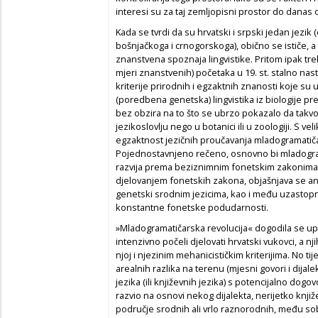
interesi su za taj zemljopisni prostor do danas os
Kada se tvrdi da su hrvatski i srpski jedan jezik
bošnjačkoga i crnogorskoga), obično se ističe, a 
znanstvena spoznaja lingvistike. Pritom ipak treba
mjeri znanstvenih) početaka u 19. st. stalno nas
kriterije prirodnih i egzakt­nih znanosti koje su 
(poredbena genetska) lingvistika iz biologije p
bez obzira na to što se ubrzo pokazalo da takv
jezikoslovlju nego u botanici ili u zoologiji. S 
egzaktnost jezičnih proučavanja mladogramatičar
Pojednostavnjeno rečeno, osnovno bi mladogram
razvija prema beziznimnim fonetskim zakonima,
djelovanjem fonetskih zakona, objašnjava se an
genetski srodnim jezicima, kao i među uzastopn
konstantne fonetske podudarnosti.
»Mladogramatičarska revolucija« dogodila se upr
intenzivno počeli djelovati hrvatski vukovci, a nji
njoj i njezinim mehanicističkim kriterijima. No t
arealnih razlika na terenu (mjesni govori i dija
jezika (ili književnih jezika) s potencijalno dog
razvio na osnovi nekog dijalekta, nerijetko knjiž
područje srodnih ali vrlo raznorodnih, među sobo