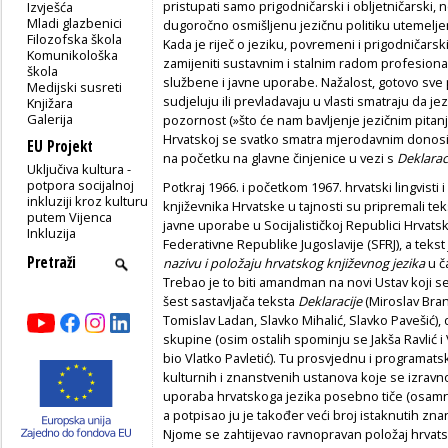
pristupati samo prigodničarski i obljetničarski, n
Izvješća
Mladi glazbenici
dugoročno osmišljenu jezičnu politiku utemelj
Filozofska škola
Kada je riječ o jeziku, povremeni i prigodničarski
Komunikološka
zamijeniti sustavnim i stalnim radom profesion
škola
službene i javne uporabe. Nažalost, gotovo sve 
Medijski susreti
sudjeluju ili prevladavaju u vlasti smatraju da 
Knjižara
Galerija
pozornost (»što će nam bavljenje jezičnim pitanji
Hrvatskoj se svatko smatra mjerodavnim donosit
EU Projekt
na početku na glavne činjenice u vezi s
Deklarac
Uključiva kultura -
potpora socijalnoj
Potkraj 1966. i početkom 1967. hrvatski lingvisti i
inkluziji kroz kulturu
književnika Hrvatske u tajnosti su pripremali tek
putem Vijenca
javne uporabe u Socijalističkoj Republici Hrvatsk
Inkluzija
Federativne Republike Jugoslavije (SFRJ), a teks
nazivu i položaju hrvatskog književnog jezika
u č
Trebao je to biti amandman na novi Ustav koji
šest sastavljača teksta
Deklaracije
(Miroslav Bran
Tomislav Ladan, Slavko Mihalić, Slavko Pavešić),
skupine (osim ostalih spominju se Jakša Ravlić i Vl
bio Vlatko Pavletić). Tu prosvjednu i programatsk
kulturnih i znanstvenih ustanova koje se izravno
uporaba hrvatskoga jezika posebno tiče (osamnae
a potpisao ju je također veći broj istaknutih znan
Njome se zahtijevao ravnopravan položaj hrvatsk