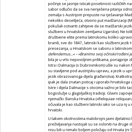
počinje se jasnije isticati posebnost različitih n
sabor odlučio da se sva neriješena pitanja odno
zemalja s Austrijom prepuste na rješavanje Madž
nekoliko desetljeća, otvorio put madžarizaciji (M
pokušali ostvariti zahtjeve da se madžarski jez
službeni u hrvatskim zemljama Ugarske). Ne tol
društvene elite prema latinskomu koliko upravo 
branili, sve do 1847., latinski kao službeni jezi
presezanja, u Hrvatskom se saboru o latinskom
defendemus...« – »Branimo svoj očinski/rođeni jez
bila je u vrlo nepovoljnim prilikama, ponajprije z
Istra i Dalmacija (s Dubrovnikom) ušle su nakon 
su stavljene pod austrijsku upravu, a jezik u upra
jezik obrazovanoga dijela građanstva). Kratkotra
ipak je dala znatan poticaj i uporabi hrvatskoga
Istre i dijela Dalmacije s otocima važno je bilo
bogoslužje u glagoljaškoj tradiciji. Glavni zapovj
njemački. Banska Hrvatska (»Reliquiae reliquiarum
očuvala je kao službeni latinski iako se uza nj u 
hrvatski.
U takvim okolnostima malobrojni javni djelatnici 
preživljavanja nastojali su se osloniti na druge 
nisu bili u nimalo boljem položaju od Hrvata (ni Sl