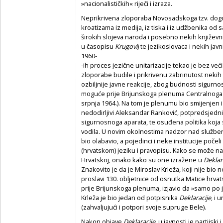
»nacionalističkih« riječi i izraza.
Neprikrivena zloporaba Novosadskoga tzv. dogov
kroatizama iz medija, iz tiska i iz udžbenika od
širokih slojeva naroda i posebno nekih književn
u časopisu
Krugovi
) te jezikoslovaca i nekih ja
1960-
-ih proces jezične unitarizacije tekao je bez već
zloporabe budile i prikrivenu zabrinutost nekih h
ozbiljnije javne reakcije, zbog budnosti sigurno
moguće prije Brijunskoga plenuma Centralnoga 
srpnja 1964.). Na tom je plenumu bio smijenjen i
nedodirljivi Aleksandar Ranković, potpredsjednik
sigurnosnoga aparata, te osuđena politika koja
vodila. U novim okolnostima nadzor nad službe
bio olabavio, a pojedinci i neke institucije počel
(hrvatskom) jeziku i pravopisu. Kako se može nasl
Hrvatskoj, onako kako su one izražene u
Deklara
Znakovito je da je Miroslav Krleža, koji nije bio 
proslavi 130. obljetnice od osnutka Matice hrvats
prije Brijunskoga plenuma, izjavio da »samo po j
Krleža je bio jedan od potpisnika
Deklaracije
, i 
(zahvaljujući i potpori svoje supruge Bele).
Nakon objave
Deklaracije
, u javnosti je partijski