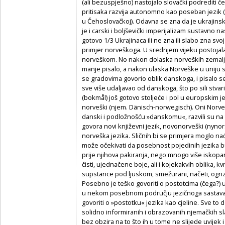
(ali bez­uspješno) nastojalo slovački podrediti 
pritisaka razvija autonomno kao poseban jezik 
u Čehoslovačkoj). Odavna se zna da je ukrajinski
je i carski i boljševički imperijalizam sustavno 
gotovo 1/3 Ukrajinaca ili ne zna ili slabo zna svo
primjer norveškoga. U srednjem vijeku postojala
norveškom. No nakon dolaska norveških zemal
manje pisalo, a nakon ulaska Norveške u uniju
se gradovima govorio oblik danskoga, i pisalo 
sve više udaljavao od danskoga, što po sili stvar
(bokmål) još gotovo stoljeće i pol u europskim
norveški (njem. Dänisch-norwegisch). Oni Norvež
danski i podložnošću »danskomu«, razvili su na
govora novi književni jezik, novonorveški (nyno
norveška jezika. Sličnih bi se primjera moglo n
može očekivati da posebnost pojedinih jezika bud
prije njihova pakiranja, nego mnogo više iskopan
čisti, ujednačene boje, ali i kojekakvih oblika, kvrga
supstance pod ljuskom, smežurani, načeti, ogriz
Posebno je teško govoriti o postotcima (čega?) 
u nekom posebnom području jezičnoga sastava i
govoriti o »postotku« jezika kao cjeline. Sve to d
solidno informiranih i obrazovanih njemačkih slavi
bez obzira na to što ih u tome ne slijede uvijek i p