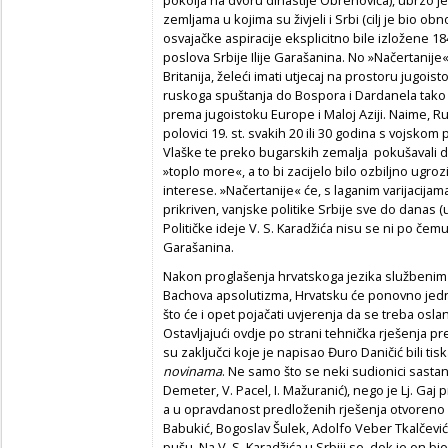
pokolja na dvoru dinastije Obrenovića), ubrzo 
zemljama u kojima su živjeli i Srbi (cilj je bio ob
osvajačke aspiracije eksplicitno bile izložene 18
poslova Srbije Ilije Garašanina. No »Načertanije« 
Britanija, želeći imati utjecaj na prostoru jugo
ruskoga spuštanja do Bospora i Dardanela tako 
prema jugoistoku Europe i Maloj Aziji. Naime, Rusi
polovici 19. st. svakih 20 ili 30 godina s vojsko
Vlaške te preko bugarskih zemalja pokušavali dop
»toplo more«, a to bi zacijelo bilo ozbiljno ugroz
interese. »Načertanije« će, s laganim varijacijam
prikriven, vanjske politike Srbije sve do danas 
Političke ideje V. S. Karadžića nisu se ni po čemu
Garašanina.
Nakon proglašenja hrvatskoga jezika službenim u 
Bachova apsolutizma, Hrvatsku će ponovno jedno 
što će i opet pojačati uvjerenja da se treba osla
Ostavljajući ovdje po strani tehnička rješenja p
su zaključci koje je napisao Đuro Daničić bili tisk
novinama
. Ne samo što se neki sudionici sastan
Demeter, V. Pacel, I. Mažuranić), nego je Lj. Gaj
a u opravdanost predloženih rješenja otvoreno 
Babukić, Bogoslav Šulek, Adolfo Veber Tkalčević i 
pušu. Na V. S. Karadžića u Srbiji se, dok je on bi