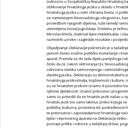
(odnosno u Socijalističkoj Republici Hrvatskoj k
oblikovanje hrvatskoga jezika u skladu s hrvatsk
hrvatskoga jezika u svim sferama života. U polit
se nametanjem Novosadskoga »dogovora«, kao 
provedbom njegovih dijelova, ruše temelji ravnop
utemeljena (nova) Jugoslavija. Dodatnu je težinu
Miroslav Krleža, istaknuti lijevi intelektualac i sl
razmotriti uzroke i sagledati rezultate i posljedi
Objavljivanje
Deklaracije
pokrenulo je u tadašnj
javnom životu snažno političko komešanje i trven
aparat. Premda se do tada dijelu partijskoga r
činilo da će, nakon oktroiranja tzv. Novosadsko
odrezana slamka samosvojnoga i samostalnoga v
vlastitog jezika,
Deklaraciju
su demonstrativno pot
hrvatskoga jezikoslovlja, književnosti i kulture, 
su se hrvatskim jezikom izravno ili posredno bavi
njihove djelatnosti. Unatoč pritiscima i progonima
samo su potvrdili da se hrvatski jezik našao u op
hrvatski jezik bio samo lakmus preko kojega se
politička, kulturna, prometna itd. podređenost h
te potisnutost i zapostavljenost hrvatskoga naci
tijela i represivnog aparata na
Deklaraciju
teško 
poznaje prilike i odnose u tadašnjoj državi, pog