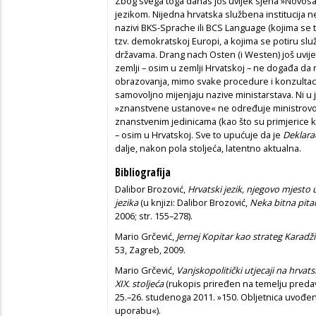
Zbog svega toga danas još uvijek sjena »Novos
jezikom. Nijedna hrvatska službena institucija n
nazivi BKS-Sprache ili BCS Language (kojima se to
tzv. demokratskoj Europi, a kojima se potiru slu
državama. Drang nach Osten (i Westen) još uvijek 
zemlji – osim u zemlji Hrvatskoj – ne događa da
obrazovanja, mimo svake procedure i konzultac
samovoljno mijenjaju nazive ministarstava. Ni u 
»znanstvene ustanove« ne određuje ministrovom
znanstvenim jedinicama (kao što su primjerice k
– osim u Hrvatskoj. Sve to upućuje da je
Deklarac
dalje, nakon pola stoljeća, latentno aktualna.
Bibliografija
Dalibor Brozović,
Hrvatski jezik, njegovo mjesto 
jezika
(u knjizi: Dalibor Brozović,
Neka bitna pita
2006; str. 155–278).
Mario Grčević,
Jernej Kopitar kao strateg Karadž
53, Zagreb, 2009.
Mario Grčević,
Vanjskopolitički utjecaji na hrvats
XIX. stoljeća
(rukopis priređen na temelju pred
25.–26. studenoga 2011. »150. Obljetnica uvođe
uporabu«).