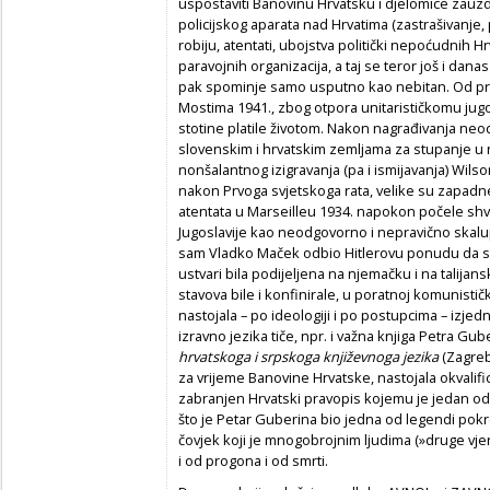
uspostaviti Banovinu Hrvatsku i djelomice zauzd
policijskog aparata nad Hrvatima (zastrašivanje, 
robiju, atentati, ubojstva politički nepoćudnih Hr
paravojnih organizacija, a taj se teror još i danas
pak spominje samo usputno kao nebitan. Od pro
Mostima 1941., zbog otpora unitarističkomu jugo
stotine platile životom. Nakon nagrađivanja ne
slovenskim i hrvatskim zemljama za stupanje u 
nonšalantnog izigravanja (pa i ismijavanja) Wils
nakon Prvoga svjetskoga rata, velike su zapadne 
atentata u Marseilleu 1934. napokon počele shva
Jugoslavije kao neodgovorno i nepravično skalupl
sam Vladko Maček odbio Hitlerovu ponudu da st
ustvari bila podijeljena na njemačku i na talija
stavova bile i konfinirale, u poratnoj komunisti
nastojala – po ideologiji i po postupcima – izjed
izravno jezika tiče, npr. i važna knjiga Petra Gub
hrvatskoga i srpskoga književnoga jezika
(Zagreb,
za vrijeme Banovine Hrvatske, nastojala okvalifi
zabranjen Hrvatski pravopis kojemu je jedan od 
što je Petar Guberina bio jedna od legendi pokreta
čovjek koji je mnogobrojnim ljudima (»druge vjere
i od progona i od smrti.