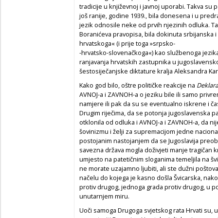
tradicije u književnoj i javnoj uporabi. Takva su 
još ranije, godine 1939., bila donesena i u pred
jezik odnosile neke od prvih njezinih odluka. T
Boranićeva pravopisa, bila dokinuta srbijanska i
hrvatskoga« (i prije toga »srpsko-
-hrvatsko-slovenačkoga«) kao službenoga jezika
ranjavanja hrvatskih zastupnika u jugoslavensk
šestosiječanjske diktature kralja Aleksandra Ka
Kako god bilo, oštre političke reakcije na
Deklara
AVNOJ-a i ZAVNOH-a o jeziku bile ili samo priv
namjere ili pak da su se eventualno iskrene i časn
Drugim riječima, da se potonja jugoslavenska part
otklonila od odluka i AVNOJ-a i ZAVNOH-a, da ni
šovinizmu i želji za supremacijom jedne nacional
postojanim nastojanjem da se Jugoslavija preobr
savezna država mogla doživjeti manje tragičan kr
umjesto na patetičnim sloganima temeljila na švic
ne morate uzajamno ljubiti, ali ste dužni poštova
načelu do kojega je kasno došla Švicarska, nako
protiv drugog, jednoga grada protiv drugog, u pos
unutarnjem miru.
Uoči samoga Drugoga svjetskog rata Hrvati su, uz