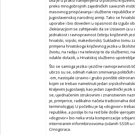
bila je u praksi namijenjena srpskomu književno
preko mnogobrojnih zajedničkih saveznih institu
masovnog priopćavanja i službene republičke in
Jugoslavenskoj narodnoj armiji. Tako se hrvatski 
uporabe i bio doveden u opasnost da izgubi obi
Deklaracijom
se zahtijevalo da se Ustavom (a u
jednakost i ravnopravnost četiriju književnih jez
hrvatski, srpski, makedonski). Sukladno tomu za
primjena hrvatskoga književnog jezika u školstvu
životu, na radiju i na televiziji te da službenici, n
odakle dolazili, u Hrvatskoj službeno upotrebljav
Što se samoga jezika i jezične ravnopravnosti 
ubrzo su se, odmah nakon smirivanja političkih
-om, nastojale izravno i grubo poništiti oktroi
kojim se trebao nametnuti jedan srpskohrvatski 
Kraljevini Jugoslaviji), kao jedan zajednički jez
se, ujednačenim strukovnim i znanstvenim naz
je, primjerice, radikalno načeta tradicionalna 
terminologija). U početku je taj »dogovor« trebao 
republike, a poslije bi na red bile došle vjerojat
»dogovor« bio neka vrsta kompenzacije srbijansk
interniranim informbiroovcima (odanih SSSR-u i S
Crnogoraca.