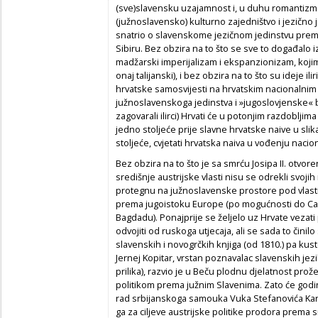
(sve)slavensku uzajamnost i, u duhu romantizm
(južnoslavensko) kulturno zajedništvo i jezično je
snatrio o slavenskome jezičnom jedinstvu premd
Sibiru. Bez obzira na to što se sve to događalo iz 
madžarski imperijalizam i ekspanzionizam, kojima ć
onaj talijanski), i bez obzira na to što su ideje i
hrvatske samosvijesti na hrvatskim nacionalnim
južnoslavenskoga jedinstva i »jugoslovjenske« 
zagovarali ilirci) Hrvati će u potonjim razdobljim
jedno stoljeće prije slavne hrvatske naive u slika
stoljeće, cvjetati hrvatska naiva u vođenju nacio
Bez obzira na to što je sa smrću Josipa II. otvore
središnje austrijske vlasti nisu se odrekli svojih
protegnu na južnoslavenske prostore pod vlasti
prema jugoistoku Europe (po mogućnosti do Car
Bagdadu). Ponajprije se željelo uz Hrvate vezati p
odvojiti od ruskoga utjecaja, ali se sada to čini
slavenskih i novogrčkih knjiga (od 1810.) pa ku
Jernej Kopitar, vrstan poznavalac slavenskih jezi
prilika), razvio je u Beču plodnu djelatnost pro
politikom prema južnim Slavenima. Zato će godin
rad srbijanskoga samouka Vuka Stefanovića Karadži
ga za ciljeve austrijske politike prodora prema 