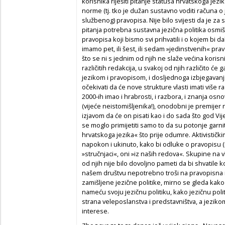
korisnika riješiti pitanje statusa hrvatskoga jezi
norme (tj. tko je dužan sustavno voditi računa o 
službenog) pravopisa. Nije bilo svijesti da je za
pitanja potrebna sustavna jezična politika osmiš
pravopisa koji bismo svi prihvatili i o kojem bi d
imamo pet, ili šest, ili sedam »jedinstvenih« pra
što se ni s jednim od njih ne slaže većina korisn
različitih redakcija, u svakoj od njih različito će
jezikom i pravopisom, i dosljednoga izbjegavanja
očekivati da će nove strukture vlasti imati više 
2000-ih imao i hrabrosti, i razbora, i znanja osn
(vijeće neistomišljenika!), onodobni je premijer
izjavom da će on pisati kao i do sada što god Vi
se moglo primijetiti samo to da su potonje garni
hrvatskoga jezika« što prije odumre. Aktivističk
napokon i ukinuto, kako bi odluke o pravopisu (
»stručnjaci«, oni »iz naših redova«. Skupine na vla
od njih nije bilo dovoljno pameti da bi shvatile 
našem društvu nepotrebno troši na pravopisna i
zamišljene jezične politike, mirno se gleda kak
nameću svoju jezičnu politiku, kako jezičnu polit
strana veleposlanstva i predstavništva, a jeziko
interese.