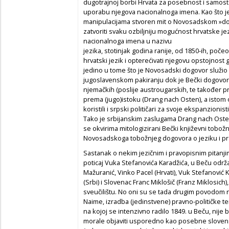
dugotrajnoj borbi Hrvata za posebnost i samost
uporabu njegova nacionalnoga imena. Kao što je 1
manipulacijama stvoren mit o Novosadskom »dog
zatvoriti svaku ozbiljniju mogućnost hrvatske j
nacionalnoga imena u nazivu
jezika, stotinjak godina ranije, od 1850-ih, počeo s
hrvatski jezik i opterećivati njegovu opstojnost g
jedino u tome što je Novosadski dogovor služio
jugoslavenskom pakiranju dok je Bečki dogovor 
njemačkih (poslije austro­ugarskih, te također p
prema (jugo)istoku (Drang nach Osten), a istom 
koristili i srpski političari za svoje ekspanzioni
Tako je srbijanskim zaslugama Drang nach Ost
se okvirima mitologizirani Bečki književni tobo
Novosadskoga tobožnjeg dogovora o jeziku i pr
Sastanak o nekim jezičnim i pravopisnim pitanji
poticaj Vuka Stefanovića Kara­džića, u Beču održal
Mažuranić, Vinko Pacel (Hrvati), Vuk Stefanović K
(Srbi) i Slovenac Franc Miklošič (Franz Miklosich
sveučilištu. No oni su se tada drugim povodom na
Naime, izradba (jedinstvene) pravno-političke t
na kojoj se intenzivno radilo 1849. u Beču, nije 
morale objaviti usporedno kao posebne slovens