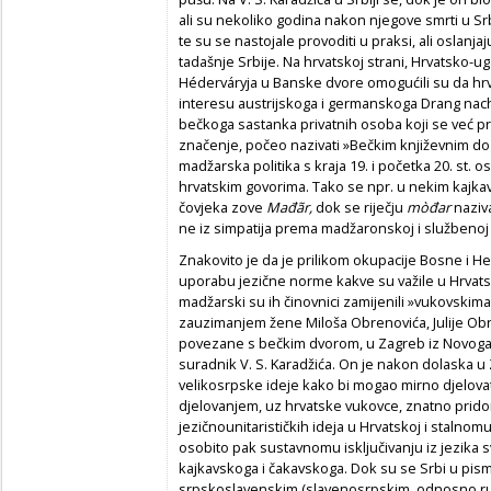
ali su nekoliko godina nakon njegove smrti u Srb
te su se nastojale provoditi u praksi, ali oslanjaj
tadašnje Srbije. Na hrvatskoj strani, Hrvatsko-
Héderváryja u Banske dvore omogućili su da hrva
interesu austrijskoga i germanskoga Drang nac
bečkoga sastanka privatnih osoba koji se već pr
značenje, počeo nazivati »Bečkim književnim 
madžarska politika s kraja 19. i početka 20. st. o
hrvatskim govorima. Tako se npr. u nekim kajk
čovjeka zove
Mađãr,
dok se riječju
mòđar
naziv
ne iz simpatija prema madžaronskoj i službenoj 
Znakovito je da je prilikom okupacije Bosne i H
uporabu jezične norme kakve su važile u Hrvats
madžarski su ih činovnici zamijenili »vukovskima
zauzimanjem žene Miloša Obrenovića, Julije Obr
povezane s bečkim dvorom, u Zagreb iz Novoga 
suradnik V. S. Karadžića. On je nakon dolaska u
velikosrpske ideje kako bi mogao mirno djelovati
djelovanjem, uz hrvatske vukovce, znatno prid
jezičnounitarističkih ideja u Hrvatskoj i stalnomu
osobito pak sustavnomu isključivanju iz jezika s
kajkavskoga i čakavskoga. Dok su se Srbi u pismen
srpskoslavenskim (slavenosrpskim, odnosno rus