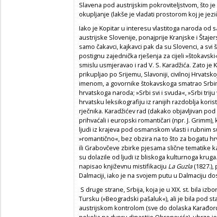
Slavena pod austrijskim pokroviteljstvom, što je 
okupljanje (lakše je vladati prostorom koj je jezi
Iako je Kopitar u interesu vlastitoga naroda od 
austrijske Slovenije, ponajprije Kranjske i Štaje
samo čakavci, kajkavci pak da su Slovenci, a svi š
postignu zajednička rješenja za cijeli »štokavsk
smislu usmjeravao i rad V. S. Karadžića. Zato je K
prikupljao po Srijemu, Slavoniji, civilnoj Hrvatsk
imenom, a govornike štokavskoga smatrao Srbima
hrvatskoga naroda; »Srbi svi i svuda«, »Srbi trij
hrvatsku leksikografiju iz ranijih razdoblja kor
rječnika. Karadžićev rad (dakako objavljivan p
prihvaćali i europski romantičari (npr. J. Grimm), k
ljudi iz krajeva pod osmanskom vlasti i rubnim 
»romantično«, bez obzira na to što za bogatu hrva
ili Grabovčeve zbirke pjesama slične tematike ka
su dolazile od ljudi iz bliskoga kulturnoga krug
napisao književnu mistifikaciju
La Guzla
(1827.),
Dalmaciji, iako je na svojem putu u Dalmaciju d
S druge strane, Srbija, koja je u XIX. st. bila iz
Tursku (»Beogradski pašaluk«), ali je bila pod s
austrijskom kontrolom (sve do dolaska Karađorđ