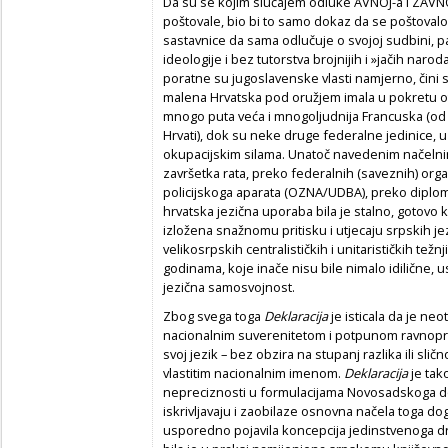
Da su se kojim slučajem odluke AVNOJ-a i ZAVNO
poštovale, bio bi to samo dokaz da se poštoval
sastavnice da sama odlučuje o svojoj sudbini, pa
ideologije i bez tutorstva brojnijih i »jačih naroda
poratne su jugoslavenske vlasti namjerno, čini s
malena Hrvatska pod oružjem imala u pokretu otp
mnogo puta veća i mnogoljudnija Francuska (od to
Hrvati), dok su neke druge federalne jedinice, u
okupacijskim silama. Unatoč navedenim načelnim 
završetka rata, preko federalnih (saveznih) org
policijskoga aparata (OZNA/UDBA), preko diplomac
hrvatska jezična uporaba bila je stalno, gotovo k
izložena snažnomu pritisku i utjecaju srpskih j
velikosrpskih centralističkih i unitarističkih tež
godinama, koje inače nisu bile nimalo idilične, u
jezična samosvojnost.
Zbog svega toga
Deklaracija
je isticala da je ne
nacionalnim suverenitetom i potpunom ravnopra
svoj jezik – bez obzira na stupanj razlika ili sli
vlastitim nacionalnim imenom.
Deklaracija
je tak
nepreciznosti u formulacijama Novosadskoga do
iskrivljavaju i zaobilaze osnovna načela toga d
usporedno pojavila koncepcija jedinstvenoga drž