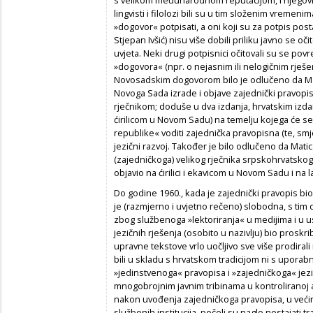
s velikom međunarodnom reputacijom, i njegovi na
lingvisti i filolozi bili su u tim složenim vremeni
»dogovor« potpisati, a oni koji su za potpis pos
Stjepan Ivšić) nisu više dobili priliku javno se oč
uvjeta. Neki drugi potpisnici očitovali su se 
»dogovora« (npr. o nejasnim ili nelogičnim rješe
Novosadskim dogovorom bilo je odlučeno da Mati
Novoga Sada izrade i objave zajednički pravopis 
rječnikom; doduše u dva izdanja, hrvatskim izd
ćirilicom u Novom Sadu) na temelju kojega će se
republike« voditi zajednička pravopisna (te, smjer
jezični razvoj. Također je bilo odlučeno da Matic
(zajedničkoga) velikog rječnika srpskohrvatskog
objavio na ćirilici i ekavicom u Novom Sadu i na l
Do godine 1960., kada je zajednički pravopis bio
je (razmjerno i uvjetno rečeno) slobodna, s tim
zbog službenoga »lektoriranja« u medijima i u us
jezičnih rješenja (osobito u nazivlju) bio proskrib
upravne tekstove vrlo uočljivo sve više prodirali 
bili u skladu s hrvatskom tradicijom ni s uporab
»jedinstvenoga« pravopisa i »zajedničkoga« jezi
mnogobrojnim javnim tribinama u kontroliranoj 
nakon uvođenja zajedničkoga pravopisa, u većini
službenih institucija, počeli su naglo nestajati tr