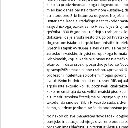
kako su protiv Novosadskoga »dogovora« samo hr
mjeri kao danas baratalo terminom »ustaše«), da 
su istodobno Srbi listom za dogovor. No još u
unitarizma, kada su tadašnje vlasti također nasto
»zajedničkoga jezika« samo Hrvati, u jezičnoj ra
rječnika 1930-ih godina, i u Srbiji su srbijanski le
dokazivali da je srpski nešto drugo od hrvatsko
dogovorom istaknuti srpski komunistički intelekt
(vijećnik i tajnik AVNOJ-a) izjavio da mu se ne s
»srpsko-hrvatski«. Lingvist europskoga formata H
Srbokatolik, koji je, kada nije pisao na njemačk
ekavicom i čisto srpski, posprdno je tvorce No
»pravopiždžijama« a njihovu rabotu »pravopiždže
profesor i intelektualac-bohem, mogao govoriti 
sveučilišnim hodnicima, ali ne i u sveuč­ilišnoj aul
srpski intelektualci koji su poznavali i čitali tek
kako ne smatraju da su veliki hrvatski pisci kao n
su i među srpskim čitateljima bili cijenjeni) pisali
također da smo se (Srbi i Hrvati) do sada, s dva r
ćemo, s jednim jezikom, »više da podnosimo je
No nakon objave
Deklaracije
Novosadski dogovor 
partijske institucije od njega otvoreno odustale. 
prozivanjima i blaćenju, unitaristi iz vlasti u Hrv