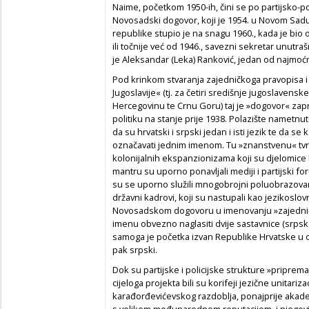
Naime, početkom 1950-ih, čini se po partijsko-po
Novosadski dogovor, koji je 1954. u Novom Sadu b
republike stupio je na snagu 1960., kada je bio o
ili točnije već od 1946., savezni sekretar unutra
je Aleksandar (Leka) Ranković, jedan od najmoćnijih
Pod krinkom stvaranja zajedničkoga pravopisa i j
Jugoslavije« (tj. za četiri središnje jugoslavensk
Hercegovinu te Crnu Goru) taj je »dogovor« zapra
politiku na stanje prije 1938. Polazište nametnu
da su hrvatski i srpski jedan i isti jezik te da se k
označavati jednim imenom. Tu »znanstvenu« tvrd
kolonijalnih eks­panzionizama koji su djelomice
mantru su uporno ponavljali mediji i partijski fo
su se uporno služili mnogobrojni poluobrazovani 
državni kadrovi, koji su nastupali kao jezikoslovn
Novosadskom dogovoru u imenovanju »zajedničk
imenu obvezno naglasiti dvije sastavnice (srpsk
samoga je početka izvan Republike Hrvatske u op
pak srpski.
Dok su partijske i policijske strukture »pripremal
cijeloga projekta bili su korifeji jezične unitari
karađorđevićevskog razdoblja, ponajprije akadem