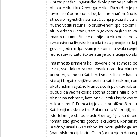
Unutar praške lingvističke škole pomno je bilo
oblika jezika i književnoga jezika. Razrađen je p
javne i službene uporabe, koji ne znači nužno isto
st. socio­lingvistička su istraživanja pokazala da
nužno voditi računa i o društvenom (političkom i
ali i o odnosu (stavu) samih govornika (korisnik
imamo na umu, čini se da nije daleko od istine tvr
»znanstvena lingvistika« bila tek u povojima) da j
govore jednim, ljudskim jezikom i da svaki čovj
jednostavno zato što se stanje od slučaja do slu
Ima mnogo primjera koji govore o relativnosti po
1927., sve dok to za romanistiku kao disciplinu ni
autoritet, samo su Katalonci smatrali da je kat
staroj i bogatoj književnosti na katalonskom, ro
okcitanskim iz južne Francuske ili pak kao »aber
budući da već nekoliko stotina godina nije bil
obzira na zabrane, katalonski jezik i književnost n
nakon smrti F. Franca taj jezik, s približno 8 mil
Kataloniji (dakle ne i na Balarima i u Valenciji), n
Istodobno je status (suslužbenoga) jezika dobio i 
romanistici govorilo gotovo isključivo u kontek
jezičnog areala (kao ishodišta portugalskoga je
španjolskom dijalektu. Osim što na njem danas p