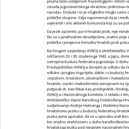
pisana tada ustaljenom frazeologijom i stilom »
zasada jugoslavenskoga »bratstva i jedinstva« t
naroda«. Doduše i to je očigledno moglo samo ozl
političke skupine. Valja napomenuti da je i međ
uvjerenih i vrlo aktivnih komunista koji su se poli
Da jezik općenito, pa ni hrvatski jezik, nije nima
što se u prethodnim desetljećima, znatno prije
politička i povijesna trenutka hrvatski jezik pokuš
Na Drugom zasjedanju AVNOJ-a (Antifašističko V
održanom 29. i 30. studenoga 1943. u Jajcu, done
ustrojena buduća federalna Jugoslavija. U duhu t
Predsjedništvo AVNOJ-a donijelo je odluku da ć
odluke i proglasi toga tijela, dakle i u budućoj fed
»srpskom, hrvatskom, slovenačkom i makedon
hrvatski, srpski i makedonski) ravnopravni na cij
potpisali dr. Ivan Ribar kao predsjednik i Rodolj
AVNOJ-a i Nacionalnoga komiteta. U skladu s ti
Antifašističko Vijeće Narodnog Oslobođenja Hr
sudjelovanje Andrije Hebranga i Vladimira Nazor
hrvatskomu jeziku u budućoj federalnoj Hrvatsko
jezika javne uporabe, da se u uporabu vrati Borani
bio snažno »belićiziran« u duhu karađorđevićevs
hrvatskoga jezika pod njegovim nacionalnim hr