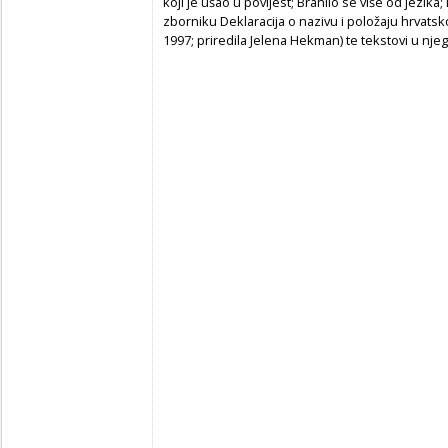
koji je ušao u povijest; Branilo se više od jezika
zborniku Deklaracija o nazivu i položaju hrvats
1997; priredila Jelena Hekman) te tekstovi u njeg