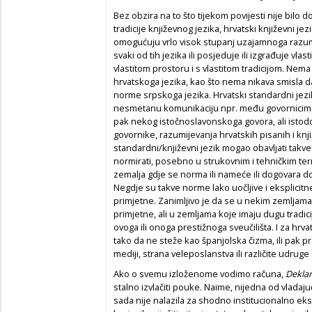
Bez obzira na to što tijekom povijesti nije bilo
tradicije književnog jezika, hrvatski književni jezik
omogućuju vrlo visok stupanj uzajamnoga razum
svaki od tih jezika ili posjeduje ili izgrađuje vl
vlastitom prostoru i s vlastitom tradicijom. Nema
hrvatskoga jezika, kao što nema nikava smisla da
norme srpskoga jezika. Hrvatski standardni jezi
nesmetanu komunikaciju npr. među govornicima
pak nekog istočnoslavonskoga govora, ali isto
govornike, razumijevanja hrvatskih pisanih i knji
standardni/književni jezik mogao obavljati takv
normirati, posebno u strukovnim i tehničkim ter
zemalja gdje se norma ili nameće ili dogovara do
Negdje su takve norme lako uočljive i eksplicitn
primjetne. Zanimljivo je da se u nekim zemljama
primjetne, ali u zemljama koje imaju dugu tradic
ovoga ili onoga prestižnoga sveučilišta. I za hrvats
tako da ne steže kao španjolska čizma, ili pak p
mediji, strana veleposlanstva ili različite udruge
Ako o svemu izloženome vodimo računa,
Deklar
stalno izvlačiti pouke. Naime, nijedna od vladaj
sada nije nalazila za shodno institucionalno eks