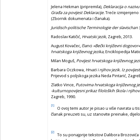
Jelena Hekman (pripremila),
Deklaracija o nazivu
Građa za povijest Deklaracije.
Treće izmijenjeno 
(Zbornik dokumenata i članaka).
Juridisch-politische Terminologie der slavischan
Radoslav Katičić,
Hrvatski jezik,
Zagreb, 2013.
August Kovačec, članci
»Bečki književni dogovor«
hrvatskoga književnog jezika,
Enciklopedija Mati
Milan Moguš,
Povijest hrvatskoga književnog jez
Barbara Oczkowa,
Hrvati i njihov jezik. Iz povij
Prijevod s poljskoga jezika Neda Pintarić, Zagre
Zlatko Vince,
Putovima hrvatskoga književnog jez
-kulturnopovijesni prikaz filoloških škola i njihov
Zagreb, 1990.
[1]
O ovoj temi autor je pisao u više navrata u tis
članak preuzeti su, uz stanovite preinake, dijelov
[2]
To su ponajprije tekstovi Dalibora Brozovića