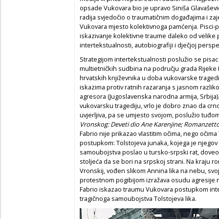
opsade Vukovara bio je upravo Siniša Glavašević
radija svjedočio o traumatičnim događajima i za
Vukovara mjesto kolektivnoga pamćenja. Pisci-po
iskazivanje kolektivne traume daleko od velike pov
intertekstualnosti, autobiografiji i dječjoj perspek
Strategijom intertekstualnosti poslužio se pis
multietničkih sudbina na području grada Rijeke 
hrvatskih književnika u doba vukovarske tragedi
iskazima protiv ratnih razaranja s jasnom razlik
agresora (Jugoslavenska narodna armija, Srbija).
vukovarsku tragediju, vrlo je dobro znao da crno-
uvjerljiva, pa se umjesto svojom, poslužio tuđ
Vronskog: Deveti dio Ane Karenjine; Romanzetto
Fabrio nije prikazao vlastitim očima, nego očima 
postupkom: Tolstojeva junaka, kojega je njegov 
samoubojstva poslao u tursko-srpski rat, doveo 
stoljeća da se bori na srpskoj strani. Na kraju r
Vronskij, vođen slikom Annina lika na nebu, svoj
protestnom pogibijom izražava osudu agresije n
Fabrio iskazao traumu Vukovara postupkom intert
tragičnoga samoubojstva Tolstojeva lika.