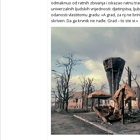
odmaknuo od ratnih zbivanja i iskazao ratnu tr
univerzalnih ljudskih vrijednosti: djetinjstva, ljuba
odanosti vlastitomu gradu: »A grad, za nj ne bri
skriven. Da ga krvnik ne nađe. Grad – to ste vi.«