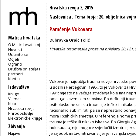
Hrvatska revija 3, 2015
Naslovnica
,
Tema broja: 20. obljetnica voj
Pamćenje Vukovara
Matica hrvatska
Dubravka Oraić Tolić
O Matici hrvatskoj
Hrvatska traumatska proza na prijelazu 20. i 21. 
Novosti
Učlanite se
Odjeli
Ogranci
Društva prijatelja i
partneri
Kontakt
Vukovar je najdublja trauma novije hrvatske pov
Izdavaštvo
u Bosni i Hercegovini 1995., to je Vukovar za Hr
1991: mjesto najvećega stradanja koje ima nepri
Knjige
Vijenac
postjugoslavenskim ratovima. Po definiciji trauma
Kolo
psihološkome smislu trauma je teško ili nikako
Hrvatska revija
racionalno sublimirati, pa se neprestano ponavl
Prirodoslovlje
mora i psihičkih smetnja. U referencijalnome p
Elektroničke knjige
trauma je teško ili nikako iskaziva. Po Giorgiu A
Zbivanja
holokaustu, nije moguće svjedočiti iznutra, jer
Najave
je svjedok mrtav, niti izvana, jer je izvanjski svje