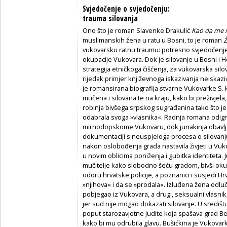
Svjedočenje o svjedočenju:
trauma silovanja
Ono što je roman Slavenke Drakulić
Kao da me
muslimanskih žena u ratu u Bosni, to je roman
Ž
vukovarsku ratnu traumu: potresno svjedočenje
okupacije Vukovara. Dok je silovanje u Bosni i
strategija etničkoga čišćenja, za vukovarska sil
rijedak primjer književnoga iskazivanja neiskaz
je romansirana biografija stvarne Vukovarke S. k
mučena i silovana te na kraju, kako bi preživjela,
robinja bivšega srpskog sugrađanina tako što
odabrala svoga »vlasnika«. Radnja romana odi
mirnodopskome Vukovaru, dok junakinja obavlja 
dokumentaciji s neuspjeloga procesa o silovanju i
nakon oslobođenja grada nastavila živjeti u Vukov
u novim oblicima poniženja i gubitka identiteta.
mučitelje kako slobodno šeću gradom, bivši okupa
odoru hrvatske policije, a poznanici i susjedi Hrv
»njihova« i da se »prodala«. Izluđena žena odlučuje
pobjegao iz Vukovara, a drugi, seksualni vlasn
jer sud nije mogao dokazati silovanje. U središt
poput starozavjetne Judite koja spašava grad Be
kako bi mu odrubila glavu. Bušićkina je Vukovar