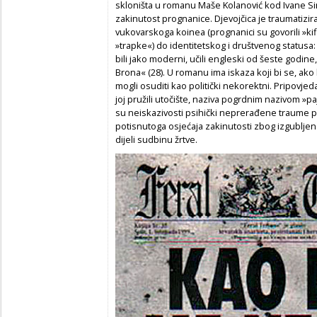
skloništa u romanu Maše Kolanović kod Ivane Sim
zakinutost prognanice. Djevojčica je traumatiz
vukovarskoga koinea (prognanici su govorili »kif
»trapke«) do identitetskog i društvenog statu
bili jako moderni, učili engleski od šeste godine, 
Brona« (28). U romanu ima iskaza koji bi se, ako
mogli osuditi kao politički nekorektni. Pripovje
joj pružili utočište, naziva pogrdnim nazivom »p
su neiskazivosti psihički neprerađene traume p
potisnutoga osjećaja zakinutosti zbog izgubljen
dijeli sudbinu žrtve.