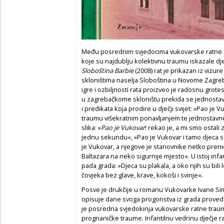
Među posrednim svjedocima vukovarske ratne d
koje su najdublju kolektivnu traumu iskazale d
Sloboština Barbie
(2008) rat je prikazan iz vizur
skloništima naselja Sloboština u Novome Zagreb
igre i ozbiljnosti rata proizveo je radosnu gr
u zagrebačkome skloništu prekida se jednosta
i predikata koja prodire u dječji svijet: »Pao je
traumu višekratnim ponavljanjem te jednostavne r
slika: »
Pao je Vukovar
! rekao je, a mi smo ostali
jednu sekundu«, »Pao je Vukovar i tamo djeca su
je Vukovar, a njegove je stanovnike netko pren
Baltazara na neko sigurnije mjesto«. U istoj infan
pada grada: »Djeca su plakala, a oko njih su bili
čovjeka bez glave, krave, kokoši i svinje«.
Posve je drukčije u romanu Vukovarke Ivane Si
opisuje dane svoga progonstva iz grada prove
je posredna svjedokinja vukovarske ratne trau
prognaničke traume. Infantilnu vedrinu dječje 