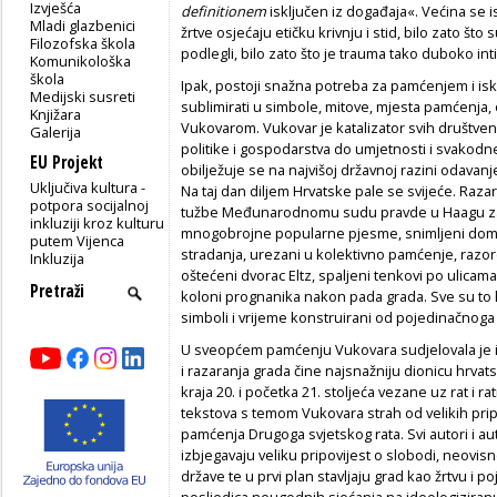
Izvješća
definitionem
isključen iz događaja«. Većina se i
Mladi glazbenici
žrtve osjećaju etičku krivnju i stid, bilo zato što 
Filozofska škola
podlegli, bilo zato što je trauma tako duboko in
Komunikološka
škola
Ipak, postoji snažna potreba za pamćenjem i i
Medijski susreti
sublimirati u simbole, mitove, mjesta pamćenja, o
Knjižara
Vukovarom. Vukovar je katalizator svih društve
Galerija
politike i gospodarstva do umjetnosti i svakodn
EU Projekt
obilježuje se na najvišoj državnoj razini odavanj
Uključiva kultura -
Na taj dan diljem Hrvatske pale se svijeće. Raz
potpora socijalnoj
tužbe Međunarodnomu sudu pravde u Haagu za
inkluziji kroz kulturu
mnogobrojne popularne pjesme, snimljeni domaći 
putem Vijenca
stradanja, urezani u kolektivno pamćenje, razo
Inkluzija
oštećeni dvorac Eltz, spaljeni tenkovi po ulicam
koloni prognanika nakon pada grada. Sve su to k
simboli i vrijeme konstruirani od pojedinačnoga 
U sveopćem pamćenju Vukovara sudjelovala je i
i razaranja grada čine najsnažniju dionicu hrva
kraja 20. i početka 21. stoljeća vezane uz rat i ra
tekstova s temom Vukovara strah od velikih prip
pamćenja Drugoga svjetskog rata. Svi autori i a
izbjegavaju veliku pripovijest o slobodi, neovis
države te u prvi plan stavljaju grad kao žrtvu i p
posljedica neugodnih sjećanja na ideologiziran