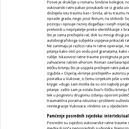
Posve je drukčije u romanu Sinišine kolegice, no
vukovarski ratni pakao povukavši se iz grada u
doživjela istu traumu kao i Siniša, ali tu traumu n
opsade grada, nego
post festum
, na slobodi. 
poziciju i opisuje razvoj događaja i svojih osjeć
pretvorili u neprijatelje preko identifikacije s br
što je sama preživjela rat, dok su mnogi drugi 
autobiografskoga subjekta uspijeva prikazati ra
Ne zanimaju je razlozi rata ni ratne operacije, n
pitanja kako otići po vodu pod granatama, kako o
rublje. Iskazivost ratne traume postignuta je p
zahvaćene ratnim vihorom. Roman završava tipič
etičku krivnju što je uspjela preživjeti ratni paka
izgubila.« Osjećaj »krivnje preživjelih« autoricu 
povratka u Vukovar, o čemu izrijekom piše u in
knjige: »dugo sam mislila da su oni najbolji pogi
pitanje: zašto sam ja ostala živa?« Etičku krivnju 
tek u pogovoru drugomu izdanju oporom politič
traumatična poratna iskustva i problemi suživota
reintegracije Vukovara: »Vidimo se u sljedećem ra
Pamćenje posrednih svjedoka: intertekstualn
Posredni su svjedoci vukovarske ratne traume sv
medija ili priča neposrednih sudionika. Najpoznat