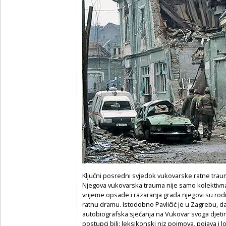
Ključni posredni svjedok vukovarske ratne traum
Njegova vukovarska trauma nije samo kolektivna
vrijeme opsade i razaranja grada njegovi su rodit
ratnu dramu. Istodobno Pavličić je u Zagrebu, d
autobiografska sjećanja na Vukovar svoga djetin
postupci bili: leksikonski niz pojmova, pojava i 