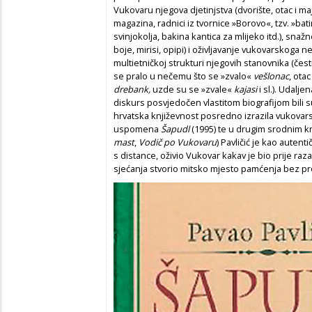
Vukovaru njegova djetinjstva (dvorište, otac i maj
magazina, radnici iz tvornice »Borovo«, tzv. »bat
svinjokolja, bakina kantica za mlijeko itd.), snažn
boje, mirisi, opipi) i oživljavanje vukovarskoga
multietničkoj strukturi njegovih stanovnika (česti
se pralo u nečemu što se »zvalo«
vešlonac
, ota
drebank,
uzde su se »zvale«
kajasi
i sl.). Udalj
diskurs posvjedočen vlastitom biografijom bili su l
hrvatska književnost posredno izrazila vukovars
uspomena
Šapudl
(1995) te u drugim srodnim k
mast
,
Vodič po Vukovaru
) Pavličić je kao autent
s distance, oživio Vukovar kakav je bio prije ra
sjećanja stvorio mitsko mjesto pamćenja bez pr