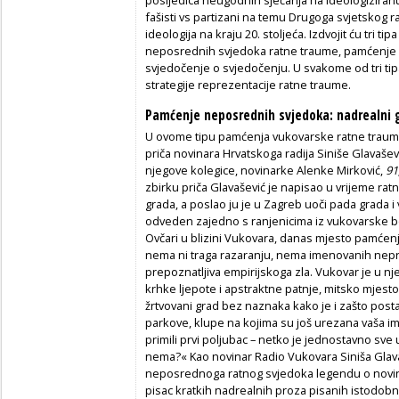
fašisti vs partizani na temu Drugoga svjetskog rata
ideologija na kraju 20. stoljeća. Izdvojit ću tri
neposrednih svjedoka ratne traume, pamćenje 
svjedočenje o svjedočenju. U svakome od tri tip
strategije reprezentacije ratne traume.
Pamćenje neposrednih svjedoka: nadrealni 
U ovome tipu pamćenja vukovarske ratne traume 
priča novinara Hrvatskoga radija Siniše Glavaše
njegove kolegice, novinarke Alenke Mirković,
91
zbirku priča Glavašević je napisao u vrijeme ratn
grada, a poslao ju je u Zagreb uoči pada grada i v
odveden zajedno s ranjenicima iz vukovarske bo
Ovčari u blizini Vukovara, danas mjesto pamćenj
nema ni traga razaranju, nema imenovanih nepri
prepoznatljiva empirijskoga zla. Vukovar je u n
krhke ljepote i apstraktne patnje, mitsko mjesto
žrtvovani grad bez naznaka kako je i zašto posta
parkove, klupe na kojima su još urezana vaša ime
primili prvi poljubac – netko je jednostavno sve 
nema?« Kao novinar Radio Vukovara Siniša Glavaš
neposrednoga ratnog svjedoka legendu o novina
pisac kratkih nadrealnih proza pisanih istodobn