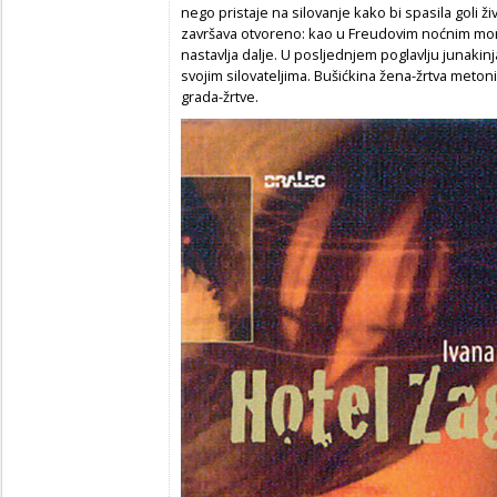
nego pristaje na silovanje kako bi spasila goli ži
završava otvoreno: kao u Freudovim noćnim mor
nastavlja dalje. U posljednjem poglavlju junaki
svojim silovateljima. Bušićkina žena-žrtva meton
grada-žrtve.