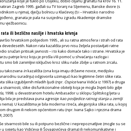
ružanja koje je tuklo po Osijeku, dobio ciljanu granatu na krov 16. 11.
natiran Zagreb 1995. gađali su TV toranj na Sljemenu, Banske dvore (s
dnikom u njima), dječju bolnicu u Klaićevoj (!) i – Hrvatsko narodno
pogođeno, granata je pala na susjednu zgradu Akademije dramske
tnu vježbaonicu.
rata ili bezlično nasilje i hrvatska krivnja
avršio hrvatskom pobjedom 1995., ali su ratna atmosfera i strah od rata
ja devedesetih. Nakon rata kazališta prvo nisu željela postavljati ratne
jedio snažan pritisak javnosti – i to kako domaće tako i strane. Hrvatska je
tarzu patnje kroz koju je prošla i/ili pomoć u shvaćanju razloga i
tu smo bili zanimljivi isključivo kroz sliku naše zbilje u ratnom zrcalu.
su takozvana
in
kazališta (ona koja imaju državne novce, medijsku
arodnu suradnju) odgovorila uzimajući kao legitimne četiri slike rata.
ita slika izgubljenih mladih ljudi (npr.
Ospice
Ivana Vidića iz 1997) a druga
ika stvarnosti, slike disfunkcionalne obitelji koja je mogla živjeti bilo gdje
la
, 1998. u devastiranom hotelu Ambasador u sklopu Splitskog ljeta u
lija bila je predstava puna agresije
kao posljedice ratnog stanja u zemlji
 nema). U kazalištima je bila moderna i treća, alegorijska slika rata, u kojoj
kom drugom ili nekom općenitom ratu (npr. Ivana Sajko i njezina drama
M, 2007).
aše stvarnosti bile su ili potpuno bezlične i neprepoznatljive (mogle su se
e u svijetu kao Vidićeva ili Šovagovićeva drama) ili nekomunikativne i