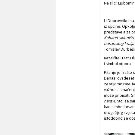
Na slici: Ljubomir
U Dubrovniku su
iz općine. Opkolj
predstave a za od
Kabaret sklonište
bosanskog kralja
Tomislav Durbešić
Kazalište u ratu il
i simbol otpora
Pitanje je: zašto 
Danas, dvadeset go
za vrijeme rata. 
važnost i značenj
može pripisati. S
naravi
, radi se s
kao simbol hrvats
drugačijeg svijeta,
istodobno se dož