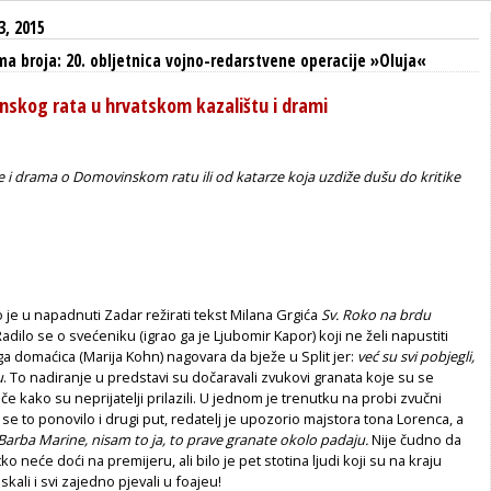
3, 2015
a broja: 20. obljetnica vojno-redarstvene operacije »Oluja«
nskog rata u hrvatskom kazalištu i drami
e i drama o Domovinskom ratu ili od katarze koja uzdiže dušu do kritike
 je u napadnuti Zadar režirati tekst Milana Grgića
Sv. Roko na brdu
dilo se o svećeniku (igrao ga je Ljubomir Kapor) koji ne želi napustiti
ga domaćica (Marija Kohn) nagovara da bježe u Split jer:
već su svi pobjegli,
u
. To nadiranje u predstavi su dočaravali zvukovi granata koje su se
ače kako su neprijatelji prilazili. U jednom je trenutku na probi zvučni
 se to ponovilo i drugi put, redatelj je upozorio majstora tona Lorenca, a
Barba Marine, nisam to ja, to prave granate okolo padaju.
Nije čudno da
tko neće doći na premijeru, ali bilo je pet stotina ljudi koji su na kraju
kali i svi zajedno pjevali u foajeu!