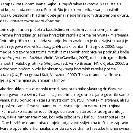
arapski rat u drami Ivane Sajko). Birajući takve tekstove, kazališta su
nd koji se tada »nosio« u Europi. Bio je to trend prikazivanja nasilnih
osa u bezličnim i hladnim obiteljima i nedefiniranom društvenom okviru,
lo tzv.
novom europskom dramom
.
om dvijetisućitih počela u kazalištima »nositi« hrvatska krivnja, drame i
nkretnim hrvatskim grijesima hrvatskih ratnika prema nehrvatskim žrtvama.
niranih priča o ratu – sada se odjednom znalo tko je tko! Najistaknutiji je
ešić i njegova
Posmrtna trilogija
(Hrvatski centar ITI, Zagreb, 2006), koja
edije o trgovini ostatcima mrtvih iz masovnih grobnica na području bivše
i umiru prvi
, red. Božidar Violić, DK »Gavella«, 2005), da bi u drugom dijelu
anosti hrvatskog ratnika (
Ničiji sin
,
red. Vinko Brešan, HNK Rijeka, 2006), a
 morbidnom pričom o vrlo konkretnoj krivnji hrvatskih ratnika prema
 bez tijela
, Fima grupa i Kult, Varaždin, 2007). Te su drame izvođene u
lje, a prema njima su snimani i filmovi.
akođer uklopile u europski trend, ovaj put kritike vlastitog društva. Na
 nisu govorile o svim žrtvama i agresorima, nego vrlo ciljano govorile samo
vama, nisu ponudile katarzu hrvatskom društvu i hrvatskim žrtvama, ali su
a posljedicama. Prvo su nametnule krivnju cijelom narodu jer u njima
ika hrvatske nacionalnosti. Drugo su stvorile stereotip ludog branitelja
, dakle ratnom traumom, koji vitla pištoljem u kafiću i opasnost je i za
. One bezlične drame nisu uspjele odgovoriti svijetu na to što se zapravo
tvarale općenitu sliku nasilja, a onda su ove drame hrvatske krivnje svima