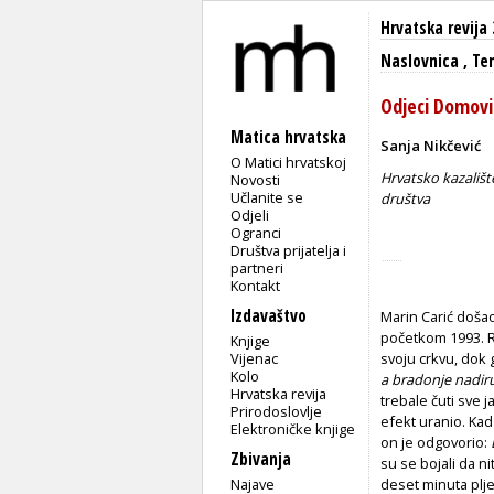
Hrvatska revija 
Naslovnica
,
Tem
Odjeci Domovi
Matica hrvatska
Sanja Nikčević
O Matici hrvatskoj
Hrvatsko kazališt
Novosti
Učlanite se
društva
Odjeli
Ogranci
Društva prijatelja i
partneri
Kontakt
Izdavaštvo
Marin Carić došao
početkom 1993. Ra
Knjige
Vijenac
svoju crkvu, dok 
Kolo
a bradonje nadir
Hrvatska revija
trebale čuti sve j
Prirodoslovlje
efekt uranio. Kad
Elektroničke knjige
on je odgovorio:
Zbivanja
su se bojali da ni
Najave
deset minuta pljes