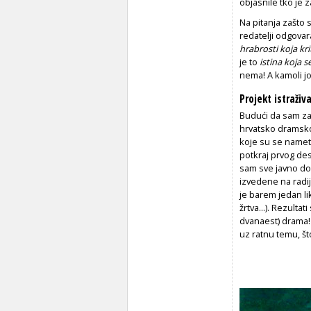
objasnile tko je z
Na pitanja zašto s
redatelji odgovara
hrabrosti koja kri
je to
istina koja 
nema! A kamoli
Projekt istraži
Budući da sam za
hrvatsko dramsko
koje su se nameta
potkraj prvog dese
sam sve javno dos
izvedene na radiju 
je barem jedan lik
žrtva...). Rezulta
dvanaest) drama!
uz ratnu temu, što