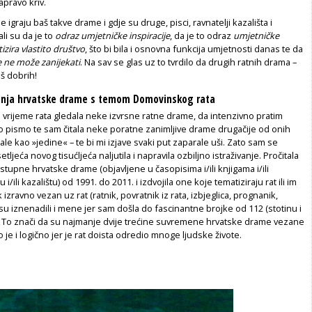
apravo kriv.
e igraju baš takve drame i gdje su druge, pisci, ravnatelji kazališta i
li su da je to
odraz umjetničke inspiracije
, da je to odraz
umjetničke
tizira vlastito društvo
, što bi bila i osnovna funkcija umjetnosti danas te da
se ne može zanijekati
. Na sav se glas uz to tvrdilo da drugih ratnih drama –
 još dobrih!
vanja hrvatske drame s temom Domovinskog rata
 vrijeme rata gledala neke izvrsne ratne drame, da intenzivno pratim
 pismo te sam čitala neke poratne zanimljive drame drugačije od onih
le kao »jedine« – te bi mi izjave svaki put zaparale uši. Zato sam se
tljeća novog tisućljeća naljutila i napravila ozbiljno istraživanje. Pročitala
tupne hrvatske drame (objavljene u časopisima i/ili knjigama i/ili
i/ili kazalištu) od 1991. do 2011. i izdvojila one koje tematiziraju rat ili im
 izravno vezan uz rat (ratnik, povratnik iz rata, izbjeglica, prognanik,
ti su iznenadili i mene jer sam došla do fascinantne brojke od 112 (stotinu i
 To znači da su najmanje dvije trećine suvremene hrvatske drame vezane
 je i logično jer je rat doista odredio mnoge ljudske živote.