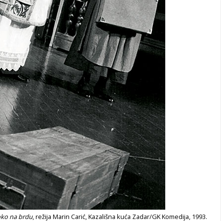
oko na brdu
, režija Marin Carić, Kazališna kuća Zadar/GK Komedija, 1993.