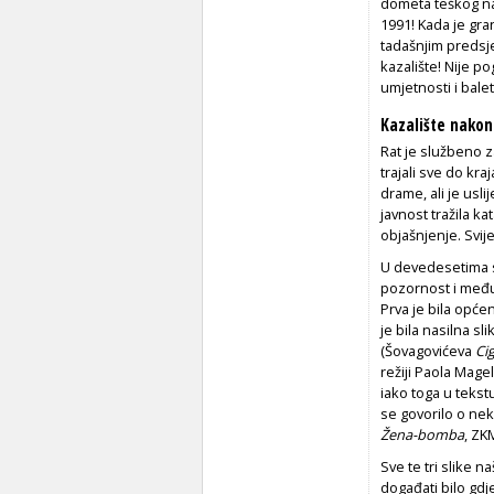
dometa teškog nao
1991! Kada je gra
tadašnjim predsje
kazalište! Nije 
umjetnosti i bale
Kazalište nakon 
Rat je službeno z
trajali sve do kra
drame, ali je usli
javnost tražila ka
objašnjenje. Svije
U devedesetima 
pozornost i međun
Prva je bila općen
je bila nasilna sl
(Šovagovićeva
Cig
režiji Paola Magel
iako toga u tekstu
se govorilo o ne
Žena-bomba
, ZK
Sve te tri slike n
događati bilo gdj