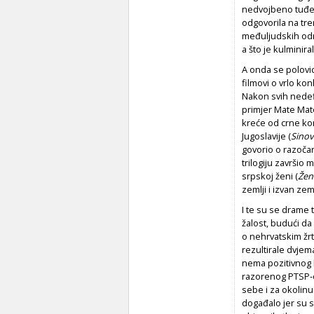
nedvojbeno tuđe (
odgovorila na tre
međuljudskih odn
a što je kulminira
A onda se polovic
filmovi o vrlo ko
Nakon svih nedefi
primjer Mate Mat
kreće od crne kom
Jugoslavije (
Sinov
govorio o razočar
trilogiju završio
srpskoj ženi (
Žena
zemlji i izvan zem
I te su se drame t
žalost, budući da
o nehrvatskim žrt
rezultirale dvjem
nema pozitivnog l
razorenog PTSP-om
sebe i za okolinu
događalo jer su s