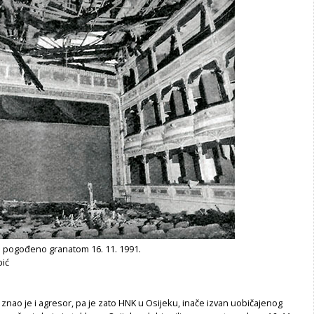
e pogođeno granatom 16. 11. 1991.
pić
 znao je i agresor, pa je zato HNK u Osijeku, inače izvan uobičajenog