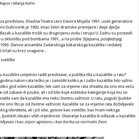
 Kapor i Marija Kohn
 za predstavu
Shadow
Teatra Lero Davora Mojaša 1991. uzeli generatore
eni Dubrovnik je 1992. imao četiri dramske premijere i dvije dječje
lazak u kazalište trošili su dragocjenu vodu i struju! U Zadru su postavili
u skloništu pod bombama 1991., a na probe
Stjepana, posljednjeg
1993. članovi ansambla Zadarskoga lutkarskoga kazališta i redatelj
 trčali su kroz snajpere...
i svetište
su kazališni umjetnici radili predstave, a publika išla u kazalište u ratu?
dina nakon rata teško je i zamisliti koliko je i zašto kazalište bilo važno
Koliko god volim kazalište, tek sam za vrijeme rata shvatila da ono ima veću
e od zabave ili pouke, ali i od bilo koje estetske kategorije koja mu se
hvatila sam da kazalište ima neku životnu važnost. U ratu,
pogubi ljudske
amo ono što je od životne važnosti. Kazalište se za vrijeme rata doživljavalo
kog identiteta, ali i još više, gotovo kao svetište, kao hram nekoga
 ljudskih ideala i viših vrijednosti. Stvaranje kazališta ili odlazak u kazalište
ivljavao i kao
otpor agresoru i kao borba za normalni život
.