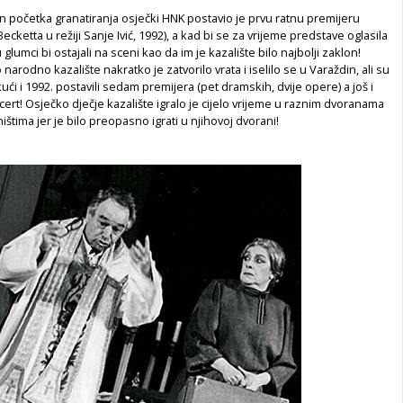
n početka granatiranja osječki HNK postavio je prvu ratnu premijeru
cketta u režiji Sanje Ivić, 1992), a kad bi se za vrijeme predstave oglasila
lumci bi ostajali na sceni kao da im je kazalište bilo najbolji zaklon!
arodno kazalište nakratko je zatvorilo vrata i iselilo se u Varaždin, ali su
kući i 1992. postavili sedam premijera (pet dramskih, dvije opere) a još i
ert! Osječko dječje kazalište igralo je cijelo vrijeme u raznim dvoranama
ištima jer je bilo preopasno igrati u njihovoj dvorani!