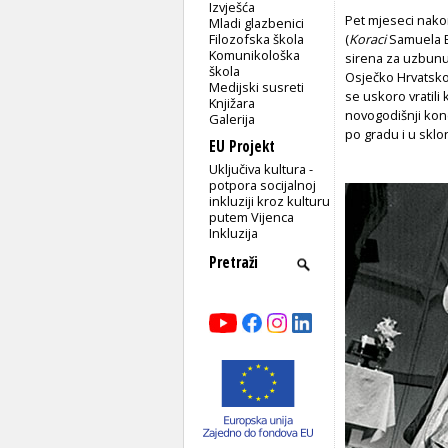
Izvješća
Pet mjeseci nako
Mladi glazbenici
Filozofska škola
(
Koraci
Samuela Be
Komunikološka
sirena za uzbunu g
škola
Osječko Hrvatsko n
Medijski susreti
se uskoro vratili 
Knjižara
novogodišnji konc
Galerija
po gradu i u sklon
EU Projekt
Uključiva kultura -
potpora socijalnoj
inkluziji kroz kulturu
putem Vijenca
Inkluzija