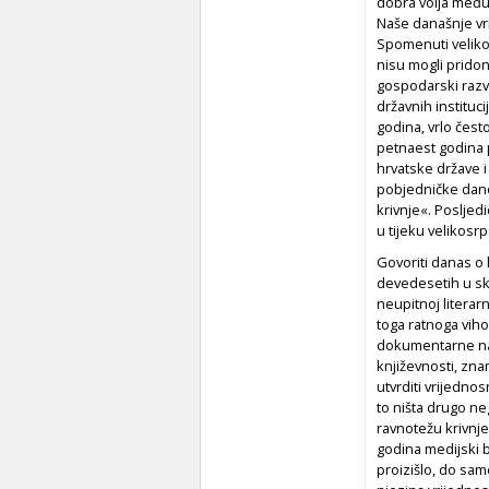
dobra volja među
Naše današnje vr
Spomenuti velikos
nisu mogli pridoni
gospodarski razvi
državnih instituci
godina, vrlo čest
petnaest godina 
hrvatske države i
pobjedničke dane.
krivnje«. Posljed
u tijeku velikosr
Govoriti danas o 
devedesetih u sklo
neupitnoj literar
toga ratnoga vihor
dokumentarne nar
književnosti, zna
utvrditi vrijedno
to ništa drugo ne
ravnotežu krivnje
godina medijski b
proizišlo, do sam