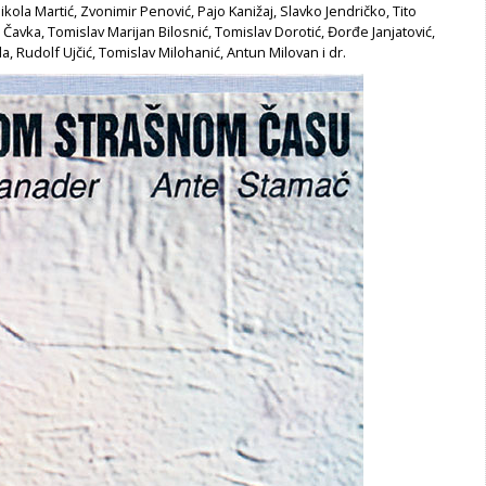
Nikola Martić, Zvonimir Penović, Pajo Kanižaj, Slavko Jendričko, Tito
e Čavka, Tomislav Marijan Bilosnić, Tomislav Dorotić, Đorđe Janjatović,
 Rudolf Ujčić, Tomislav Milohanić, Antun Milovan i dr.