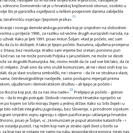
u, odnosno Domovinski rat je u hrvatskoj književnosti otisnuo, osobito u
olje što je pjesnička osjetljivost u teškim povijesnim danima zabilježila
[1]
, tanahnošću osjećaja i ljepotom jezika«.
racije i novoga demokratskoga poretka koji je iznjedren na slobodnim
orima u proljeće 1990., za razliku od većine drugih europskih naroda, na
uživali. Kako je ljeti 1991. pisao Antun Šoljan: »Kad je počelo, već sam
u da ću to doživjeti. A tako je lijepo počelo. Razumna, uljuđena promjena
 bez žrtava, bez revolucija. Kratko sam vrijeme bio sretan, ponovno pun
, kod nas se ne može ponoviti Poljska s Jaruzel­skim, ne može se desiti
e se dogoditi Rumunjska. Ne, nismo mislili da će sad sve biti lako, da će
i mlijeko. Znali smo da smo srušili komunizam, ali ne i vlast onih koji su
ali; da je vlast srušena simbolički, ne i stvarno – da će se struktura vlasti,
glavama, četrdesetgodišnje naslijeđe, samo postupno mijenjati prema
om, uljuđenom i demokratskom društvu – ali lijepo je počelo i
[2]
po tkozna koji put, da za nas ima nade«.
Prelijepo je počelo – gotovo
lno – da bi moglo potrajati. Slobodi i neovisnosti Hrvatske ispriječio se
 po kojem svi Srbi moraju živjeti u jednoj državi. Kako su Srbi živjeli i u
je bilo održati integralnu Jugoslaviju, bez Slovenije, s prirodnom srpskom
ogram iznjedrio vojnu agresiju s ciljem pacificiranja i uklanjanja hrvatske
nosno, pisao je Šoljan, »(...) komunizam je poput atomske katastrofe – i
 ostavlja pustoš. I taj režim koji nam je stratio cijeli život u borbi sa
, za kraj nas je ostavio ne samo na rubu gospodarskog ponora, nego nas