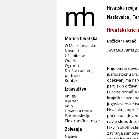
Hrvatska revija 
Naslovnica
,
Tem
Hrvatski krici
Matica hrvatska
Božidar Petrač
O Matici hrvatskoj
Hrvatska ratna p
Novosti
Učlanite se
Odjeli
Ogranci
Prijelomne deved
Društva prijatelja i
južnoistočnu druš
partneri
očekivanjima naro
Kontakt
partijskih državn
Izdavaštvo
Europe označila 
Knjige
krajolika sazdana
Vijenac
jugoslavenske tv
Kolo
Hrvatsku, popraće
Hrvatska revija
početkom devedes
Prirodoslovlje
Elektroničke knjige
i živio slobodno,
takvim okolnosti
Zbivanja
zatiranja samosvo
Najave
voljom hrvatskoga