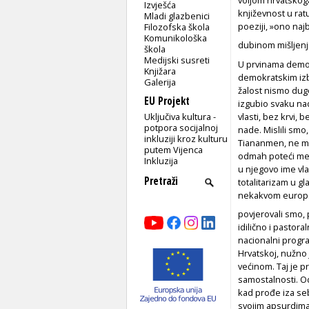
Izvješća
književnost u rat
Mladi glazbenici
poeziji, »ono najb
Filozofska škola
Komunikološka
dubinom mišljenja
škola
Medijski susreti
U prvinama demok
Knjižara
demokratskim izb
Galerija
žalost nismo dugo 
EU Projekt
izgubio svaku nad
Uključiva kultura -
vlasti, bez krvi,
potpora socijalnoj
nade. Mislili smo
inkluziji kroz kulturu
Tiananmen, ne mož
putem Vijenca
odmah poteći med 
Inkluzija
u njegovo ime vlad
totalitarizam u 
nekakvom europsk
povjerovali smo, 
idilično i pastora
nacionalni program
Hrvatskoj, nužno 
većinom. Taj je pr
samostalnosti. Od
kad prođe iza sebe
svojim apsurdima