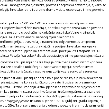
st u estetskom smislu ne može odoljeti protoku vremena. No to nipošto
oravaju mnogobrojna pjesnička, prozna i esejistička ostvarenja, a, kako se
tologija hrvatske ratne i poratne drame vidi, to osporavaju i mnogobrojna
atnih prilika iz 1991. do 1995. izazvao je osobitu osjetljivost u nizu
a i književnika različitih naraštaja, poetika i svjetonazora kao odgovor na
oja je posebno u području nekadašnje austrijske Vojne krajine bila
jiva. Ta je književnost u najvećoj mjeri bila borba s
ničkom riječju, povezivala je nacionalnu odgovornost s umijećem,
ničkim umijećem, ne zaboravljajući na povijest hrvatske i europske
voreći na susretu pjesnika s temom »Rat i poezija« 29. listopada 1991. u
 tekstu
Poezija i rat
Luko Paljetak usustavio je tri mogućnosti pjesništva u
ćnost nalazi u pisanju poezije koja je oblikovana ratom nizom »prizora i
mi nalaze konačno uobličenje« i stihovanom riječju i savršenstvom
čkog oblika sprječavaju rasap »svoga zbiljskog razorivog/razorenog
mogućnost vidi u pisanju poezije koja potiče rat, koja je huškačka; treću
pisanju pjesme koja se izričito protivi ratu ili u pisanju pjesme kao
u rata – u takvu vođenju »rata« pjesnik se zapravo bori s pjesničkom
 sam kao primarni stvaralac prihvaća prvu i treću mogućnost, a zazire od
me objavljuje kao dubrovački i izbjeglički pjesnik u slovensko-hrvatskoj
mi / Izbjegle pjesme
, tiskanoj u jesen 1991. u Ljub­ljani, gradu koji mu je
 utočište. Ta bi se razmatranja o odnosu poezije i rata mogla primijeniti