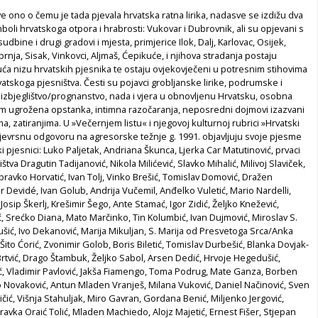
ve ono o čemu je tada pjevala hrvatska ratna lirika, nadasve se izdižu dva
oli hrvatskoga otpora i hrabrosti: Vukovar i Dubrovnik, ali su opjevani s
dbine i drugi gradovi i mjesta, primjerice Ilok, Dalj, Karlovac, Osijek,
brnja, Sisak, Vinkovci, Aljmaš, Ćepikuće, i njihova stradanja postaju
a nizu hrvatskih pjesnika te ostaju ovjekovječeni u potresnim stihovima
skoga pjesništva. Česti su pojavci grobljanske lirike, podrumske i
 izbjeglištvo/prognanstvo, nada i vjera u obnovljenu Hrvatsku, osobna
m ugrožena opstanka, intimna razočaranja, neposredni dojmovi izazvani
a, zatiranjima. U »Večernjem listu« i njegovoj kulturnoj rubrici »Hrvatski
jevrsnu odgovoru na agresorske težnje g. 1991. objavljuju svoje pjesme
i pjesnici: Luko Paljetak, Andriana Škunca, Ljerka Car Matutinović, prvaci
tva Dragutin Tadijanović, Nikola Milićević, Slavko Mihalić, Milivoj Slaviček,
bravko Horvatić, Ivan Tolj, Vinko Brešić, Tomislav Domović, Dražen
ir Devidé, Ivan Golub, Andrija Vučemil, Anđelko Vuletić, Mario Nardelli,
osip Škerlj, Krešimir Šego, Ante Stamać, Igor Zidić, Željko Knežević,
ć, Srećko Diana, Mato Marčinko, Tin Kolumbić, Ivan Dujmović, Miroslav S.
ušić, Ivo Dekanović, Marija Mikuljan, S. Marija od Presvetoga Srca/Anka
 Šito Ćorić, Zvonimir Golob, Boris Biletić, Tomislav Durbešić, Blanka Dovjak-
rtvić, Drago Štambuk, Željko Sabol, Arsen Dedić, Hrvoje Hegedušić,
ć, Vladimir Pavlović, Jakša Fiamengo, Toma Podrug, Mate Ganza, Borben
 Novaković, Antun Mladen Vranješ, Milana Vuković, Daniel Načinović, Sven
ičić, Višnja Stahuljak, Miro Gavran, Gordana Benić, Miljenko Jergović,
ravka Oraić Tolić, Mladen Machiedo, Alojz Majetić, Ernest Fišer, Stjepan