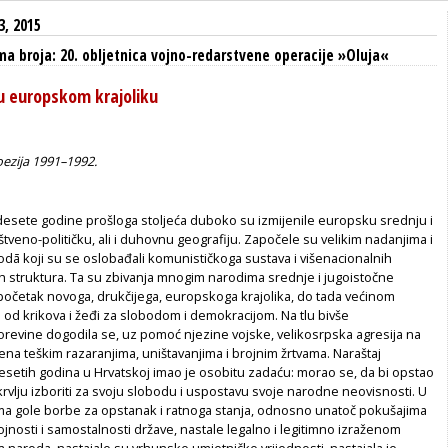
3, 2015
a broja: 20. obljetnica vojno-redarstvene operacije »Oluja«
 u europskom krajoliku
oezija 1991–1992.
esete godine prošloga stoljeća duboko su izmijenile europsku srednju i
tveno-političku, ali i duhovnu geografiju. Započele su velikim nadanjima i
dā koji su se oslobađali komunističkoga sustava i višenacionalnih
ih struktura. Ta su zbivanja mnogim narodima srednje i jugoistočne
početak novoga, drukčijega, europskoga krajolika, do tada većinom
 od krikova i žeđi za slobodom i demokracijom. Na tlu bivše
orevine dogodila se, uz pomoć njezine vojske, velikosrpska agresija na
na teškim razaranjima, uništavanjima i brojnim žrtvama. Naraštaj
etih godina u Hrvatskoj imao je osobitu zadaću: morao se, da bi opstao
 krvlju izboriti za svoju slobodu i uspostavu svoje narodne neovisnosti. U
ma gole borbe za opstanak i ratnoga stanja, odnosno unatoč pokušajima
jnosti i samostalnosti države, nastale legalno i legitimno izraženom
 naroda, nastajale su vrhunske umjetničke vrijednosti, nastajala je