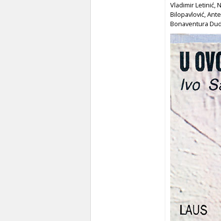
Vladimir Letinić, 
Bilopavlović, Ant
Bonaventura Duda,