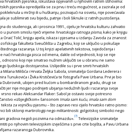
va hrvatskih pjesnika, iskustava opjevanih u njihovim ratnim stihovima:
atskih pjesnika opredijelila se za prvu i treću mogućnost, a zazirala je od
 pokleknula u mržnji ili u huškanju, pozivajući na osvetu, nije povećavala
jala je sublimirati svu bijedu, patnje i boli šiknule iz ratnih pustošenja.
jna do studenoga, ali i prosinca 1991., cijelu je hrvatsku kulturu zahvatio
e to u punom smislu riječi vrijeme
hrvatskoga ratnoga pisma
, kako je knjigu
a Oraić Tolić, knjigu apela, iskaza i pjesama u izdanju Zavoda za znanost
lozofskoga fakulteta Sveučilišta u Zagrebu, koji se uključio u pokušaje
ednoga razaranja. U toj knjizi apelativnih tekstova, svjedočenja i
e naći hrvatskoga pisca od imena, dakle od vrijednosti, koji se nije
i, odnosno koji nije smatrao nužnim uključiti se u obranu ne samo
go ljudskoga dostojanstva. Uslijedile su i prve smrti hrvatskih
na Milana Milišića i Hrvata Željka Sabola, snimatelja Gordana Lederera i
mira Tunukovića i Živka Krstičevića te fotografa Pave Urbana. Prvi je bio
na Dubrovnik, ubijen pred kućom u bombardiranom gradu, drugi se
čiti jer nije mogao podnijeti ubijanja nedužnih ljudi i razaranja svoje
o vrsno rekao Aleksandar Flaker: Sabol je ostavio svoje potresno
očanstvo »izbjegličkom« šansonom
Imala sam kuću, imala sam dom
teksta za vojničku pjesmu – što zapravo resi cijelo hrvatsko ratno pismo:
ici bili skloniji martirologiji nego militantnosti: golgotskoj simbolici nego
[7]
brani gradova negoli pozivima na odmazdu«.
Televizijske snimatelje
titi po njihovim televizijskim izvješćima s prve crte bojišta, a Pavu Urbana
afijama razaranoga Dubrovnika.