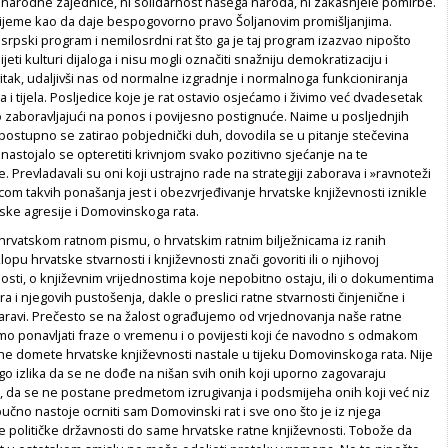
narodne zajednice, ni solidarnost našega naroda, ni zakasnjele pomirbe.
ijeme kao da daje bespogovorno pravo Šoljanovim promišljanjima.
rpski program i nemilosrdni rat što ga je taj program izazvao nipošto
jeti kulturi dijaloga i nisu mogli označiti snažniju demokratizaciju i
tak, udaljivši nas od normalne izgradnje i normalnoga funkcioniranja
ja i tijela. Posljedice koje je rat ostavio osjećamo i živimo već dvadesetak
o zaboravljajući na ponos i povijesno postignuće. Naime u posljednjih
postupno se zatirao pobjednički duh, dovodila se u pitanje stečevina
 nastojalo se opteretiti krivnjom svako pozitivno sjećanje na te
 Prevladavali su oni koji ustrajno rade na strategiji zaborava i »ravnoteži
icom takvih ponašanja jest i obezvrjeđivanje hrvatske književnosti iznikle
pske agresije i Domovinskoga rata.
hrvatskom ratnom pismu, o hrvatskim ratnim bilježnicama iz ranih
pu hrvatske stvarnosti i književnosti znači govoriti ili o njihovoj
nosti, o književnim vrijednostima koje nepobitno ostaju, ili o dokumentima
a i njegovih pustošenja, dakle o preslici ratne stvarnosti činjenične i
avi. Prečesto se na žalost ograđujemo od vrjednovanja naše ratne
mo ponavljati fraze o vremenu i o povijesti koji će navodno s odmakom
sne domete hrvatske književnosti nastale u tijeku Domovinskoga rata. Nije
go izlika da se ne dođe na nišan svih onih koji uporno zagovaraju
, da se ne postane predmetom izrugivanja i podsmijeha onih koji već niz
učno nastoje ocrniti sam Domovinski rat i sve ono što je iz njega
e političke državnosti do same hrvatske ratne književnosti. Tobože da