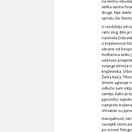
na većinu iskusta
velika većina hrv
druge. Nije dakle
spiralu zla. Nasto
U razdoblju od ru
ratni slog. Bilo j
naslovila Dubravk
o književnosti Fi
obrane od bespošt
molbenica teško j
odazvao povijest
svojega etnosa ne
književnika, Srbi
Žarka Kaića, Tiho
žrtvom agresije 
odlučio sam isklju
zemlje. Kako je t
pjesničko svjed
namjesto tražena 
»hrvatski su pjesn
marcijalnosti, o
zauvijek ćemo pam
po vrsnim fotogr