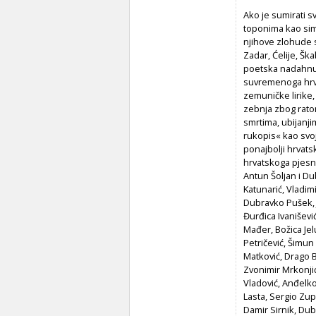
Ako je sumirati s
toponima kao simb
njihove zlohude su
Zadar, Ćelije, Ška
poetska nadahnuć
suvremenoga hrvat
zemuničke lirike,
zebnja zbog rato
smrtima, ubijanjim
rukopis« kao svo
ponajbolji hrvatsk
hrvatskoga pjesniš
Antun Šoljan i Du
Katunarić, Vladim
Dubravko Pušek, J
Đurđica Ivaniševi
Mađer, Božica Jel
Petričević, Šimun
Matković, Drago B
Zvonimir Mrkonji
Vladović, Anđelko
Lasta, Sergio Zup
Damir Sirnik, Dub