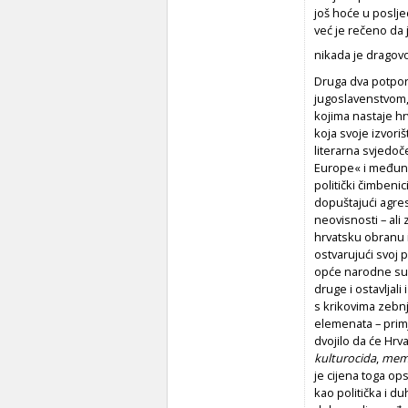
još hoće u poslje
već je rečeno da 
nikada je dragovo
Druga dva potporn
jugoslavenstvom, 
kojima nastaje hr
koja svoje izvori
literarna svjedo
Europe« i međuna
politički čimbenic
dopuštajući agres
neovisnosti – al
hrvatsku obranu i
ostvarujući svoj p
opće narodne sudb
druge i ostavljal
s krikovima zebnj
elemenata – primje
dvojilo da će Hrv
kulturocida
,
mem
je cijena toga op
kao politička i du