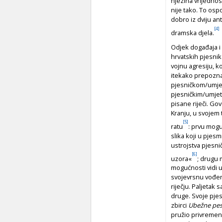
njezina vrijedno
nije tako. To osp
dobro iz dviju an
[4]
dramska djela.
Odjek događaja i r
hrvatskih pjesnik
vojnu agresiju, k
itekako prepoznatl
pjesničkom/umjet
pjesničkim/umjet
pisane riječi. Go
Kranju, u svojem
[5]
ratu
: prvu mogu
slika koji u pjes
ustrojstva pjesni
[6]
uzora«
; drugu 
mogućnosti vidi u 
svojevrsnu vođenj
riječju. Paljetak
druge. Svoje pjes
zbirci
Ubežne pes
pružio privremeno