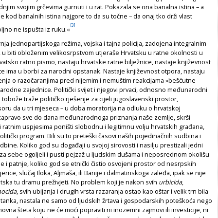
dnjim svojim grčevima gurnuti i u rat. Pokazala se ona banalna istina – a
je kod banalnih istina najgore to da su točne – da onaj tko drži vlast
[3]
ljno ne ispušta iz ruku.«
ja jednopartijskoga režima, vojska i tajna policija, zadojena integralnim
u biti obloženim velikosrpstvom utjeraše Hrvatsku u ratne okolnosti u
vatsko ratno pismo, nastaju hrvatske ratne bilježnice, nastaje književnost
šte ima u borbi za narodni opstanak. Nastaje književnost otpora, nastaju
čenja o razočaranjima pred nijemim i nemuštim reakcijama »bešćutne
rodne zajednice. Politički svijet i njegovi prvaci, odnosno međunarodni
i tobože traže političko rješenje za cijeli jugoslavenski prostor,
oru da u tri mjeseca – u doba moratorija na odluku o hrvatskoj
i zapravo sve do dana međunarodnoga priznanja naše zemlje, skrši
 ratnim uspjesima poništi slobodnu i legitimnu volju hrvatskih građana,
olitički program. Bili su to preteški časovi naših pojedinačnih sudbina i
ine. Koliko god su događaji u svojoj sirovosti i nasilju prestizali jedni
i iza sebe ogoljeli i pusti pejzaž u ljudskim dušama i neposrednom okolišu
e i patnje, koliko god se etnički čistio osvojeni prostor od nesrpskih
rice, slučaj Iloka, Aljmaša, ili Banije i dalmatinskoga zaleđa, ipak se nije
atska tu dramu preživjeti. No problem koji je nakon svih
urbicida
,
ocida
, svih ubijanja i drugih vrsta razaranja ostao kao oštar i velik trn bila
stanka, nastala ne samo od ljudskih žrtava i gospodarskih poteškoća nego
hovna šteta koju ne će moći popraviti ni inozemni zajmovi ili investicije, ni