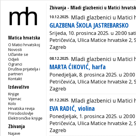
Zbivanja
-
Mladi glazbenici u Matici hrvatsk
10.12.2025.
Mladi glazbenici u Matici 
GLAZBENA ŠKOLA JASTREBARSKO
Srijeda, 10. prosinca 2025. u 20:00 sa
Matica hrvatska
Petričevića, Ulica Matice hrvatske 2,
O Matici hrvatskoj
Zagreb
Novosti
Učlanite se
08.12.2025.
Mladi glazbenici u Matici 
Odjeli
Ogranci
MARTA ĆIKOVIĆ, harfa
Društva prijatelja i
partneri
Ponedjeljak, 8. prosinca 2025. u 20:00
Kontakt
Petričevića, Ulica Matice hrvatske 2,
Izdavaštvo
Zagreb
Knjige
Vijenac
01.12.2025.
Mladi glazbenici u Matici 
Kolo
EVA RADIĆ, violina
Hrvatska revija
Prirodoslovlje
Ponedjeljak, 1. prosinca 2025. u 20:00
Elektroničke knjige
Petričevića, Ulica Matice hrvatske 2,
Zbivanja
Zagreb
Najave