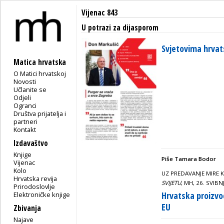
Vijenac 843
U potrazi za dijasporom
Svjetovima hrvat
Matica hrvatska
O Matici hrvatskoj
Novosti
Učlanite se
Odjeli
Ogranci
Društva prijatelja i
partneri
Kontakt
Izdavaštvo
Knjige
Piše Tamara Bodor
Vijenac
Kolo
UZ PREDAVANJE MIRE
Hrvatska revija
SVIJETU
, MH, 26. SVIBN
Prirodoslovlje
Hrvatska proizvo
Elektroničke knjige
EU
Zbivanja
Najave