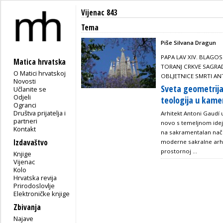
Vijenac 843
Tema
Piše Silvana Dragun
PAPA LAV XIV. BLAGO
Matica hrvatska
TORANJ CRKVE SAGRAD
O Matici hrvatskoj
OBLJETNICE SMRTI AN
Novosti
Sveta geometrija
Učlanite se
Odjeli
teologija u kam
Ogranci
Društva prijatelja i
Arhitekt Antoni Gaudí 
partneri
novo s temeljnom idej
Kontakt
na sakramentalan nači
Izdavaštvo
moderne sakralne arhi
prostornoj ...
Knjige
Vijenac
Kolo
Hrvatska revija
Prirodoslovlje
Elektroničke knjige
Zbivanja
Najave