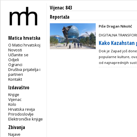
Vijenac 843
Reportaža
Piše Dragan Nikolić
DIGITALNA TRANSFORM
Matica hrvatska
Kako Kazahstan g
O Matici hrvatskoj
Novosti
Dok je Zapad još don
Učlanite se
popularne kulture, ova
Odjeli
od najnaprednijih sust
Ogranci
Društva prijatelja i
partneri
Kontakt
Izdavaštvo
Knjige
Vijenac
Kolo
Hrvatska revija
Prirodoslovlje
Elektroničke knjige
Zbivanja
Najave