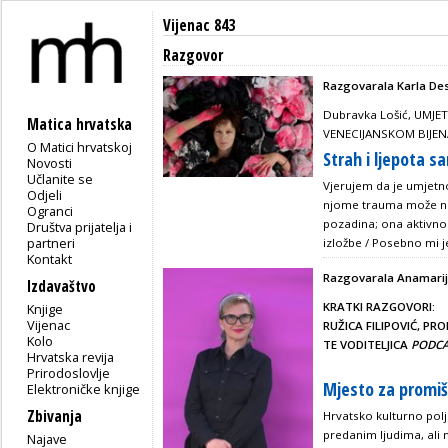
Vijenac 843
Razgovor
Razgovarala Karla De
Dubravka Lošić, UMJE
Matica hrvatska
VENECIJANSKOM BIJE
O Matici hrvatskoj
Strah i ljepota 
Novosti
Učlanite se
Vjerujem da je umjetno
Odjeli
njome trauma može nadv
Ogranci
pozadina; ona aktivno
Društva prijatelja i
partneri
izložbe / Posebno mi j
Kontakt
Razgovarala Anamarij
Izdavaštvo
KRATKI RAZGOVORI:
Knjige
Vijenac
RUŽICA FILIPOVIĆ, P
Kolo
TE VODITELJICA
PODC
Hrvatska revija
Prirodoslovlje
Mjesto za promišl
Elektroničke knjige
Zbivanja
Hrvatsko kulturno polj
predanim ljudima, ali 
Najave