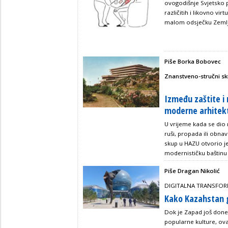
ovogodišnje Svjetsko
različitih i likovno 
malom odsječku Zeml
Piše Borka Bobovec
Znanstveno-stručni s
Između zaštite i 
moderne arhitek
U vrijeme kada se dio
ruši, propada ili obnav
skup u HAZU otvorio je 
modernističku baštinu 
Piše Dragan Nikolić
DIGITALNA TRANSFORM
Kako Kazahstan g
Dok je Zapad još don
popularne kulture, ova