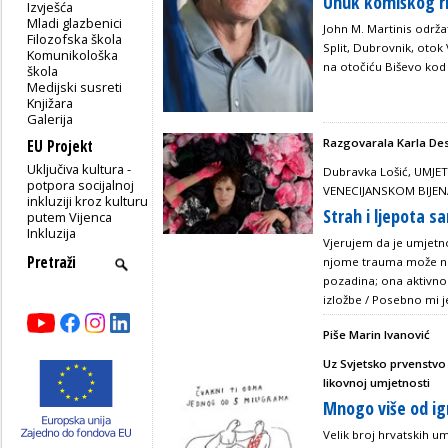
Unuk komiškog ri
Izvješća
Mladi glazbenici
John M. Martinis održat
Filozofska škola
Split, Dubrovnik, otok 
Komunikološka
na otočiću Biševo ko
škola
Medijski susreti
Knjižara
Galerija
Razgovarala Karla De
EU Projekt
Uključiva kultura -
Dubravka Lošić, UMJE
potpora socijalnoj
VENECIJANSKOM BIJE
inkluziji kroz kulturu
Strah i ljepota 
putem Vijenca
Inkluzija
Vjerujem da je umjetno
njome trauma može nadv
pozadina; ona aktivno
izložbe / Posebno mi j
Piše Marin Ivanović
Uz Svjetsko prvenstv
likovnoj umjetnosti
Mnogo više od ig
Velik broj hrvatskih 