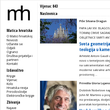
Vijenac 843
Naslovnica
Piše Silvana Dragun
PAPA LAV XIV. BLAGO
Matica hrvatska
TORANJ CRKVE SAGRAD
O Matici hrvatskoj
OBLJETNICE SMRTI AN
Novosti
Sveta geometrija
Učlanite se
Odjeli
teologija u kam
Ogranci
Društva prijatelja i
Arhitekt Antoni Gaudí 
partneri
novo s temeljnom idej
Kontakt
na sakramentalan nači
Izdavaštvo
moderne sakralne arhi
prostornoj ...
Knjige
Vijenac
Priredila Gloria Lujano
Kolo
Hrvatska revija
Dobitnik Nobelove nag
Prirodoslovlje
John M. Martinis u pos
Elektroničke knjige
niz predavanja, dodjel
Zbivanja
povratak korijenima n
Najave