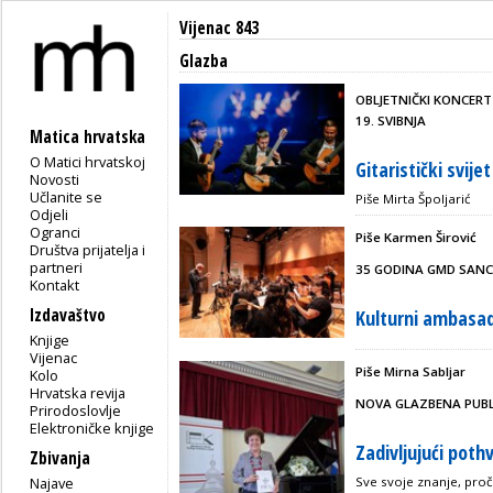
Vijenac 843
Glazba
OBLJETNIČKI KONCER
19. SVIBNJA
Matica hrvatska
O Matici hrvatskoj
Gitaristički svije
Novosti
Učlanite se
Piše Mirta Špoljarić
Odjeli
Ogranci
Piše Karmen Širović
Društva prijatelja i
partneri
35 GODINA GMD SANCT
Kontakt
Izdavaštvo
Kulturni ambasad
Knjige
Vijenac
Piše Mirna Sabljar
Kolo
Hrvatska revija
NOVA GLAZBENA PUBLI
Prirodoslovlje
Elektroničke knjige
Zadivljujući poth
Zbivanja
Najave
Sve svoje znanje, proči