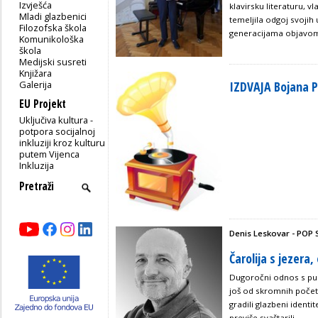
Izvješća
klavirsku literaturu, v
Mladi glazbenici
temeljila odgoj svojih
Filozofska škola
generacijama objavom
Komunikološka
škola
Medijski susreti
Knjižara
Galerija
IZDVAJA Bojana P
EU Projekt
Uključiva kultura -
potpora socijalnoj
inkluziji kroz kulturu
putem Vijenca
Inkluzija
Denis Leskovar - POP
Čarolija s jezera
Dugoročni odnos s pub
još od skromnih počet
gradili glazbeni identit
previše svaštarili