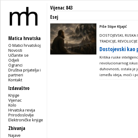
Vijenac 843
Esej
Piše Stipe Kljajić
DOSTOJEVSKI, RUSKA 
Matica hrvatska
TRADICIJE, REVOLUCIJ
O Matici hrvatskoj
Dostojevski kao p
Novosti
Učlanite se
Kritika ruske intelige
Odjeli
revolucionarnog iskus
Ogranci
duhovnosti, ostala je 
Društva prijatelja i
partneri
između ideja, moći i 
Kontakt
Izdavaštvo
Knjige
Vijenac
Kolo
Hrvatska revija
Prirodoslovlje
Elektroničke knjige
Zbivanja
Najave