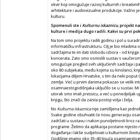
okvir koji omogućuje razvoj kulturnih i kreativnih
arhitekture i audiovizualne produkcije. Važno je
kulturu.
Spomenuli ste i
Kulturnu iskaznicu,
projekt na 
kulture i medija dugo radili. Kakvi su prvi po
Na tom smo projektu radili godinu i pol u suradn
informatičku infrastrukturu. Cilj je bio mladima
sadržajima te im dati slobodu izbora – od knjiga 
koncerata. Zato smo osmislili sustav s vaučerom
omogućuje pregled svih uključenih sadržaja i pa
oko 80 subjekata, među kojima su kinolanci, knj
lokacijama diljem Hrvatske, s tim da neki poput 
zemlje. Već u prvim danima pokazao se velik inte
osamnaestogodišnjaka uključilo se u sustav. Mi s
utorak smo imali
pressicu
, a već u ponedjeljak 
knjigu, što znači da zaista postoji volja i želja.
No
Kulturna iskaznica
nije zamišljena kao jedno
Svake godine obuhvatit će novu generaciju osamn
zadržati u sustavu i nakon punoljetnosti kroz ra
programe. Želimo da aplikacija postane mjesto n
događanja i lakše sudjelovati u kulturnom životu.
Godišnje imamo oko 35–40 tisuća osamnaestogod