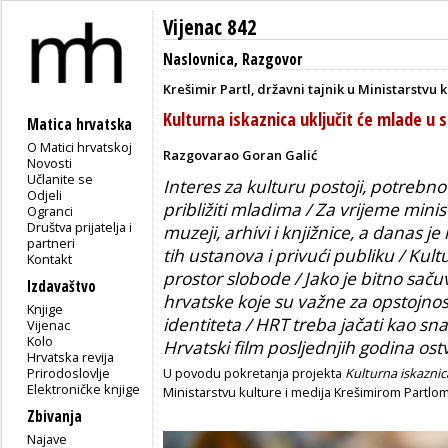
Vijenac 842
Naslovnica
,
Razgovor
Krešimir Partl, državni tajnik u Ministarstvu 
Kulturna iskaznica uključit će mlade u 
Matica hrvatska
O Matici hrvatskoj
Razgovarao Goran Galić
Novosti
Učlanite se
Interes za kulturu postoji, potrebn
Odjeli
približiti mladima / Za vrijeme minis
Ogranci
Društva prijatelja i
muzeji, arhivi i knjižnice, a danas je
partneri
tih ustanova i privući publiku / Kul
Kontakt
prostor slobode / Jako je bitno sačuv
Izdavaštvo
hrvatske koje su važne za opstojnos
Knjige
identiteta / HRT treba jačati kao sn
Vijenac
Kolo
Hrvatski film posljednjih godina os
Hrvatska revija
Prirodoslovlje
U povodu pokretanja projekta
Kulturna iskazni
Elektroničke knjige
Ministarstvu kulture i medija Krešimirom Partlom
Zbivanja
Najave