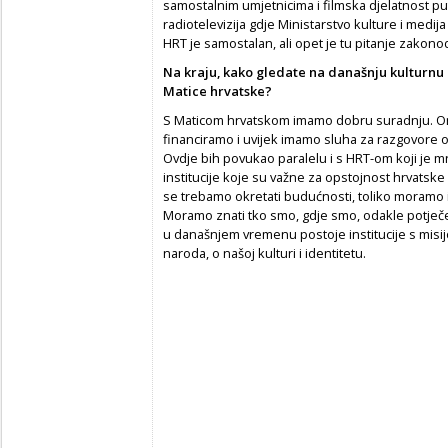
samostalnim umjetnicima i filmska djelatnost p
radiotelevizija gdje Ministarstvo kulture i medi
HRT je samostalan, ali opet je tu pitanje zakon
Na kraju, kako gledate na današnju kulturnu 
Matice hrvatske?
S Maticom hrvatskom imamo dobru suradnju. On
financiramo i uvijek imamo sluha za razgovore 
Ovdje bih povukao paralelu i s HRT-om koji je mn
institucije koje su važne za opstojnost hrvatske 
se trebamo okretati budućnosti, toliko moramo i
Moramo znati tko smo, gdje smo, odakle potječem
u današnjem vremenu postoje institucije s misij
naroda, o našoj kulturi i identitetu.