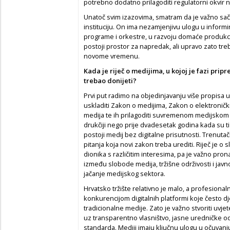
potrebno dodatno prilagoditi regulatorni okvir
Unatoč svim izazovima, smatram da je važno sa
instituciju. On ima nezamjenjivu ulogu u informi
programe i orkestre, u razvoju domaće produkcije
postoji prostor za napredak, ali upravo zato treb
novome vremenu.
Kada je riječ o medijima, u kojoj je fazi pri
trebao donijeti?
Prvi put radimo na objedinjavanju više propisa u 
uskladiti Zakon o medijima, Zakon o elektroničk
medija te ih prilagoditi suvremenom medijskom 
drukčiji nego prije dvadesetak godina kada su ti z
postoji medij bez digitalne prisutnosti. Trenuta
pitanja koja novi zakon treba urediti. Riječ je o
dionika s različitim interesima, pa je važno pron
između slobode medija, tržišne održivosti i javno
jačanje medijskog sektora.
Hrvatsko tržište relativno je malo, a profesionaln
konkurencijom digitalnih platformi koje često dje
tradicionalne medije. Zato je važno stvoriti uvje
uz transparentno vlasništvo, jasne uredničke o
standarda. Mediji imaju ključnu ulogu u očuvan