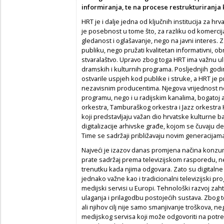
informiranja, te na procese restrukturiranja k
HRT je i dalje jedna od ključnih institucija za hrv
je posebnost u tome što, za razliku od komercija
gledanost i oglašavanje, nego na javni interes. 
publiku, nego pružati kvalitetan informativni, ob
stvaralaštvo. Upravo zbog toga HRT ima važnu u
dramskih i kulturnih programa. Posljednjih godina
ostvarile uspjeh kod publike i struke, a HRT je
nezavisnim producentima. Njegova vrijednost n
programu, nego i u radijskim kanalima, bogatoj 
orkestra, Tamburaškog orkestra i Jazz orkestra 
koji predstavljaju važan dio hrvatske kulturne 
digitalizacije arhivske građe, kojom se čuvaju de
Time se sadržaji približavaju novim generacijama
Najveći je izazov danas promjena načina konzum
prate sadržaj prema televizijskom rasporedu, ne
trenutku kada njima odgovara. Zato su digitalne
jednako važne kao i tradicionalni televizijski pr
medijski servisi u Europi. Tehnološki razvoj zaht
ulaganja i prilagodbu postojećih sustava. Zbog t
ali njihov cilj nije samo smanjivanje troškova, n
medijskog servisa koji može odgovoriti na potre