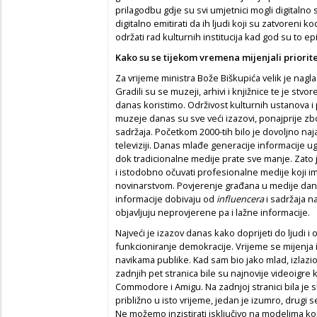
prilagodbu gdje su svi umjetnici mogli digitalno s
digitalno emitirati da ih ljudi koji su zatvoreni 
održati rad kulturnih institucija kad god su to 
Kako su se tijekom vremena mijenjali priorite
Za vrijeme ministra Bože Biškupića velik je nagl
Gradili su se muzeji, arhivi i knjižnice te je stvo
danas koristimo. Održivost kulturnih ustanova i p
muzeje danas su sve veći izazovi, ponajprije 
sadržaja. Početkom 2000-tih bilo je dovoljno najav
televiziji. Danas mlađe generacije informacije
dok tradicionalne medije prate sve manje. Zato
i istodobno očuvati profesionalne medije koji i
novinarstvom. Povjerenje građana u medije dan
informacije dobivaju od
influencera
i sadržaja n
objavljuju neprovjerene pa i lažne informacije.
Najveći je izazov danas kako doprijeti do ljudi i o
funkcioniranje demokracije. Vrijeme se mijenja i
navikama publike. Kad sam bio jako mlad, izlazi
zadnjih pet stranica bile su najnovije videoigre 
Commodore i Amigu. Na zadnjoj stranici bila je sli
približno u isto vrijeme, jedan je izumro, drugi s
Ne možemo inzistirati isključivo na modelima koj