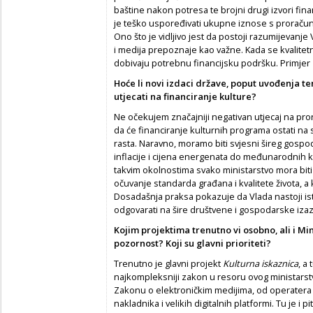
baštine nakon potresa te brojni drugi izvori finan
je teško uspoređivati ukupne iznose s proračuni
Ono što je vidljivo jest da postoji razumijevanje
i medija prepoznaje kao važne. Kada se kvalitet
dobivaju potrebnu financijsku podršku. Primjer z
Hoće li novi izdaci države, poput uvođenja t
utjecati na financiranje kulture?
Ne očekujem značajniji negativan utjecaj na pror
da će financiranje kulturnih programa ostati na 
rasta. Naravno, moramo biti svjesni šireg gospo
inflacije i cijena energenata do međunarodnih kr
takvim okolnostima svako ministarstvo mora biti 
očuvanje standarda građana i kvalitete života, a 
Dosadašnja praksa pokazuje da Vlada nastoji ist
odgovarati na šire društvene i gospodarske iza
Kojim projektima trenutno vi osobno, ali i Min
pozornost? Koji su glavni prioriteti?
Trenutno je glavni projekt
Kulturna iskaznica
, a
najkompleksniji zakon u resoru ovog ministarstva
Zakonu o elektroničkim medijima, od operatera 
nakladnika i velikih digitalnih platformi. Tu je i p