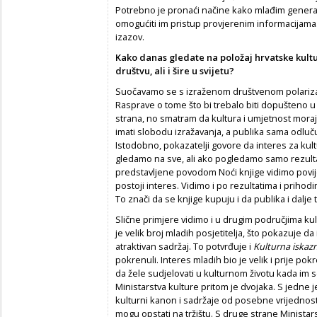
Potrebno je pronaći načine kako mlađim generacij
omogućiti im pristup provjerenim informacijama.
izazov.
Kako danas gledate na položaj hrvatske kultu
društvu, ali i šire u svijetu?
Suočavamo se s izraženom društvenom polarizaci
Rasprave o tome što bi trebalo biti dopušteno u 
strana, no smatram da kultura i umjetnost moraj
imati slobodu izražavanja, a publika sama odlučuje š
Istodobno, pokazatelji govore da interes za kultu
gledamo na sve, ali ako pogledamo samo rezultat
predstavljene povodom Noći knjige vidimo povije
postoji interes. Vidimo i po rezultatima i prihodi
To znači da se knjige kupuju i da publika i dalje t
Slične primjere vidimo i u drugim područjima ku
je velik broj mladih posjetitelja, što pokazuje da
atraktivan sadržaj. To potvrđuje i
Kulturna iskazn
pokrenuli. Interes mladih bio je velik i prije pok
da žele sudjelovati u kulturnom životu kada im 
Ministarstva kulture pritom je dvojaka. S jedne j
kulturni kanon i sadržaje od posebne vrijednosti 
mogu opstati na tržištu. S druge strane Ministars