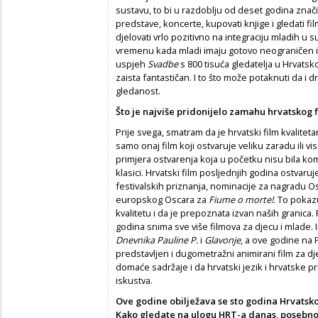
sustavu, to bi u razdoblju od deset godina značil
predstave, koncerte, kupovati knjige i gledati fi
djelovati vrlo pozitivno na integraciju mladih u 
vremenu kada mladi imaju gotovo neograničen izbo
uspjeh
Svadbe
s 800 tisuća gledatelja u Hrvatskoj 
zaista fantastičan. I to što može potaknuti da i 
gledanost.
Što je najviše pridonijelo zamahu hrvatskog 
Prije svega, smatram da je hrvatski film kvalitet
samo onaj film koji ostvaruje veliku zaradu ili v
primjera ostvarenja koja u početku nisu bila kom
klasici. Hrvatski film posljednjih godina ostva
festivalskih priznanja, nominacije za nagradu O
europskog Oscara za
Fiume o morte!
. To pokaz
kvalitetu i da je prepoznata izvan naših granica
godina snima sve više filmova za djecu i mlade
Dnevnika Pauline P.
i
Glavonje
, a ove godine na 
predstavljen i dugometražni animirani film za d
domaće sadržaje i da hrvatski jezik i hrvatske pr
iskustva.
Ove godine obilježava se sto godina Hrvatsko
Kako gledate na ulogu HRT-a danas, posebno 