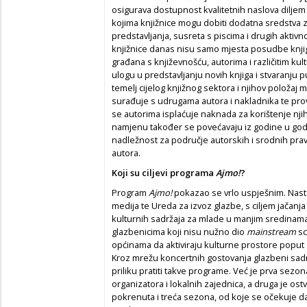
osigurava dostupnost kvalitetnih naslova dilje
kojima knjižnice mogu dobiti dodatna sredstva za
predstavljanja, susreta s piscima i drugih aktivno
knjižnice danas nisu samo mjesta posudbe knjiga
građana s književnošću, autorima i različitim ku
ulogu u predstavljanju novih knjiga i stvaranju pu
temelj cijelog knjižnog sektora i njihov položaj 
surađuje s udrugama autora i nakladnika te pro
se autorima isplaćuje naknada za korištenje njih
namjenu također se povećavaju iz godine u godi
nadležnost za područje autorskih i srodnih prav
autora.
Koji su ciljevi programa
Ajmo!
?
Program
Ajmo!
pokazao se vrlo uspješnim. Nastao
medija te Ureda za izvoz glazbe, s ciljem jačan
kulturnih sadržaja za mlade u manjim sredinama. 
glazbenicima koji nisu nužno dio
mainstream
sc
općinama da aktiviraju kulturne prostore poput d
Kroz mrežu koncertnih gostovanja glazbeni sadr
priliku pratiti takve programe. Već je prva sezon
organizatora i lokalnih zajednica, a druga je ostv
pokrenuta i treća sezona, od koje se očekuje dalj