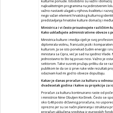
kulturne ponude. Istodobno su važni i domaćoj 
najkvalitetnijim programima na jedinstvenim lo
važno nastaviti ulagati u njihovu kvalitetu i razv
nego važan element hrvatskog kulturnog identite
predstavljanja hrvatske kulture domaćoj i među
Ministrica i vi često prisustvujete različiti
Kako usklađujete administrativne obveze s 
Ministrica kulture i medija cijeli je svoj profesio
diplomirala violinu, francuski jezik i komparativnu
kulturom. Ja se isto ponekad čudim energiji i snaz
ministara sa Cipra, već je sad na sjednici Vlade.
jednostavno to što taj posao nosi. Važno je os
sektorom. Takvi susreti pružaju priliku da se ra
publikom te da se iz prve ruke vide rezultati pr
odazivam kad mi god to obveze dopuštaju.
Kakav je danas proračun za kulturu u odnosu 
dvadesetak godina i kakve su projekcije za 
Proračun za kulturu kontinuirano raste od poč
i ministrice Nine Obuljen Koržinek. Često se spo
oko 0,48 posto državnog proračuna, no usporedb
oprezno jer su se način planiranja i struktura 
proračun uključena sredstva iz europskih fondo