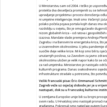
U Ministarstvu sam od 2004. i teško je uspoređiv
protekla dva desetljeća promijenili su se tehnol
upravljanje projektima i procesi donošenja odlu
ni umjetne inteligencije. Imali smo
Večernji
i
Jutar
polako počela pojava portala kojih danas ima o
razdoblju u svijetu, što je omogućavalo dugoro
nizom globalnih kriza – od ratova i geopolitički
izazova. Mandate vlade premijera Andreja Plenko
Zagrebu i na Banovini te energetska kriza, što je
u izvanrednim okolnostima. U jeku pandemije d
suočile dvije velike krize. Mi koji smo bili tu 
unutarnjih poslova, sa Zavodom za javno zdravst
okolnostima uložen je velik napor kako bi se očuv
za rad umjetnika. Ministarstvo je nastojalo održat
kulturnih programa. Danas svakodnevno svjedo
infrastrukture stradale u potresima, što potvrđuj
Veliki francuski pisac Éric-Emmanuel Schmitt
Zagreb veže uz osjećaj slobode jer je u vri
nastupati, dok su u Francuskoj kulturne instit
U zemljama Europske unije bili su brojni prosvj
svom radu. U Hrvatskoj smo nastojali pronaći n
građanima. Pokrenuli smo natječaje putem Euro