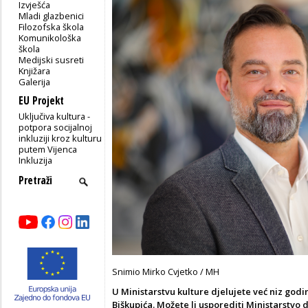
Izvješća
Mladi glazbenici
Filozofska škola
Komunikološka
škola
Medijski susreti
Knjižara
Galerija
EU Projekt
Uključiva kultura -
potpora socijalnoj
inkluziji kroz kulturu
putem Vijenca
Inkluzija
Snimio Mirko Cvjetko / MH
U Ministarstvu kulture djelujete već niz god
Biškupića. Možete li usporediti Ministarstvo 