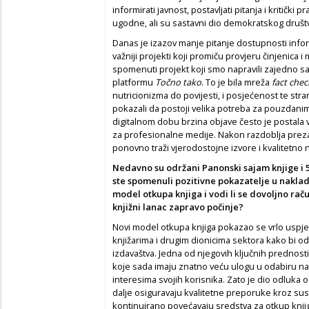
informirati javnost, postavljati pitanja i kritički pra
ugodne, ali su sastavni dio demokratskog društv
Danas je izazov manje pitanje dostupnosti inform
važniji projekti koji promiču provjeru činjenica 
spomenuti projekt koji smo napravili zajedno s
platformu
Točno tako
. To je bila mreža
fact
chec
nutricionizma do povijesti, i posjećenost te strani
pokazali da postoji velika potreba za pouzdani
digitalnom dobu brzina objave često je postala va
za profesionalne medije. Nakon razdoblja preza
ponovno traži vjerodostojne izvore i kvalitetno 
Nedavno su održani Panonski sajam knjige i 5.
ste spomenuli pozitivne pokazatelje u nakla
model otkupa knjiga i vodi li se dovoljno raču
knjižni lanac zapravo počinje?
Novi model otkupa knjiga pokazao se vrlo uspješ
knjižarima i drugim dionicima sektora kako bi od
izdavaštva. Jedna od njegovih ključnih prednosti
koje sada imaju znatno veću ulogu u odabiru n
interesima svojih korisnika. Zato je dio odluka o
dalje osiguravaju kvalitetne preporuke kroz sus
kontinuirano povećavaju sredstva za otkup knji