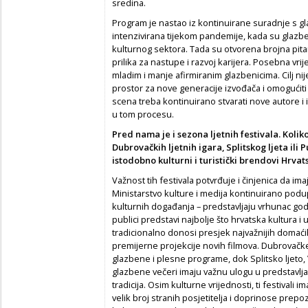
sredina.
Program je nastao iz kontinuirane suradnje s 
intenzivirana tijekom pandemije, kada su glazbe
kulturnog sektora. Tada su otvorena brojna pita
prilika za nastupe i razvoj karijera. Posebna v
mladim i manje afirmiranim glazbenicima. Cilj nij
prostor za nove generacije izvođača i omogućit
scena treba kontinuirano stvarati nove autore i
u tom procesu.
Pred nama je i sezona ljetnih festivala. Kolik
Dubrovačkih ljetnih igara, Splitskog ljeta ili P
istodobno kulturni i turistički brendovi Hrvat
Važnost tih festivala potvrđuje i činjenica da ima
Ministarstvo kulture i medija kontinuirano pod
kulturnih događanja – predstavljaju vrhunac godi
publici predstavi najbolje što hrvatska kultura i 
tradicionalno donosi presjek najvažnijih domaćih
premijerne projekcije novih filmova. Dubrovačke
glazbene i plesne programe, dok Splitsko ljeto
glazbene večeri imaju važnu ulogu u predstavljanj
tradicija. Osim kulturne vrijednosti, ti festivali
velik broj stranih posjetitelja i doprinose prep