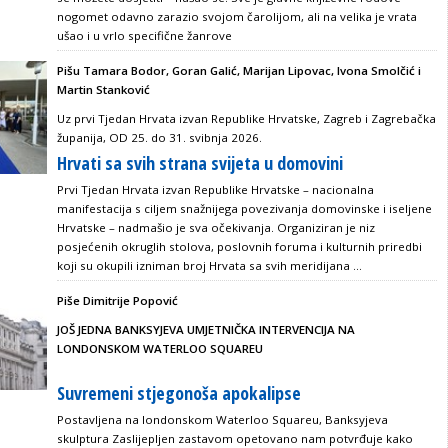
nogomet odavno zarazio svojom čarolijom, ali na velika je vrata
ušao i u vrlo specifične žanrove
Pišu Tamara Bodor, Goran Galić, Marijan Lipovac, Ivona Smolčić i
Martin Stanković
Uz prvi Tjedan Hrvata izvan Republike Hrvatske, Zagreb i Zagrebačka
županija, OD 25. do 31. svibnja 2026.
Hrvati sa svih strana svijeta u domovini
Prvi Tjedan Hrvata izvan Republike Hrvatske – nacionalna
manifestacija s ciljem snažnijega povezivanja domovinske i iseljene
Hrvatske – nadmašio je sva očekivanja. Organiziran je niz
posjećenih okruglih stolova, poslovnih foruma i kulturnih priredbi
koji su okupili izniman broj Hrvata sa svih meridijana ...
Piše Dimitrije Popović
JOŠ JEDNA BANKSYJEVA UMJETNIČKA INTERVENCIJA NA
LONDONSKOM WATERLOO SQUAREU
Suvremeni stjegonoša apokalipse
Postavljena na londonskom Waterloo Squareu, Banksyjeva
skulptura Zaslijepljen zastavom opetovano nam potvrđuje kako