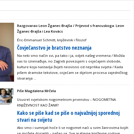
Razgovarao Leon Žganec-Brajša / Prijevod s francuskoga: Leon
Žganec-Brajša i Lea Kovács
Éric-Emmanuel Schmitt, književnik i filozof
Čovječanstvo je bratstvo neznanja
Na neki smo način svi, pa tako i ja, odjek našeg vremena / Možda
vas to iznenađuje, no Zagreb povezujem s osjećajem slobode,
kulture koja nastavlja živjeti neovisno od neprilika svijeta / Kada
pišem dramske tekstove, osjećam se dijelom procesa zajedničkog
stvaranja ...
Piše Magdalena Mrčela
Ususret svjetskom nogometnom prvenstvu – NOGOMETNA
KNJIŽEVNOST KAO ŽANR?
Kako se piše kad se piše o najvažnijoj sporednoj
stvari na svijetu
Ako smo i sumnjali hoće li se nogomet naći u svim žanrovima kojih
se možete dosjetiti – našao se. Sve je glavne književne rodove