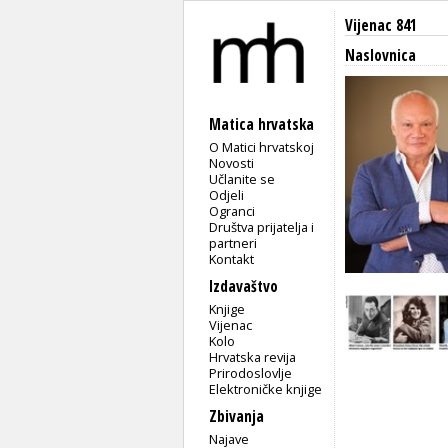
Vijenac 841
Naslovnica
Matica hrvatska
O Matici hrvatskoj
Novosti
Učlanite se
Odjeli
Ogranci
Društva prijatelja i
partneri
Kontakt
Izdavaštvo
Knjige
Vijenac
Kolo
Hrvatska revija
Prirodoslovlje
Elektroničke knjige
Zbivanja
Najave