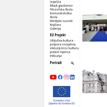
Izvješća
Mladi glazbenici
Filozofska škola
Komunikološka
škola
Medijski susreti
Knjižara
Galerija
EU Projekt
Uključiva kultura -
potpora socijalnoj
inkluziji kroz kulturu
putem Vijenca
Inkluzija