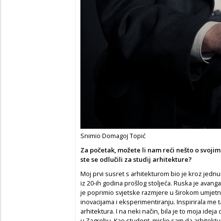
Snimio Domagoj Topić
Za početak, možete li nam reći nešto o svoji
ste se odlučili za studij arhitekture?
Moj prvi susret s arhitekturom bio je kroz jednu 
iz 20-ih godina prošlog stoljeća. Ruska je avanga
je poprimio svjetske razmjere u širokom umjet
inovacijama i eksperimentiranju. Inspirirala me 
arhitektura. I na neki način, bila je to moja idej
u Zagrebu. Kao student, mislio sam da arhitektura 