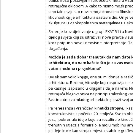
obliku koso postavljenih tridesetak metara visokih
rotirajućim oklopom. A kako to nismo mogli predst
smo tako svijest o novim mogućnostima filmske, 
likovnosti čiji je arhitektura sastavni dio. On je
skulpture u visokopoliranim materijalima uz eks
Srnec je kroz djelovanje u grupi EXAT 51 i u No
cijelog svijeta koji su istraživali nove pravce vi
kroz potpuno nove i neovisne interpretacije. Tad
događanja.
Možda je sada dobar trenutak da nam date kra
arhitekturu, da nam kažete što je za vas osobn
vašim mislima i projektima?
Uvijek sam volio knjige, one su mi donijele razl
arhitekturu. Recimo, Vitruvije koji raspravlja o 
pa kasnije, zapisano u knjigama da je na vrhu
rotirajuća blagovaonica na principu mlinskog 
Fascinantno za mladog arhitekta koji traži svoj p
Pa renesansa i Vrančićevi kinetički strojevi, i k
konstruktivista s početka 20. stoljeća. Sve to ob
jest, i pokrenulo ideje koje su rezultirale kinet
trenutnih utjecaja formiralo je moju mobilnu arh
je ideje kuće kao stroja umjesto stabilne građe