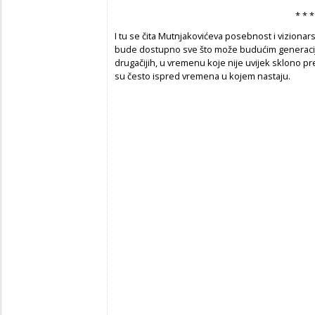
* * *
I tu se čita Mutnjakovićeva posebnost i vizionarst
bude dostupno sve što može budućim generacijam
drugačijih, u vremenu koje nije uvijek sklono prep
su često ispred vremena u kojem nastaju.