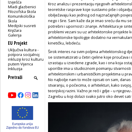
Izvješća
Kroz analizu i prezentaciju njegovih arhitektonsk
Mladi glazbenici
teoretske rasprave koje sustavno piše i objavlju
Filozofska škola
obilježavaju kao jednog od najznačajnijih povje
Komunikološka
nego i šire. Sam kaže da je imao sreću da mu se
škola
Medijski susreti
potrebni i upornost i znanje. Arhitektura je sinte
Knjižara
problemi vezani su uz arhitektonske projekte k
Galerija
arhitektonske tipologije dodatno na vernakularn
EU Projekt
kinetičku, lebdeću.
Uključiva kultura -
Širok interes na svim poljima arhitektonskog dje
potpora socijalnoj
se sistematizirati u četiri cjeline koje proučava 
inkluziji kroz kulturu
izrastaju u izvedene zgrade, kao i ona koja ostaj
putem Vijenca
uporište ima u studioznom poimanju stvarnosti 
Inkluzija
arhitektonskim i urbanističkim projektima u prav
No najbolje nam to može opisati on sam, danas 
stvaranju, o počecima, o arhitekturi, kako svojoj, 
teorijskoj razini. Važno je reći i gdje – u njegov
Zagrebu u koji dolazi svako jutro oko devet sati