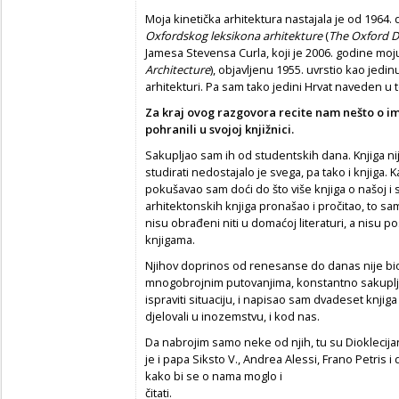
Moja kinetička arhitektura nastajala je od 1964. 
Oxfordskog leksikona arhitekture
(
The Oxford Di
Jamesa Stevensa Curla, koji je 2006. godine moj
Architecture
), objavljenu 1955. uvrstio kao jedi
arhitekturi. Pa sam tako jedini Hrvat naveden u 
Za kraj ovog razgovora recite nam nešto o im
pohranili u svojoj knjižnici.
Sakupljao sam ih od studentskih dana. Knjiga ni
studirati nedostajalo je svega, pa tako i knjiga.
pokušavao sam doći do što više knjiga o našoj i s
arhitektonskih knjiga pronašao i pročitao, to sam 
nisu obrađeni niti u domaćoj literaturi, a nisu po
knjigama.
Njihov doprinos od renesanse do danas nije bio
mnogobrojnim putovanjima, konstantno sakupljaj
ispraviti situaciju, i napisao sam dvadeset knjig
djelovali u inozemstvu, i kod nas.
Da nabrojim samo neke od njih, tu su Dioklecijan,
je i papa Siksto V., Andrea Alessi, Frano Petris 
kako bi se o nama moglo i
čitati.