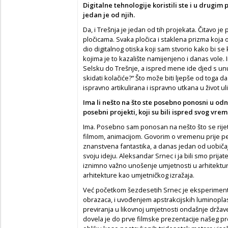
Digitalne tehnologije koristili ste i u drugim
jedan je od njih.
Da, i Trešnja je jedan od tih projekata. Čitavo j
pločicama. Svaka pločica i staklena prizma koja ob
dio digitalnog otiska koji sam stvorio kako bi se 
kojima je to kazalište namijenjeno i danas vole. 
Selsku do Trešnje, a ispred mene ide djed s unu
skidati kolačiće?“ Što može biti ljepše od toga d
ispravno artikulirana i ispravno utkana u život uli
Ima li nešto na što ste posebno ponosni u odn
posebni projekti, koji su bili ispred svog vre
Ima. Posebno sam ponosan na nešto što se rijetk
filmom, animacijom. Govorim o vremenu prije pede
znanstvena fantastika, a danas jedan od uobičaje
svoju ideju. Aleksandar Srnec i ja bili smo prijate
iznimno važno unošenje umjetnosti u arhitektu
arhitekture kao umjetničkog izražaja.
Već početkom šezdesetih Srnec je eksperimenti
obrazaca, i uvođenjem apstrakcijskih luminoplas
previranja u likovnoj umjetnosti ondašnje države
dovela je do prve filmske prezentacije našeg pr