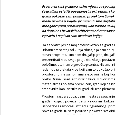
Prostorni rast gradova, osim mjesta za spavanj
će građani osjetiti povezanost s prirodnim i k
grada pokušao sam pokazati projektom Osijek p
među prvima u svijetu primijenili smo digitaln
mnogobrojnim putovanjima, konstantno sakuplj
da doprinos hrvatskih arhitekata od renesanse 
ispraviti i napisao sam dvadeset knjiga
Da se vratim još na moj protest vezan za grad s
urbanizam sastoji od kutija šibica, a ja sam se cije
takvih projekata. Htio sam drugačiji grad, druga
prezentirati kroz svoje projekte. Ako je postav
položimo, eto nam trgovačkog centra. Nisam, i ni
Jedan od projekata kroz koji sam to pokušao prib
prostorom, i ne samo njima, nego onima koji kori
preko Drave. Grad je to niskih kuća, s dvorišti
materijalima i bojama presvučen, grad koji na ist
stanovnika kao i vertikalni grad, ali grad plemeni
Prostorni rast gradova, osim mjesta za spavanje 
građani osjetiti povezanost s prirodnim i kultur
uspostavlja ravnotežu između izgrađenog i priro
novoga grada, tu sam pokušao pokazati sva obilj