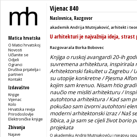
Vijenac 840
Naslovnica
,
Razgovor
akademik Andrija Mutnjaković, arhitekt i teo
U arhitekturi je najvažnija ideja, stra
Matica hrvatska
O Matici hrvatskoj
Razgovarala Borka Bobovec
Novosti
Učlanite se
Knjiga o ruskoj avangardi 20-ih godi
Odjeli
suvremena arhitektura, inspirirala
Ogranci
Društva prijatelja i
Arhitektonski fakultet u Zagrebu / U 
partneri
su utopije konkretne / Pjesma Alfons
Kontakt
kojim sam krenuo. Nisam htio gradit
Izdavaštvo
naučio me misliti arhitekturu / Insp
Knjige
autohtona arhitektura / Kad sam pr
Vijenac
Kolo
pokušao sam izvorni autohtoni eleme
Hrvatska revija
moderni arhitektonski izraz / Naš se
Prirodoslovlje
Elektroničke knjige
šibica, a ja sam se cijeli život borio 
projekata
Zbivanja
Najave
O akademiku Andriji Mutnjakoviću i njegovu opus