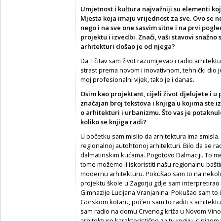
Umjetnost i kultura najvažniji su elementi ko
Mjesta koja imaju vrijednost za sve. Ovo se n
nego i na sve one sasvim sitne i na prvi pogl
projektu i izvedbi. Znači, vaši stavovi snažno s
arhitekturi došao je od njega?
Da. I čitav sam život razumijevao i radio arhitektur
strast prema novom i inovativnom, tehnički dio je 
moj profesionalni vijek, tako je i danas.
Osim kao projektant, cijeli život djelujete i u
značajan broj tekstova i knjiga u kojima ste izr
o arhitekturi i urbanizmu. Što vas je potaknul
koliko se knjiga radi?
U početku sam mislio da arhitektura ima smisla
regionalnoj autohtonoj arhitekturi. Bilo da se ra
dalmatinskim kućama. Pogotovo Dalmaciji. To me je
tome možemo li iskoristiti našu regionalnu bašt
modernu arhitekturu. Pokušao sam to na nekol
projektu škole u Zagorju gdje sam interpretirao
Gimnazije Lucijana Vranjanina. Pokušao sam to 
Gorskom kotaru, počeo sam to raditi s arhitekt
sam radio na domu Crvenog križa u Novom Vinod
arhitekture karakteristične za tu regiju, s nizo