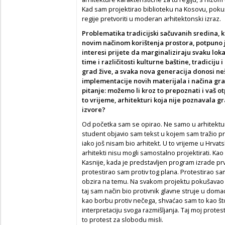
Kad sam projektirao biblioteku na Kosovu, poku
regije pretvoriti u moderan arhitektonski izraz.
Problematika tradicijski sačuvanih sredina,
novim načinom korištenja prostora, potpuno j
interesi prijete da marginaliziraju svaku lo
time i različitosti kulturne baštine, tradiciju 
grad žive, a svaka nova generacija donosi n
implementacije novih materijala i načina gradnj
pitanje: možemo li kroz to prepoznati i vaš o
to vrijeme, arhitekturi koja nije poznavala gr
izvore?
Od početka sam se opirao. Ne samo u arhitekturi,
student objavio sam tekst u kojem sam tražio p
iako još nisam bio arhitekt. U to vrijeme u Hrvat
arhitekti nisu mogli samostalno projektirati. Kao
Kasnije, kada je predstavljen program izrade pr
protestirao sam protiv tog plana. Protestirao sa
obzira na temu. Na svakom projektu pokušavao s
taj sam način bio protivnik glavne struje u domać
kao borbu protiv nečega, shvaćao sam to kao što
interpretaciju svoga razmišljanja. Taj moj protes
to protest za slobodu misli.