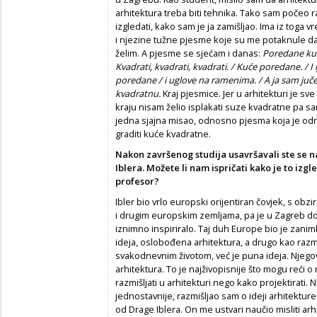
arhitektura treba biti tehnika. Tako sam počeo ra
izgledati, kako sam je ja zamišljao. Ima iz toga v
i njezine tužne pjesme koje su me potaknule da
želim. A pjesme se sjećam i danas:
Poredane kuć
Kvadrati, kvadrati, kvadrati. / Kuće poredane. / I 
poredane / i uglove na ramenima. / A ja sam juče
kvadratnu.
Kraj pjesmice. Jer u arhitekturi je sve
kraju nisam želio isplakati suze kvadratne pa sam
jedna sjajna misao, odnosno pjesma koja je odr
graditi kuće kvadratne.
Nakon završenog studija usavršavali ste se
Iblera. Možete li nam ispričati kako je to izgl
profesor?
Ibler bio vrlo europski orijentiran čovjek, s obzi
i drugim europskim zemljama, pa je u Zagreb do
iznimno inspiriralo. Taj duh Europe bio je zaniml
ideja, oslobođena arhitektura, a drugo kao razmi
svakodnevnim životom, već je puna ideja. Njegov
arhitektura. To je najživopisnije što mogu reći 
razmišljati u arhitekturi nego kako projektirati. 
jednostavnije, razmišljao sam o ideji arhitekture
od Drage Iblera. On me ustvari naučio misliti arh