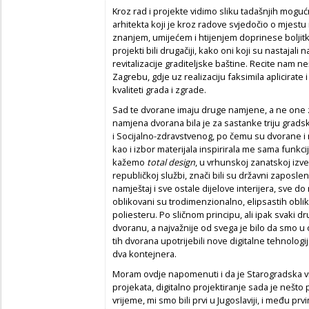
Kroz rad i projekte vidimo sliku tadašnjih moguć
arhitekta koji je kroz radove svjedočio o mjestu
znanjem, umijećem i htijenjem doprinese boljitk
projekti bili drugačiji, kako oni koji su nastajali 
revitalizacije graditeljske baštine. Recite nam n
Zagrebu, gdje uz realizaciju faksimila aplicirat
kvaliteti grada i zgrade.
Sad te dvorane imaju druge namjene, a ne one z
namjena dvorana bila je za sastanke triju gradsk
i Socijalno-zdravstvenog, po čemu su dvorane i n
kao i izbor materijala inspirirala me sama funkcij
kažemo
total design
, u vrhunskoj zanatskoj izve
republičkoj službi, znači bili su državni zaposle
namještaj i sve ostale dijelove interijera, sve do 
oblikovani su trodimenzionalno, elipsastih oblik
poliesteru. Po sličnom principu, ali ipak svaki dr
dvoranu, a najvažnije od svega je bilo da smo u 
tih dvorana upotrijebili nove digitalne tehnologi
dva kontejnera.
Moram ovdje napomenuti i da je Starogradska vij
projekata, digitalno projektiranje sada je nešto 
vrijeme, mi smo bili prvi u Jugoslaviji, i među prvi