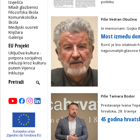
Izvješća
politiku
Mladi glazbenici
Filozofska škola
Komunikološka
Piše Vedran Obućina
škola
Medijski susreti
In memoriam: Gojko B
Knjižara
Most između domo
Galerija
Borić je bio istaknuti h
EU Projekt
najpoznatijih glasova 
Uključiva kultura -
potpora socijalnoj
inkluziji kroz kulturu
putem Vijenca
Inkluzija
Piše Tamara Bodor
Predavanje Ivana Tepeš
hrvatska, 28. travnja
45 godina hrvatsk