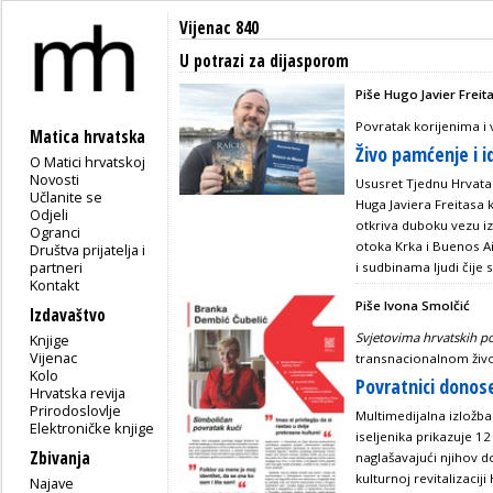
Vijenac 840
U potrazi za dijasporom
Piše Hugo Javier Freit
Povratak korijenima i
Matica hrvatska
Živo pamćenje i 
O Matici hrvatskoj
Novosti
Ususret Tjednu Hrvata
Učlanite se
Huga Javiera Freitasa k
Odjeli
otkriva duboku vezu i
Ogranci
otoka Krka i Buenos Ai
Društva prijatelja i
partneri
i sudbinama ljudi čije s
Kontakt
Piše Ivona Smolčić
Izdavaštvo
Svjetovima hrvatskih p
Knjige
Vijenac
transnacionalnom živ
Kolo
Povratnici donos
Hrvatska revija
Prirodoslovlje
Multimedijalna izložb
Elektroničke knjige
iseljenika prikazuje 12
Zbivanja
naglašavajući njihov 
kulturnoj revitalizaci
Najave