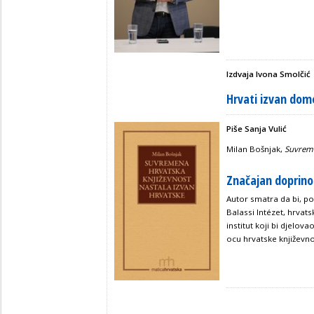
Izdvaja Ivona Smolčić
Hrvati izvan dom
Piše Sanja Vulić
Milan Bošnjak,
Suvreme
Značajan doprino
Autor smatra da bi, po
Balassi Intézet, hrvats
institut koji bi djelov
ocu hrvatske književnos