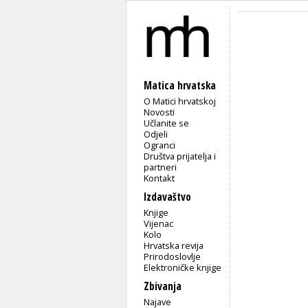
Matica hrvatska
O Matici hrvatskoj
Novosti
Učlanite se
Odjeli
Ogranci
Društva prijatelja i
partneri
Kontakt
Izdavaštvo
Knjige
Vijenac
Kolo
Hrvatska revija
Prirodoslovlje
Elektroničke knjige
Zbivanja
Najave