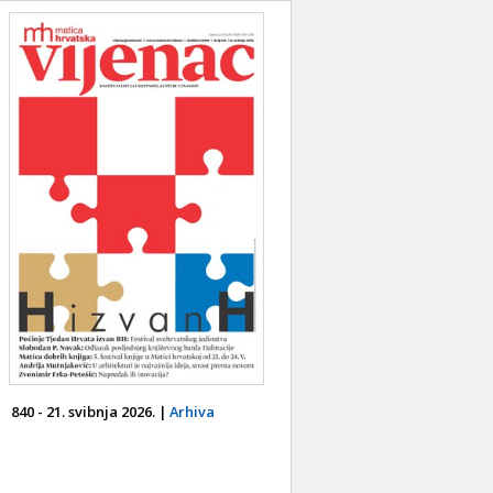
840 - 21. svibnja 2026. |
Arhiva