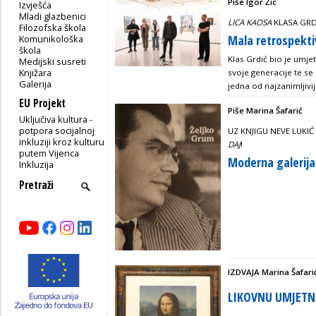
Piše Igor Žic
Izvješća
Mladi glazbenici
LICA KAOSA
KLASA GRDI
Filozofska škola
Mala retrospektiv
Komunikološka
škola
Klas Grdić bio je umje
Medijski susreti
Knjižara
svoje generacije te s
Galerija
jedna od najzanimljivij
EU Projekt
Piše Marina Šafarić
Uključiva kultura -
potpora socijalnoj
UZ KNJIGU NEVE LUKIĆ 
inkluziji kroz kulturu
DAJ
!
putem Vijenca
Moderna galerij
Inkluzija
IZDVAJA Marina Šafari
LIKOVNU UMJETN