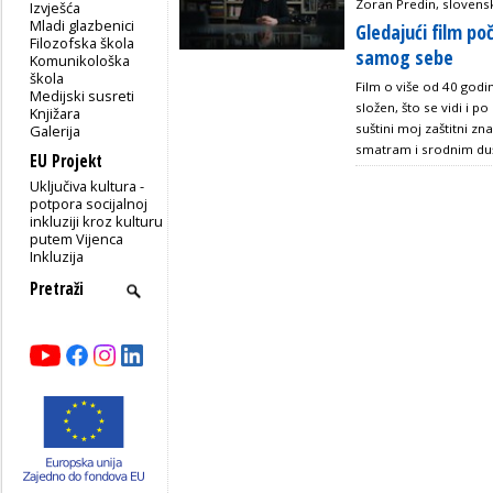
Zoran Predin, slovensk
Izvješća
Mladi glazbenici
Gledajući film po
Filozofska škola
samog sebe
Komunikološka
škola
Film o više od 40 godi
Medijski susreti
složen, što se vidi i p
Knjižara
suštini moj zaštitni zn
Galerija
smatram i srodnim duš
EU Projekt
Uključiva kultura -
potpora socijalnoj
inkluziji kroz kulturu
putem Vijenca
Inkluzija