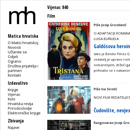
Vijenac 840
Film
Piše Josip Grozdanić
O ADAPTACIJI ROMAN
Matica hrvatska
LUISA BUÑUELA
O Matici hrvatskoj
Galdósova heroi
Novosti
Učlanite se
Iako je Benito Pérez G
Odjeli
redatelj je upravo ro
Ogranci
ostvarenjem, držeći ga
Društva prijatelja i
partneri
prihvatio se s nakano
Kontakt
Izdavaštvo
Piše Iva Sirotić
Knjige
Vijenac
NOVI FILM REDATELJI
Kolo
Hrvatska revija
Prirodoslovlje
Čudovište, nevjes
Elektroničke knjige
Zbivanja
Razgovarao Josip Gro
Najave