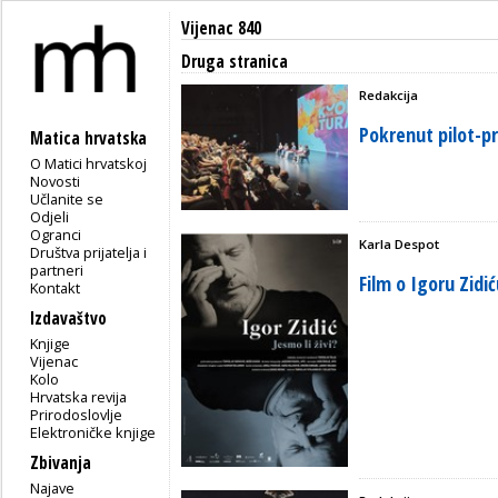
Vijenac 840
Druga stranica
Redakcija
Pokrenut pilot-pr
Matica hrvatska
O Matici hrvatskoj
Novosti
Učlanite se
Odjeli
Ogranci
Karla Despot
Društva prijatelja i
partneri
Film o Igoru Zidi
Kontakt
Izdavaštvo
Knjige
Vijenac
Kolo
Hrvatska revija
Prirodoslovlje
Elektroničke knjige
Zbivanja
Najave