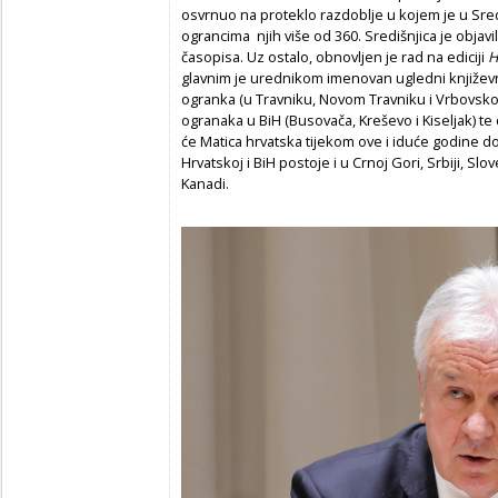
osvrnuo na proteklo razdoblje u kojem je u Sred
ograncima njih više od 360. Središnjica je objavil
časopisa. Uz ostalo, obnovljen je rad na ediciji
H
glavnim je urednikom imenovan ugledni književn
ogranka (u Travniku, Novom Travniku i Vrbovskom)
ogranaka u BiH (Busovača, Kreševo i Kiseljak) te 
će Matica hrvatska tijekom ove i iduće godine d
Hrvatskoj i BiH postoje i u Crnoj Gori, Srbiji, Slov
Kanadi.