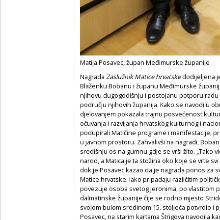
Matija Posavec, župan Međimurske županije
Nagrada
Zaslužnik Matice hrvatske
dodijeljena 
Blaženku Bobanu i županu Međimurske županije 
njihovu dugogodišnju i postojanu potporu radu 
području njihovih županija. Kako se navodi u ob
djelovanjem pokazala trajnu posvećenost kultu
očuvanja i razvijanja hrvatskog kulturnog i naci
podupirali Matičine programe i manifestacije, pri
u javnom prostoru. Zahvalivši na nagradi, Boban 
središnju os na gumnu gdje se vrši žito. „Tako v
narod, a Matica je ta stožina oko koje se vrte svi
dok je Posavec kazao da je nagrada ponos za sv
Matice hrvatske. Iako pripadaju različitim politi
povezuje osoba svetog Jeronima, po vlastitom pri
dalmatinske županije čije se rodno mjesto Strid
svojom bulom sredinom 15. stoljeća potvrdio i pa
Posavec, na starim kartama Štrigova navodila k