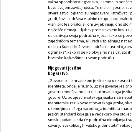
važna sposobnost ogranaka, i u tome ih potič
bave svojom zavičajnošću. Te male, mjesne, zavič
stvaralaštvo, ogranci su najpozvaniji istraživati i p
gradi, čuva i održava vitalnim ukupni nacionalni i
vrsni profesionalci, ali oni uvijek imaju ono što 
najčešće nemaju – ljubav prema svojem kraju i l
da osnivaju svoja područna vijeća i tako se pov
zajedničkim temama, ali i radi uspješnijeg natjec
da su u Kutini i Križevcima održani susreti ogr
ogranaka“, kako ih se kolokvijalno naziva), što ih
hrvatske kajkavštine u svom području.
Njegovati jezično
bogatstvo
„Govorimo li o hrvatskom jeziku kao o okosnici 
identiteta, onda je nužno, uz njegovanje jezičnog
govornu mnoštvenost u cjelini hrvatskoga jezika
govore. Uz povijest hrvatskoga jezika naši nepa
identitetsku razlikovnost hrvatskoga jezika, sliko
u temeljima našega narodnoga identiteta i nacion
jezični standard kojega se već skoro dva stoljeć
smislu nadam se da će područna okupljanja i sur
čuvanju svekolikog hrvatskog identiteta“, rekao j