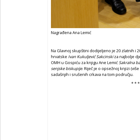
Nagrađena Ana Lemić
Na Glavnoj skupštini dodijeljeno je 20 zlatnih i
hrvatske
Ivan Kukuljević Sakcinski
za najbolje dj
OMH u Gospiću za knjigu Ane Lemić
Sakralna ba
senjske biskupije
. Riječ je o opsežnoj knjizi (viš
sadašnjih i srušenih crkava na tom području.
* * *