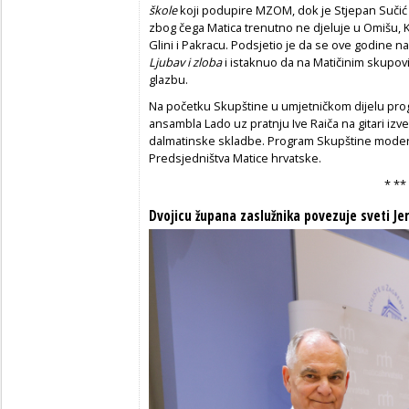
škole
koji podupire MZOM, dok je Stjepan Suči
zbog čega Matica trenutno ne djeluje u Omišu, Kor
Glini i Pakracu. Podsjetio je da se ove godine n
Ljubav i zloba
i istaknuo da na Matičinim skupovi
glazbu.
Na početku Skupštine u umjetničkom dijelu pro
ansambla Lado uz pratnju Ive Raiča na gitari i
dalmatinske skladbe. Program Skupštine moderira
Predsjedništva Matice hrvatske.
* **
Dvojicu župana zaslužnika povezuje sveti Je