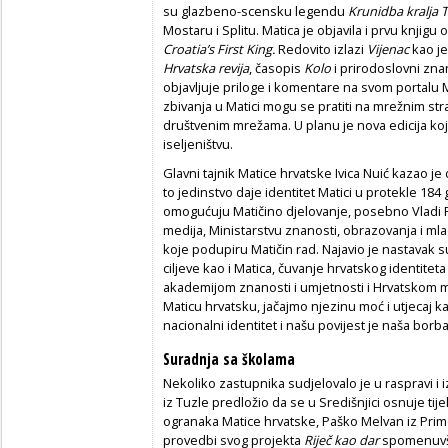
su glazbeno-scensku legendu
Krunidba kralja 
Mostaru i Splitu. Matica je objavila i prvu knjig
Croatia’s First King.
Redovito izlazi
Vijenac
kao je
Hrvatska
revija
, časopis
Kolo
i prirodoslovni zna
objavljuje priloge i komentare na svom portalu 
zbivanja u Matici mogu se pratiti na mrežnim str
društvenim mrežama. U planu je nova edicija koj
iseljeništvu.
Glavni tajnik Matice hrvatske Ivica Nuić kazao je 
to jedinstvo daje identitet Matici u protekle 184
omogućuju Matičino djelovanje, posebno Vladi R
medija, Ministarstvu znanosti, obrazovanja i ml
koje podupiru Matičin rad. Najavio je nastavak su
ciljeve kao i Matica, čuvanje hrvatskog identite
akademijom znanosti i umjetnosti i Hrvatskom ma
Maticu hrvatsku, jačajmo njezinu moć i utjecaj ka
nacionalni identitet i našu povijest je naša borba“
Suradnja sa školama
Nekoliko zastupnika sudjelovalo je u raspravi i i
iz Tuzle predložio da se u Središnjici osnuje t
ogranaka Matice hrvatske, Paško Melvan iz Prim
provedbi svog projekta
Riječ kao dar
spomenuvši