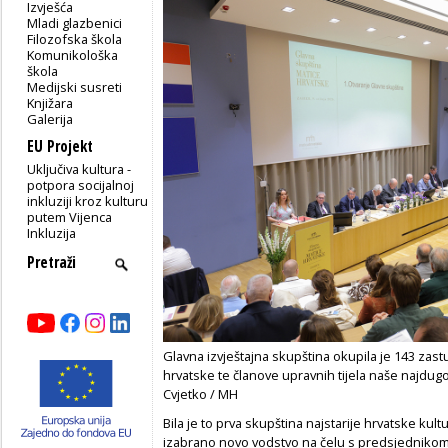
Izvješća
Mladi glazbenici
Filozofska škola
Komunikološka
škola
Medijski susreti
Knjižara
Galerija
EU Projekt
Uključiva kultura -
potpora socijalnoj
inkluziji kroz kulturu
putem Vijenca
Inkluzija
Glavna izvještajna skupština okupila je 143 zast
hrvatske te članove upravnih tijela naše najdug
Cvjetko / MH
Bila je to prva skupština najstarije hrvatske kul
izabrano novo vodstvo na čelu s predsjedniko