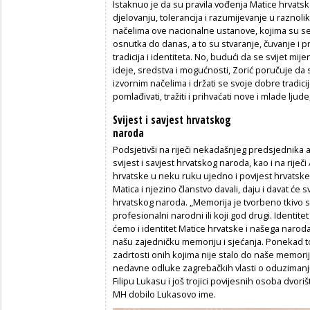
Istaknuo je da su pravila vođenja Matice hrvatske
djelovanju, tolerancija i razumijevanje u raznol
načelima ove nacionalne ustanove, kojima su se r
osnutka do danas, a to su stvaranje, čuvanje i p
tradicija i identiteta. No, budući da se svijet mije
ideje, sredstva i mogućnosti, Zorić poručuje da s
izvornim načelima i držati se svoje dobre tradici
pomlađivati, tražiti i prihvaćati nove i mlade ljude,
Svijest i savjest hrvatskog
naroda
Podsjetivši na riječi nekadašnjeg predsjednika a
svijest i savjest hrvatskog naroda, kao i na riječ
hrvatske u neku ruku ujedno i povijest hrvatske 
Matica i njezino članstvo davali, daju i davat će s
hrvatskog naroda. „Memorija je tvorbeno tkivo sv
profesionalni narodni ili koji god drugi. Identite
ćemo i identitet Matice hrvatske i našega naroda n
našu zajedničku memoriju i sjećanja. Ponekad to
zadrtosti onih kojima nije stalo do naše memori
nedavne odluke zagrebačkih vlasti o oduzimanj
Filipu Lukasu i još trojici povijesnih osoba dvo
MH dobilo Lukasovo ime.