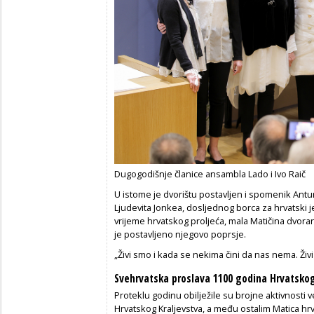
Dugogodišnje članice ansambla Lado i Ivo Raič
U istome je dvorištu postavljen i spomenik Antu
Ljudevita Jonkea, dosljednog borca za hrvatski j
vrijeme hrvatskog proljeća, mala Matičina dvor
je postavljeno njegovo poprsje.
„Živi smo i kada se nekima čini da nas nema. Živi
Svehrvatska proslava 1100 godina Hrvatskog
Proteklu godinu obilježile su brojne aktivnosti 
Hrvatskog Kraljevstva, a među ostalim Matica hrv