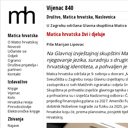
Vijenac 840
Društvo
,
Matica hrvatska
,
Naslovnica
U Zagrebu održana Glavna skupština Matice h
Matica hrvatska živi i djeluje
Matica hrvatska
O Matici hrvatskoj
Piše Marijan Lipovac
Novosti
Učlanite se
Na Glavnoj izvještajnoj skupštini M
Odjeli
njegovanje jezika, suradnju s drugim
Ogranci
Društva prijatelja i
hrvatskog identiteta, a pohvaljen je
partneri
Matica hrvatska održala je 9. svibnja u dvorani 
Kontakt
Sveučilišta u Zagrebu svoju Glavnu izvještajnu s
Izdavaštvo
zastupnika iz svih Matičinih ogranaka i odjela Sr
Knjige
Skupština je prihvatila izvješće glavnoga tajnika 
Vijenac
a prihvaćena su i izvješća Nadzornog odbora i Ča
Kolo
prijedlog Financijskog plana za 2027. Američki fi
Hrvatska revija
dobitnik Nobelove nagrade za fiziku za 2025, p
Prirodoslovlje
Elektroničke knjige
hrvatske koju će, prema planovima, posjetiti ti
Hrvatskoj.
Zbivanja
Najave