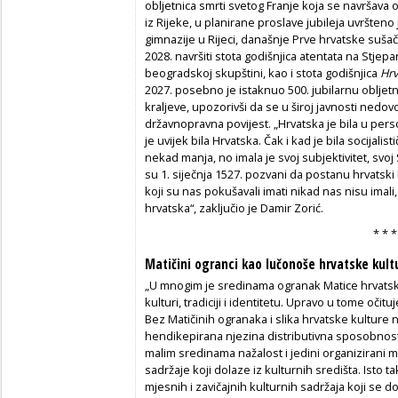
obljetnica smrti svetog Franje koja se navršava o
iz Rijeke, u planirane proslave jubileja uvršten
gimnazije u Rijeci, današnje Prve hrvatske sušač
2028. navršiti stota godišnjica atentata na Stjep
beogradskoj skupštini, kao i stota godišnjica
Hrv
2027. posebno je istaknuo 500. jubilarnu oblje
kraljeve, upozorivši da se u široj javnosti nedo
državnopravna povijest. „Hrvatska je bila u perso
je uvijek bila Hrvatska. Čak i kad je bila socijalis
nekad manja, no imala je svoj subjektivitet, svoj
su 1. siječnja 1527. pozvani da postanu hrvatski k
koji su nas pokušavali imati nikad nas nisu imali,
hrvatska“, zaključio je Damir Zorić.
* * *
Matičini ogranci kao lučonoše hrvatske kult
„U mnogim je sredinama ogranak Matice hrvatske 
kulturi, tradiciji i identitetu. Upravo u tome oči
Bez Matičinih ogranaka i slika hrvatske kulture ne 
hendikepirana njezina distributivna sposobnost
malim sredinama nažalost i jedini organizirani 
sadržaje koji dolaze iz kulturnih središta. Isto 
mjesnih i zavičajnih kulturnih sadržaja koji se