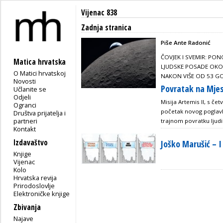
Vijenac 838
Zadnja stranica
Piše Ante Radonić
ČOVJEK I SVEMIR: PON
Matica hrvatska
LJUDSKE POSADE OKO
O Matici hrvatskoj
NAKON VIŠE OD 53 G
Novosti
Povratak na Mjes
Učlanite se
Odjeli
Misija Artemis II, s če
Ogranci
početak novog poglavlj
Društva prijatelja i
partneri
trajnom povratku ljudi 
Kontakt
Izdavaštvo
Joško Marušić – 
Knjige
Vijenac
Kolo
Hrvatska revija
Prirodoslovlje
Elektroničke knjige
Zbivanja
Najave