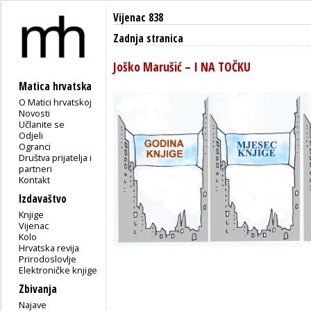
Vijenac 838
Zadnja stranica
Joško Marušić – I NA TOČKU
Matica hrvatska
O Matici hrvatskoj
Novosti
Učlanite se
Odjeli
Ogranci
Društva prijatelja i
partneri
Kontakt
Izdavaštvo
Knjige
Vijenac
Kolo
Hrvatska revija
Prirodoslovlje
Elektroničke knjige
Zbivanja
Najave