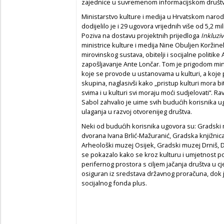
zajednice u suvremenom informacijskom društ
Ministarstvo kulture i medija u Hrvatskom naro
dodijelilo je i 29 ugovora vrijednih više od 5,2 
Poziva na dostavu projektnih prijedloga
Inkluzi
ministrice kulture i medija Nine Obuljen Koržinek
mirovinskog sustava, obitelji i socijalne politik
zapošljavanje Ante Lončar. Tom je prigodom minis
koje se provode u ustanovama u kulturi, a koje 
skupina, naglasivši kako „pristup kulturi mora b
svima i u kulturi svi moraju moći sudjelovati“. R
Sabol zahvalio je uime svih budućih korisnika 
ulaganja u razvoj otvorenijeg društva.
Neki od budućih korisnika ugovora su: Gradski
dvorana Ivana Brlić-Mažuranić, Gradska knjižnica 
Arheološki muzej Osijek, Gradski muzej Drniš, 
se pokazalo kako se kroz kulturu i umjetnost po
perifernog prostora s ciljem jačanja društva u cj
osiguran iz sredstava državnog proračuna, dok j
socijalnog fonda plus.