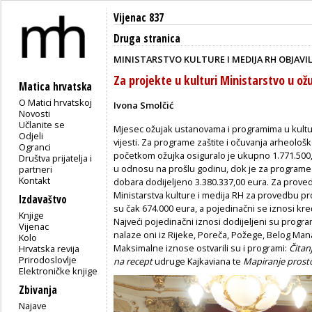
Vijenac 837
Druga stranica
MINISTARSTVO KULTURE I MEDIJA RH OBJAVIL
Za projekte u kulturi Ministarstvo u ožuj
Matica hrvatska
O Matici hrvatskoj
Ivona Smolčić
Novosti
Učlanite se
Mjesec ožujak ustanovama i programima u kulturi
Odjeli
vijesti. Za programe zaštite i očuvanja arheološk
Ogranci
početkom ožujka osiguralo je ukupno 1.771.500,
Društva prijatelja i
u odnosu na prošlu godinu, dok je za programe z
partneri
Kontakt
dobara dodijeljeno 3.380.337,00 eura. Za prove
Ministarstva kulture i medija RH za provedbu pr
Izdavaštvo
su čak 674.000 eura, a pojedinačni se iznosi kr
Knjige
Najveći pojedinačni iznosi dodijeljeni su progr
Vijenac
nalaze oni iz Rijeke, Poreča, Požege, Belog Mana
Kolo
Maksimalne iznose ostvarili su i programi:
Čitan
Hrvatska revija
Prirodoslovlje
na recept
udruge Kajkaviana te
Mapiranje prost
Elektroničke knjige
Zbivanja
Najave