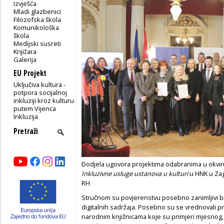
Izvješća
Mladi glazbenici
Filozofska škola
Komunikološka
škola
Medijski susreti
Knjižara
Galerija
EU Projekt
Uključiva kultura -
potpora socijalnoj
inkluziji kroz kulturu
putem Vijenca
Inkluzija
Dodjela ugovora projektima odabranima u okviru
Inkluzivne usluge ustanova u kulturi
u HNK u Zag
RH
Stručnom su povjerenstvu posebno zanimljivi bil
digitalnih sadržaja. Posebno su se vrednovali p
narodnim knjižnicama koje su primjeri mjesnog,