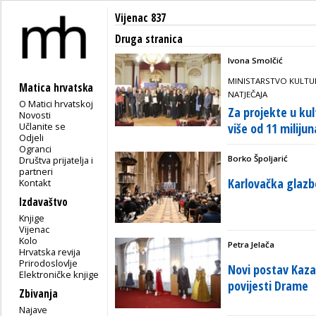
Vijenac 837
Druga stranica
Ivona Smolčić
MINISTARSTVO KULTURE
Matica hrvatska
NATJEČAJA
O Matici hrvatskoj
Za projekte u kul
Novosti
Učlanite se
više od 11 milijun
Odjeli
Ogranci
Borko Špoljarić
Društva prijatelja i
partneri
Karlovačka glazb
Kontakt
Izdavaštvo
Knjige
Vijenac
Kolo
Petra Jelača
Hrvatska revija
Prirodoslovlje
Novi postav Kaz
Elektroničke knjige
povijesti Drame
Zbivanja
Najave