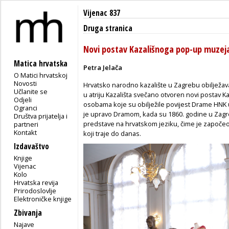
Vijenac 837
Druga stranica
Novi postav Kazališnoga pop-up muzej
Matica hrvatska
Petra Jelača
O Matici hrvatskoj
Novosti
Hrvatsko narodno kazalište u Zagrebu obilježav
Učlanite se
u atriju Kazališta svečano otvoren novi postav K
Odjeli
osobama koje su obilježile povijest Drame HNK 
Ogranci
je upravo Dramom, kada su 1860. godine u Zag
Društva prijatelja i
predstave na hrvatskom jeziku, čime je započeo 
partneri
Kontakt
koji traje do danas.
Izdavaštvo
Knjige
Vijenac
Kolo
Hrvatska revija
Prirodoslovlje
Elektroničke knjige
Zbivanja
Najave