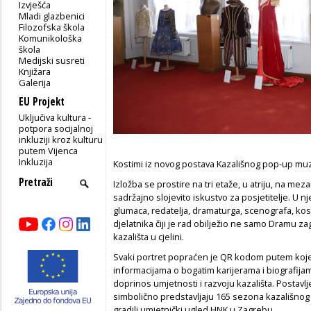
Izvješća
Mladi glazbenici
Filozofska škola
Komunikološka
škola
Medijski susreti
Knjižara
Galerija
EU Projekt
Uključiva kultura -
potpora socijalnoj
inkluziji kroz kulturu
putem Vijenca
Inkluzija
Kostimi iz novog postava Kazališnog pop-up muz
Izložba se prostire na tri etaže, u atriju, na mez
sadržajno slojevito iskustvo za posjetitelje. U n
glumaca, redatelja, dramaturga, scenografa, kosti
djelatnika čiji je rad obilježio ne samo Dramu z
kazališta u cjelini.
Svaki portret popraćen je QR kodom putem kojeg
informacijama o bogatim karijerama i biografijam
doprinos umjetnosti i razvoju kazališta. Postavlj
simbolično predstavljaju 165 sezona kazališnog ži
gradili umjetnički ugled HNK u Zagrebu.