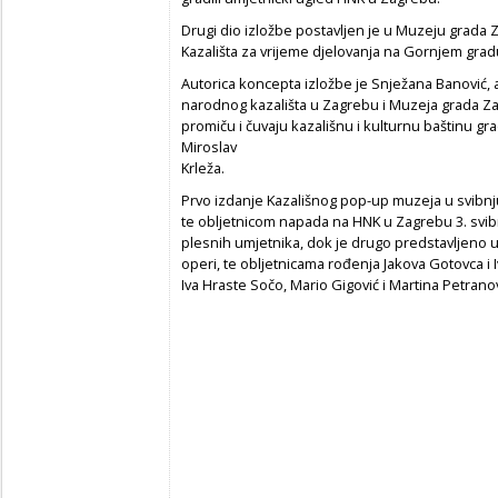
Drugi dio izložbe postavljen je u Muzeju grada 
Kazališta za vrijeme djelovanja na Gornjem grad
Autorica koncepta izložbe je Snježana Banović, a
narodnog kazališta u Zagrebu i Muzeja grada Zagr
promiču i čuvaju kazališnu i kulturnu baštinu g
Miroslav
Krleža.
Prvo izdanje Kazališnog pop-up muzeja u svibnj
te obljetnicom napada na HNK u Zagrebu 3. svibn
plesnih umjetnika, dok je drugo predstavljeno u
operi, te obljetnicama rođenja Jakova Gotovca i 
Iva Hraste Sočo, Mario Gigović i Martina Petranov