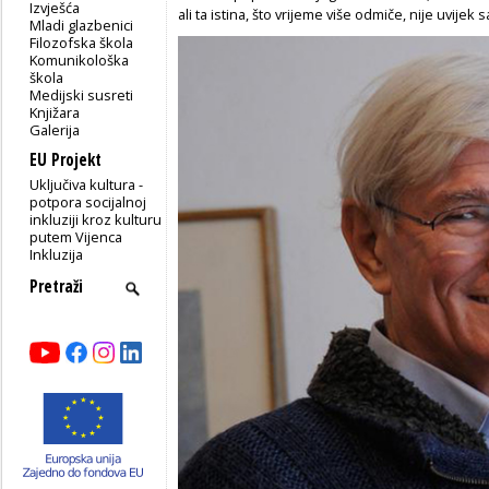
Izvješća
ali ta istina, što vrijeme više odmiče, nije uvije
Mladi glazbenici
Filozofska škola
Komunikološka
škola
Medijski susreti
Knjižara
Galerija
EU Projekt
Uključiva kultura -
potpora socijalnoj
inkluziji kroz kulturu
putem Vijenca
Inkluzija