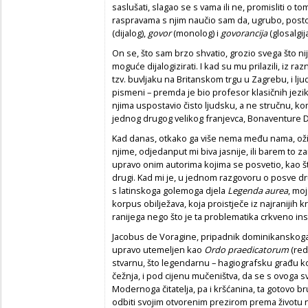
saslušati, slagao se s vama ili ne, promisliti o tom
raspravama s njim naučio sam da, ugrubo, postoj
(dijalog),
govor
(monolog) i
govorancija
(glosalgija
On se, što sam brzo shvatio, grozio svega što ni
moguće dijalogizirati. I kad su mu prilazili, iz r
tzv. buvljaku na Britanskom trgu u Zagrebu, i lju
pismeni – premda je bio profesor klasičnih jezik
njima uspostavio čisto ljudsku, a ne stručnu, k
jednog drugog velikog franjevca, Bonaventure D
Kad danas, otkako ga više nema među nama, ož
njime, odjedanput mi biva jasnije, ili barem to z
upravo onim autorima kojima se posvetio, kao što
drugi. Kad mi je, u jednom razgovoru o posve dru
s latinskoga golemoga djela
Legenda aurea
, moj
korpus obilježava, koja proistječe iz najraniji
ranijega nego što je ta problematika crkveno inst
Jacobus de Voragine, pripadnik dominikanskoga r
upravo utemeljen kao
Ordo praedicatorum
(red
stvarnu, što legendarnu – hagiografsku građu koj
čežnja, i pod cijenu mučeništva, da se s ovoga sv
Modernoga čitatelja, pa i kršćanina, ta gotovo 
odbiti svojim otvorenim prezirom prema životu na 