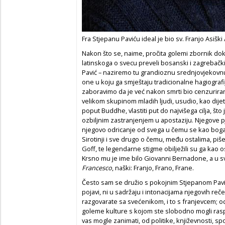
Fra Stjepanu Paviću ideal je bio sv. Franjo Asiški
Nakon što se, naime, pročita golemi zbornik doku
latinskoga o svecu preveli bosanski i zagrebački
Pavić – naziremo tu grandioznu srednjovjekovnu
one u koju ga smještaju tradicionalne hagiograf
zaboravimo da je već nakon smrti bio cenzuriran
velikom skupinom mladih ljudi, usudio, kao dije
poput Buddhe, vlastiti put do najvišega cilja, što
ozbiljnim zastranjenjem u apostaziju. Njegove p
njegovo odricanje od svega u čemu se kao boga
Sirotinji i sve drugo o čemu, među ostalima, piše
Goff, te legendarne stigme obilježili su ga kao o
Krsno mu je ime bilo Giovanni Bernadone, a u s
Francesco
, naški: Franjo, Frano, Frane.
Često sam se družio s pokojnim Stjepanom Pavi
pojavi, ni u sadržaju i intonacijama njegovih reč
razgovarate sa svećenikom, i to s franjevcem; o
goleme kulture s kojom ste slobodno mogli rasp
vas mogle zanimati, od politike, književnosti, s