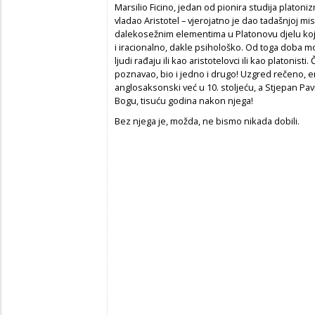
Marsilio Ficino, jedan od pionira studija platon
vladao Aristotel – vjerojatno je dao tadašnjoj mi
dalekosežnim elementima u Platonovu djelu koji, 
i iracionalno, dakle psihološko. Od toga doba mož
ljudi rađaju ili kao aristotelovci ili kao platonisti
poznavao, bio i jedno i drugo! Uzgred rečeno, en
anglosaksonski već u 10. stoljeću, a Stjepan Pa
Bogu, tisuću godina nakon njega!
Bez njega je, možda, ne bismo nikada dobili.