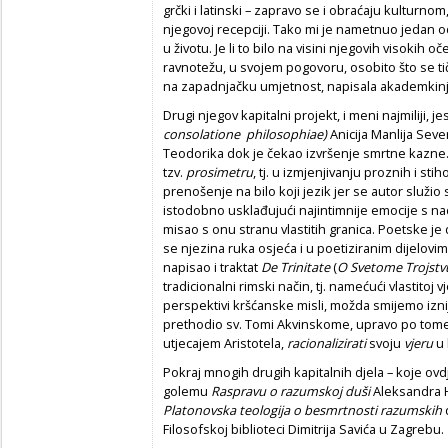
grčki i latinski – zapravo se i obraćaju kulturnom
njegovoj recepciji. Tako mi je nametnuo jedan od 
u životu. Je li to bilo na visini njegovih visokih 
ravnotežu, u svojem pogovoru, osobito što se ti
na zapadnjačku umjetnost, napisala akademkinj
Drugi njegov kapitalni projekt, i meni najmiliji, je
consolatione philosophiae)
Anicija Manlija Seve
Teodorika dok je čekao izvršenje smrtne kazne.
tzv.
prosimetru
, tj. u izmjenjivanju proznih i st
prenošenje na bilo koji jezik jer se autor služ
istodobno usklađujući najintimnije emocije s 
misao s onu stranu vlastitih granica. Poetske je di
se njezina ruka osjeća i u poetiziranim dijelovi
napisao i traktat
De Trinitate
(
O Svetome Trojstv
tradicionalni rimski način, tj. namećući vlastitoj 
perspektivi kršćanske misli, možda smijemo iznije
prethodio sv. Tomi Akvinskome, upravo po tome
utjecajem Aristotela,
racionalizirati
svoju
vjeru
u 
Pokraj mnogih drugih kapitalnih djela – koje ovd
golemu
Raspravu o razumskoj duši
Aleksandra Ha
Platonovska teologija o besmrtnosti razumskih
d
Filosofskoj biblioteci Dimitrija Savića u Zagrebu.