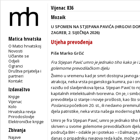
Vijenac 836
Mozaik
U SPOMEN NA STJEPANA PAVIĆA (HRGOVI DONJI
ZAGREB, 2. SIJEČNJA 2026)
Matica hrvatska
Utjeha prevođenja
O Matici hrvatskoj
Novosti
Piše Marko Grčić
Učlanite se
Odjeli
Fra Stjepan Pavić umro je jednako tiho kako je i ži
Ogranci
golemome prevodilačkom djelu
Društva prijatelja i
Živimo u vremenu kad je smrt dostojna javnoga 
partneri
Kontakt
atrakcija, neka vrsta poganskoga kumira, pa i 
raziđu od slavljenikova lijesa. Stjepan Pavić to n
Izdavaštvo
kapitalnih intelektualnih tvorevina. On je, i simbo
Knjige
prevoditelja iz starije i novije prošlosti, kao št
Vijenac
Poslanica
početkom 20. st., ili nedavno preminul
Kolo
djela patristike, neka vrsta našega modernog M
Hrvatska revija
Prirodoslovlje
Umro je fra Stjepan Pavić, umro je jednako tiho kak
Elektroničke knjige
skriven u svome golemome prevodilačkom djelu. K
Zbivanja
područja BiH – odakle je i potekao – i Dalmacije, 
Najave
danas o pripadniku njegova reda kaže, može zvu