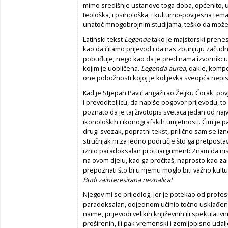
mimo središnje ustanove toga doba, općenito, u n
teološka, i psihološka, i kulturno-povijesna tem
unatoč mnogobrojnim studijama, teško da može bi
Latinski tekst
Legende
tako je majstorski pren
kao da čitamo prijevod i da nas zbunjuju začudno
pobuđuje, nego kao da je pred nama izvornik: uk
kojim je uobličena.
Legenda
aurea
, dakle, kompe
one pobožnosti kojoj je kolijevka sveopća nep
Kad je Stjepan Pavić angažirao Željku Čorak, pov
i prevoditeljicu, da napiše pogovor prijevodu, to
poznato da je taj životopis svetaca jedan od na
ikonoloških i ikonografskih umjetnosti. Čim je
drugi svezak, popratni tekst, prilično sam se izn
stručnjak ni za jedno područje što ga pretpostavl
iznio paradoksalan protuargument: Znam da nisi s
na ovom djelu, kad ga pročitaš, naprosto kao zai
prepoznati što bi u njemu moglo biti važno kultu
Budi zainteresirana neznalica!
Njegov mi se prijedlog, jer je potekao od profe
paradoksalan, odjednom učinio točno usklađen
naime, prijevodi velikih književnih ili spekulativn
proširenih, ili pak vremenski i zemljopisno udalje