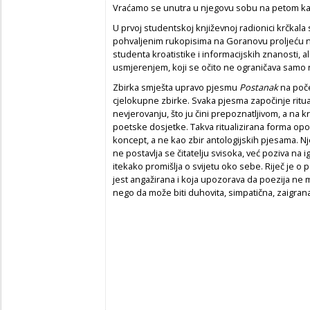
Vraćamo se unutra u njegovu sobu na petom kat
U prvoj studentskoj književnoj radionici krčkal
pohvaljenim rukopisima na Goranovu proljeću 
studenta kroatistike i informacijskih znanosti, a
usmjerenjem, koji se očito ne ograničava samo 
Zbirka smješta upravo pjesmu
Postanak
na poče
cjelokupne zbirke. Svaka pjesma započinje ritua
nevjerovanju, što ju čini prepoznatljivom, a na k
poetske dosjetke. Takva ritualizirana forma opo
koncept, a ne kao zbir antologijskih pjesama. Nj
ne postavlja se čitatelju svisoka, već poziva na
itekako promišlja o svijetu oko sebe. Riječ je o po
jest angažirana i koja upozorava da poezija ne 
nego da može biti duhovita, simpatična, zaigrana