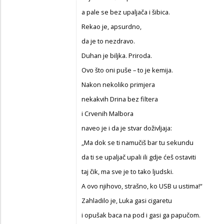
a pale se bez upaljača i šibica.
Rekao je, apsurdno,
da je to nezdravo.
Duhan je biljka. Priroda.
Ovo što oni puše – to je kemija.
Nakon nekoliko primjera
nekakvih Drina bez filtera
i Crvenih Malbora
naveo je i da je stvar doživljaja:
„Ma dok se ti namučiš bar tu sekundu
da ti se upaljač upali ili gdje ćeš ostaviti
taj čik, ma sve je to tako ljudski.
A ovo njihovo, strašno, ko USB u ustima!“
Zahladilo je, Luka gasi cigaretu
i opušak baca na pod i gasi ga papučom.