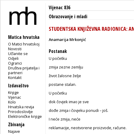
Vijenac 836
Obrazovanje i mladi
STUDENTSKA KNJIŽEVNA RADIONICA: A
Matica hrvatska
Anamarija Mrkonjić
O Matici hrvatskoj
Novosti
Postanak
Učlanite se
Odjeli
U početku
Ogranci
zmija zezne zemlju
Društva prijatelja i
partneri
život žalosne želje
Kontakt
postane stalan.
Izdavaštvo
Knjige
U početku
Vijenac
dok čovjek imao je sve
Kolo
Hrvatska revija
dođe zmija i čovjeku ponudi – još.
Prirodoslovlje
Elektroničke knjige
I neće zmija, neće
Zbivanja
reklamacije, neotvorene proizvode, račune.
Najave