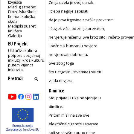
Izvješća
Zmija uzela je svoj danak.
Mladi glazbenici
I treba negdje zapisati
Filozofska škola
Komunikološka
da je prva trgovina završila prevarom!
škola
Medijski susreti
I čovjek više, od zmije prevaren,
Knjižara
Galerija
ne vjeruje ničemu. Sve kroz sito i rešeto provjer
EU Projekt
I počne u buncanju nevjere
Uključiva kultura -
ne vjerovati dobromu.
potpora socijalnoj
inkluziji kroz kulturu
Sve zbog toga
putem Vijenca
Inkluzija
što u trgovini, stvarima i svijetu
vlada nevjera.
Dimilice
Moj prijatelj Luka ne vjeruje u
dimilice.
Pritom misli na sve ove
električne cigarete i aparate
koji se strašno puno dime