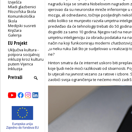
Izvješća
nagradu koja se smatra Nobelovom nagradom za
Mladi glazbenici
vjerovao da su neuronske mreže inferiornije u 
Filozofska škola
mozga, ali odnedavno, točnije posljednjih nekolik
Komunikološka
vidio koliko se munjevito razvila umjetna intelige
škola
Medijski susreti
predviđao da će tehnologiji trebati do 50 godina
Knjižara
dogoditi za samo 10 godina. Njegov rad na ne
Galerija
umjetnu inteligenciju za obradu podataka na n
EU Projekt
način na koji funkcioniraju moderni
chatbotovi
p
„u neku ruku žali što je sudjelovao u realizaciji 
Uključiva kultura -
ne?
potpora socijalnoj
inkluziji kroz kulturu
Hinton smatra da će internet uskoro biti preplav
putem Vijenca
koje ljudi neće moći razlikovati od stvarnosti. Po
Inkluzija
bi utjecali na javnost vezano za ratove i izbore. 
zaobići svoja ograničenja te nećemo moći zadrž