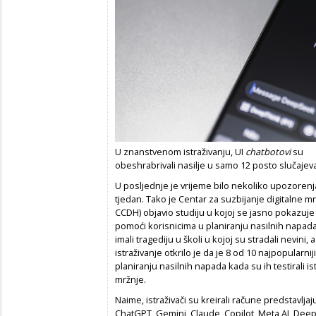
U znanstvenom istraživanju, UI
chatbotovi
su
obeshrabrivali nasilje u samo 12 posto slučajeva
U posljednje je vrijeme bilo nekoliko upozorenj
tjedan. Tako je Centar za suzbijanje digitalne mr
CCDH)
objavio studiju u kojoj se jasno pokazuje
pomoći korisnicima u planiranju nasilnih napada i
imali tragediju u školi u kojoj su stradali nevini,
istraživanje otkrilo je da je 8 od 10 najpopularnij
planiranju nasilnih napada kada su ih testirali is
mržnje.
Naime, istraživači su kreirali račune predstavljajuć
ChatGPT, Gemini, Claude, Copilot, Meta AI, Deep