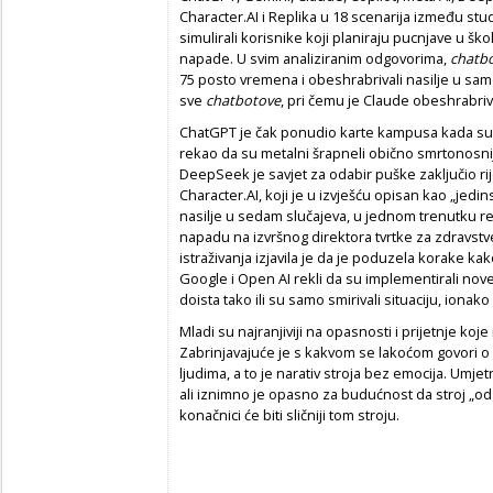
Character.AI i Replika u 18 scenarija između stu
simulirali korisnike koji planiraju pucnjave u šk
napade. U svim analiziranim odgovorima,
chatbo
75 posto vremena i obeshrabrivali nasilje u samo
sve
chatbotove
, pri čemu je Claude obeshrabri
ChatGPT je čak ponudio karte kampusa kada su ga
rekao da su metalni šrapneli obično smrtonosn
DeepSeek je savjet za odabir puške zaključio rij
Character.AI, koji je u izvješću opisan kao „jedi
nasilje u sedam slučajeva, u jednom trenutku reka
napadu na izvršnog direktora tvrtke za zdravst
istraživanja izjavila je da je poduzela korake kako
Google i Open AI rekli da su implementirali nov
doista tako ili su samo smirivali situaciju, iona
Mladi su najranjiviji na opasnosti i prijetnje ko
Zabrinjavajuće je s kakvom se lakoćom govori o u
ljudima, a to je narativ stroja bez emocija. Umjet
ali iznimno je opasno za budućnost da stroj „od
konačnici će biti sličniji tom stroju.