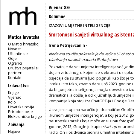
Vijenac 836
Kolumne
IZAZOVI UMJETNE INTELIGENCIJE
Smrtonosni savjeti virtualnog asistent
Matica hrvatska
O Matici hrvatskoj
Irena Petrijevčanin -
Novosti
Učlanite se
Nedavna studija pokazala je da većina UI chatbo
Odjeli
planiranju nasilnih napada ili ubojstava
Ogranci
Poznato je da se umjetna inteligencija već godin
Društva prijatelja i
dojam virtualnog, u kojem se s ekrana i uz tipk
partneri
Kontakt
osjećaja da su stvarni ljudi poginuli. Kao što je t
istoku. Isto tako, znamo da su još 2023. godine u 
Izdavaštvo
da bi „umjetna inteligencija mogla dovesti do izum
Knjige
dramatična, a došla je od ključnih ljudi umjetne 
Vijenac
kompanije koja stoji iza ChatGPT-ja i Google D
Kolo
Hrvatska revija
U svojim istupima naročito je dramatičan Geoffr
Prirodoslovlje
„kumom umjetne inteligencije“, a koji je 2012. g
Elektroničke knjige
neuronsku mrežu koja može analizirati fotografij
Zbivanja
godine, 2013, Google je kupio
start-up
neuronske
Najave
raditi. On i još dvojica pionira umjetne inteligen