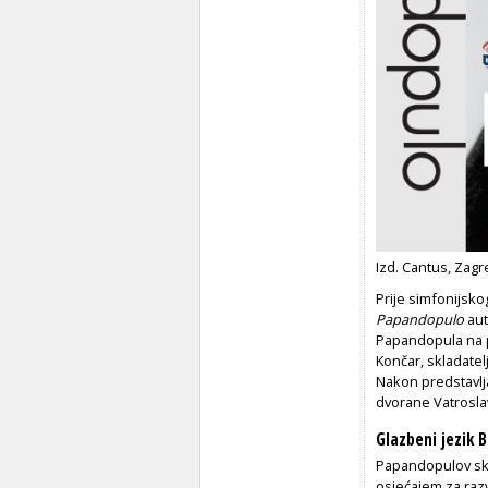
Izd. Cantus, Zagr
Prije simfonijsk
Papandopulo
aut
Papandopula na pr
Končar, skladatel
Nakon predstavlj
dvorane Vatrosla
Glazbeni jezik 
Papandopulov skla
osjećajem za razv