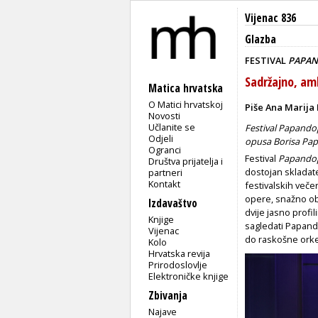
Vijenac 836
Glazba
FESTIVAL
PAPA
Sadržajno, amb
Matica hrvatska
O Matici hrvatskoj
Piše Ana Marija I
Novosti
Učlanite se
Festival Papandop
Odjeli
opusa Borisa Pap
Ogranci
Festival
Papando
Društva prijatelja i
dostojan skladate
partneri
Kontakt
festivalskih večer
opere, snažno obli
Izdavaštvo
dvije jasno profi
Knjige
sagledati Papand
Vijenac
do raskošne orke
Kolo
Hrvatska revija
Prirodoslovlje
Elektroničke knjige
Zbivanja
Najave