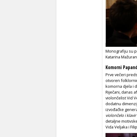
Monografiju su pr
Katarina Mažuran
Komorni Papan
Prve večeri preds
otvoren folklorni
komorna djela i d
Riječani, danas a
violončelist Vid V
dodatnu dimenziju
izvođačke genera
violončelo i klavir
detaljne motivske
Vida Veljaka i Fi