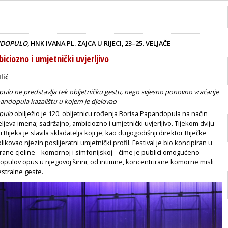
NDOPULO
, HNK IVANA PL. ZAJCA U RIJECI, 23–25. VELJAČE
iciozno i umjetnički uvjerljivo
lić
ulo ne predstavlja tek obljetničku gestu, nego svjesno ponovno vraćanje
andopula kazalištu u kojem je djelovao
pulo
obilježio je 120. obljetnicu rođenja Borisa Papandopula na način
ljeva imena; sadržajno, ambiciozno i umjetnički uvjerljivo. Tijekom dviju
i Rijeka je slavila skladatelja koji je, kao dugogodišnji direktor Riječke
kovao njezin poslijeratni umjetnički profil. Festival je bio koncipiran u
lirane cjeline – komornoj i simfonijskoj – čime je publici omogućeno
opulov opus u njegovoj širini, od intimne, koncentrirane komorne misli
stralne geste.