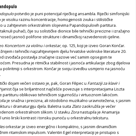
pandopulo
ndopulo
potvrdio je puni potencijal riječkog ansambla. Riječki simfonijski
je visoku razinu koncentracije, homogenosti zvuka i stilističke
to u zahtjevnim orkestralnim slojevima Papandopulovih partitura.
knuli puhači, čije su solističke dionice bile tehnički precizne i izražajno
onoseći jasnoći polifone strukture i dinamičkoj razvedenosti cjeline.
čeo
Koncertom za violinu i orkestar
, op. 125, koji je izveo Goran Končar.
žnijem i tehnički najzahtjevnijem djelu hrvatske violinske literature 20.
pred izvođača postavlja značajne izazove već samim opsegom te
ćom. Presudna je ritmička stabilnost i jasnoća artikulacije zbog dijelova
t u poliritmiji s orkestrom. Končar je svoju izvedbu usmjerio na jasnoću
.
stički dojam večeri ostavio je, pak, Goran Filipec u
Fantaziji za klavir i
 Pijanist čija se briljantnost najčešće povezuje s interpretacijama Liszta
 partituru oblikovao tehničkom sigurnošću i virtuoznom lakoćom.
ila je snažna i precizna, ali istodobno muzikalno uravnotežena, s jasnim
kturu i dramaturgiju djela. Baletna suita
Zlato
zaokružila je večer
vedenom orkestralnom slikom. U stavku
Zora
nastupila je Anamarija
al unio lirski kontrast i tonsku punoću u orkestralnu teksturu.
les
orkestar je izveo energično i kompaktno, s jasnim dinamičkim
žnim ritamskim impulsom. Valentin Egel interpretaciji je pristupio s