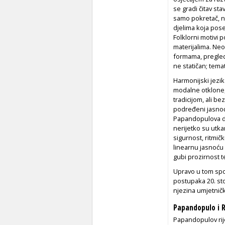
se gradi čitav sta
samo pokretač, ne
djelima koja pose
Folklorni motivi 
materijalima. Neo
formama, pregledn
ne statičan; temat
Harmonijski jezik
modalne otklone,
tradicijom, ali b
podređeni jasnoći
Papandopulova dje
nerijetko su utka
sigurnost, ritmič
linearnu jasnoću v
gubi prozirnost t
Upravo u tom spoju
postupaka 20. sto
njezina umjetnič
Papandopulo i R
Papandopulov rije