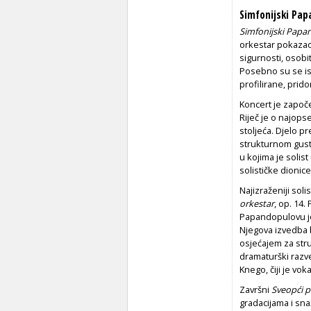
Simfonijski Pa
Simfonijski Papa
orkestar pokazao 
sigurnosti, osobi
Posebno su se ista
profilirane, prid
Koncert je zapo
Riječ je o najopse
stoljeća. Djelo 
strukturnom gusto
u kojima je solis
solističke dionice
Najizraženiji soli
orkestar
, op. 14.
Papandopulovu je
Njegova izvedba b
osjećajem za stru
dramaturški raz
Knego, čiji je vok
Završni
Sveopći p
gradacijama i sna