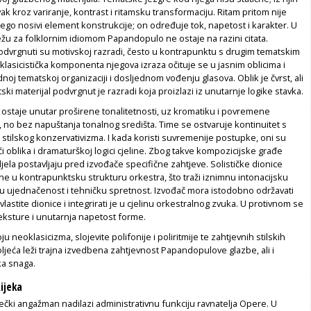
vak kroz variranje, kontrast i ritamsku transformaciju. Ritam pritom nije
go nosivi element konstrukcije; on određuje tok, napetost i karakter. U
žu za folklornim idiomom Papandopulo ne ostaje na razini citata.
podvrgnuti su motivskoj razradi, često u kontrapunktu s drugim tematskim
klasicistička komponenta njegova izraza očituje se u jasnim oblicima i
oj tematskoj organizaciji i dosljednom vođenju glasova. Oblik je čvrst, ali
ski materijal podvrgnut je razradi koja proizlazi iz unutarnje logike stavka.
 ostaje unutar proširene tonalitetnosti, uz kromatiku i povremene
 no bez napuštanja tonalnog središta. Time se ostvaruje kontinuitet s
ez stilskog konzervativizma. I kada koristi suvremenije postupke, oni su
 oblika i dramaturškoj logici cjeline. Zbog takve kompozicijske građe
la postavljaju pred izvođače specifične zahtjeve. Solističke dionice
ne u kontrapunktsku strukturu orkestra, što traži iznimnu intonacijsku
ku ujednačenost i tehničku spretnost. Izvođač mora istodobno održavati
lastite dionice i integrirati je u cjelinu orkestralnog zvuka. U protivnom se
eksture i unutarnja napetost forme.
 neoklasicizma, slojevite polifonije i poliritmije te zahtjevnih stilskih
ljeća leži trajna izvedbena zahtjevnost Papandopulove glazbe, ali i
ka snaga.
ijeka
čki angažman nadilazi administrativnu funkciju ravnatelja Opere. U