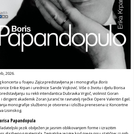
eb, 2026.
og koncerta u foajeu
Zajca
predstavljena je i monografija
Boris
orice Erike Krpan i urednice Sande Vojković. Više o životu i djelu Borisa
edstavljanju su rekli intendantica Dubravka Vrgoč, violinist Goran
j i dirigent akademik Zoran Juranić te ravnatelj riječke Opere Valentin Egel.
anja monografije službeno je otvorena i izložba prenesena iz Koncertne
va Lisinskog.
Borisa Papandopula
dateljski jezik obilježen je jasnim oblikovanjem forme i izrazitim
oj glazbenog materijala. Tematske jezgre kod njega nisu statične; iz njih