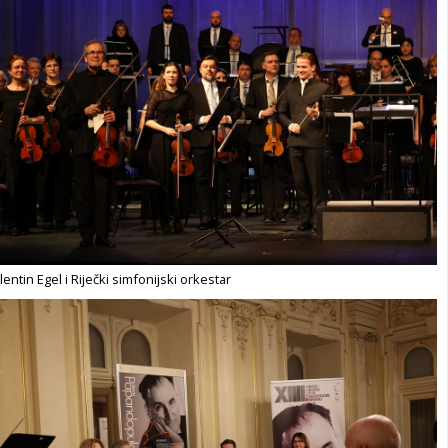
entin Egel i Riječki simfonijski orkestar