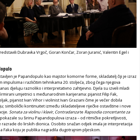
edstavili Dubravka Vrgoč, Goran Končar, Zoran Juranić, Valentin Egel i
dopulo
tavljen je Papandopulo kao majstor komorne forme, skladatelj čiji je izraz
m impulsima i različitim tehnikama 20. stoljeća, zbog čega njegova
anas djeluju raznoliko i interpretativno zahtjevno. Djela su izveli mladi
firmirani umjetnici s međunarodnim karijerama: pijanist Filip Fak,
eljak, pijanist Ivan Vihor i violinist Ivan Graziani čime je večer dobila
; simbolički kontinuitet između skladateljeve riječke ostavštine i nove
cije.
Sonata za violinu i klavir
,
Contradanza
te
Rapsodia concertante za
pokazale su širinu Papandopulova izraza – od ritmičke pokretljivosti,
 razrade do lirskih dionica. Osobito snažan odjek imala je interpretacija
lipa Faka koju je publika nagradila dugotrajnim pljeskom.