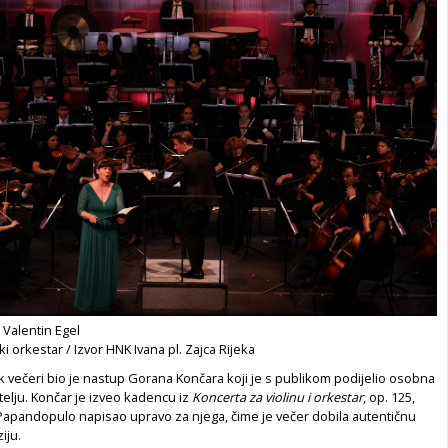
 Valentin Egel
ski orkestar / Izvor HNK Ivana pl. Zajca Rijeka
 večeri bio je nastup Gorana Končara koji je s publikom podijelio osobna
telju. Končar je izveo kadencu iz
Koncerta za violinu i orkestar
, op. 125,
Papandopulo napisao upravo za njega, čime je večer dobila autentičnu
iju.