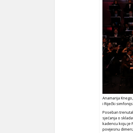
Anamarija Knego,
i Riječki simfonij
Poseban trenutak
sjećanja o sklada
kadencu koju je 
povijesnu dimenz